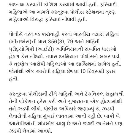
બદનામ કરવાની કોશિશ કરવામાં આવી હતી. ફરિયાદી
મહિલાએ આ મામલે કસ્તૂરબા પોલીસ સ્ટેશનમાં ત્રણ
મહિલાઓ વિરુદ્ધ ફરિયાદ નોંધાવી હતી.
પોલીસે તરત જ કાર્યવાહી કરતાં ભારતીય ન્યાય સંહિતા
(બીનએસ)ની ધારા 356(3), 79 અને માહિતી
પ્રૌદ્યોગિકી (આઈટી) અધિનિયમની સંબંધિત ધારાઓ
હેઠળ કેસ નોંધ્યો. તપાસ દરમિયાન પોલીસને ખબર પડી
કે ત્રણેય આરોપી મહિલાઓ આ સાજિશમાં સામેલ હતી.
જેમાંથી એક આરોપી મહિલા છેલ્લા 10 દિવસથી ફરાર
હતી.
કસ્તૂરબા પોલીસની ટીમે માહિતી અને ટેકનિકલ સહાયથી
તેની લોકેશન ટ્રેસ કરી અને ગુજરાતના એક હોટલમાંથી
તેને ઝડપી લીધો. પોલીસ અધિકારે જણાવ્યું કે, ઝડપી
લેવાયેલી મહિલા મુંબઈ લાવવામાં આવી રહી છે. બાકી બે
આરોપીઓની શોધખોળ ચાલુ છે અને જલ્દી જ તેમને પણ
ઝડપી લેવામાં આવશે.