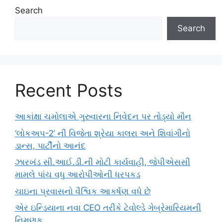
Search
Search
Recent Posts
આકાંક્ષા ચમોલાએ ગુરુવારના નિવેદન પર તોડ્યો મૌન
‘લોકઅપ-2’ ની વિજેતા શ્રેયા કાલરા અને શિવાંગીનો
ડાન્સ, પાર્ટીનો આનંદ
ઝારખંડ સી.આઈ.ડી.ની મોટી કાર્યવાહી, જેપીએસસી
મામલે પાંચ વધુ આરોપીઓની ધરપકડ
ચાઇના પ્રવાસનો વૈશ્વિક આકર્ષણ વધે છે
એર ઇન્ડિયાના નવા CEO તરીકે ટેવોલ્ડે ગેબ્રેમારિયમની
નિમણૂક