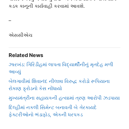
કડક કાનૂની કાર્યવાહી કરવામાં આવશે.
–
એસસીએચ
Related News
ઝારખંડ: ગિરિડીહમાં લાપતા વિદ્યાર્થીનીનું મૃતદેહ મળી
આવ્યું
બેલગાવીમાં શિવાનંદ નીલન્ના વિરુદ્ધ કરોડો રૂપિયાના
રોકાણ ફ્રોડનો કેસ નોંધાયો
મુખ્યમંત્રીના સહાયકની હત્યામાં ત્રણ આરોપી ઝડપાયા
દિલ્હીમાં નકલી સિમેન્ટ બનાવતી બે ગેરકાયદે
ફેક્ટરીઓનો ભંડાફોડ, એકની ધરપકડ