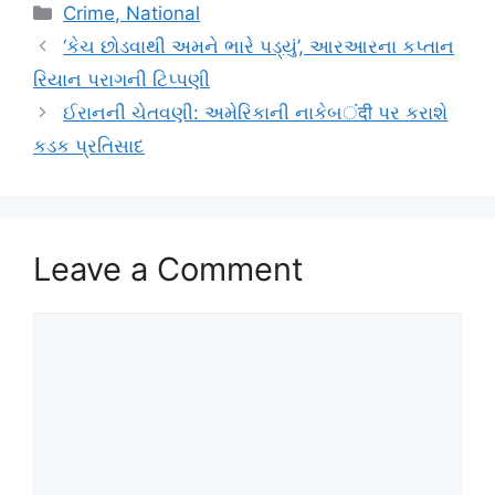
Categories
Crime, National
‘કેચ છોડવાથી અમને ભારે પડ્યું’, આરઆરના કપ્તાન
રિયાન પરાગની ટિપ્પણી
ઈરાનની ચેતવણી: અમેરિકાની નાકેબंदी પર કરાશે
કડક પ્રતિસાદ
Leave a Comment
Comment