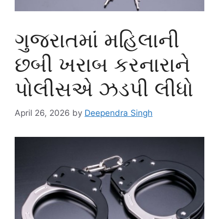
ગુજરાતમાં મહિલાની
છબી ખરાબ કરનારાને
પોલીસએ ઝડપી લીધો
April 26, 2026
by
Deependra Singh