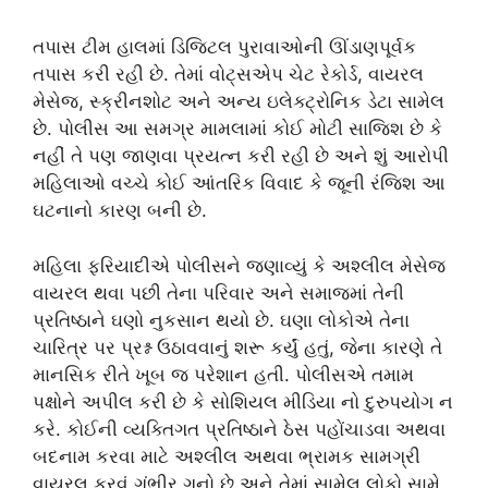
તપાસ ટીમ હાલમાં ડિજિટલ પુરાવાઓની ઊંડાણપૂર્વક
તપાસ કરી રહી છે. તેમાં વોટ્સએપ ચેટ રેકોર્ડ, વાયરલ
મેસેજ, સ્ક્રીનશોટ અને અન્ય ઇલેક્ટ્રોનિક ડેટા સામેલ
છે. પોલીસ આ સમગ્ર મામલામાં કોઈ મોટી સાજિશ છે કે
નહીં તે પણ જાણવા પ્રયત્ન કરી રહી છે અને શું આરોપી
મહિલાઓ વચ્ચે કોઈ આંતરિક વિવાદ કે જૂની રંજિશ આ
ઘટનાનો કારણ બની છે.
મહિલા ફરિયાદીએ પોલીસને જણાવ્યું કે અશ્લીલ મેસેજ
વાયરલ થવા પછી તેના પરિવાર અને સમાજમાં તેની
પ્રતિષ્ઠાને ઘણો નુકસાન થયો છે. ઘણા લોકોએ તેના
ચારિત્ર પર પ્રશ્ન ઉઠાવવાનું શરૂ કર્યું હતું, જેના કારણે તે
માનસિક રીતે ખૂબ જ પરેશાન હતી. પોલીસએ તમામ
પક્ષોને અપીલ કરી છે કે સોશિયલ મીડિયા નો દુરુપયોગ ન
કરે. કોઈની વ્યક્તિગત પ્રતિષ્ઠાને ઠેસ પહોંચાડવા અથવા
બદનામ કરવા માટે અશ્લીલ અથવા ભ્રામક સામગ્રી
વાયરલ કરવું ગંભીર ગુનો છે અને તેમાં સામેલ લોકો સામે