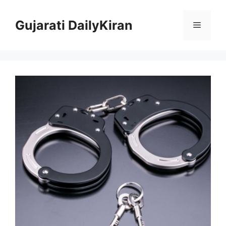
Skip
to
Gujarati DailyKiran
Menu
content