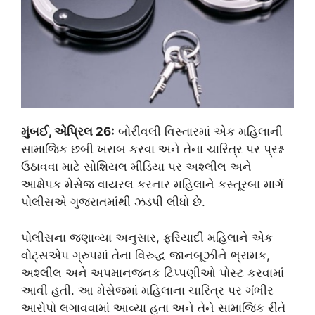
મુંબઈ, એપ્રિલ 26:
બોરીવલી વિસ્તારમાં એક મહિલાની
સામાજિક છબી ખરાબ કરવા અને તેના ચારિત્ર પર પ્રશ્ન
ઉઠાવવા માટે સોશિયલ મીડિયા પર અશ્લીલ અને
આક્ષેપક મેસેજ વાયરલ કરનાર મહિલાને કસ્તૂરબા માર્ગ
પોલીસએ ગુજરાતમાંથી ઝડપી લીધો છે.
પોલીસના જણાવ્યા અનુસાર, ફરિયાદી મહિલાને એક
વોટ્સએપ ગ્રુપમાં તેના વિરુદ્ધ જાનબૂઝીને ભ્રામક,
અશ્લીલ અને અપમાનજનક ટિપ્પણીઓ પોસ્ટ કરવામાં
આવી હતી. આ મેસેજમાં મહિલાના ચારિત્ર પર ગંભીર
આરોપો લગાવવામાં આવ્યા હતા અને તેને સામાજિક રીતે