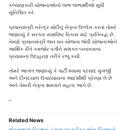
કલ્યાણકારી યોજનાઓનો લાભ લાભાર્થીઓ સુધી
સુનિશ્ચિત કરે.
પ્રધાનમંત્રી નરેન્દ્ર મોદીનું નેતૃત્વ ઉલ્લેખ કરતાં તોમરે
જણાવ્યું કે સરકાર સમાવિષ્ટ વિકાસ માટે પ્રતિબદ્ધ છે.
તેમણે પ્રધાનમંત્રી જન ધન યોજના જેવી યોજનાઓને
આર્થિક રીતે કમજોર વર્ગોને સશક્ત બનાવવાના
પ્રયાસના ઉદાહરણ તરીકે રજૂ કર્યો.
તોમરે આગળ જણાવ્યું કે પાર્ટી શ્યામા પ્રસાદ મુખર્જી
અને દીનદયાલ ઉપાધ્યાયના આદર્શોથી પ્રેરણા લે છે
અને તેમની નેતૃત્વ ક્ષમતાને મહત્વ આપે છે.
–
Related News
લોકસભામાં વિપક્ષના હંગામા પર સ્પીકર ઓમ બિરલાનો