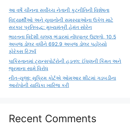
આ વર્ષે ચીનના સર્વોચ્ચ નેતાની કૂટનીતિની વિશેષતા
વિદ્યાર્થીઓ અને યુવાનોની સમસ્યાઓના ઉકેલ માટે
સરકાર પ્રતિબદ્ધ: મુખ્યમંત્રી હેમંત સોરેન
ભારતના વિદેશી ચલણ ભંડારમાં નોંધપાત્ર ઉછાળો, 10.5
અબજ ડોલર વધીને 692.9 અબજ ડોલર પહોંચ્યો
ફોરેક્સ રિઝર્વ
પાકિસ્તાનમાં ટ્રાન્સપોર્ટરોની હડતલ: ઈંધણની કિંમત અને
જુરમાના સામે વિરોધ
નીત-યુજી: સુપ્રિમ કોર્ટએ ઓમઆર શીટમાં ગડબડીના
આરોપોની યાચિકા ખારિજ કરી
Recent Comments