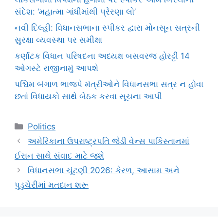
સંદેશ: ‘મહાત્મા ગાંધીમાંથી પ્રેરણા લો’
નવી દિલ્હી: વિધાનસભાના સ્પીકર દ્વારા મોનસૂન સત્રની
સુરક્ષા વ્યવસ્થા પર સમીક્ષા
કર્ણાટક વિધાન પરિષદના અધ્યક્ષ બસવરજ હોરટ્ટી 14
ઓગસ્ટે રાજીનામું આપશે
પશ્ચિમ બંગાળ ભાજપે મંત્રીઓને વિધાનસભા સત્ર ન હોવા
છતાં વિધાયકો સાથે બેઠક કરવા સૂચના આપી
Categories
Politics
અમેરિકાના ઉપરાષ્ટ્રપતિ જેડી વેન્સ પાકિસ્તાનમાં
ઈરાન સાથે સંવાદ માટે જશે
વિધાનસભા ચૂંટણી 2026: કેરળ, આસામ અને
પુડુચેરીમાં મતદાન શરૂ