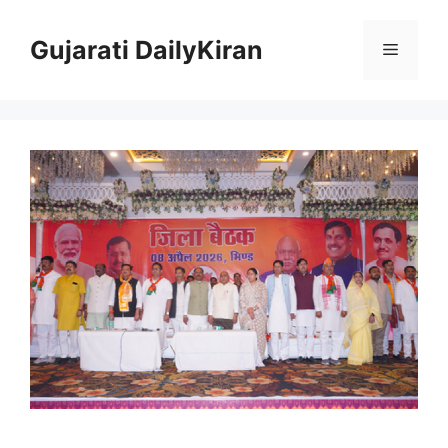
Skip
to
Gujarati DailyKiran
Menu
content