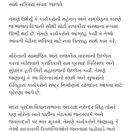
સાથે સક્રિય સંવાદ જાળવે.
તેમણે ઉમેર્યું કે કાર્યકરોની મહેનત અને સમર્પણના કારણે
જ ભાજપ વિશ્વની સૌથી મોટી રાજકીય સંસ્થાના રૂપમાં
ઊભી થઈ છે. તેમણે કાર્યકરોને આગ્રહ કર્યો કે તેઓ
આવતી પેઢીના ભવિષ્ય માટે નવા ઉત્સાહ સાથે કામ કરે.
મોરેનાની સામાજિક અને રાજકીય વારસાનો ઉલ્લેખ
કરતાં ખંડેલવાલે ક્રાંતિકારી રામ પ્રસાદ બિસ્મિલ અને
સુધારક હરી ગિરી મહારાજનો ઉલ્લેખ કર્યો. તેમણે
જણાવ્યું કે આ વિસ્તારમાંનો સંઘર્ષ અને સુધારાનો
ઈતિહાસ કાર્યકરોને રાષ્ટ્ર નિર્માણમાં યોગદાન આપવા માટે
પ્રેરણા આપે છે.
મધ્ય પ્રદેશ વિધાનસભાના અધ્યક્ષ નરેન્દ્ર સિંહ તોમરે
પણ મોરેના ખાતે પાર્ટીના બેઠકમાં જનસંપર્ક અને
જવાબદારી પર ભાર મૂક્યો. તેમણે કાર્યકરોને જણાવ્યું કે
તેઓ સરકારની ઉપલબ્ધિઓને જનતામાં પહોંચાડે અને