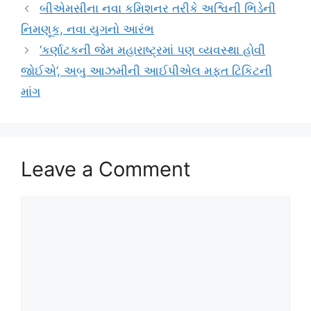
બીએમસીના નવા કમિશનર તરીકે અશ્વિની ભિડેની
નિમણૂક, નવા યુગનો આરંભ
‘કર્ણાટકની જેમ મહારાષ્ટ્રમાં પણ વ્યવસ્થા હોવી
જોઈએ’, અબુ આઝમીની આઈપીએલ મફત ટિકિટની
માંગ
Leave a Comment
Comment