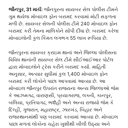
જૌનપુર, 31 માર્ચ:
જૌનપુરના સાયબર સેલ પોલીસ ટીમને
ગુમ થયેલા મોબાઇલ ફોન બરામદ કરવામાં મોટી સફળતા
મળી છે. સાયબર સેલની પોલીસ ટીમે 240 મોબાઇલ ફોન
બરામદ કરી તેમના માલિકોને સોંપી દીધા છે. બરામદ કરેલા
મોબાઇલોની કુલ કિંમત લગભગ 55 લાખ રૂપિયા છે.
જૌનપુરના સાયબર ક્રાઇમ થાનાં અને જિલ્લા પોલીસના
વિવિધ થાનાંની સાયબર સેલ ટીમે સીઈઆઈઆર પોર્ટલ
દ્વારા મોબાઇલોને ટ્રેસ કરીને બરામદ કર્યા. માહિતી
અનુસાર, અત્યાર સુધીમાં કુલ 1,400 મોબાઇલ ફોન
બરામદ કરી લોકોને પાછા આપવામાં આવ્યા છે. આ
મોબાઇલ જૌનપુર ઉપરાંત રાજ્યના અન્ય જિલ્લાઓ જેમ
કે આઝમગઢ, વારાણસી, પ્રયાગરાજ, લક્નૌ, કાનપુર,
બલિયા, પ્રતિપાગઢ, ભदोહી અને અન્ય રાજ્યો જેમ કે
દિલ્હી, ગુજરાત, મહારાષ્ટ્ર, ઝારખંડ, બિહાર અને
રાજસ્થાનમાંથી પણ બરામદ કરવામાં આવ્યા છે. મોબાઇલ
પાછા મળતાં લોકોના ચહેરા ખુશીથી ખીલી ઉઠ્યા અને