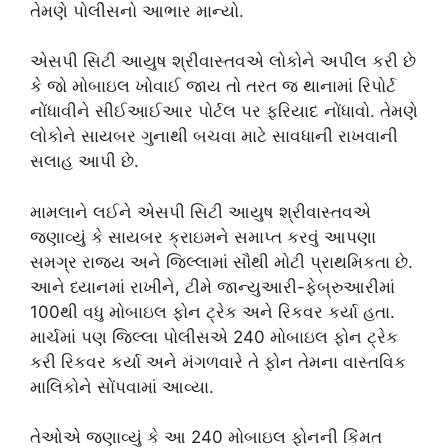
તેમણે પોલીસનો આભાર માન્યો.
એસપી સિટી આયુષ શ્રીવાસ્તવએ લોકોને અપીલ કરી છે
કે જો મોબાઇલ ખોવાઈ જાય તો તરત જ થાનામાં રિપોર્ટ
નોંધાવીને સીઈઆઈઆર પોર્ટલ પર ફરિયાદ નોંધાવો. તેમણે
લોકોને સાયબર ગુનાથી બચવા માટે સાવધાની રાખવાની
સલાહ આપી છે.
મામલાને લઈને એસપી સિટી આયુષ શ્રીવાસ્તવએ
જણાવ્યું કે સાયબર ક્રાઇમને સમાપ્ત કરવું આપણા
સમગ્ર રાજ્ય અને જિલ્લામાં સૌથી મોટી પ્રાથમિકતા છે.
આને ધ્યાનમાં રાખીને, ટીમે જાન્યુઆરી-ફેબ્રુઆરીમાં
100થી વધુ મોબાઇલ ફોન ટ્રેક અને રિકવર કર્યા હતા.
માર્ચમાં પણ જિલ્લા પોલીસએ 240 મોબાઇલ ફોન ટ્રેક
કરી રિકવર કર્યા અને મંગળવારે તે ફોન તેમના વાસ્તવિક
માલિકોને સોંપવામાં આવ્યા.
તેઓએ જણાવ્યું કે આ 240 મોબાઇલ ફોનની કિંમત