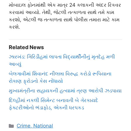
મોબાઇલ ફોનમાંથી એક માત્ર 24 કલાકની અંદર રિકવર
કરવામાં આવ્યો. તેથી, જેટલી તત્કાળતા સાથે તમે કામ
કરશો, એટલી જ તત્કાળતા સાથે પોલીસ તમારા માટે કામ
કરશે.
Related News
ઝારખંડ: ગિરિડીહમાં લાપતા વિદ્યાર્થીનીનું મૃતદેહ મળી
આવ્યું
બેલગાવીમાં શિવાનંદ નીલન્ના વિરુદ્ધ કરોડો રૂપિયાના
રોકાણ ફ્રોડનો કેસ નોંધાયો
મુખ્યમંત્રીના સહાયકની હત્યામાં ત્રણ આરોપી ઝડપાયા
દિલ્હીમાં નકલી સિમેન્ટ બનાવતી બે ગેરકાયદે
ફેક્ટરીઓનો ભંડાફોડ, એકની ધરપકડ
Categories
Crime, National