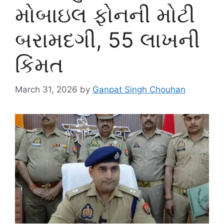
મોબાઇલ ફોનની મોટી
બરામદગી, 55 લાખની
કિંમત
March 31, 2026
by
Ganpat Singh Chouhan