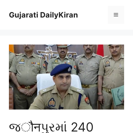
Skip
to
Gujarati DailyKiran
Menu
content
જौनપુરમાં 240