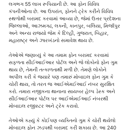
લગભગ 55 લાખ રૂપિયાની છે. આ ફોન વિવિધ
કંપનીઓના છે. આ ઉપરાંત, ફોનને ટ્રેક કરીને વિવિધ
સ્થળોથી બરામદ કરવામાં આવ્યા છે, જેમાં ઉત્તર પ્રદેશના
જિલ્લાઓ, આઝમગઢ, લક્નૌ, કાનપુર, બલિયા, મિર્જાપુર
અને અન્ય રાજ્યો જેમ કે દિલ્હી, ગુજરાત, બિહાર,
મહારાષ્ટ્ર અને ઝારખંડનો સમાવેશ થાય છે.
તેઓએ જણાવ્યું કે આ તમામ ફોન બરામદ કરવામાં
સફળતા સીઈઆઈઆર પોર્ટલ અને જે લોકોનો ફોન ગુમ
થાય છે, તેમની તત્કાળતાથી મળી છે. તેમણે લોકોને
અપીલ કરી કે જ્યારે પણ તમારું મોબાઇલ ફોન ગુમ કે
ચોરી થાય, તો તરત જ આઈએમઈઆઈ નંબર સુરક્ષિત
કરો. તમારા નજીકના થાનાના સાયબર હેલ્પ ડેસ્ક અને
સીઈઆઈઆર પોર્ટલ પર આઈએમઈઆઈ નંબરથી
મોબાઇલ રજીસ્ટર અને ટ્રેક કરાવો.
તેઓએ કહ્યું કે કોઈપણ વ્યક્તિનો ગુમ કે ચોરી થયેલો
મોબાઇલ ફોન ઝડપથી બરામદ કરી શકાય છે. આ 240