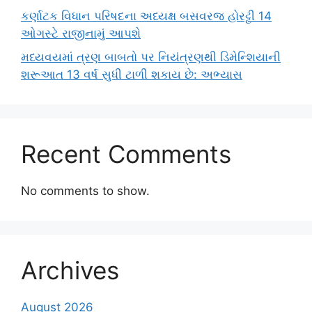
કર્ણાટક વિધાન પરિષદના અધ્યક્ષ બસવરજ હોરટ્ટી 14
ઓગસ્ટે રાજીનામું આપશે
મધ્યવયમાં ત્રણ બાબતો પર નિયંત્રણથી ડિમેન્શિયાની
શરૂઆત 13 વર્ષ સુધી ટાળી શકાય છે: અભ્યાસ
Recent Comments
No comments to show.
Archives
August 2026