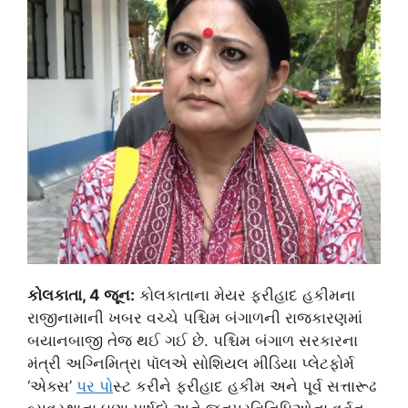
કોલકાતા, 4 જૂન:
કોલકાતાના મેયર ફરીહાદ હકીમના
રાજીનામાની ખબર વચ્ચે પશ્ચિમ બંગાળની રાજકારણમાં
બયાનબાજી તેજ થઈ ગઈ છે. પશ્ચિમ બંગાળ સરકારના
મંત્રી અગ્નિમિત્રા પૉલએ સોશિયલ મીડિયા પ્લેટફોર્મ
‘એક્સ’
પર પ
ોસ્ટ કરીને ફરીહાદ હકીમ અને પૂર્વ સત્તારૂઢ