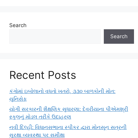
Search
Search
Recent Posts
કંગોમાં ઇબોલાનો વધતો ખતરો, ૩૩૦ બાળકોની મોત:
યુનિસેફ
યોગી સરકારની શૈક્ષણિક સુધારણા: દેવરીયાના પીએમશ્રી
સ્કૂલનું મોડલ તરીકે ઉદાહરણ
નવી દિલ્હી: વિધાનસભાના સ્પીકર દ્વારા મોનસૂન સત્રની
સુરક્ષા વ્યવસ્થા પર સમીક્ષા