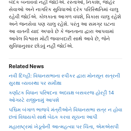
બંદક બનાવવો નહીં જોઈએ. રસ્તાઓ, નિકાશ, જાહેર
સેવાઓ અને નાગરિક સુવિધાઓ દરેક પરિસ્થિતિમાં ચાલુ
રહેવી જોઈએ. કોલકાતા આગળ વધશે, વિકાસ ચાલુ રહેશે
અને જનસેવા પણ ચાલુ રહેશે. પરંતુ આ સમગ્ર ઘટના
આ વાતની યાદ અપાવે છે કે જનતાના દ્વારા આપવામાં
આવેલ વિશ્વાસ મોટી જવાબદારી સાથે આવે છે, જેને
સુવિધાનુસાર છોડવું નહીં જોઈએ.
Related News
નવી દિલ્હી: વિધાનસભાના સ્પીકર દ્વારા મોનસૂન સત્રની
સુરક્ષા વ્યવસ્થા પર સમીક્ષા
કર્ણાટક વિધાન પરિષદના અધ્યક્ષ બસવરજ હોરટ્ટી 14
ઓગસ્ટે રાજીનામું આપશે
પશ્ચિમ બંગાળ ભાજપે મંત્રીઓને વિધાનસભા સત્ર ન હોવા
છતાં વિધાયકો સાથે બેઠક કરવા સૂચના આપી
મહારાષ્ટ્રમાં ખેડૂતોની આત્મહત્યા પર ચિંતા, એમએસપી