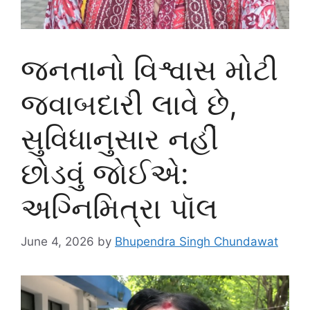
જનતાનો વિશ્વાસ મોટી
જવાબદારી લાવે છે,
સુવિધાનુસાર નહીં
છોડવું જોઈએ:
અગ્નિમિત્રા પૉલ
June 4, 2026
by
Bhupendra Singh Chundawat