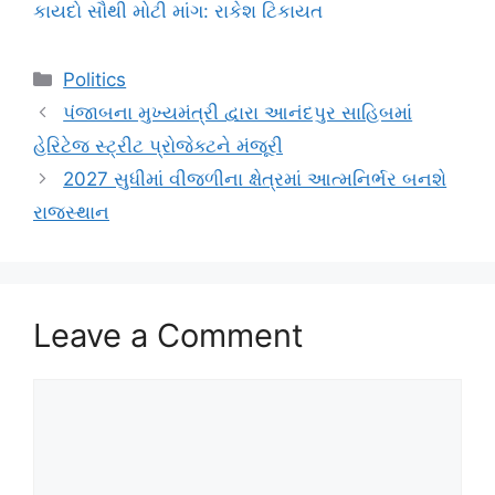
કાયદો સૌથી મોટી માંગ: રાકેશ ટિકાયત
Categories
Politics
પંજાબના મુખ્યમંત્રી દ્વારા આનંદપુર સાહિબમાં
હેરિટેજ સ્ટ્રીટ પ્રોજેક્ટને મંજૂરી
2027 સુધીમાં વીજળીના ક્ષેત્રમાં આત્મનિર્ભર બનશે
રાજસ્થાન
Leave a Comment
Comment