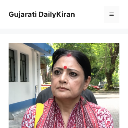
Skip
to
Gujarati DailyKiran
Menu
content