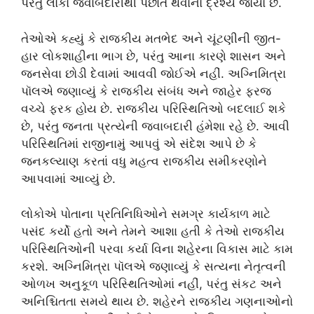
પરંતુ લોકોે જવાબદારીથી પછાત થવાનો દ્રશ્ય જોયો છે.
તેઓએ કહ્યું કે રાજકીય મતભેદ અને ચૂંટણીની જીત-
હાર લોકશાહીના ભાગ છે, પરંતુ આના કારણે શાસન અને
જનસેવા છોડી દેવામાં આવવી જોઈએ નહીં. અગ્નિમિત્રા
પૉલએ જણાવ્યું કે રાજકીય સંબંધ અને જાહેર ફરજ
વચ્ચે ફરક હોય છે. રાજકીય પરિસ્થિતિઓ બદલાઈ શકે
છે, પરંતુ જનતા પ્રત્યેની જવાબદારી હંમેશા રહે છે. આવી
પરિસ્થિતિમાં રાજીનામું આપવું એ સંદેશ આપે છે કે
જનકલ્યાણ કરતાં વધુ મહત્વ રાજકીય સમીકરણોને
આપવામાં આવ્યું છે.
લોકોએ પોતાના પ્રતિનિધિઓને સમગ્ર કાર્યકાળ માટે
પસંદ કર્યો હતો અને તેમને આશા હતી કે તેઓ રાજકીય
પરિસ્થિતિઓની પરવા કર્યા વિના શહેરના વિકાસ માટે કામ
કરશે. અગ્નિમિત્રા પૉલએ જણાવ્યું કે સત્યના નેતૃત્વની
ઓળખ અનુકૂળ પરિસ્થિતિઓમાં નહીં, પરંતુ સંકટ અને
અનિશ્ચિતતા સમયે થાય છે. શહેરને રાજકીય ગણનાઓનો