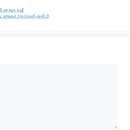
ી સન્માન કર્યો
યા: રાજ્યને ઝકઝકાવી નાખી છે