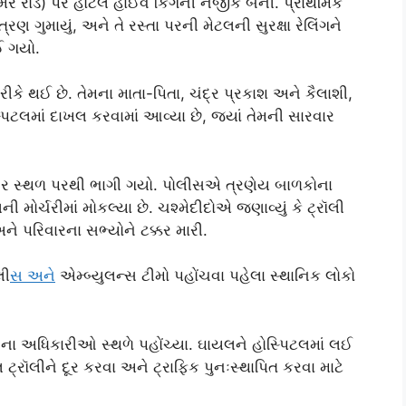
ર રોડ) પર હોટલ હાઈવે કિંગની નજીક બની. પ્રાથમિક
રણ ગુમાયું, અને તે રસ્તા પરની મેટલની સુરક્ષા રેલિંગને
ાઈ ગયો.
 થઈ છે. તેમના માતા-પિતા, ચંદ્ર પ્રકાશ અને કૈલાશી,
પિટલમાં દાખલ કરવામાં આવ્યા છે, જ્યાં તેમની સારવાર
વર સ્થળ પરથી ભાગી ગયો. પોલીસએ ત્રણેય બાળકોના
મોર્ચરીમાં મોકલ્યા છે. ચશ્મેદીદોએ જણાવ્યું કે ટ્રૉલી
 અને પરિવારના સભ્યોને ટક્કર મારી.
લી
સ અન
ે એમ્બ્યુલન્સ ટીમો પહોંચવા પહેલા સ્થાનિક લોકો
ા અધિકારીઓ સ્થળે પહોંચ્યા. ઘાયલને હોસ્પિટલમાં લઈ
ટ્રૉલીને દૂર કરવા અને ટ્રાફિક પુનઃસ્થાપિત કરવા માટે