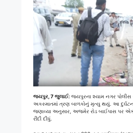
જયપુર, 7 જુલાઈ:
જયપુરના શ્યામ નગર પોલીસ સ્ટ
અકસ્માતમાં ત્રણ બાળકોનું મૃત્યુ થયું. આ દુર્ઘ
જણાવ્યા અનુસાર, અજમેર રોડ બાઈપાસ પર એક અ
રૌંદી દીધું.