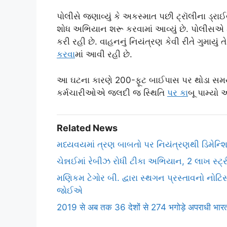
પોલીસે જણાવ્યું કે અકસ્માત પછી ટ્રૉલીના ડ્ર
શોધ અભિયાન શરૂ કરવામાં આવ્યું છે. પોલીસએ 
કરી રહી છે. વાહનનું નિયંત્રણ કેવી રીતે ગુમાયું
કરવ
ામાં આવી રહી છે.
આ ઘટના કારણે 200-ફૂટ બાઈપાસ પર થોડા સમય મ
કર્મચારીઓએ જલદી જ સ્થિતિ
પર ક
ાબૂ પામ્યો
Related News
મધ્યવયમાં ત્રણ બાબતો પર નિયંત્રણથી ડિમેન્શ
ચેન્નઈમાં રેબીઝ રોધી ટીકા અભિયાન, 2 લાખ સ્ટ્રીટ
મણિકમ ટેગોર બી. દ્વારા સ્થગન પ્રસ્તાવનો નો
જોઈએ
2019 से अब तक 36 देशों से 274 भगोड़े अपराधी भारत ल