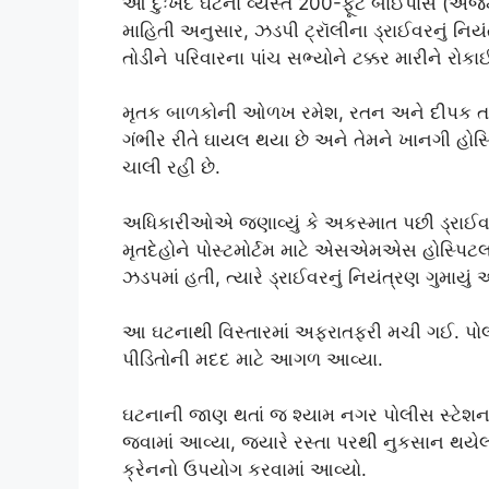
આ દુઃખદ ઘટના વ્યસ્ત 200-ફૂટ બાઈપાસ (અજમે
માહિતી અનુસાર, ઝડપી ટ્રૉલીના ડ્રાઈવરનું નિયંત્
તોડીને પરિવારના પાંચ સભ્યોને ટક્કર મારીને રોક
મૃતક બાળકોની ઓળખ રમેશ, રતન અને દીપક તરીકે
ગંભીર રીતે ઘાયલ થયા છે અને તેમને ખાનગી હોસ્
ચાલી રહી છે.
અધિકારીઓએ જણાવ્યું કે અકસ્માત પછી ડ્રાઈ
મૃતદેહોને પોસ્ટમોર્ટમ માટે એસએમએસ હોસ્પિટલની 
ઝડપમાં હતી, ત્યારે ડ્રાઈવરનું નિયંત્રણ ગુમાયું
આ ઘટનાથી વિસ્તારમાં અફરાતફરી મચી ગઈ. પો
પીડિતોની મદદ માટે આગળ આવ્યા.
ઘટનાની જાણ થતાં જ શ્યામ નગર પોલીસ સ્ટેશનન
જવામાં આવ્યા, જ્યારે રસ્તા પરથી નુકસાન થયેલ 
ક્રેનનો ઉપયોગ કરવામાં આવ્યો.