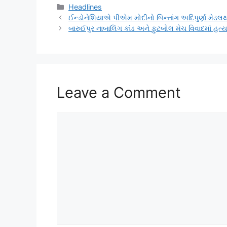
Categories
Headlines
ઈન્ડોનેશિયાએ પીએમ મોદીનો બિન્તાંગ અદિપુર્ણા મેડલથ
બારુઈપુર નાબાલિગ કાંડ અને ફુટબોલ મેચ વિવાદમાં હત્
Leave a Comment
Comment