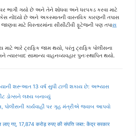
ાઈવર ભાગી ગયો છે અને તેને શોધવા અને ધરપકડ કરવા માટે
કેસ નોંધ્યો છે અને અકસ્માતની વાસ્તવિક કારણની તપાસ
 તે જાણવા માટે વિસ્તારમાંના સીસીટીવી ફૂટેજની પણ તપા
સ
ાટે ભારે ટ્રાફિક જામ થયો, પરંતુ ટ્રાફિક પોલીસના
 અને ત્યારબાદ સામાન્ય વાહનવ્યવહાર પુનઃસ્થાપિત થયો.
િયાની શરૂઆત 13 વર્ષ સુધી ટાળી શકાય છે: અભ્યાસ
 ડોગ્સને લક્ષ્ય બનાવ્યું
ટિસ, પોલીસની કાર્યવાહી પર ગૃહ મંત્રીએ જવાબ આપવો
ाए गए, 17,874 करोड़ रुपए की संपत्ति जब्त: केंद्र सरकार