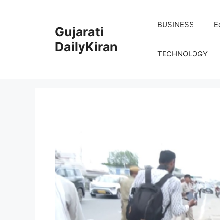
Skip
to
BUSINESS
E
Gujarati
content
DailyKiran
TECHNOLOGY