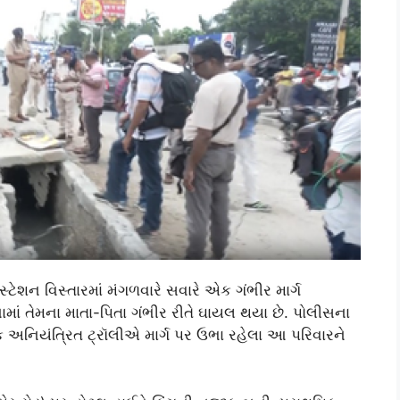
ેશન વિસ્તારમાં મંગળવારે સવારે એક ગંભીર માર્ગ
ટનામાં તેમના માતા-પિતા ગંભીર રીતે ઘાયલ થયા છે. પોલીસના
નિયંત્રિત ટ્રૉલીએ માર્ગ પર ઉભા રહેલા આ પરિવારને