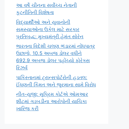
આ વર્ષે ચીનના સર્વોચ્ચ નેતાની
કૂટનીતિની વિશેષતા
વિદ્યાર્થીઓ અને યુવાનોની
સમસ્યાઓના ઉકેલ માટે સરકાર
પ્રતિબદ્ધ: મુખ્યમંત્રી હેમંત સોરેન
ભારતના વિદેશી ચલણ ભંડારમાં નોંધપાત્ર
ઉછાળો, 10.5 અબજ ડોલર વધીને
692.9 અબજ ડોલર પહોંચ્યો ફોરેક્સ
રિઝર્વ
પાકિસ્તાનમાં ટ્રાન્સપોર્ટરોની હડતલ:
ઈંધણની કિંમત અને જુરમાના સામે વિરોધ
નીત-યુજી: સુપ્રિમ કોર્ટએ ઓમઆર
શીટમાં ગડબડીના આરોપોની યાચિકા
ખારિજ કરી