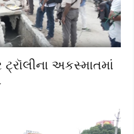
ટ્રૉલીના અકસ્માતમાં
ત