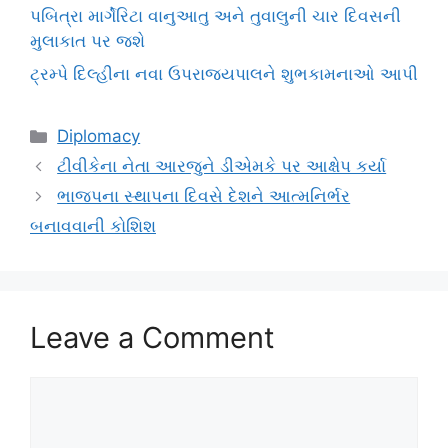
પબિત્રા માર્ગેરિટા વાનુઆતુ અને તુવાલુની ચાર દિવસની
મુલાકાત પર જશે
ટ્રમ્પે દિલ્હીના નવા ઉપરાજ્યપાલને શુભકામનાઓ આપી
Categories
Diplomacy
ટીવીકેના નેતા આરજુને ડીએમકે પર આક્ષેપ કર્યા
ભાજપના સ્થાપના દિવસે દેશને આત્મનિર્ભર
બનાવવાની કોશિશ
Leave a Comment
Comment