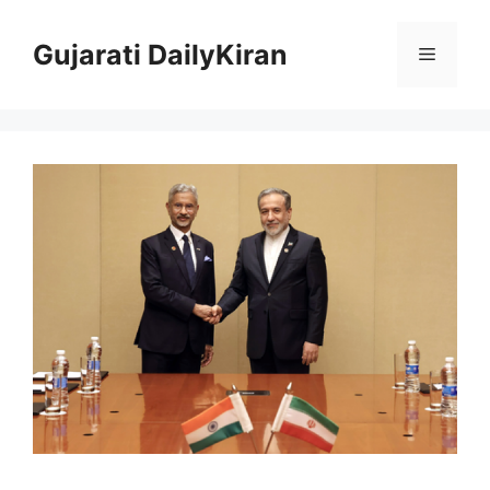
Skip
to
Gujarati DailyKiran
Menu
content