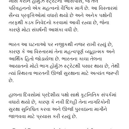
ખાસ કરીને હોર્મુઝ સ્ટ્રેટના આસપાસ, જે તેલ
પરિવહનનો એક મહત્વનો વૈશ્વિક માર્ગ છે. આ વિસ્તારમાં
સૈન્ય પ્રવૃત્તિઓમાં વધારો થયો છે અને અનેક પક્ષોની
તરફથી કડક નિવેદનો કરવામાં આવી રહ્યા છે, જેના
કારણે મોટા સંઘર્ષની આશંકા વધી છે.
ભારત આ ઘટનાઓ પર નજીકથી નજર રાખી રહ્યું છે,
કારણ કે આ વિસ્તારમાં તેના મહત્વપૂર્ણ વ્યૂહાત્મક અને
આર્થિક હિતો જોડાયેલા છે. ભારતના કાચા તેલના
આયાતનો મોટો ભાગ હોર્મુઝ સ્ટ્રેટથી પસાર થાય છે, તેથી
ત્યાં સ્થિરતા ભારતની ઊર્જા સુરક્ષાના માટે અત્યંત જરૂરી
છે.
હાલના દિવસોમાં પ્રદેશીય પક્ષો સાથે કૂટનિતિક સંપર્કમાં
વધારો થયો છે, કારણ કે નવી દિલ્હી તેના નાગરિકોની
સુરક્ષા સુનિશ્ચિત કરવા અને ઊર્જા પુરવઠાના માર્ગોને
જાળવવા માટે પ્રયાસ કરી રહ્યું છે.