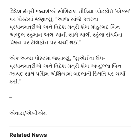
વિદેશ મંત્રી જયશંકરે સોશિયલ મીડિયા પ્લેટફોર્મ ‘એક્સ’
પર પોસ્ટમાં જણાવ્યું, “આજ સાંજે કતરના
પ્રધાનમંત્રીએ અને વિદેશ મંત્રી શેખ મોહમ્મદ બિન
અબ્દુલ રહમાન અલ-થાની સાથે ચાલી રહેલા સંઘર્ષના
વિષય પર ટેલિફોન પર ચર્ચા થઈ.”
એક અન્ય પોસ્ટમાં જણાવ્યું, “યુએઈના ઉપ-
પ્રધાનમંત્રીએ અને વિદેશ મંત્રી શેખ અબ્દુલ્લા બિન
ઝાયદ સાથે પશ્ચિમ એશિયામાં બદલાતી સ્થિતિ પર ચર્ચા
કરી.”
–
એવાય/એબીએમ
Related News