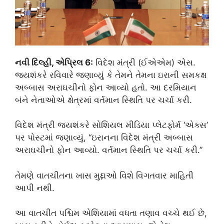
નવી દિલ્હી, એપ્રિલ 6:
વિદેશ મંત્રી (ઈએએમ) એસ.
જયશંકરે રવિવારે જણાવ્યું કે તેમને તેમના ઇરાની સમકક્ષ
અબ્બાસ અરાઘચીનો ફોન આવ્યો હતો. આ દરમિયાન
બંને નેતાઓએ ક્ષેત્રમાં વર્તમાન સ્થિતિ પર ચર્ચા કરી.
વિદેશ મંત્રી જયશંકરે સોશિયલ મીડિયા પ્લેટફોર્મ ‘એક્સ’
પર પોસ્ટમાં જણાવ્યું, “ઇરાનના વિદેશ મંત્રી અબ્બાસ
અરાઘચીનો ફોન આવ્યો. વર્તમાન સ્થિતિ પર ચર્ચા કરી.”
તેમણે વાતચીતના ખાસ મુદ્દાઓ વિશે વિગતવાર માહિતી
આપી નથી.
આ વાતચીત પશ્ચિમ એશિયામાં વધતા તણાવ વચ્ચે થઈ છે,