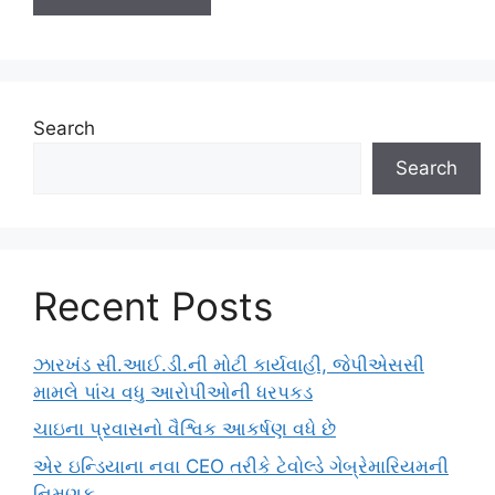
Search
Search
Recent Posts
ઝારખંડ સી.આઈ.ડી.ની મોટી કાર્યવાહી, જેપીએસસી
મામલે પાંચ વધુ આરોપીઓની ધરપકડ
ચાઇના પ્રવાસનો વૈશ્વિક આકર્ષણ વધે છે
એર ઇન્ડિયાના નવા CEO તરીકે ટેવોલ્ડે ગેબ્રેમારિયમની
નિમણૂક