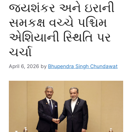
જયશંકર અને ઇરાની
સમકક્ષ વચ્ચે પશ્ચિમ
એશિયાની સ્થિતિ પર
ચર્ચા
April 6, 2026
by
Bhupendra Singh Chundawat