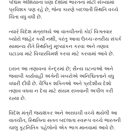
પશ્ચિમ એશિયાના ઘણા દેશોમાં ભારતના મોટી સંખ્યામાં
પ્રવિશક પણ રહે છે, જેના કારણે બદલાતી સ્થિતિ વચ્ચે
ચિંતા વધુ વધી છે.
ત્યારે વિદેશ મંત્રાલયે આ વાતચીતનો કોઈ વિગતવાર
બ્યોરો જાહેર કર્યો નથી, પરંતુ આવા ઉચ્ચ-સ્તરીય સંપર્ક
સામાન્ય રીતે સ્થિતિનું મૂલ્યાંકન કરવા અને તણાવ
ઘટાડવા માટે વિચારવિમર્શ કરવા માટે કરવામાં આવે છે.
ઇરાન આ તણાવના કેન્દ્રમાં છે; સૈન્ય ઘટનાઓ અને
જવાબી કાર્યવાહી અંગેની ખબરોએ અનિશ્ચિતતાને વધુ
વધારી દીધી છે. વૈશ્વિક શક્તિઓ અને પ્રદેશીય દેશો
તણાવ વધવા ન દેવા માટે સંયમ રાખવાની અપીલ કરી
રહ્યા છે.
વિદેશ મંત્રી જયશંકર અને અરાઘચી વચ્ચે થયેલી આ
વાતચીત, સ્થિતિના સતત બદલાતા સ્વરૂપ વચ્ચે ભારતની
ચાલુ કૂટનિતિક પહેલોનો એક ભાગ માનવામાં આવે છે.