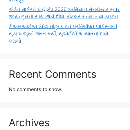
એડેન માર્કરમે દ હંડ્રેડ 2026 દરમિયાન મેનચેસ્ટર સુપર
જાયન્ટ્સનો સાથ છોડી દીધો, બટલર બન્યા નવા કાપ્ટન
ડીઆરઆઈએ 364 મેટ્રિક ટન પ્રતિબંધિત પાકિસ્તાની
સૂકા ખજૂરને જબ્ત કર્યો, યુએઈથી આયાતનો દાવો
કરાયો
Recent Comments
No comments to show.
Archives