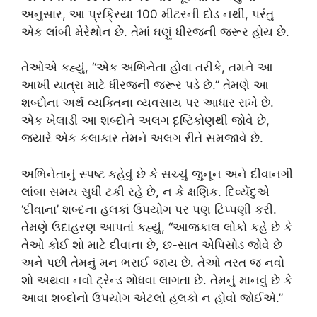
અનુસાર, આ પ્રક્રિયા 100 મીટરની દોડ નથી, પરંતુ
એક લાંબી મેરેથોન છે. તેમાં ઘણું ધીરજની જરૂર હોય છે.
તેઓએ કહ્યું, “એક અભિનેતા હોવા તરીકે, તમને આ
આખી યાત્રા માટે ધીરજની જરૂર પડે છે.” તેમણે આ
શબ્દોના અર્થ વ્યક્તિના વ્યવસાય પર આધાર રાખે છે.
એક ખેલાડી આ શબ્દોને અલગ દૃષ્ટિકોણથી જોવે છે,
જ્યારે એક કલાકાર તેમને અલગ રીતે સમજાવે છે.
અભિનેતાનું સ્પષ્ટ કહેવું છે કે સચ્ચું જુનૂન અને દીવાનગી
લાંબા સમય સુધી ટકી રહે છે, ન કે ક્ષણિક. દિવ્યેંદુએ
‘દીવાના’ શબ્દના હલકાં ઉપયોગ પર પણ ટિપ્પણી કરી.
તેમણે ઉદાહરણ આપતાં કહ્યું, “આજકાલ લોકો કહે છે કે
તેઓ કોઈ શો માટે દીવાના છે, છ-સાત એપિસોડ જોવે છે
અને પછી તેમનું મન ભરાઈ જાય છે. તેઓ તરત જ નવો
શો અથવા નવો ટ્રેન્ડ શોધવા લાગતા છે. તેમનું માનવું છે કે
આવા શબ્દોનો ઉપયોગ એટલો હલકો ન હોવો જોઈએ.”