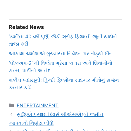
–
Related News
‘કર્મા’ના 40 વર્ષ પૂર્ણ, જૈકી શ્રોફે ફિલ્મની જૂની યાદોને
તાજા કરી
આકાંક્ષા ચમોલાએ ગુરુવારના નિવેદન પર તોડ્યો મૌન
‘લોકઅપ-2’ ની વિજેતા શ્રેયા કાલરા અને શિવાંગીનો
ડાન્સ, પાર્ટીનો આનંદ
શકીલ બદાયૂની: હિન્દી ફિલ્મોના યાદગાર ગીતોનું સર્જન
કરનાર કવિ
Categories
ENTERTAINMENT
સુવેંદુએ પ્રથમ દિવસે બીએસએફને જમીન
આપવાનો નિર્ણય લીધો