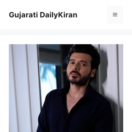
Skip
to
Gujarati DailyKiran
Menu
content