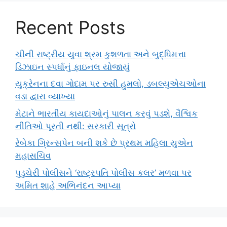
Recent Posts
ચીની રાષ્ટ્રીય યુવા શ્રમ કુશળતા અને બુદ્ધિમત્તા
ડિઝાઇન સ્પર્ધાનું ફાઇનલ યોજાયું
યુક્રેનના દવા ગોદામ પર રુસી હુમલો, ડબલ્યુએચઓના
વડા દ્વારા વ્યાખ્યા
મેટાને ભારતીય કાયદાઓનું પાલન કરવું પડશે, વૈશ્વિક
નીતિઓ પૂરતી નથી: સરકારી સૂત્રો
રેબેકા ગ્રિન્સપેન બની શકે છે પ્રથમ મહિલા યુએન
મહાસચિવ
પુડુચેરી પોલીસને ‘રાષ્ટ્રપતિ પોલીસ કલર’ મળવા પર
અમિત શાહે અભિનંદન આપ્યા