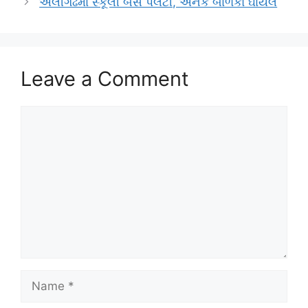
અલીગઢમાં સ્કૂલી બસ પલટી, અનેક બાળકો ઘાયલ
Leave a Comment
Comment
Name