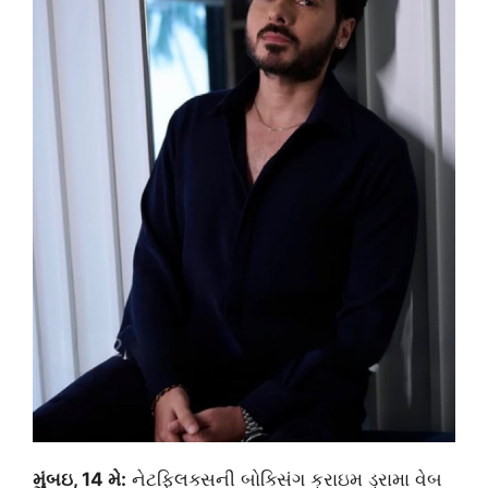
મુંબઇ, 14 મે:
નેટફ્લિક્સની બોક્સિંગ ક્રાઇમ ડ્રામા વેબ