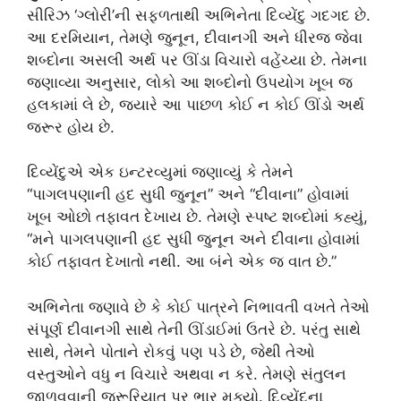
સીરિઝ ‘ગ્લોરી’ની સફળતાથી અભિનેતા દિવ્યેંદુ ગદગદ છે.
આ દરમિયાન, તેમણે જુનૂન, દીવાનગી અને ધીરજ જેવા
શબ્દોના અસલી અર્થ પર ઊંડા વિચારો વહેંચ્યા છે. તેમના
જણાવ્યા અનુસાર, લોકો આ શબ્દોનો ઉપયોગ ખૂબ જ
હલકામાં લે છે, જ્યારે આ પાછળ કોઈ ન કોઈ ઊંડો અર્થ
જરૂર હોય છે.
દિવ્યેંદુએ એક ઇન્ટરવ્યુમાં જણાવ્યું કે તેમને
“પાગલપણાની હદ સુધી જુનૂન” અને “દીવાના” હોવામાં
ખૂબ ઓછો તફાવત દેખાય છે. તેમણે સ્પષ્ટ શબ્દોમાં કહ્યું,
“મને પાગલપણાની હદ સુધી જુનૂન અને દીવાના હોવામાં
કોઈ તફાવત દેખાતો નથી. આ બંને એક જ વાત છે.”
અભિનેતા જણાવે છે કે કોઈ પાત્રને નિભાવતી વખતે તેઓ
સંપૂર્ણ દીવાનગી સાથે તેની ઊંડાઈમાં ઉતરે છે. પરંતુ સાથે
સાથે, તેમને પોતાને રોકવું પણ પડે છે, જેથી તેઓ
વસ્તુઓને વધુ ન વિચારે અથવા ન કરે. તેમણે સંતુલન
જાળવવાની જરૂરિયાત પર ભાર મૂક્યો. દિવ્યેંદુના