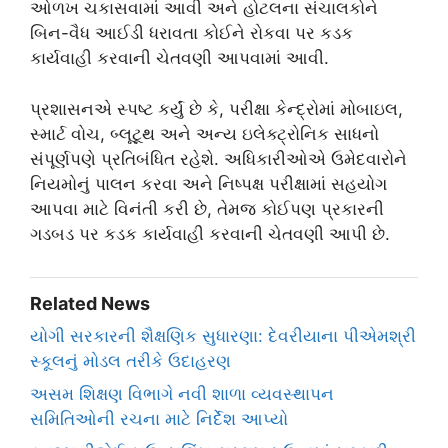
ઓળખ ચકાસવામાં આવી અને હોટલના સંચાલકોને
બિન-વૈધ આઈડી ધરાવતા કોઈને રોકવા પર કડક
કાર્યવાહી કરવાની ચેતવણી આપવામાં આવી.
પ્રશાસનએ સ્પષ્ટ કર્યું છે કે, પરીક્ષા કેન્દ્રોમાં મોબાઇલ,
સ્માર્ટ વોચ, બ્લૂટૂથ અને અન્ય ઇલેક્ટ્રોનિક સાધનો
સંપૂર્ણપણે પ્રતિબંધિત રહેશે. અધિકારીઓએ ઉમેદવારોને
નિયમોનું પાલન કરવા અને નિષ્પક્ષ પરીક્ષામાં સહયોગ
આપવા માટે વિનંતી કરી છે, તેમજ કોઈપણ પ્રકારની
ગડબડ પર કડક કાર્યવાહી કરવાની ચેતવણી આપી છે.
Related News
યોગી સરકારની શૈક્ષણિક સુધારણા: દેવરીયાના પીએમશ્રી
સ્કૂલનું મોડલ તરીકે ઉદાહરણ
અસમ શિક્ષણ વિભાગે નવી શાળા વ્યવસ્થાપન
સમિતિઓની રચના માટે નિર્દેશ આપ્યો