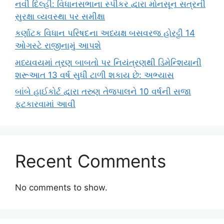
નવી દિલ્હી: વિધાનસભાના સ્પીકર દ્વારા મોનસૂન સત્રની
સુરક્ષા વ્યવસ્થા પર સમીક્ષા
કર્ણાટક વિધાન પરિષદના અધ્યક્ષ બસવરજ હોરટ્ટી 14
ઓગસ્ટે રાજીનામું આપશે
મધ્યવયમાં ત્રણ બાબતો પર નિયંત્રણથી ડિમેન્શિયાની
શરૂઆત 13 વર્ષ સુધી ટાળી શકાય છે: અભ્યાસ
બાંબે હાઈકોર્ટ દ્વારા તરુણ તેજપાલને 10 વર્ષની સજા
ફટકારવામાં આવી
Recent Comments
No comments to show.