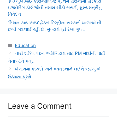
ડબલ્યુબીજેઈ કાઉન્સલિંગ: પ્રથમ રાઉન્ડમાં સરકારી
ઇજનેરિંગ કોલેજોની તમામ સીટો ભરાઈ, મુખ્યમંત્રીનું
નિવેદન
‘મિશન કાયાકલ્પ’ હેઠળ દિલ્હીના સરકારી શાળાઓની
છબી બદલાઈ રહી છે: મુખ્યમંત્રી રેખા ગુપ્તા
Categories
Education
નારી શક્તિ વંદન અધિનિયમ માટે PM મોદીની પાર્ટી
નેતાઓને પત્ર
બંગાળમાં કાયદો અને વ્યવસ્થાને લઈને જદયુએ
ઉઠાવ્યા પ્રશ્નો
Leave a Comment