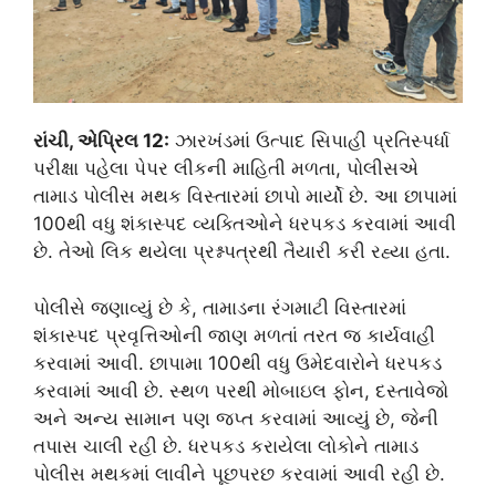
રાંચી, એપ્રિલ 12:
ઝારખંડમાં ઉત્પાદ સિપાહી પ્રતિસ્પર્ધા
પરીક્ષા પહેલા પેપર લીકની માહિતી મળતા, પોલીસએ
તામાડ પોલીસ મથક વિસ્તારમાં છાપો માર્યો છે. આ છાપામાં
100થી વધુ શંકાસ્પદ વ્યક્તિઓને ધરપકડ કરવામાં આવી
છે. તેઓ લિક થયેલા પ્રશ્નપત્રથી તૈયારી કરી રહ્યા હતા.
પોલીસે જણાવ્યું છે કે, તામાડના રંગમાટી વિસ્તારમાં
શંકાસ્પદ પ્રવૃત્તિઓની જાણ મળતાં તરત જ કાર્યવાહી
કરવામાં આવી. છાપામા 100થી વધુ ઉમેદવારોને ધરપકડ
કરવામાં આવી છે. સ્થળ પરથી મોબાઇલ ફોન, દસ્તાવેજો
અને અન્ય સામાન પણ જપ્ત કરવામાં આવ્યું છે, જેની
તપાસ ચાલી રહી છે. ધરપકડ કરાયેલા લોકોને તામાડ
પોલીસ મથકમાં લાવીને પૂછપરછ કરવામાં આવી રહી છે.