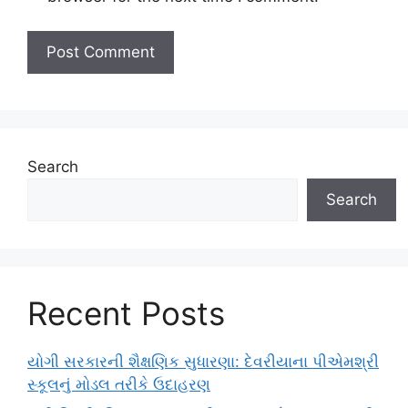
Search
Search
Recent Posts
યોગી સરકારની શૈક્ષણિક સુધારણા: દેવરીયાના પીએમશ્રી
સ્કૂલનું મોડલ તરીકે ઉદાહરણ