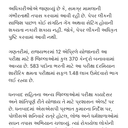
અધિકારીઓએ જણાવ્યું છે કે, સમગ્ર મામલાની
ગંભીરતાથી તપાસ કરવામાં આવી રહી છે. પેપર લીકની
સાજિશ પાછળ કોઈ સંગઠિત ગેંગ અથવા સેટિંગ હોવાની
શક્યતા નકારી શકાય નહીં. જોકે, પેપર લીકની અધિકૃત
પુષ્ટિ કરવામાં આવી નથી.
ગણતરીમાં, રાજ્યભરમાં 12 એપ્રિલે યોજાનારી આ
પરીક્ષા માટે 8 જિલ્લાઓમાં કુલ 370 કેન્દ્રો બનાવવામાં
આવ્યા છે. 583 પદોના ભરતી માટે આ પરીક્ષા દરમિયાન
શારીરિક ક્ષમતા પરીક્ષામાં સફળ 1.48 લાખ ઉમેદવારો ભાગ
લઈ રહ્યા છે.
ધનબાદ સહિતના અન્ય જિલ્લાઓમાં પરીક્ષા કાયદેસર
અને શાંતિપૂર્ણ રીતે યોજાય તે માટે પ્રશાસન એલર્ટ પર
છે. ધનબાદમાં એસએસપી પ્રભાત કુમારના નિર્દેશ પર,
પોલીસએ શનિવારે રાત્રે હોટલ, લોજ અને ધર્મશાળાઓમાં
સઘન તપાસ અભિયાન ચલાવ્યું. ત્યાં રોકાયેલા લોકોની