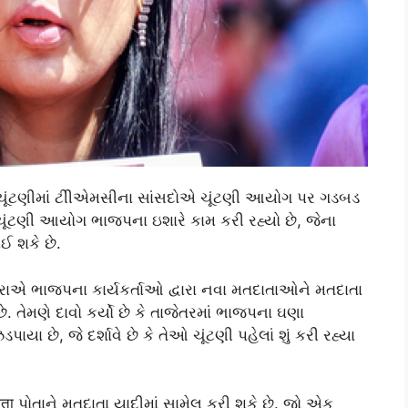
 ચૂંટણીમાં ટીીએમસીના સાંસદોએ ચૂંટણી આયોગ પર ગડબડ
ે ચૂંટણી આયોગ ભાજપના ઇશારે કામ કરી રહ્યો છે, જેના
ઈ શકે છે.
રાએ ભાજપના કાર્યકર્તાઓ દ્વારા નવા મતદાતાઓને મતદાતા
છે. તેમણે દાવો કર્યો છે કે તાજેતરમાં ભાજપના ઘણા
યા છે, જે દર્શાવે છે કે તેઓ ચૂંટણી પહેલાં શું કરી રહ્યા
दाता પોતાને મતદાતા યાદીમાં સામેલ કરી શકે છે. જો એક