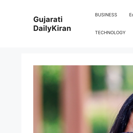
Skip
to
BUSINESS
E
Gujarati
content
DailyKiran
TECHNOLOGY