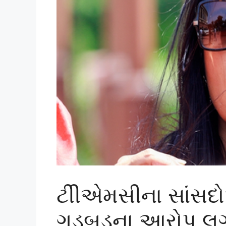
ટીીએમસીના સાંસદોએ
ગડબડના આરોપ લગા