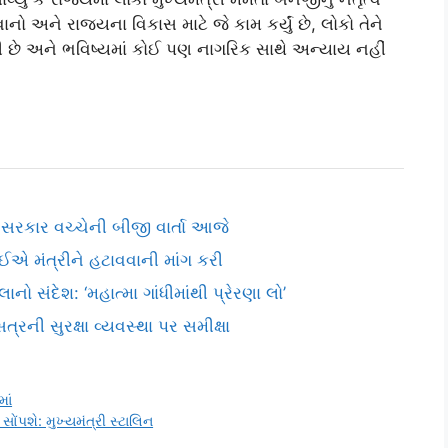
ાનો અને રાજ્યના વિકાસ માટે જે કામ કર્યું છે, લોકો તેને
 લડી છે અને ભવિષ્યમાં કોઈ પણ નાગરિક સાથે અન્યાય નહીં
ાર વચ્ચેની બીજી વાર્તા આજે
એ મંત્રીને હટાવવાની માંગ કરી
ો સંદેશ: ‘મહાત્મા ગાંધીમાંથી પ્રેરણા લો’
્રની સુરક્ષા વ્યવસ્થા પર સમીક્ષા
માં
શે: મુખ્યમંત્રી સ્ટાલિન