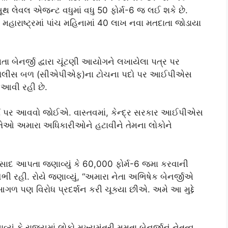
બૂથ લેવલ એજન્ટ વધુમાં વધુ 50 ફોર્મ-6 જ લઈ શકે છે.
 મહારાષ્ટ્રમાં પાંચ મહિનામાં 40 લાખ નવા મતદાતા જોડાયા
તા બેનર્જી દ્વારા ચૂંટણી આયોગને લખાયેલા પત્ર પર
્ત્ર પોલીસ બળ (સીએપીએફ)ના ટોચના પદો પર આઈપીએસ
 આવી રહી છે.
કર્તા પર આવવો જોઈએ. વાસ્તવમાં, કેન્દ્ર સરકાર આઈપીએસ
ી તેઓ અમારા અધિકારીઓને હટાવીને તેમના લોકોને
િસાદ આપતા જણાવ્યું કે 60,000 ફોર્મ-6 જમા કરવાની
ઊભી રહી. રોયે જણાવ્યું, “અમારા નેતા અભિષેક બેનર્જીએ
 આગળ પણ વિરોધ પ્રદર્શન કરી ચૂક્યા છીએ. અમે આ મુદ્દે
ં કે રાજ્યમાં લોકો મુખ્યમંત્રી મમતા બેનર્જીનું નેતૃત્વ