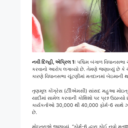
નવી દિલ્હી, એપ્રિલ 1:
પશ્ચિમ બંગાળ વિધાનસભા
કરવાનો આરોપ લગાવ્યો છે. તેમણે જણાવ્યું છે ક
કારણે વિધાનસભા ચૂંટણીમાં મતદાનમાં બેઇમાની થ
તૃણમૂલ કોંગ્રેસ (ટીીએમસી) સાંસદ મહુઆ મોઇત્
યાદીમાં સામેલ કરવાની કોશિશો પર પ્રશ્ન ઉઠાવ્યો 
કાર્યકર્તાઓ 30,000 થી 40,000 ફોર્મ-6 સાથે ઝડપા
છે.
મોઇત્રાએ જણાવ્યું, “ફોર્મ-6 દ્વારા કોઈ નવો મત