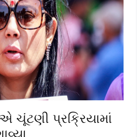
 ચૂંટણી પ્રક્રિયામાં
વ્યા