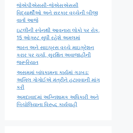
જેએપીએસસી-જેએસએસસી
વિદ્યાર્થીઓ અને સરકાર વચ્ચેની બીજી
વાર્તા આજે
ઇટલીની સ્પેનથી આવનારા લોકો પર રોક,
15 ઓગસ્ટ સુધી રહેશે અમલમાં
ભારત અને સાઇપ્રસ વચ્ચે માઇગ્રેશન
કરાર પર ચર્ચા, સુરક્ષિત અવાજાહીની
જરૂરિયાત
અસમમાં બાંધકામના કાર્યમાં ગડબડ:
અખિલ ગોગોઈએ મંત્રીને હટાવવાની માંગ
કરી
અમદાવાદમાં અગ્નિશામક અધિકારી અને
બિચોલિયાના વિરુદ્ધ કાર્યવાહી