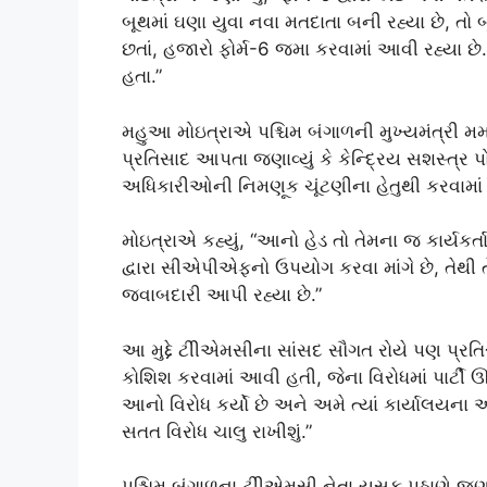
બૂથમાં ઘણા યુવા નવા મતદાતા બની રહ્યા છે, તો 
છતાં, હજારો ફોર્મ-6 જમા કરવામાં આવી રહ્યા છે.
હતા.”
મહુઆ મોઇત્રાએ પશ્ચિમ બંગાળની મુખ્યમંત્રી મમ
પ્રતિસાદ આપતા જણાવ્યું કે કેન્દ્રિય સશસ
અધિકારીઓની નિમણૂક ચૂંટણીના હેતુથી કરવામાં
મોઇત્રાએ કહ્યું, “આનો હેડ તો તેમના જ કાર્ય
દ્વારા સીએપીએફનો ઉપયોગ કરવા માંગે છે, તેથ
જવાબદારી આપી રહ્યા છે.”
આ મુદ્દે ટીીએમસીના સાંસદ સૌગત રોયે પણ પ્રત
કોશિશ કરવામાં આવી હતી, જેના વિરોધમાં પાર્ટી 
આનો વિરોધ કર્યો છે અને અમે ત્યાં કાર્યાલયના
સતત વિરોધ ચાલુ રાખીશું.”
પશ્ચિમ બંગાળના ટીીએમસી નેતા યુસુફ પઠાણે જણાવ્યુ