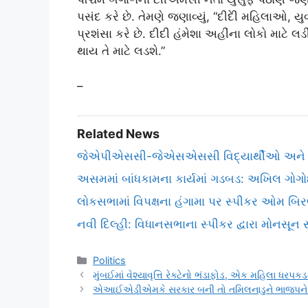
પસંદ કરે છે. તેમણે જણાવ્યું, “દીદીે મહિલાઓ, યુવ
પ્રશંસા કરે છે. દીદી હંમેશા અહીંના લોકો માટે
થાય તે માટે લડશે.”
–
Related News
જેએપીએસસી-જેએસએસસી વિદ્યાર્થીઓ અને સરક
અસમમાં બાંધકામના કાર્યમાં ગડબડ: અખિલ ગોગોઈ
લોકસભામાં વિપક્ષના હંગામા પર સ્પીકર ઓમ બિરલાન
નવી દિલ્હી: વિધાનસભાના સ્પીકર દ્વારા મોનસૂન સત
Categories
Politics
મુંબઈમાં વેશ્યાવૃત્તિ રેક્ટેનો ભંડાફોડ, એક મહિલા ધરપકડ
એઆઈએડીએમકે સરકાર બની તો તમિલનાડુને ભાજપને સોંપ