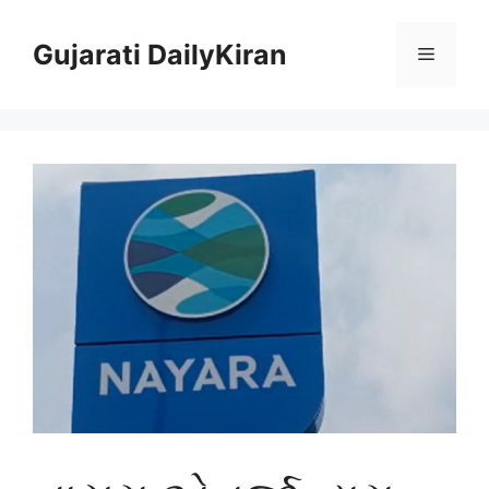
Skip
to
Gujarati DailyKiran
Menu
content