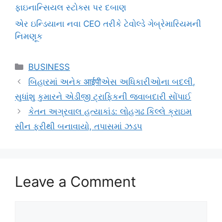
ફાઇનાન્સિયલ સ્ટોક્સ પર દબાણ
એર ઇન્ડિયાના નવા CEO તરીકે ટેવોલ્ડે ગેબ્રેમારિયમની
નિમણૂક
Categories
BUSINESS
બિહારમાં અનેક आईपीએસ અધિકારીઓના બદલી,
સુધાંશુ કુમારને એડીજી ટ્રાફિકની જવાબદારી સોંપાઈ
કેતન અગ્રવાલ હત્યાકાંડ: લોહગઢ કિલ્લે ક્રાઇમ
સીન ફરીથી બનાવાયો, તપાસમાં ઝડપ
Leave a Comment
Comment