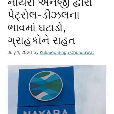
નાયરા એનર્જી દ્વારા
પેટ્રોલ-ડીઝલના
ભાવમાં ઘટાડો,
ગ્રાહકોને રાહત
July 1, 2026
by
Kuldeep Singh Chundawat