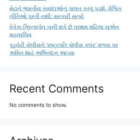
મેટાને ભારતીય કાયદાઓનું પાલન કરવું પડશે, વૈશ્વિક
નીતિઓ પૂરતી નથી: સરકારી સૂત્રો
રેબેકા ગ્રિન્સપેન બની શકે છે પ્રથમ મહિલા યુએન
મહાસચિવ
પુડુચેરી પોલીસને ‘રાષ્ટ્રપતિ પોલીસ કલર’ મળવા પર
અમિત શાહે અભિનંદન આપ્યા
Recent Comments
No comments to show.