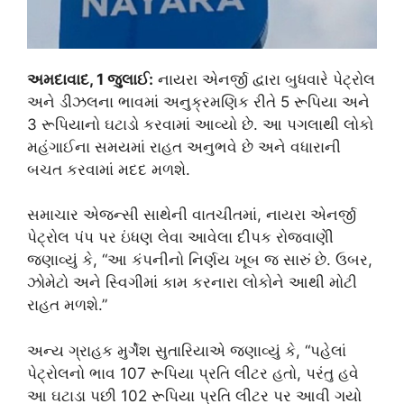
અમદાવાદ, 1 જુલાઈ:
નાયરા એનર્જી દ્વારા બુધવારે પેટ્રોલ
અને ડીઝલના ભાવમાં અનુક્રમણિક રીતે 5 રૂપિયા અને
3 રૂપિયાનો ઘટાડો કરવામાં આવ્યો છે. આ પગલાથી લોકો
મહંગાઈના સમયમાં રાહત અનુભવે છે અને વધારાની
બચત કરવામાં મદદ મળશે.
સમાચાર એજન્સી સાથેની વાતચીતમાં, નાયરા એનર્જી
પેટ્રોલ પંપ પર ઇંધણ લેવા આવેલા દીપક રોજવાણીે
જણાવ્યું કે, “આ કંપનીનો નિર્ણય ખૂબ જ સારું છે. ઉબર,
ઝોમેટો અને સ્વિગીમાં કામ કરનારા લોકોને આથી મોટી
રાહત મળશે.”
અન્ય ગ્રાહક મુર્ગેશ સુતારિયાએ જણાવ્યું કે, “પહેલાં
પેટ્રોલનો ભાવ 107 રૂપિયા પ્રતિ લીટર હતો, પરંતુ હવે
આ ઘટાડા પછી 102 રૂપિયા પ્રતિ લીટર પર આવી ગયો