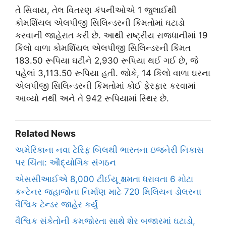
તે સિવાય, તેલ વિતરણ કંપનીઓએ 1 જુલાઈથી
કોમર્શિયલ એલપીજી સિલિન્ડરની કિંમતોમાં ઘટાડો
કરવાની જાહેરાત કરી છે. આથી રાષ્ટ્રીય રાજધાનીમાં 19
કિલો વાળા કોમર્શિયલ એલપીજી સિલિન્ડરની કિંમત
183.50 રૂપિયા ઘટીને 2,930 રૂપિયા થઈ ગઈ છે, જે
પહેલાં 3,113.50 રૂપિયા હતી. જોકે, 14 કિલો વાળા ઘરના
એલપીજી સિલિન્ડરની કિંમતોમાં કોઈ ફેરફાર કરવામાં
આવ્યો નથી અને તે 942 રૂપિયામાં સ્થિર છે.
Related News
અમેરિકાના નવા ટેરિફ બિલથી ભારતના ઇજનેરી નિકાસ
પર ચિંતા: ઔદ્યોગિક સંગઠન
એસસીઆઈએ 8,000 ટીઈયૂ ક્ષમતા ધરાવતા 6 મોટા
કન્ટેનર જહાજોના નિર્માણ માટે 720 મિલિયન ડોલરના
વૈશ્વિક ટેન્ડર જાહેર કર્યું
વૈશ્વિક સંકેતોની કમજોરતા સાથે શેર બજારમાં ઘટાડો,