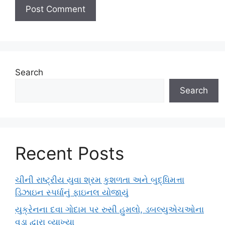
Search
Search
Recent Posts
ચીની રાષ્ટ્રીય યુવા શ્રમ કુશળતા અને બુદ્ધિમત્તા
ડિઝાઇન સ્પર્ધાનું ફાઇનલ યોજાયું
યુક્રેનના દવા ગોદામ પર રુસી હુમલો, ડબલ્યુએચઓના
વડા દ્વારા વ્યાખ્યા