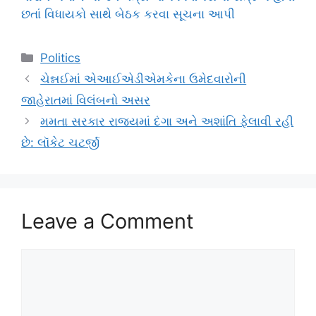
છતાં વિધાયકો સાથે બેઠક કરવા સૂચના આપી
Categories
Politics
ચેન્નઈમાં એઆઈએડીએમકેના ઉમેદવારોની
જાહેરાતમાં વિલંબનો અસર
મમતા સરકાર રાજ્યમાં દંગા અને અશાંતિ ફેલાવી રહી
છે: લૉકેટ ચટર્જી
Leave a Comment
Comment