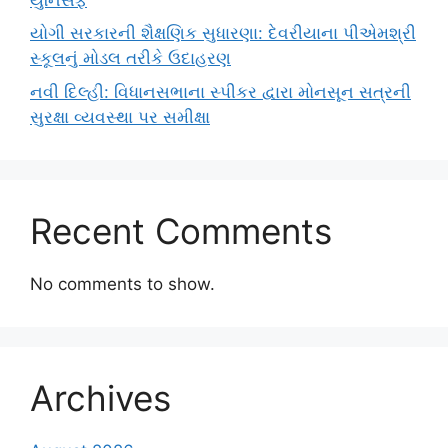
યોગી સરકારની શૈક્ષણિક સુધારણા: દેવરીયાના પીએમશ્રી
સ્કૂલનું મોડલ તરીકે ઉદાહરણ
નવી દિલ્હી: વિધાનસભાના સ્પીકર દ્વારા મોનસૂન સત્રની
સુરક્ષા વ્યવસ્થા પર સમીક્ષા
Recent Comments
No comments to show.
Archives