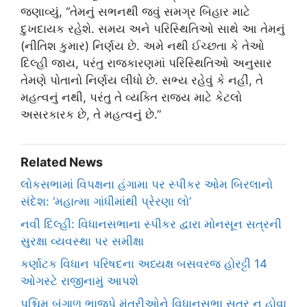
જણાવ્યું, “તેમનું સભનથી જવું સમગ્ર બિહાર માટે
દુખદાયક રહેશે. સમય અને પરિસ્થિતિઓ સાથે આ તેમનું
(નીતિશ કુમાર) નિર્ણય છે. અમે નથી ઈચ્છતા કે તેઓ
દિલ્હી જાય, પરંતુ રાજકારણમાં પરિસ્થિતિઓ અનુસાર
તેમણે પોતાનો નિર્ણય લીધો છે. સભ્ય રહેવું કે નહીં, તે
મહત્વનું નથી, પરંતુ તે વ્યક્તિ રાજ્ય માટે કેટલો
અસરકારક છે, તે મહત્વનું છે.”
Related News
લોકસભામાં વિપક્ષના હંગામા પર સ્પીકર ઓમ બિરલાનો
સંદેશ: ‘મહાત્મા ગાંધીમાંથી પ્રેરણા લો’
નવી દિલ્હી: વિધાનસભાના સ્પીકર દ્વારા મોનસૂન સત્રની
સુરક્ષા વ્યવસ્થા પર સમીક્ષા
કર્ણાટક વિધાન પરિષદના અધ્યક્ષ બસવરજ હોરટ્ટી 14
ઓગસ્ટે રાજીનામું આપશે
પશ્ચિમ બંગાળ ભાજપે મંત્રીઓને વિધાનસભા સત્ર ન હોવા