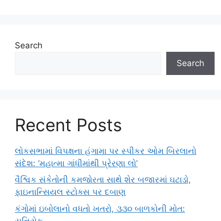
Search
Search
Recent Posts
લોકસભામાં વિપક્ષના હંગામા પર સ્પીકર ઓમ બિરલાનો
સંદેશ: ‘મહાત્મા ગાંધીમાંથી પ્રેરણા લો’
વૈશ્વિક સંકેતોની કમજોરતા સાથે શેર બજારમાં ઘટાડો,
ફાઇનાન્સિયલ સ્ટોક્સ પર દબાણ
કંગોમાં ઇબોલાનો વધતો ખતરો, ૩૩૦ બાળકોની મોત:
યુનિસેફ