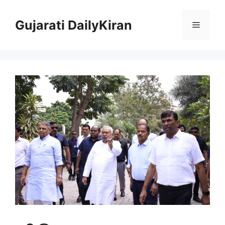
Skip
to
Gujarati DailyKiran
Menu
content