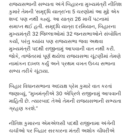
રાજ્યસભાની સભ્યતા અંગે બિહારના મુખ્યમંત્રી નીતિશ
કુમારે તેમની ‘સમૃદ્ધિ યાત્રા’ના 5 ચરણોમાં આ મુદ્દે એક
શબ્દ પણ નથી કહ્યું. આ યાત્રા 26 માર્ચે પટનામાં
સમાપ્ત થઈ હતી. સમૃદ્ધિ યાત્રા દરમિયાન, બિહારના
મુખ્યમંત્રી 32 જિલ્લાઓમાં 32 જનસભાઓને સંબોધિત
કર્યા, પરંતુ ક્યાંય પણ રાજ્યસભા જવા અથવા
મુખ્યમંત્રી પદથી રાજીનામું આપવાની વાત નથી કરી.
જોકે, તાજેતરમાં પૂર્ણ થયેલા રાજ્યસભા ચૂંટણીમાં તેમણે
નામાંકન દાખલ કર્યું અને પ્રથમ વખત ઉચ્ચ સભાના
સભ્ય તરીકે ચૂંટાયા.
બિહાર વિધાનસભાના અધ્યક્ષ પ્રેમ કુમારે વાત કરતાં
જણાવ્યું, “મુખમંત્રીએ 30 એપ્રિલે રાજીનામું આપવાની
માહિતી છે. ત્યારબાદ તેઓ તેમની રાજ્યસભાની સભ્યતા
ગ્રહણ કરશે.”
નીતિશ કુમારના એમએલસી પદથી રાજીનામા અંગેની
ચર્ચાઓ પર બિહાર સરકારના મંત્રી અશોક ચૌધરીએ