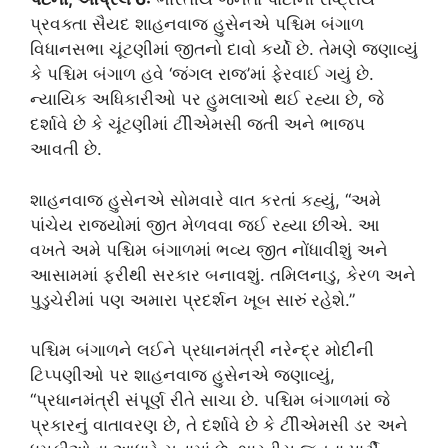
પ્રવક્તા સૈયદ શાહનવાજ હુસેનએ પશ્ચિમ બંગાળ
વિધાનસભા ચૂંટણીમાં જીતનો દાવો કર્યો છે. તેમણે જણાવ્યું
કે પશ્ચિમ બંગાળ હવે ‘જંગલ રાજ’માં ફેરવાઈ ગયું છે.
ન્યાયિક અધિકારીઓ પર હુમલાઓ થઈ રહ્યા છે, જે
દર્શાવે છે કે ચૂંટણીમાં ટીીએમસી જતી અને ભાજપ
આવતી છે.
શાહનવાજ હુસેનએ સોમવારે વાત કરતાં કહ્યું, “અમે
પાંચેય રાજ્યોમાં જીત મેળવવા જઈ રહ્યા છીએ. આ
વખતે અમે પશ્ચિમ બંગાળમાં ભવ્ય જીત નોંધાવીશું અને
આસામમાં ફરીથી સરકાર બનાવશું. તમિલનાડુ, કેરળ અને
પુડુચેરીમાં પણ અમારા પ્રદર્શન ખૂબ સારું રહેશે.”
પશ્ચિમ બંગાળને લઈને પ્રધાનમંત્રી નરેન્દ્ર મોદીની
ટિપ્પણીઓ પર શાહનવાજ હુસેનએ જણાવ્યું,
“પ્રધાનમંત્રી સંપૂર્ણ રીતે સાચા છે. પશ્ચિમ બંગાળમાં જે
પ્રકારનું વાતાવરણ છે, તે દર્શાવે છે કે ટીીએમસી ડર અને