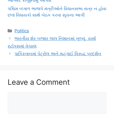
ઓગસ્ટે રાજીનામું આપશે
પશ્ચિમ બંગાળ ભાજપે મંત્રીઓને વિધાનસભા સત્ર ન હોવા
છતાં વિધાયકો સાથે બેઠક કરવા સૂચના આપી
Categories
Politics
ભારતીય શેર બજાર લાલ નિશાનમાં ખુલ્યું, ફાર્મા
સ્ટોક્સમાં વેચાણ
પાકિસ્તાનમાં પેટ્રોલ અને મહંગાઈ વિરુદ્ધ પ્રદર્શન
Leave a Comment
Comment