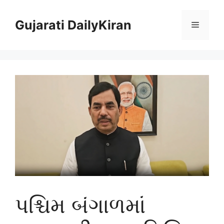
Skip
to
Gujarati DailyKiran
Menu
content
પશ્ચિમ બંગાળમાં