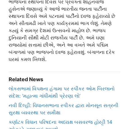
ભાજપના સ્થાપના દિવસ પર પ્રવક્તા શાહનવાજ
હુસેનએ જણાવ્યું કે આજે ભારતીય જનતા પાર્ટીના
સ્થાપના દિવસે અમે પટનામાં પાર્ટીનો ધ્વજ ફહેરાવ્યો છે
અને સીતામઢી ખાતે પણ કાર્યક્રમમાં ભાગ લેશું. તેમણે
કહ્યું કે સમગ્ર દેશમાં ઉત્સવનો માહોલ છે. ભાજપ
દુનિયાની સૌથી મોટી રાજકીય પાર્ટી છે. અમે ઘણા
રાજ્યોમાં સત્તામાં છીએ, અને આ વખતે અમે પશ્ચિમ
બંગાળમાં પણ ભાજપનો ધ્વજ ફહેરાવશું. બંગાળના દરેક
ઘરમાં કમલ ખિલશે.
Related News
લોકસભામાં વિપક્ષના હંગામા પર સ્પીકર ઓમ બિરલાનો
સંદેશ: ‘મહાત્મા ગાંધીમાંથી પ્રેરણા લો’
નવી દિલ્હી: વિધાનસભાના સ્પીકર દ્વારા મોનસૂન સત્રની
સુરક્ષા વ્યવસ્થા પર સમીક્ષા
કર્ણાટક વિધાન પરિષદના અધ્યક્ષ બસવરજ હોરટ્ટી 14