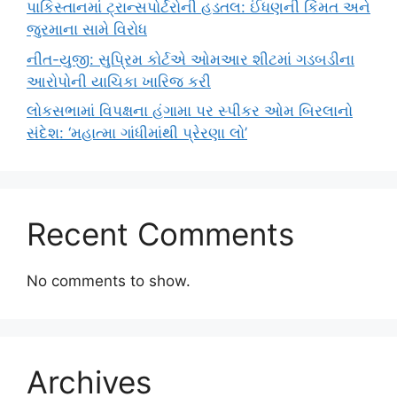
પાકિસ્તાનમાં ટ્રાન્સપોર્ટરોની હડતલ: ઈંધણની કિંમત અને
જુરમાના સામે વિરોધ
નીત-યુજી: સુપ્રિમ કોર્ટએ ઓમઆર શીટમાં ગડબડીના
આરોપોની યાચિકા ખારિજ કરી
લોકસભામાં વિપક્ષના હંગામા પર સ્પીકર ઓમ બિરલાનો
સંદેશ: ‘મહાત્મા ગાંધીમાંથી પ્રેરણા લો’
Recent Comments
No comments to show.
Archives