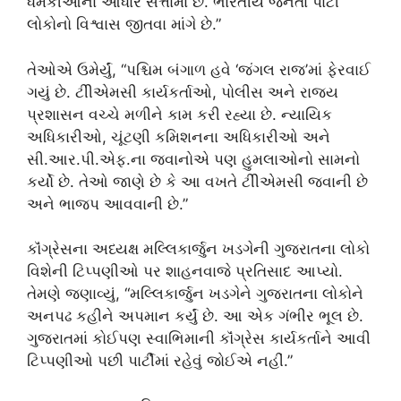
ધમકીઓના આધારે સત્તામાં છે. ભારતીય જનતા પાર્ટી
લોકોનો વિશ્વાસ જીતવા માંગે છે.”
તેઓએ ઉમેર્યું, “પશ્ચિમ બંગાળ હવે ‘જંગલ રાજ’માં ફેરવાઈ
ગયું છે. ટીીએમસી કાર્યકર્તાઓ, પોલીસ અને રાજ્ય
પ્રશાસન વચ્ચે મળીને કામ કરી રહ્યા છે. ન્યાયિક
અધિકારીઓ, ચૂંટણી કમિશનના અધિકારીઓ અને
સી.આર.પી.એફ.ના જવાનોએ પણ હુમલાઓનો સામનો
કર્યો છે. તેઓ જાણે છે કે આ વખતે ટીીએમસી જવાની છે
અને ભાજપ આવવાની છે.”
કૉંગ્રેસના અધ્યક્ષ મલ્લિકાર્જુન ખડગેની ગુજરાતના લોકો
વિશેની ટિપ્પણીઓ પર શાહનવાજે પ્રતિસાદ આપ્યો.
તેમણે જણાવ્યું, “મલ્લિકાર્જુન ખડગેને ગુજરાતના લોકોને
અનપઢ કહીને અપમાન કર્યું છે. આ એક ગંભીર ભૂલ છે.
ગુજરાતમાં કોઈપણ સ્વાભિમાની કૉંગ્રેસ કાર્યકર્તાને આવી
ટિપ્પણીઓ પછી પાર્ટીમાં રહેવું જોઈએ નહીં.”