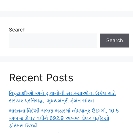
Search
Search
Recent Posts
વિદ્યાર્થીઓ અને યુવાનોની સમસ્યાઓના ઉકેલ માટે
સરકાર પ્રતિબદ્ધ: મુખ્યમંત્રી હેમંત સોરેન
ભારતના વિદેશી ચલણ ભંડારમાં નોંધપાત્ર ઉછાળો, 10.5
અબજ ડોલર વધીને 692.9 અબજ ડોલર પહોંચ્યો
ફોરેક્સ રિઝર્વ