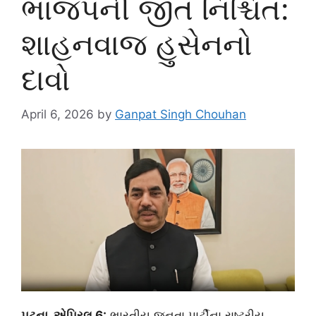
ભાજપની જીત નિશ્ચિત:
શાહનવાજ હુસેનનો
દાવો
April 6, 2026
by
Ganpat Singh Chouhan
પટના, એપ્રિલ 6:
ભારતીય જનતા પાર્ટીના રાષ્ટ્રીય