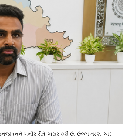
ે જનજીવનને ગંભીર રીતે અસર કરી છે. છેલ્લા ત્રણ-ચાર