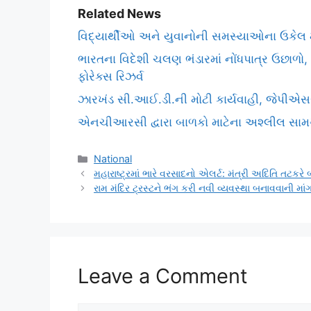
Related News
વિદ્યાર્થીઓ અને યુવાનોની સમસ્યાઓના ઉકેલ માટ
ભારતના વિદેશી ચલણ ભંડારમાં નોંધપાત્ર ઉછા
ફોરેક્સ રિઝર્વ
ઝારખંડ સી.આઈ.ડી.ની મોટી કાર્યવાહી, જેપીએ
એનચીઆરસી દ્વારા બાળકો માટેના અશ્લીલ સામગ્ર
Categories
National
મહારાષ્ટ્રમાં ભારે વરસાદનો એલર્ટ: મંત્રી અદિતિ તટકરે બાં
રામ મંદિર ટ્રસ્ટને ભંગ કરી નવી વ્યવસ્થા બનાવવાની મ
Leave a Comment