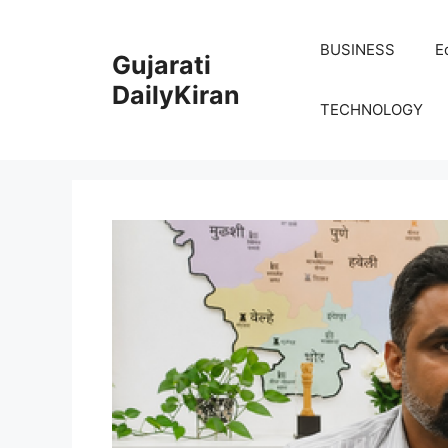
Skip
to
BUSINESS
E
Gujarati
content
DailyKiran
TECHNOLOGY