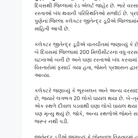
દિવસથી જિલ્લામાં રેડ એલર્ટ જાહેર છે. ભારે વર
રસ્તાઓ બંધ થવાની પરિસ્થિતિઓ સર્જાઈ છે. પ્ર
પુણેના જિલ્લા કલેક્ટર જીતેન્દ્ર ડૂડીએ જિલ્લામ
માહિતી આપી છે.
કલેક્ટર જીતેન્દ્ર ડૂડીએ વાતચીતમાં જણાવ્યું કે 
બે દિવસમાં જિલ્લામાં 200 મિલીમીટરના વધુ વર
ઘટનાઓ બની છે અને ઘણા રસ્તાઓ બંધ કરવામાં
વિસ્તારોમાં ફસાઈ ગયા હતા, જેમને પ્રશાસન દ્વ
આવ્યા.
કલેક્ટરે જણાવ્યું કે ભૂસ્ખલન અને અન્ય વરસાદ 
છે, જ્યારે લગભગ 20 લોકો ઘાયલ થયા છે. બે-ત
એક સ્થળે દીવાલ પડવાથી ઘણા લોકો ઘાયલ થયા અન
પણ મૃત્યુ થયું છે. જોકે, અન્ય સ્થળોએ જેમને 
જરૂર નથી પડી.
જીતેન્દ્ર ડૂડીએ જણાવ્યું કે લોનાવલા વિસ્તારમા