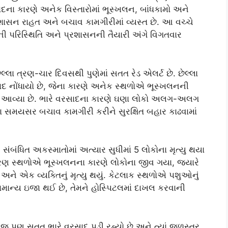
સાદના કારણે અનેક વિસ્તારોમાં ભૂસ્ખલન, બાંધકામો અને
શાસન રાહત અને બચાવ કામગીરીમાં વ્યસ્ત છે. આ વચ્ચે
ાંની પરિસ્થિતિ અને પ્રશાસનની તૈયારી અંગે વિગતવાર
છેલ્લા ત્રણ-ચાર દિવસથી પુણેમાં સતત રેડ એલર્ટ છે. છેલ્લા
સાદ નોંધાયો છે, જેના કારણે અનેક સ્થળોએ ભૂસ્ખલનની
 આવ્યા છે. ભારે વરસાદના કારણે ઘણા લોકો અલગ-અલગ
ારા સમયસર બચાવ કામગીરી કરીને સુરક્ષિત બહાર કાઢવામાં
સંબંધિત અકસ્માતોમાં અત્યાર સુધીમાં 5 લોકોના મૃત્યુ થયા
્રણ સ્થળોએ ભૂસ્ખલનના કારણે લોકોના જીવ ગયા, જ્યારે
ે એક વ્યક્તિનું મૃત્યુ થયું. કેટલાક સ્થળોએ પશુઓનું
સામાન્ય ઇજા થઈ છે, તેમને હોસ્પિટલમાં દાખલ કરવાની
ં હજુ પણ સતત ભારે વરસાદ પડી રહ્યો છે અને ત્યાં જળસ્તર