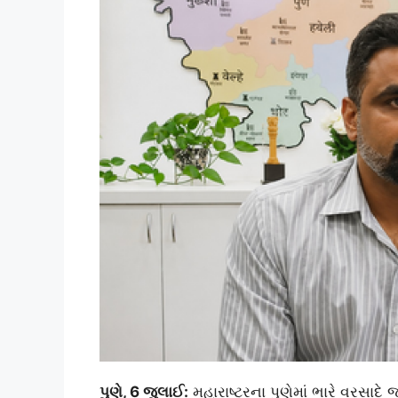
પુણે, 6 જુલાઈ:
મહારાષ્ટ્રના પુણેમાં ભારે વરસાદ