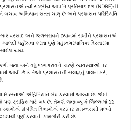
ે પ્રશાસનએ ત્યાં રાષ્ટ્રીય આપત્તિ પ્રતિસાદ દળ (NDRF)ની
 અને બચાવ અભિયાન સતત ચાલુ છે અને પ્રશાસન પરિસ્થિતિ
. ભારે વરસાદ અને જળભરાવને ધ્યાનમાં રાખીને પ્રશાસનએ
લંદી પહોંચવા કરતાં પુણે મહાનગરપાલિકા વિસ્તારમાં
 સામેલ થાય.
નીકળી જવા અને વધુ જળભરાવને કારણે વ્યવસ્થાઓ પર
કરવામાં આવી છે કે તેઓ પ્રશાસનની સલાહનું પાલન કરે,
ે.
 હાલ 9 રસ્તાઓ એહિતિયાતે બંધ કરવામાં આવ્યા છે. જેમાં
ઓ પણ ટ્રાફિક માટે બંધ છે. તેમણે જણાવ્યું કે જિલ્લામાં 22
સ્થળોએ સંબંધિત વિભાગોએ પરસ્પર સમન્વયથી મલ્બો
ઝડપથી પૂર્ણ કરવાની કામગીરી કરી છે.