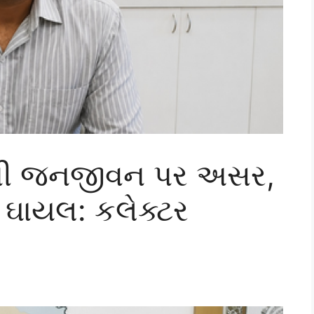
ાદથી જનજીવન પર અસર,
0 ઘાયલ: કલેક્ટર