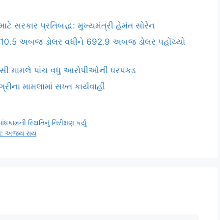
ે સરકાર પ્રતિબદ્ધ: મુખ્યમંત્રી હેમંત સોરેન
ળો, 10.5 અબજ ડોલર વધીને 692.9 અબજ ડોલર પહોંચ્યો
સસી મામલે પાંચ વધુ આરોપીઓની ધરપકડ
ીના મામલામાં સખ્ત કાર્યવાહી
ધકામની સ્થિતિનું નિરીક્ષણ કર્યું
ાંગ: અજય રાય