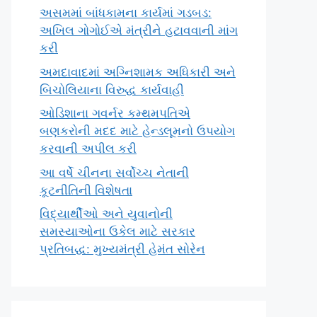
અસમમાં બાંધકામના કાર્યમાં ગડબડ:
અખિલ ગોગોઈએ મંત્રીને હટાવવાની માંગ
કરી
અમદાવાદમાં અગ્નિશામક અધિકારી અને
બિચોલિયાના વિરુદ્ધ કાર્યવાહી
ઓડિશાના ગવર્નર કમ્થમપતિએ
બણકરોની મદદ માટે હેન્ડલૂમનો ઉપયોગ
કરવાની અપીલ કરી
આ વર્ષે ચીનના સર્વોચ્ચ નેતાની
કૂટનીતિની વિશેષતા
વિદ્યાર્થીઓ અને યુવાનોની
સમસ્યાઓના ઉકેલ માટે સરકાર
પ્રતિબદ્ધ: મુખ્યમંત્રી હેમંત સોરેન