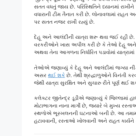
સતત વધતું જાય છે. પરિસ્થિતિને ધ્યાનમાં રાખીન
વધારાની ટીમ તૈનાત કરી છે. લોનાવલામાં રાહત
પર સતત નજર રાખી રહ્યું છે.
દેહૂ અને આલંદીની યાત્રા શરૂ થવા જઈ રહી છે
વરકરીઓને ખાસ અપીલ કરી છે કે તેઓ દેહૂ અને આ
અથવા તેના આગળના નિર્ધારિત પડાવોમાં યાત્રામાં
તેઓએ જણાવ્યું કે દેહૂ અને આલંદીમાં જગ્યા 
અસર
થઈ શક
ે છે. તેથી શ્રદ્ધાળુઓને વિનંતી 
જેથી યાત્રા સુરક્ષિત અને સુચારુ રીતે પૂર્ણ થઈ શક
કલેક્ટર જીતેન્દ્ર ડૂડીએ જણાવ્યું કે જિલ્લામાં
મોટાભાગના નાના માર્ગો છે, જ્યારે બે મુખ્ય રસ્તા
સ્થળોએ ભૂસ્ખલનની ઘટનાઓ બની છે. આ તમામ 
હટાવવાની, રસ્તાઓ ખોલવાની અને રાહત કાર્યને 