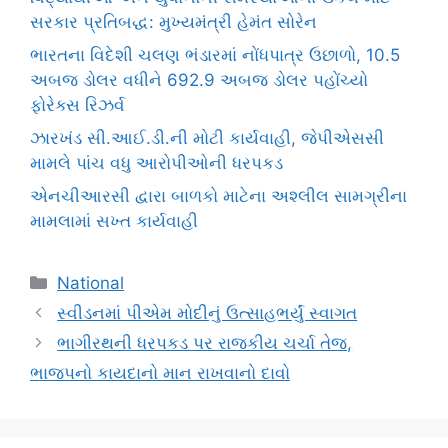
સરકાર પ્રતિબદ્ધ: મુખ્યમંત્રી હેમંત સોરેન
ભારતના વિદેશી ચલણ ભંડારમાં નોંધપાત્ર ઉછાળો, 10.5
અબજ ડોલર વધીને 692.9 અબજ ડોલર પહોંચ્યો
ફોરેક્સ રિઝર્વ
ઝારખંડ સી.આઈ.ડી.ની મોટી કાર્યવાહી, જેપીએસસી
મામલે પાંચ વધુ આરોપીઓની ધરપકડ
એનચીઆરસી દ્વારા બાળકો માટેના અશ્લીલ સામગ્રીના
મામલામાં સખ્ત કાર્યવાહી
Categories
National
સ્વીડનમાં પીએમ મોદીનું ઉત્સાહભર્યું સ્વાગત
ભાગીરથની ધરપકડ પર રાજકીય ચર્ચા તેજ,
ભાજપનો કાયદાનો માન રાખવાનો દાવો