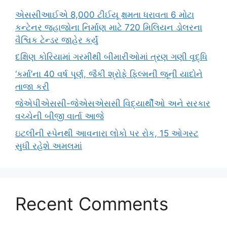
એસસીઆઈએ 8,000 ટીઈયૂ ક્ષમતા ધરાવતા 6 મોટા
કન્ટેનર જહાજોના નિર્માણ માટે 720 મિલિયન ડોલરના
વૈશ્વિક ટેન્ડર જાહેર કર્યું
દક્ષિણ કોરિયામાં ગરમીથી બીમારીઓમાં ત્રણ ગણી વૃદ્ધિ
‘કર્મા’ના 40 વર્ષ પૂર્ણ, જૈકી શ્રોફે ફિલ્મની જૂની યાદોને
તાજા કરી
જેએપીએસસી-જેએસએસસી વિદ્યાર્થીઓ અને સરકાર
વચ્ચેની બીજી વાર્તા આજે
ઇટલીની સ્પેનથી આવનારા લોકો પર રોક, 15 ઓગસ્ટ
સુધી રહેશે અમલમાં
Recent Comments