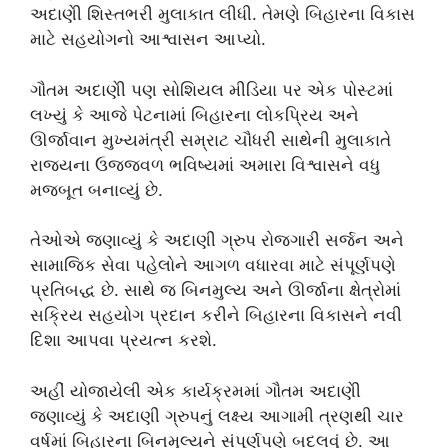
અદાણીે શિસ્તભરી મુલાકાત લીધી. તેમણે બિહારના વિકાસ
માટે સહયોગનો આશ્વાસન આપ્યો.
ગૌતમ અદાણીે પણ સોશિયલ મીડિયા પર એક પોસ્ટમાં
લખ્યું કે આજે પેટનામાં બિહારના લોકપ્રિય અને
ઊર્જાવાન મુખ્યમંત્રી સમ્રાટ ચૌધરી સાથેની મુલાકાતે
રાજ્યના ઉજ્જવળ ભવિષ્યમાં અમારા વિશ્વાસને વધુ
મજબૂત બનાવ્યું છે.
તેઓએ જણાવ્યું કે અદાણી ગ્રુપ રોજગારી સર્જન અને
સામાજિક સેવા પહેલોને આગળ વધારવા માટે સંપૂર્ણપણે
પ્રતિબદ્ધ છે. સાથે જ બિનમુલ્ય અને ઊર્જાના ક્ષેત્રોમાં
સક્રિય સહયોગ પ્રદાન કરીને બિહારના વિકાસને નવી
દિશા આપવા પ્રયત્ન કરશે.
અહીં યોજાયેલી એક કાર્યક્રમમાં ગૌતમ અદાણીે
જણાવ્યું કે અદાણી ગ્રુપનું લક્ષ્ય આગામી ત્રણથી ચાર
વર્ષમાં બિહારના બિનમુલ્યને સંપૂર્ણપણે બદલવું છે. આ