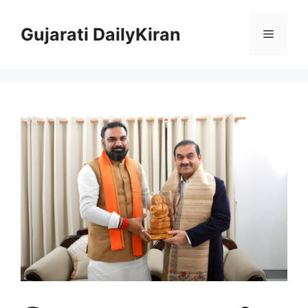
Skip
to
Gujarati DailyKiran
Menu
content