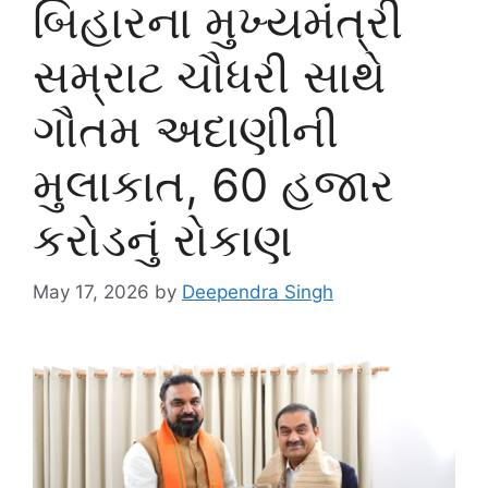
બિહારના મુખ્યમંત્રી
સમ્રાટ ચૌધરી સાથે
ગૌતમ અદાણીની
મુલાકાત, 60 હજાર
કરોડનું રોકાણ
May 17, 2026
by
Deependra Singh