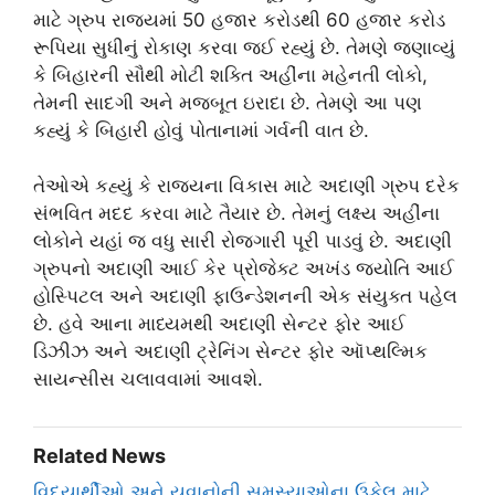
માટે ગ્રુપ રાજ્યમાં 50 હજાર કરોડથી 60 હજાર કરોડ
રૂપિયા સુધીનું રોકાણ કરવા જઈ રહ્યું છે. તેમણે જણાવ્યું
કે બિહારની સૌથી મોટી શક્તિ અહીંના મહેનતી લોકો,
તેમની સાદગી અને મજબૂત ઇરાદા છે. તેમણે આ પણ
કહ્યું કે બિહારી હોવું પોતાનામાં ગર્વની વાત છે.
તેઓએ કહ્યું કે રાજ્યના વિકાસ માટે અદાણી ગ્રુપ દરેક
સંભવિત મદદ કરવા માટે તૈયાર છે. તેમનું લક્ષ્ય અહીંના
લોકોને યહાં જ વધુ સારી રોજગારી પૂરી પાડવું છે. અદાણી
ગ્રુપનો અદાણી આઈ કેર પ્રોજેક્ટ અખંડ જ્યોતિ આઈ
હોસ્પિટલ અને અદાણી ફાઉન્ડેશનની એક સંયુક્ત પહેલ
છે. હવે આના માધ્યમથી અદાણી સેન્ટર ફોર આઈ
ડિઝીઝ અને અદાણી ટ્રેનિંગ સેન્ટર ફોર ઑપ્થલ્મિક
સાયન્સીસ ચલાવવામાં આવશે.
Related News
વિદ્યાર્થીઓ અને યુવાનોની સમસ્યાઓના ઉકેલ માટે