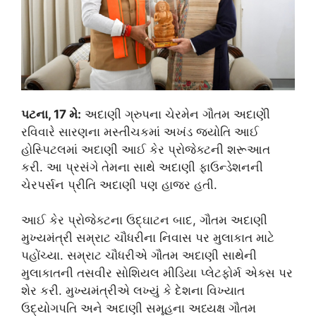
પટના, 17 મે:
અદાણી ગ્રુપના ચેરમેન ગૌતમ અદાણીે
રવિવારે સારણના મસ્તીચકમાં અખંડ જ્યોતિ આઈ
હોસ્પિટલમાં અદાણી આઈ કેર પ્રોજેક્ટની શરૂઆત
કરી. આ પ્રસંગે તેમના સાથે અદાણી ફાઉન્ડેશનની
ચેરપર્સન પ્રીતિ અદાણી પણ હાજર હતી.
આઈ કેર પ્રોજેક્ટના ઉદ્ઘાટન બાદ, ગૌતમ અદાણી
મુખ્યમંત્રી સમ્રાટ ચૌધરીના નિવાસ પર મુલાકાત માટે
પહોંચ્યા. સમ્રાટ ચૌધરીએ ગૌતમ અદાણી સાથેની
મુલાકાતની તસવીર સોશિયલ મીડિયા પ્લેટફોર્મ એક્સ પર
શેર કરી. મુખ્યમંત્રીએ લખ્યું કે દેશના વિખ્યાત
ઉદ્યોગપતિ અને અદાણી સમૂહના અધ્યક્ષ ગૌતમ