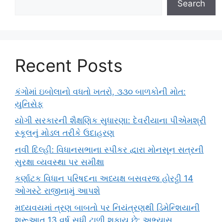
Search
Recent Posts
કંગોમાં ઇબોલાનો વધતો ખતરો, ૩૩૦ બાળકોની મોત:
યુનિસેફ
યોગી સરકારની શૈક્ષણિક સુધારણા: દેવરીયાના પીએમશ્રી
સ્કૂલનું મોડલ તરીકે ઉદાહરણ
નવી દિલ્હી: વિધાનસભાના સ્પીકર દ્વારા મોનસૂન સત્રની
સુરક્ષા વ્યવસ્થા પર સમીક્ષા
કર્ણાટક વિધાન પરિષદના અધ્યક્ષ બસવરજ હોરટ્ટી 14
ઓગસ્ટે રાજીનામું આપશે
મધ્યવયમાં ત્રણ બાબતો પર નિયંત્રણથી ડિમેન્શિયાની
શરૂઆત 13 વર્ષ સુધી ટાળી શકાય છે: અભ્યાસ