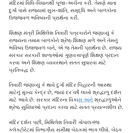
મંદિરમાં વિધિ-વિધાનથી પૂજા-અર્ચના કરી. તેમણે માતા
દુર્ગા પાસે રાજ્યમાં સુખ-શાંતિ, સમૃદ્ધિ અને બાળકોના
ઉજ્જવળ ભવિષ્યની પ્રાર્થના કરી.
શિક્ષણ મંત્રી મિથિલેશ તિવારીે પત્રકારોને જણાવ્યું કે
રાજ્યના તમામ બાળકોને શ્રેષ્ઠ શિક્ષણ મળે અને તેમનું
ભવિષ્ય ઉજ્જવળ બને, એ જ તેમની પ્રાર્થના છે. રાજ્ય
સરકાર સરકારી શાળાઓમાં ગુણવત્તાપૂર્ણ શિક્ષણ પ્રદાન
કરવા અને શિક્ષણ વ્યવસ્થાને સતત સુધારવા માટે
પ્રતિબદ્ધ છે.
તિવારીે જણાવ્યું કે થાવે દુર્ગા મંદિર બિહારની આસ્થા
માટેનું મુખ્ય કેન્દ્ર છે, જ્યાં દર વર્ષે લાખો શ્રદ્ધાળુ દર્શન
માટે આવે છે. સરકાર મંદિરના વિકા
સ અન
ે શ્રદ્ધાળુઓને
શ્રેષ્ઠ સુવિધાઓ પ્રદાન કરવા માટે સતત પ્રયત્નશીલ છે.
મંદિર દર્શન પછી, મિથિલેશ તિવારીે ગોપાલગંજ
કલેક્ટોરેટમાં વિભાગીય સમીક્ષા બેઠકમાં ભાગ લીધો. બેઠક