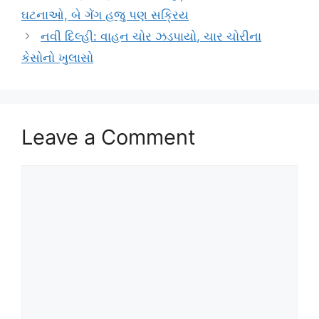
ઘટનાઓ, બે ગેંગ હજુ પણ સક્રિય
નવી દિલ્હી: વાહન ચોર ઝડપાયો, ચાર ચોરીના
કેસોનો ખુલાસો
Leave a Comment
Comment