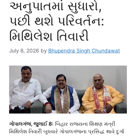
અનુપાતમાં સુધારો,
પછી થશે પરિવર્તન:
મિથિલેશ તિવારી
July 8, 2026
by
Bhupendra Singh Chundawat
ગોપાલગંજ, જુલાઈ 8:
બિહાર રાજ્યના શિક્ષણ મંત્રી
મિથિલેશ તિવારીે બુધવારે ગોપાલગંજના પ્રસિદ્ધ થાવે દુર્ગા