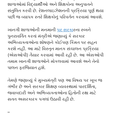
શાળાઓમાં વિદ્યાર્થીઓ અને શિક્ષકોના અનુપાતને
સંતુલિત કરવી છે. રેશનલાઇઝેશનની પ્રક્રિયા પૂર્ણ થયા
પછી જ વ્યાપક સ્તરે શિક્ષકોનું પરિવર્તન કરવામાં આવશે.
ખાનગી શાળાઓની મનમાની
પર સરક
ારના રુખને
પુનરાવર્તિત કરતાં મંત્રીએ જણાવ્યું કે સરકાર
અભિવ્યક્તાઓના શોષણને કોઈપણ કિંમત પર સહન
કરશે નહીં. આ માટે વિસ્તૃત માનક સંચાલન પ્રક્રિયા
(એસઓપી) તૈયાર કરવામાં આવી રહી છે. આ એસઓપી
તમામ ખાનગી શાળાઓને મોકલવામાં આવશે અને તેનો
પાલન ફરજિયાત હશે.
તેમણે જણાવ્યું કે મુખ્યમંત્રી પણ આ વિષય પર ખૂબ જ
ગંભીર છે અને સરકાર શિક્ષણ વ્યવસ્થામાં પારદર્શિતા,
જવાબદારી અને અભિવ્યક્તાઓના હિતોની રક્ષા માટે
સતત અસરકારક પગલાં ઉઠાવી રહી છે.
–