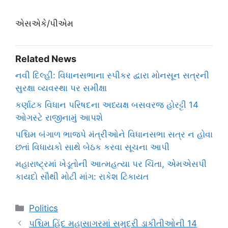
એસએકે/પીએમ
Related News
નવી દિલ્હી: વિધાનસભાના સ્પીકર દ્વારા મોનસૂન સત્રની
સુરક્ષા વ્યવસ્થા પર સમીક્ષા
કર્ણાટક વિધાન પરિષદના અધ્યક્ષ બસવરજ હોરટ્ટી 14
ઓગસ્ટે રાજીનામું આપશે
પશ્ચિમ બંગાળ ભાજપે મંત્રીઓને વિધાનસભા સત્ર ન હોવા
છતાં વિધાયકો સાથે બેઠક કરવા સૂચના આપી
મહારાષ્ટ્રમાં ખેડૂતોની આત્મહત્યા પર ચિંતા, એમએસપી
કાયદો સૌથી મોટી માંગ: રાકેશ ટિકાયત
Categories
Politics
પશ્ચિમ હિંદ મહાસાગરમાં સમુદ્રી ડાકીતીઓની 14