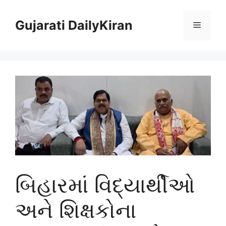
Skip
to
Gujarati DailyKiran
Menu
content
બિહારમાં વિદ્યાર્થીઓ
અને શિક્ષકોના