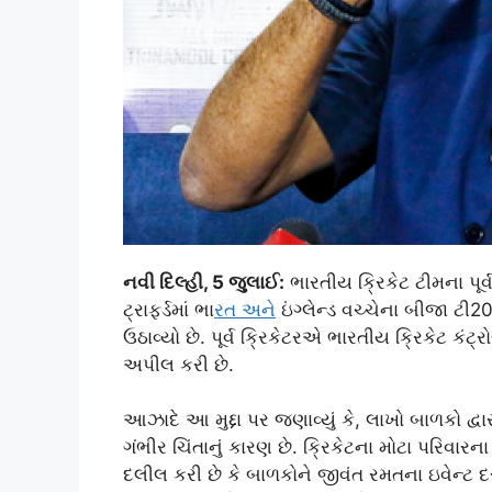
નવી દિલ્હી, 5 જુલાઈ:
ભારતીય ક્રિકેટ ટીમના પૂર્
ટ્રાફર્ડમાં ભા
રત અન
ે ઇંગ્લેન્ડ વચ્ચેના બીજા ટ
ઉઠાવ્યો છે. પૂર્વ ક્રિકેટરએ ભારતીય ક્રિકેટ ક
અપીલ કરી છે.
આઝાદે આ મુદ્દા પર જણાવ્યું કે, લાખો બાળકો દ્વ
ગંભીર ચિંતાનું કારણ છે. ક્રિકેટના મોટા પરિવાર
દલીલ કરી છે કે બાળકોને જીવંત રમતના ઇવેન્ટ