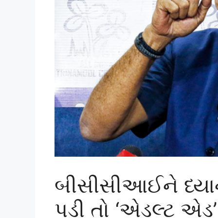
બીસીસીઆઈને ધ્ય
પડી તો ‘એડલ્ટ એડ’ મુ