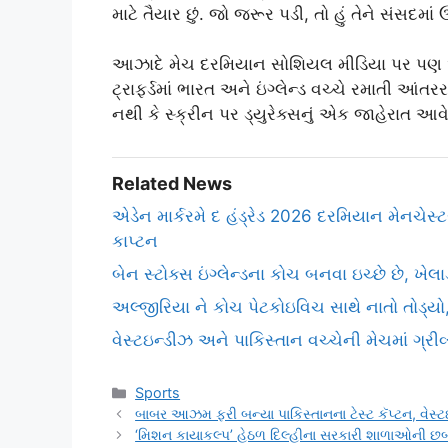
માટે તૈયાર છું. જો જરૂર પડી, તો હું તેને સંસદમાં ઉઠ
આઝાદે મેચ દરમિયાન સોશિયલ મીડિયા પર પણ આ મુદ
ટ્રાફર્ડમાં ભારત અને ઇંગ્લેન્ડ વચ્ચે રમાતી આંતર
નથી કે સ્ક્રીન પર ડ્યુરેક્સનું એક જાહેરાત
Related News
એડેન માર્કરમે દ હંડ્રેડ 2026 દરમિયાન મેનચેસ
કાપ્ટન
બેન સ્ટોક્સ ઇંગ્લેન્ડના કોચ બનવા ઇચ્છે છે, ખે
અલ્જીરિયા ને કોચ પેટકોઇવિચ સાથે નાતો તોડ્યો
વેસ્ટઇન્ડીઝ અને પાકિસ્તાન વચ્ચેની મેચમાં ગ્રી
Categories
Sports
બાબર આઝમ ફરી બન્યા પાકિસ્તાનના ટેસ્ટ કૅપ્ટન, વેસ્ટ
‘મિશન કાયાકલ્પ’ હેઠળ દિલ્હીના સરકારી શાળાઓની છબી બ