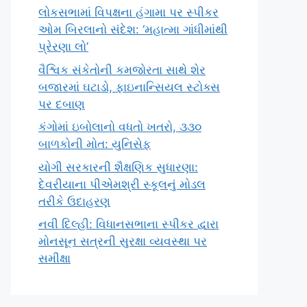
લોકસભામાં વિપક્ષના હંગામા પર સ્પીકર
ઓમ બિરલાનો સંદેશ: ‘મહાત્મા ગાંધીમાંથી
પ્રેરણા લો’
વૈશ્વિક સંકેતોની કમજોરતા સાથે શેર
બજારમાં ઘટાડો, ફાઇનાન્સિયલ સ્ટોક્સ
પર દબાણ
કંગોમાં ઇબોલાનો વધતો ખતરો, ૩૩૦
બાળકોની મોત: યુનિસેફ
યોગી સરકારની શૈક્ષણિક સુધારણા:
દેવરીયાના પીએમશ્રી સ્કૂલનું મોડલ
તરીકે ઉદાહરણ
નવી દિલ્હી: વિધાનસભાના સ્પીકર દ્વારા
મોનસૂન સત્રની સુરક્ષા વ્યવસ્થા પર
સમીક્ષા