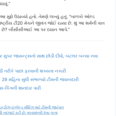
ાવું.”
્દો ઉઠાવ્યો હતો. તેમણે લખ્યું હતું, “બાળકો ઓલ્ડ
રાષ્ટ્રીય ટી20 મેચને જીવંત જોઈ રહ્યા છે. શું આ શર્મની વાત
 આવે છે? બીસીસીઆઈ આ પર ધ્યાન આપે.”
્ટર સુપર જાયન્ટ્સનો સાથ છોડી દીધો, બટલર બન્યા નવા
લાડી તરીકે પાછા ફરવાની શક્યતા નકારી
, 29 મહિના સુધી સંભાળ્યો ટીમની જવાબદારી
વ્સ-કિંગની શાનદાર પારી
ઇન્ડીઝ-ઇંગ્લેન્ડ સીરિઝ માટે ટીમની જાહેરાત
દલાઈ રહી છે: મુખ્યમંત્રી રેખા ગુપ્તા