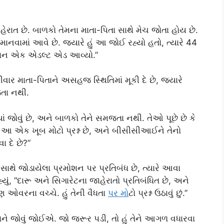
ાત છે. બાળકો તેમના માતા-પિતા સાથે મેચ જોતા હોય છે.
માનવામાં આવે છે. જ્યારે હું આ જોઈ રહ્યો હતો, ત્યારે 44
યાન એક એડલ્ટ એડ આવ્યો.”
ીવાર માતા-પિતાને અસહજ સ્થિતિમાં મૂકી દે છે, જ્યારે
જતા નથી.
યાં જોવું છે, અને બાળકો તેને સમજતા નથી. તેઓ પૂછે છે કે
 આ એક ખૂબ મોટો પ્રશ્ન છે, અને બીસીસીઆઈને તેનો
 દે છે?”
સાથે જોડાયેલા પ્રમોશન પર પ્રતિબંધ છે, ત્યારે આવા
યું, “દારૂ અને સિગારેટના જાહેરાતો પ્રતિબંધિત છે, અને
 ઓવરના વચ્ચે. હું તેની વૈધતા
પર મ
ોટો પ્રશ્ન ઉઠાવું છું.”
 મામલાને જોવું જોઈએ. જો જરૂર પડી, તો હું તેને આગળ વધારવા