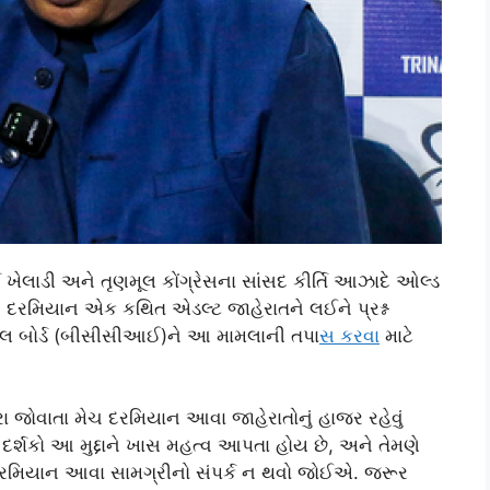
વ ખેલાડી અને તૃણમૂલ કોંગ્રેસના સાંસદ કીર્તિ આઝાદે ઓલ્ડ
ી20 દરમિયાન એક કથિત એડલ્ટ જાહેરાતને લઈને પ્રશ્ન
ંટ્રોલ બોર્ડ (બીસીસીઆઈ)ને આ મામલાની તપા
સ કરવ
ા માટે
ારા જોવાતા મેચ દરમિયાન આવા જાહેરાતોનું હાજર રહેવું
ના દર્શકો આ મુદ્દાને ખાસ મહત્વ આપતા હોય છે, અને તેમણે
 દરમિયાન આવા સામગ્રીનો સંપર્ક ન થવો જોઈએ. જરૂર