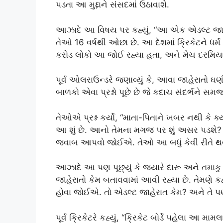
પડતા આ મુદ્દાને સંસદમાં ઉઠાવાશે.
આઝાદે આ વિષય પર કહ્યું, “આ એક એડલ્ટ જાહેર
તેઓ 16 વર્ષથી ઓછા છે. આ દેશમાં ક્રિકેટને ધર્મ 
કરોડ લોકો આ જોઈ રહ્યા હતા, અને મેચ દરમિ
પૂર્વ ઓલરાઉન્ડરે જણાવ્યું કે, આવા જાહેરાતો ઘણ
બાળકો એવા પ્રશ્નો પૂછે છે જે કદાચ સંદર્ભને સમ
તેઓએ પ્રશ્ન કર્યો, “માતા-પિતાને ખબર નથી કે ક્
આ શું છે. આનો તેમના મગજ પર શું અસર પડશે?
જવાબ આપવો જોઈએ. તેઓ આ બધું કેવી રીતે થવા
આઝાદે આ પણ પૂછ્યું કે જ્યારે દારૂ અને તમાકુ 
જાહેરાતો કેમ બતાવવામાં આવી રહ્યા છે. તેમણે કહ્
હોવા જોઈએ. તો એડલ્ટ જાહેરાત કેમ? અને તે પણ
પૂર્વ ક્રિકેટરે કહ્યું, “ક્રિકેટ બોર્ડે પહેલા આ