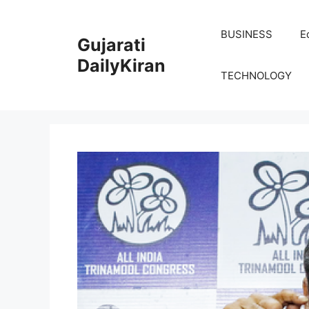
Skip
to
BUSINESS
E
Gujarati
content
DailyKiran
TECHNOLOGY