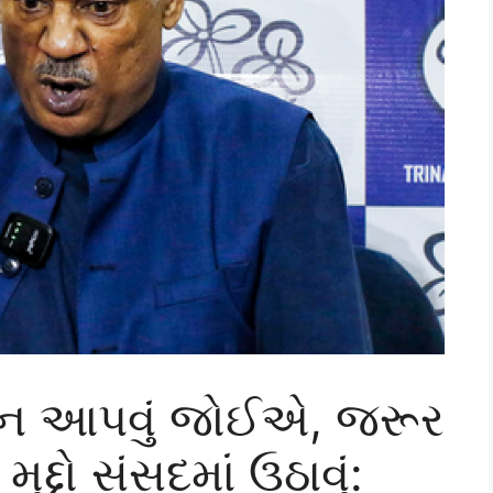
ાન આપવું જોઈએ, જરૂર
દ્દો સંસદમાં ઉઠાવું: