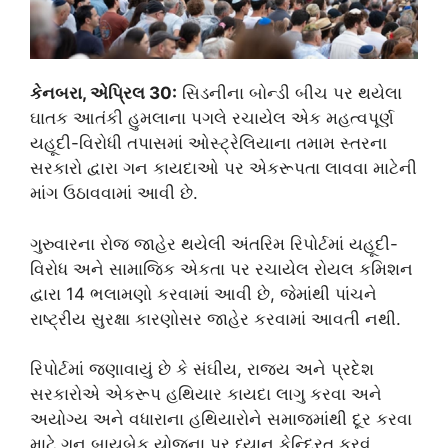
કેનબરા, એપ્રિલ 30:
સિડનીના બોન્ડી બીચ પર થયેલા
ઘાતક આતંકી હુમલાના પગલે રચાયેલ એક મહત્વપૂર્ણ
યહૂદી-વિરોધી તપાસમાં ઓસ્ટ્રેલિયાના તમામ સ્તરના
સરકારો દ્વારા ગન કાયદાઓ પર એકરૂપતા લાવવા માટેની
માંગ ઉઠાવવામાં આવી છે.
ગુરુવારના રોજ જાહેર થયેલી અંતરિમ રિપોર્ટમાં યહૂદી-
વિરોધ અને સામાજિક એકતા પર રચાયેલ રોયલ કમિશન
દ્વારા 14 ભલામણો કરવામાં આવી છે, જેમાંથી પાંચને
રાષ્ટ્રીય સુરક્ષા કારણોસર જાહેર કરવામાં આવતી નથી.
રિપોર્ટમાં જણાવાયું છે કે સંઘીય, રાજ્ય અને પ્રદેશ
સરકારોએ એકરૂપ હથિયાર કાયદા લાગુ કરવા અને
અયોગ્ય અને વધારાના હથિયારોને સમાજમાંથી દૂર કરવા
માટે ગન બાયબેક યોજના પર ધ્યાન કેન્દ્રિત કરવું