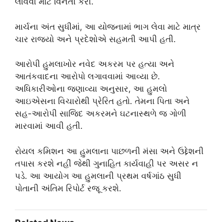
લાવવા માટે વિનંતી કરી.
માર્ચના અંત સુધીમાં, આ યોજનામાં ભાગ લેવા માટે માત્ર
ચાર રાજ્યો અને પ્રદેશોએ સહમતી આપી હતી.
આરોપી હુમલાખોર નવેદ અકરમ પર હત્યા અને
આતંકવાદના આરોપો લગાવવામાં આવ્યા છે.
અધિકારીઓના જણાવ્યા અનુસાર, આ હુમલો
આઇએસના વિચારોથી પ્રેરિત હતો. તેમના પિતા અને
સહ-આરોપી સાજિદ અકરમને ઘટનાસ્થળે જ ગોળી
મારવામાં આવી હતી.
રોયલ કમિશન આ હુમલાના પાછળની મંસા અને ઉદ્દેશની
તપાસ કરશે નહીં જેથી ગુનાહિત કાર્યવાહી પર અસર ન
પડે. આ આયોગ આ હુમલાની પ્રથમ વર્ષગાંઠ સુધી
પોતાની અંતિમ રિપોર્ટ રજૂ કરશે.