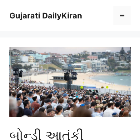
Skip
to
Gujarati DailyKiran
Menu
content
બોન્ડી આતંકી