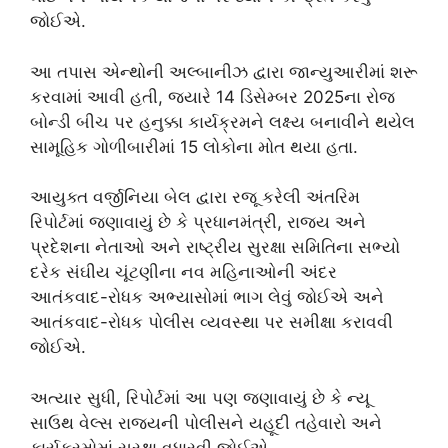
જોઈએ.
આ તપાસ એન્થોની અલ્બાનીઝ દ્વારા જાન્યુઆરીમાં શરૂ
કરવામાં આવી હતી, જ્યારે 14 ડિસેમ્બર 2025ના રોજ
બોન્ડી બીચ પર હનુક્કા કાર્યક્રમને લક્ષ્ય બનાવીને થયેલ
સામૂહિક ગોળીબારીમાં 15 લોકોના મોત થયા હતા.
આયુક્ત વર્જીનિયા બેલ દ્વારા રજૂ કરેલી અંતરિમ
રિપોર્ટમાં જણાવાયું છે કે પ્રધાનમંત્રી, રાજ્ય અને
પ્રદેશના નેતાઓ અને રાષ્ટ્રીય સુરક્ષા સમિતિના સભ્યો
દરેક સંઘીય ચૂંટણીના નવ મહિનાઓની અંદર
આતંકવાદ-રોધક અભ્યાસોમાં ભાગ લેવું જોઈએ અને
આતંકવાદ-રોધક પોલીસ વ્યવસ્થા પર સમીક્ષા કરાવવી
જોઈએ.
અત્યાર સુધી, રિપોર્ટમાં આ પણ જણાવાયું છે કે ન્યૂ
સાઉથ વેલ્સ રાજ્યની પોલીસને યહૂદી તહેવારો અને
કાર્યક્રમોમાં સુરક્ષા વધારવી જોઈએ.