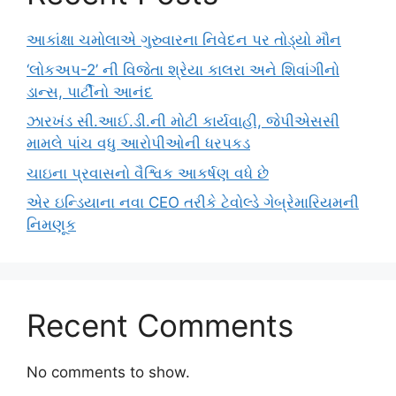
આકાંક્ષા ચમોલાએ ગુરુવારના નિવેદન પર તોડ્યો મૌન
‘લોકઅપ-2’ ની વિજેતા શ્રેયા કાલરા અને શિવાંગીનો
ડાન્સ, પાર્ટીનો આનંદ
ઝારખંડ સી.આઈ.ડી.ની મોટી કાર્યવાહી, જેપીએસસી
મામલે પાંચ વધુ આરોપીઓની ધરપકડ
ચાઇના પ્રવાસનો વૈશ્વિક આકર્ષણ વધે છે
એર ઇન્ડિયાના નવા CEO તરીકે ટેવોલ્ડે ગેબ્રેમારિયમની
નિમણૂક
Recent Comments
No comments to show.