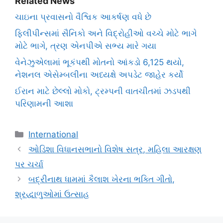
Related News
ચાઇના પ્રવાસનો વૈશ્વિક આકર્ષણ વધે છે
ફિલીપીન્સમાં સૈનિકો અને વિદ્રોહીઓ વચ્ચે મોટે ભાગે
મોટે ભાગે, ત્રણ એનપીએ સભ્ય મારે ગયા
વેનેઝુએલામાં ભૂકંપથી મોતનો આંકડો 6,125 થયો,
નેશનલ એસેમ્બલીના અધ્યક્ષે અપડેટ જાહેર કર્યો
ઈરાન માટે છેલ્લો મોકો, ટ્રમ્પની વાતચીતમાં ઝડપથી
પરિણામની આશા
Categories
International
ઓડિશા વિધાનસભાનો વિશેષ સત્ર, મહિલા આરક્ષણ
પર ચર્ચા
બદ્રીનાથ ધામમાં કૈલાશ ખેરના ભક્તિ ગીતો,
શ્રદ્ધાળુઓમાં ઉત્સાહ