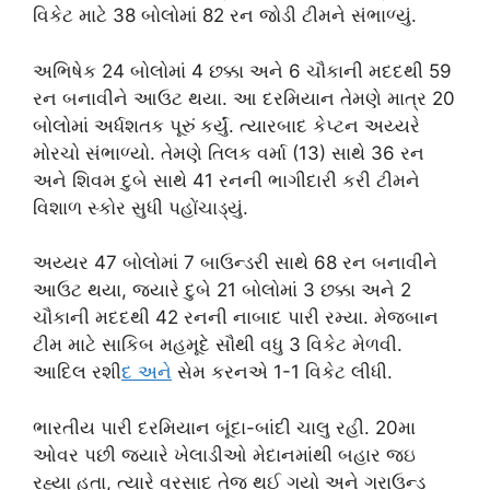
વિકેટ માટે 38 બોલોમાં 82 રન જોડી ટીમને સંભાળ્યું.
અભિષેક 24 બોલોમાં 4 છક્કા અને 6 ચૌકાની મદદથી 59
રન બનાવીને આઉટ થયા. આ દરમિયાન તેમણે માત્ર 20
બોલોમાં અર્ધશતક પૂરું કર્યું. ત્યારબાદ કેપ્ટન અય્યરે
મોરચો સંભાળ્યો. તેમણે તિલક વર્મા (13) સાથે 36 રન
અને શિવમ દુબે સાથે 41 રનની ભાગીદારી કરી ટીમને
વિશાળ સ્કોર સુધી પહોંચાડ્યું.
અય્યર 47 બોલોમાં 7 બાઉન્ડરી સાથે 68 રન બનાવીને
આઉટ થયા, જ્યારે દુબે 21 બોલોમાં 3 છક્કા અને 2
ચૌકાની મદદથી 42 રનની નાબાદ પારી રમ્યા. મેજબાન
ટીમ માટે સાકિબ મહમૂદે સૌથી વધુ 3 વિકેટ મેળવી.
આદિલ રશી
દ અન
ે સેમ કરનએ 1-1 વિકેટ લીધી.
ભારતીય પારી દરમિયાન બૂંદા-બાંદી ચાલુ રહી. 20મા
ઓવર પછી જ્યારે ખેલાડીઓ મેદાનમાંથી બહાર જઇ
રહ્યા હતા, ત્યારે વરસાદ તેજ થઈ ગયો અને ગ્રાઉન્ડ