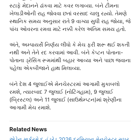
સ્ટાફે મેદાનને ઢાંકવા માટે કવર લગાવ્યા. બંને ટીમના
ખેલાડીઓની રાહ જોવવા છતાં વરસાદ ચાલુ રહ્યો. તેમણે
સ્થાનિક સમય અનુસાર રાતે 9 વાગ્યા સુધી રાહ જોયા, જે
પાંચ ઓવરના રમવા માટે નક્કી કરેલ અંતિમ સમય હતો.
અંતે, અમ્પાયર્સે નિર્ણય લીધો કે મેચ ફરી શરૂ થઈ શકતી
નથી અને તેને રદ કરવામાં આવી. બંને કેપ્ટન પોતાના-
પોતાના ડ્રેસિંગ રૂમમાંથી બહાર આવ્યા અને પાછા જવાના
પહેલા એકબીજાને હાથ મિલાવ્યા.
બંને દેશ 4 જુલાઈએ મેનચેસ્ટરમાં આગામી મુકાબલો
રમશે, ત્યારબાદ 7 જુલાઈ (નોટિંગહામ), 9 જુલાઈ
(બ્રિસ્ટલ) અને 11 જુલાઈ (સાઉથેમ્પ્ટન)માં શ્રેણીના
આગામી મેચ રમાશે.
Related News
એડેન માર્કરમે દ હંડ્રેડ 2026 દરમિયાન મેનચેસ્ટર સુપર