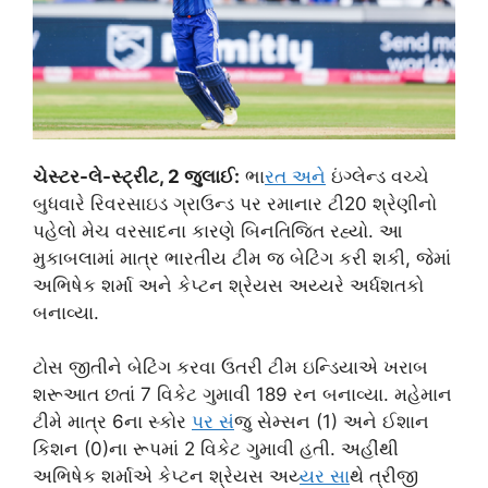
ચેસ્ટર-લે-સ્ટ્રીટ, 2 જુલાઈ:
ભા
રત અન
ે ઇંગ્લેન્ડ વચ્ચે
બુધવારે રિવરસાઇડ ગ્રાઉન્ડ પર રમાનાર ટી20 શ્રેણીનો
પહેલો મેચ વરસાદના કારણે બિનતિજિત રહ્યો. આ
મુકાબલામાં માત્ર ભારતીય ટીમ જ બેટિંગ કરી શકી, જેમાં
અભિષેક શર્મા અને કેપ્ટન શ્રેયસ અય્યરે અર્ધશતકો
બનાવ્યા.
ટોસ જીતીને બેટિંગ કરવા ઉતરી ટીમ ઇન્ડિયાએ ખરાબ
શરૂઆત છતાં 7 વિકેટ ગુમાવી 189 રન બનાવ્યા. મહેમાન
ટીમે માત્ર 6ના સ્કોર
પર સ
ંજુ સેમ્સન (1) અને ઈશાન
કિશન (0)ના રૂપમાં 2 વિકેટ ગુમાવી હતી. અહીંથી
અભિષેક શર્માએ કેપ્ટન શ્રેયસ અય્
યર સ
ાથે ત્રીજી