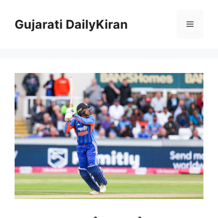
Skip
to
Gujarati DailyKiran
Menu
content