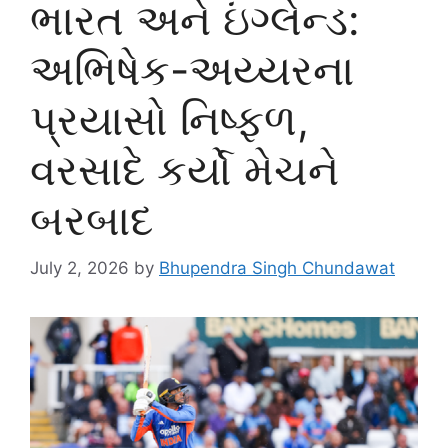
ભારત અને ઇંગ્લેન્ડ:
અભિષેક-અય્યરના
પ્રયાસો નિષ્ફળ,
વરસાદે કર્યો મેચને
બરબાદ
July 2, 2026
by
Bhupendra Singh Chundawat