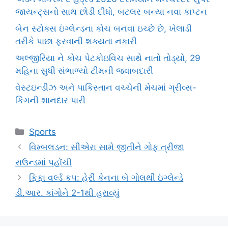
જાયન્ટ્સનો સાથ છોડી દીધો, બટલર બન્યા નવા કાપ્ટન
બેન સ્ટોક્સ ઇંગ્લેન્ડના કોચ બનવા ઇચ્છે છે, ખેલાડી
તરીકે પાછા ફરવાની શક્યતા નકારી
અલ્જીરિયા ને કોચ પેટકોઇવિચ સાથે નાતો તોડ્યો, 29
મહિના સુધી સંભાળ્યો ટીમની જવાબદારી
વેસ્ટઇન્ડીઝ અને પાકિસ્તાન વચ્ચેની મેચમાં ગ્રીવ્સ-
કિંગની શાનદાર પારી
Categories
Sports
વિમ્બલડન: સીએરા સામે જીતીને ગોફ ત્રીજા
રાઉન્ડમાં પહોંચી
ફિફા વર્લ્ડ કપ: હેરી કેનના બે ગોલથી ઇંગ્લેન્ડે
ડી.આર. કાંગોને 2-1થી હરાવ્યું