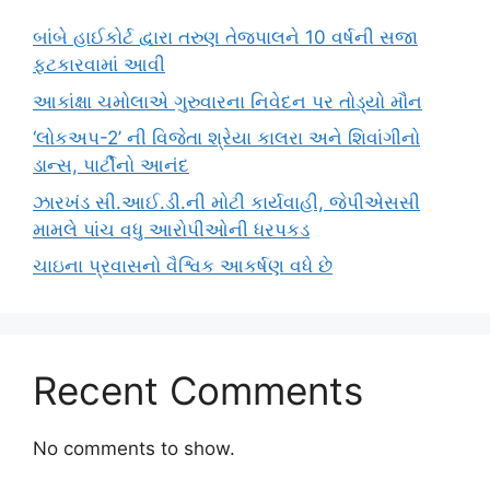
બાંબે હાઈકોર્ટ દ્વારા તરુણ તેજપાલને 10 વર્ષની સજા
ફટકારવામાં આવી
આકાંક્ષા ચમોલાએ ગુરુવારના નિવેદન પર તોડ્યો મૌન
‘લોકઅપ-2’ ની વિજેતા શ્રેયા કાલરા અને શિવાંગીનો
ડાન્સ, પાર્ટીનો આનંદ
ઝારખંડ સી.આઈ.ડી.ની મોટી કાર્યવાહી, જેપીએસસી
મામલે પાંચ વધુ આરોપીઓની ધરપકડ
ચાઇના પ્રવાસનો વૈશ્વિક આકર્ષણ વધે છે
Recent Comments
No comments to show.