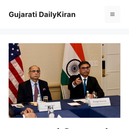
Skip
to
Gujarati DailyKiran
Menu
content