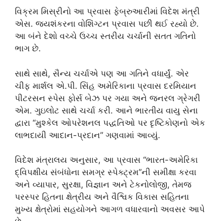
વિક્રમ મિસ્રીનો આ પ્રવાસ ફેબ્રુઆરીમાં વિદેશ મંત્રી
એસ. જયશંકરના વોશિંગ્ટન પ્રવાસ પછી થઈ રહ્યો છે.
આ બંને દેશો વચ્ચે ઉચ્ચ સ્તરીય ચર્ચાની સતત ગતિનો
ભાગ છે.
સાથે સાથે, સૈન્ય ચર્ચાએ પણ આ ગતિને વધાર્યું. એર
ચીફ માર્શલ એ.પી. સિંહ અમેરિકાના પ્રવાસ દરમિયાન
પીટરસન સ્પેસ ફોર્સ બેઝ પર ગયા અને જનરલ ગ્રેગરી
એમ. ગુઇલોટ સાથે ચર્ચા કરી. આને ભારતીય વાયુ સેના
દ્વારા “મુશ્કેલ ઓપરેશનલ પદ્ધતિઓ પર દૃષ્ટિકોણનો એક
લાભદાયી આદાન-પ્રદાન” ગણવામાં આવ્યું.
વિદેશ મંત્રાલય અનુસાર, આ પ્રવાસ “ભારત-અમેરિકા
દ્વિપક્ષીય સંબંધોના સમગ્ર સ્પેક્ટ્રમ”ની સમીક્ષા કરવા
અને વ્યાપાર, સુરક્ષા, વિજ્ઞાન અને ટેકનોલોજી, તેમજ
પરસ્પર હિતના ક્ષેત્રીય અને વૈશ્વિક વિકાસ સહિતના
મુખ્ય ક્ષેત્રોમાં સહયોગને આગળ વધારવાનો અવસર આપે