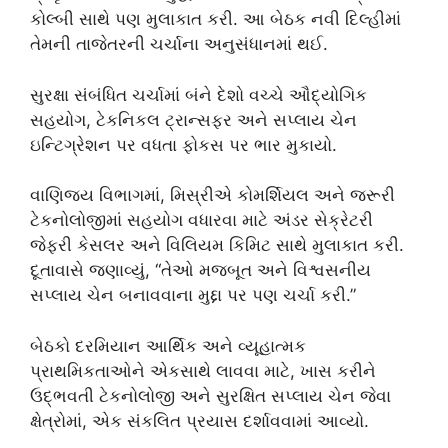
કોલ્બી સાથે પણ મુલાકાત કરી. આ બેઠક નવી દિલ્હીમાં
તેમની તાજેતરની ચર્ચાના અનુસંધાનમાં થઈ.
સુરક્ષા સંબંધિત ચર્ચામાં બંને દેશો વચ્ચે ઔદ્યોગિક
સહયોગ, ટેકનિકલ ટ્રાન્સફર અને સપ્લાય ચેન
ઇન્ટિગ્રેશન પર વધતા ફોકસ પર ભાર મુકાયો.
વાણિજ્ય વિભાગમાં, મિસ્રીએ કોમર્શિયલ અને જરૂરી
ટેકનોલોજીમાં સહયોગ વધારવા માટે અંડર સેક્રેટરી
જેફરી કેસલર અને વિલિયમ કિમિટ સાથે મુલાકાત કરી.
દૂતાવાસે જણાવ્યું, “તેઓ મજબૂત અને વિશ્વસનીય
સપ્લાય ચેન બનાવવાના મુદ્દા પર પણ ચર્ચા કરી.”
બેઠકો દરમિયાન આર્થિક અને વ્યૂહાત્મક
પ્રાથમિકતાઓને એકસાથે લાવવા માટે, ખાસ કરીને
ઉદ્ભવતી ટેકનોલોજી અને સુરક્ષિત સપ્લાય ચેન જેવા
ક્ષેત્રોમાં, એક સંકલિત પ્રયાસ દર્શાવવામાં આવ્યો.