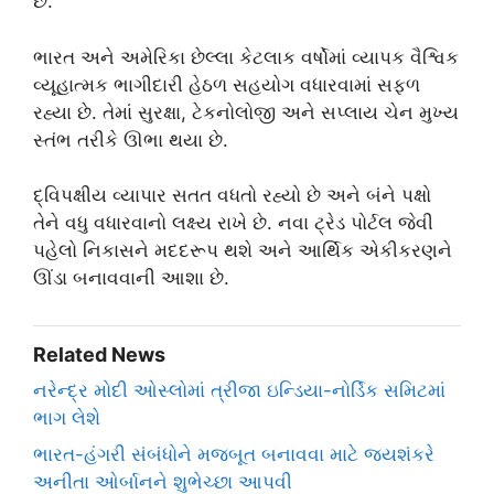
છે.
ભારત અને અમેરિકા છેલ્લા કેટલાક વર્ષોમાં વ્યાપક વૈશ્વિક
વ્યૂહાત્મક ભાગીદારી હેઠળ સહયોગ વધારવામાં સફળ
રહ્યા છે. તેમાં સુરક્ષા, ટેકનોલોજી અને સપ્લાય ચેન મુખ્ય
સ્તંભ તરીકે ઊભા થયા છે.
દ્વિપક્ષીય વ્યાપાર સતત વધતો રહ્યો છે અને બંને પક્ષો
તેને વધુ વધારવાનો લક્ષ્ય રાખે છે. નવા ટ્રેડ પોર્ટલ જેવી
પહેલો નિકાસને મદદરૂપ થશે અને આર્થિક એકીકરણને
ઊંડા બનાવવાની આશા છે.
Related News
નરેન્દ્ર મોદી ઓસ્લોમાં ત્રીજા ઇન્ડિયા-નોર્ડિક સમિટમાં
ભાગ લેશે
ભારત-હંગરી સંબંધોને મજબૂત બનાવવા માટે જયશંકરે
અનીતા ઓર્બાનને શુભેચ્છા આપવી