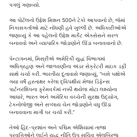
પગલું ગણાવ્યો.
આ પોર્ટલનો ઉદ્દેશ મિશન 500ને ટેકો આપવાનો છે, જેમાં
નિકાસકર્તાઓ માટે નોંધણી હવે ખુલ્લી છે. અધિકારીઓએ
જણાવ્યું કે આ પહેલનો ઉદ્દેશ માર્કેટ એક્સેસને સરળ
બનાવવો અને વ્યાપારિક જોડાણોને ઊંડા બનાવવાનો છે.
પેન્ટાગનમાં, મિસ્રીએ અમેરિકી યુદ્ધ વિભાગમાં
અધિગ્રહણ અને જાળવણીના અંડર સેક્રેટરી માઇક ડફી
સાથે ચર્ચા કરી. ભારતીય દૂતાવાસે જણાવ્યું, “બન્ને પક્ષોએ
ગયા વર્ષે હસ્તાક્ષર કરેલા દ્વિપક્ષીય મેજર ડિફેન્સ
પાર્ટનરશિપના ફ્રેમવર્કમાં નક્કી થયેલા મોટા લક્ષ્યોના
આધારે, ભારત અને અમેરિકા વચ્ચેની સુરક્ષા ઉદ્યોગ,
ટેકનોલોજી અને સપ્લાય ચેન જોડાણોને વધુ ઊંડા
બનાવવાના માર્ગો પર ચર્ચા કરી.”
તેઓ હિંદ-પ્રશાંત અને પશ્ચિમ એશિયામાં તાજા
પ્રવૃત્તિઓને લઈને યુદ્ધ નીતિ ઉપ સચિવ એલબ્રિજ