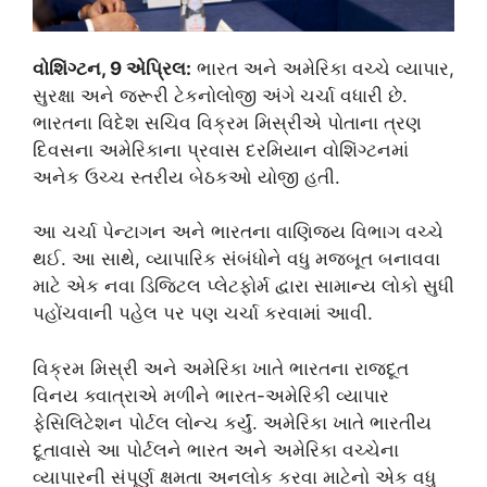
વોશિંગ્ટન, 9 એપ્રિલ:
ભારત અને અમેરિકા વચ્ચે વ્યાપાર,
સુરક્ષા અને જરૂરી ટેકનોલોજી અંગે ચર્ચા વધારી છે.
ભારતના વિદેશ સચિવ વિક્રમ મિસ્રીએ પોતાના ત્રણ
દિવસના અમેરિકાના પ્રવાસ દરમિયાન વોશિંગ્ટનમાં
અનેક ઉચ્ચ સ્તરીય બેઠકઓ યોજી હતી.
આ ચર્ચા પેન્ટાગન અને ભારતના વાણિજ્ય વિભાગ વચ્ચે
થઈ. આ સાથે, વ્યાપારિક સંબંધોને વધુ મજબૂત બનાવવા
માટે એક નવા ડિજિટલ પ્લેટફોર્મ દ્વારા સામાન્ય લોકો સુધી
પહોંચવાની પહેલ પર પણ ચર્ચા કરવામાં આવી.
વિક્રમ મિસ્રી અને અમેરિકા ખાતે ભારતના રાજદૂત
વિનય ક્વાત્રાએ મળીને ભારત-અમેરિકી વ્યાપાર
ફેસિલિટેશન પોર્ટલ લોન્ચ કર્યું. અમેરિકા ખાતે ભારતીય
દૂતાવાસે આ પોર્ટલને ભારત અને અમેરિકા વચ્ચેના
વ્યાપારની સંપૂર્ણ ક્ષમતા અનલોક કરવા માટેનો એક વધુ