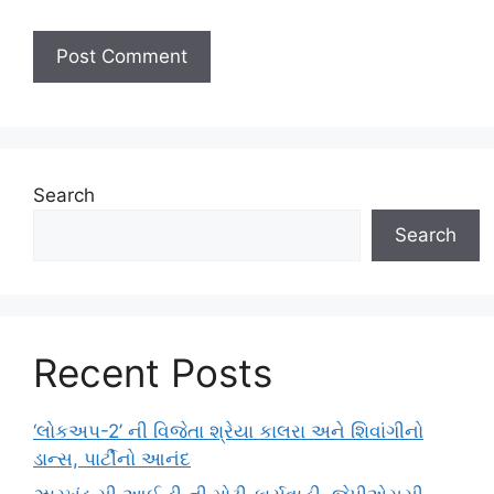
Search
Search
Recent Posts
‘લોકઅપ-2’ ની વિજેતા શ્રેયા કાલરા અને શિવાંગીનો
ડાન્સ, પાર્ટીનો આનંદ