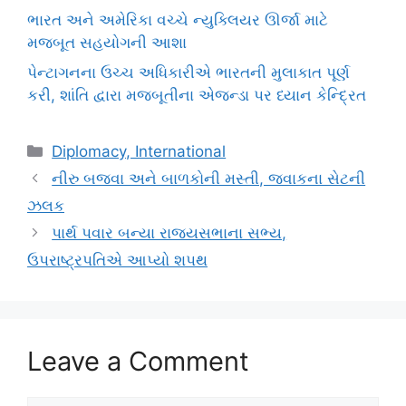
ભારત અને અમેરિકા વચ્ચે ન્યુક્લિયર ઊર્જા માટે
મજબૂત સહયોગની આશા
પેન્ટાગનના ઉચ્ચ અધિકારીએ ભારતની મુલાકાત પૂર્ણ
કરી, શાંતિ દ્વારા મજબૂતીના એજન્ડા પર ધ્યાન કેન્દ્રિત
Categories
Diplomacy, International
નીરુ બજવા અને બાળકોની મસ્તી, જવાકના સેટની
ઝલક
પાર્થ પવાર બન્યા રાજ્યસભાના સભ્ય,
ઉપરાષ્ટ્રપતિએ આપ્યો શપથ
Leave a Comment