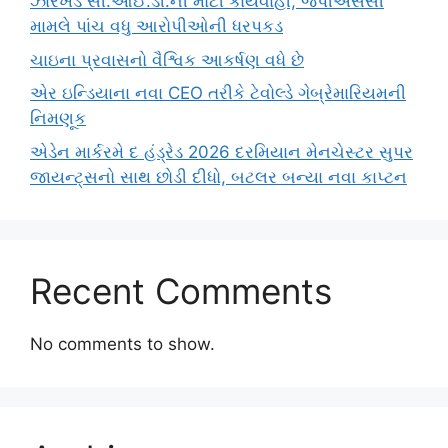
ઝારખંડ સી.આઈ.ડી.ની મોટી કાર્યવાહી, જેપીએસસી
મામલે પાંચ વધુ આરોપીઓની ધરપકડ
ચાઇના પ્રવાસનો વૈશ્વિક આકર્ષણ વધે છે
એર ઇન્ડિયાના નવા CEO તરીકે ટેવોલ્ડે ગેબ્રેમારિયમની
નિમણૂક
એડેન માર્કરમે દ હંડ્રેડ 2026 દરમિયાન મેનચેસ્ટર સુપર
જાયન્ટ્સનો સાથ છોડી દીધો, બટલર બન્યા નવા કાપ્ટન
Recent Comments
No comments to show.