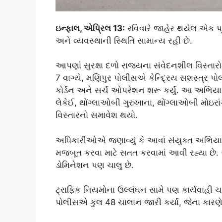
ઇન્ફાલ, એપ્રિલ 13:
રવિવારે જાહેર થયેલ એક પ્
અને વ્યવસ્થાની સ્થિતિ સામાન્ય રહી છે.
આપણાં સુરક્ષા દળો રાજ્યના સંવેદનશીલ વિસ્તાર
7 વાગ્યે, મણિપુર પોલીસએ કેન્દ્રિય સશસ્ત્ર પોલી
કોર્ડન અને સર્ચ ઓપરેશન શરૂ કર્યું. આ અભિયાન 
લેકેઈ, થોંગ્લાઓબી ગુરુખાના, થોંગ્લાઓબી મોઇર
વિસ્તારનો સમાવેશ થયો.
અધિકારીઓએ જણાવ્યું કે આવાં સંયુક્ત અભિયાન ર
મજબૂત કરવા માટે સતત કરવામાં આવી રહ્યા છે
ડોમિનેશન પણ ચાલુ છે.
ટ્રાફિક નિયમોના ઉલ્લંઘન સામે પણ કાર્યવાહી ચ
પોલીસએ કુલ 48 ચાલાન જારી કર્યા, જેના કારણે