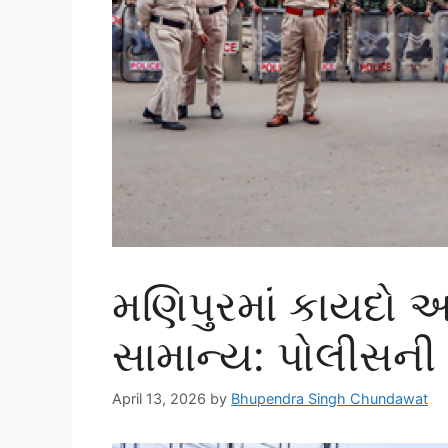
મણિપુરમાં કાયદો અન
સામાન્ય: પોલીસની
April 13, 2026
by
Bhupendra Singh Chundawat