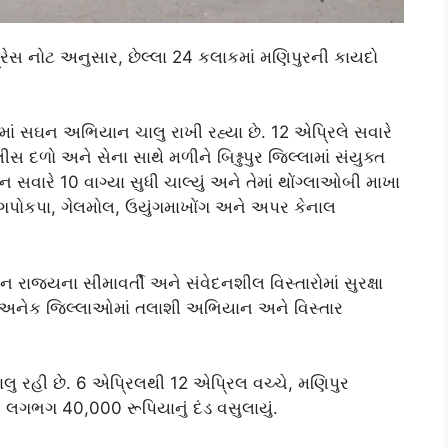
રેસ નોટ અનુસાર, છેલ્લા 24 કલાકમાં મણિપુરની કાયદો
ોમાં સઘન અભિયાન ચાલુ રાખી રહ્યા છે. 12 એપ્રિલે સવારે
સ દળો અને સેના સાથે મળીને બિશ્નુપુર જિલ્લામાં સંયુક્ત
સવારે 10 વાગ્યા સુધી ચાલ્યું અને તેમાં થોંગ્લાઓબી માખા
ાંગપોકપા, ગેલમોલ, ઉયુંગમાખોંગ અને અપર કેનાલ
ાજ્યના સીમાવર્તી અને સંવેદનશીલ વિસ્તારોમાં સુરક્ષા
. અનેક જિલ્લાઓમાં તલાશી અભિયાન અને વિસ્તાર
ાલુ રહી છે. 6 એપ્રિલથી 12 એપ્રિલ વચ્ચે, મણિપુર
 લગભગ 40,000 રૂપિયાનું દંડ વસુલાયું.