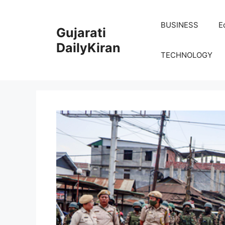
Skip
to
BUSINESS
E
Gujarati
content
DailyKiran
TECHNOLOGY