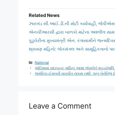
Related News
ઝારખંડ સી.આઈ.ડી.ની મોટી કાર્યવાહી, જેપીએ
એનચીઆરસી દ્વારા બાળકો માટેના અશ્લીલ સામગ્ર
પુડુચેરીના મુખ્યમંત્રી એન. રંગાસામીને જન્મ
શ્રાવણ મહિનો: લોકમંગલ અને સામૂહિકતાનો પાવ
Categories
National
ઓડિશામાં સદાબહાર ગાયિકા આશા ભોસલેને શ્રદ્ધાંજલિ
અમેરિકા-ઈરાનની વાતચીત નાકામ નથી, પરંતુ બેનેતિજું છ
Leave a Comment