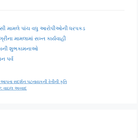
સસી મામલે પાંચ વધુ આરોપીઓની ધરપકડ
ીના મામલામાં સખ્ત કાર્યવાહી
દિવસની શુભકામનાઓ
ન પર્વ
 આપતા સદર્શન પટનાયકની રેતીની કૃતિ
ે: વાઇલ અવ્વાદ