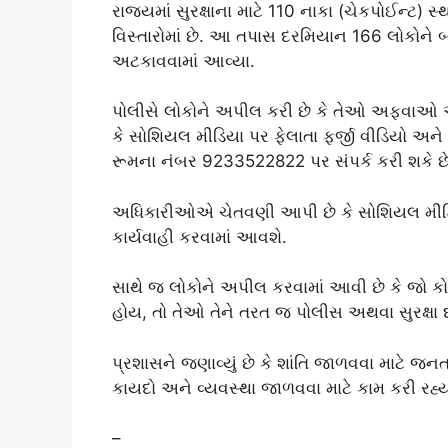
રાજ્યમાં સુરક્ષાના માટે 110 નાકા (ચેકપોઈન્ટ) સ
વિસ્તારોમાં છે. આ તપાસ દરમિયાન 166 લોકોને
અટકાવવામાં આવ્યા.
પોલીસે લોકોને અપીલ કરી છે કે તેઓ અફવાઓ અન
કે સોશિયલ મીડિયા પર ફેલાતા ફર્જી વીડિયો અને 
રૂમના નંબર 9233522822 પર સંપર્ક કરી શકે છે
અધિકારીઓએ ચેતવણી આપી છે કે સોશિયલ મીડિયા
કાર્યવાહી કરવામાં આવશે.
સાથે જ લોકોને અપીલ કરવામાં આવી છે કે જો કો
હોય, તો તેઓ તેને તરત જ પોલીસ અથવા સુરક્ષા દળ
પ્રશાસને જણાવ્યું છે કે શાંતિ જાળવવા માટે જ
કાયદો અને વ્યવસ્થા જાળવવા માટે કામ કરી રહ્ય
–