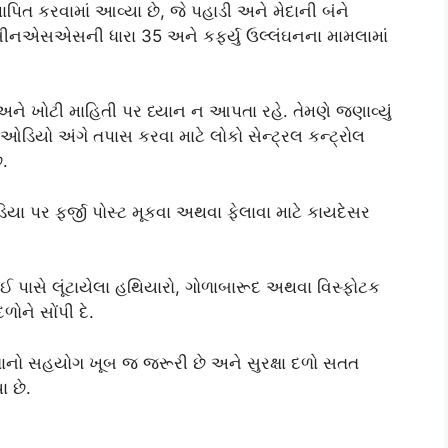
્થાપિત કરવામાં આવ્યા છે, જે પહાડી અને મેદાની બંને
 બીનએસએસની ધારા 35 અને કર્ફ્યુ ઉલ્લંઘનના મામલામાં
ે ખોટી માહિતી પર ધ્યાન ન આપતા રહે. તેમણે જણાવ્યું
ઓડિયો અંગે તપાસ કરવા માટે લોકો સેન્ટ્રલ કન્ટ્રોલ
.
 પર ફર્જી પોસ્ટ મૂકવા અથવા ફેલાવા માટે કાયદેસર
ઈ પાસે લૂંટાયેલા હથિયારો, ગોળાબારૂદ અથવા વિસ્ફોટક
ોને સોંપી દે.
નતાનો સહયોગ ખૂબ જ જરૂરી છે અને સુરક્ષા દળો સતત
ા છે.