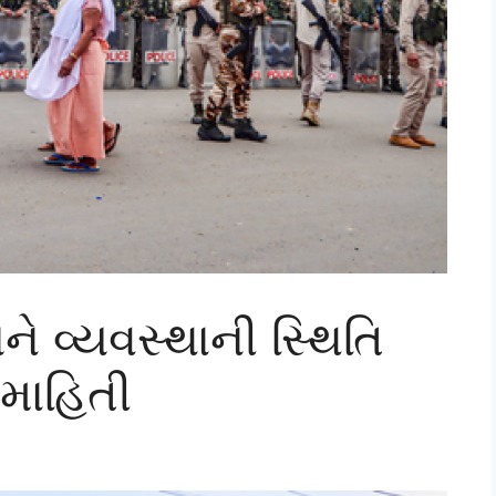
ે વ્યવસ્થાની સ્થિતિ
 માહિતી