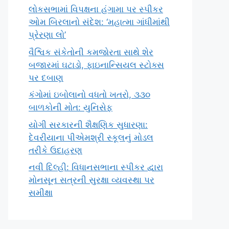
લોકસભામાં વિપક્ષના હંગામા પર સ્પીકર
ઓમ બિરલાનો સંદેશ: ‘મહાત્મા ગાંધીમાંથી
પ્રેરણા લો’
વૈશ્વિક સંકેતોની કમજોરતા સાથે શેર
બજારમાં ઘટાડો, ફાઇનાન્સિયલ સ્ટોક્સ
પર દબાણ
કંગોમાં ઇબોલાનો વધતો ખતરો, ૩૩૦
બાળકોની મોત: યુનિસેફ
યોગી સરકારની શૈક્ષણિક સુધારણા:
દેવરીયાના પીએમશ્રી સ્કૂલનું મોડલ
તરીકે ઉદાહરણ
નવી દિલ્હી: વિધાનસભાના સ્પીકર દ્વારા
મોનસૂન સત્રની સુરક્ષા વ્યવસ્થા પર
સમીક્ષા