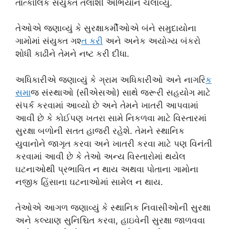
તાત્કાલિક સંયુક્ત તલાશી અભિયાન ચલાવ્યું.
તેઓએ જણાવ્યું કે સુરક્ષાકર્મીઓએ બંને સમુદાયોના
ગામોમાં સંયુક્ત ગશ્
ત કર
ી અને અનેક અયોગ્ય બંકરો
શોધી કાઢીને તેમને નષ્ટ કરી દીધા.
અધિકારીએ જણાવ્યું કે ગ્રામ અધિકારીઓ અને નાગરિ
ક
સમ
ાજ સંસ્થાઓ (સીએસઓ) સાથે જરૂરી સહયોગ માટે
સંપર્ક કરવામાં આવ્યો છે અને તેમને ખાતરી આપવામાં
આવી છે કે કોઈપણ ખતરા સામે નિકળવા માટે વિસ્તારમાં
સુરક્ષા બળોની સતત હાજરી રહેશે. તેમને સ્થાનિક
યુવાનોને જાગૃત કરવા અને ખાતરી કરવા માટે પણ વિનંતી
કરવામાં આવી છે કે તેઓ અન્ય વિસ્તારોમાં થયેલ
ઘટનાઓથી પ્રભાવિત ન થાય અથવા પોતાના ગામોના
નજીક હિંસાના ઘટનાઓમાં સામેલ ન થાય.
તેઓએ આગળ જણાવ્યું કે સ્થાનિક નિવાસીઓની સુરક્ષા
અને કલ્યાણ સુનિશ્ચિત કરવા, હાઇવેની સુરક્ષા જાળવવા