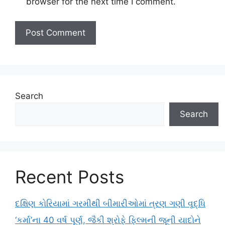
browser for the next time I comment.
Search
Search
Recent Posts
દક્ષિણ કોરિયામાં ગરમીથી બીમારીઓમાં ત્રણ ગણી વૃદ્ધિ
‘કર્મા’ના 40 વર્ષ પૂર્ણ, જૈકી શ્રોફે ફિલ્મની જૂની યાદોને