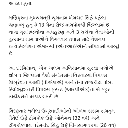
આવ્યા હતા.
મણિપુરના મુખ્યમંત્રી યુમનામ ખેમચંદ સિંહે પહેલા
જણાવ્યું હતું કે 13 મેના રોજ કાંગપોકપી જિલ્લામાં 6
નાગા ગ્રામજનોના અપહરણ અને 3 ચર્ચના નેતાઓની
હત્યાના મામલાઓને વિગતવાર તપાસ માટે નેશનલ
ઇન્વેસ્ટિગેશન એજન્સી (એનઆઈએ)ને સોંપવામાં આવ્યું
છે.
આ દરમિયાન, એક અલગ અભિયાનમાં સુરક્ષા બળોએ
થૌબલ જિલ્લામાં વૈથૌ સંગોમસાંગ વિસ્તારમાં પિપલ્સ
લિબ્રેશન આર્મી (પીએલએ) અને તેના રાજકીય પાંખ,
રિવોલ્યુશનરી પિપલ્સ ફ્રન્ટ (આરપીએફ)ના બે કટ્ટર
કાર્યકરોને ધરપકડ કરી છે.
ગિરફતાર થયેલા ઉગ્રવાદીઓની ઓળખ સંસમ સંમતુમ
મૈતેઈ ઉર્ફે ટોમપોક ઉર્ફે ઓનેમન (32 વર્ષ) અને
યેંગકોકપામ પ્રેમચંદ સિંહ ઉર્ફે ચિંગસાંગલકપા (26 વર્ષ)