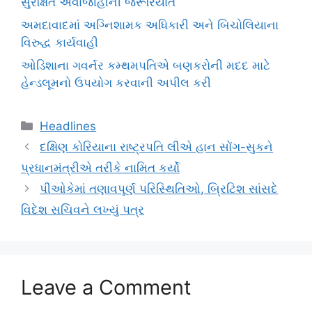
સુરક્ષિત અવાજાહીની જરૂરિયાત
અમદાવાદમાં અગ્નિશામક અધિકારી અને બિચોલિયાના
વિરુદ્ધ કાર્યવાહી
ઓડિશાના ગવર્નર કમ્થમપતિએ બણકરોની મદદ માટે
હેન્ડલૂમનો ઉપયોગ કરવાની અપીલ કરી
Categories
Headlines
દક્ષિણ કોરિયાના રાષ્ટ્રપતિ લીએ હાન સોંગ-સુકને
પ્રધાનમંત્રીએ તરીકે નામિત કર્યો
પીઓકેમાં તણાવપૂર્ણ પરિસ્થિતિઓ, બ્રિટિશ સાંસદે
વિદેશ સચિવને લખ્યું પત્ર
Leave a Comment