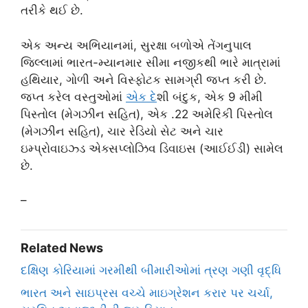
તરીકે થઈ છે.
એક અન્ય અભિયાનમાં, સુરક્ષા બળોએ તેંગનુપાલ
જિલ્લામાં ભારત-મ્યાનમાર સીમા નજીકથી ભારે માત્રામાં
હથિયાર, ગોળી અને વિસ્ફોટક સામગ્રી જપ્ત કરી છે.
જપ્ત કરેલ વસ્તુઓમાં
એક દ
ેશી બંદુક, એક 9 મીમી
પિસ્તોલ (મેગઝીન સહિત), એક .22 અમેરિકી પિસ્તોલ
(મેગઝીન સહિત), ચાર રેડિયો સેટ અને ચાર
ઇમ્પ્રોવાઇઝ્ડ એક્સપ્લોઝિવ ડિવાઇસ (આઈઈડી) સામેલ
છે.
–
Related News
દક્ષિણ કોરિયામાં ગરમીથી બીમારીઓમાં ત્રણ ગણી વૃદ્ધિ
ભારત અને સાઇપ્રસ વચ્ચે માઇગ્રેશન કરાર પર ચર્ચા,