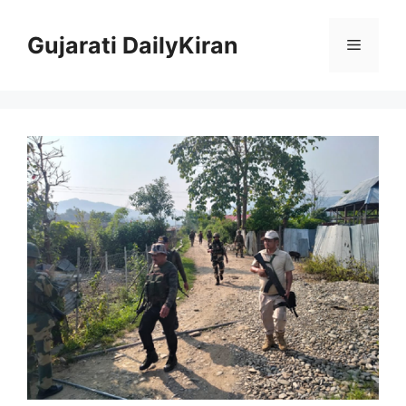
Skip
to
Gujarati DailyKiran
Menu
content