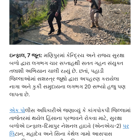
ઇન્ફાલ, 7 જૂન:
મણિપુરમાં કેન્દ્રિય અને રાજ્ય સુરક્ષા
બળો દ્વારા લગભગ ચાર સપ્તાહથી સતત ગહન સંયુક્ત
તલાશી અભિયાન ચાલી રહ્યું છે. છતાં, પહાડી
જિલ્લાઓમાં સશસ્ત્ર જૂથો દ્વારા અપહરણ કરાયેલા
નાગા અને કુકી સમુદાયના લગભગ 20 સભ્યો હજુ પણ
લાપતા છે.
એક પ
ોલીસ અધિકારીએ જણાવ્યું કે કાંગપોકપી જિલ્લામાં
તાજેતરમાં થયેલ હિંસાના પ્રભાવને રોકવા માટે, સુરક્ષા
બળોએ ઇન્ફાલ-દિમાપુર નેશનલ હાઇવે (એનએચ-2)
પર
લ
િટાન, મહાદેવ અને સિના કેથેલ ગામો આસપાસ