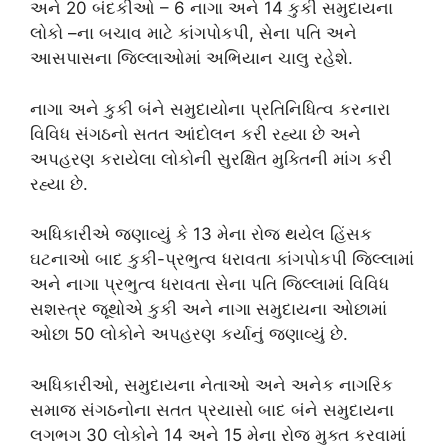
અને 20 બંદકીઓ – 6 નાગા અને 14 કુકી સમુદાયના
લોકો –ના બચાવ માટે કાંગપોકપી, સેના પતિ અને
આસપાસના જિલ્લાઓમાં અભિયાન ચાલુ રહેશે.
નાગા અને કુકી બંને સમુદાયોના પ્રતિનિધિત્વ કરનારા
વિવિધ સંગઠનો સતત આંદોલન કરી રહ્યા છે અને
અપહરણ કરાયેલા લોકોની સુરક્ષિત મુક્તિની માંગ કરી
રહ્યા છે.
અધિકારીએ જણાવ્યું કે 13 મેના રોજ થયેલ હિંસક
ઘટનાઓ બાદ કુકી-પ્રભુત્વ ધરાવતા કાંગપોકપી જિલ્લામાં
અને નાગા પ્રભુત્વ ધરાવતા સેના પતિ જિલ્લામાં વિવિધ
સશસ્ત્ર જૂથોએ કુકી અને નાગા સમુદાયના ઓછામાં
ઓછા 50 લોકોને અપહરણ કર્યાનું જણાવ્યું છે.
અધિકારીઓ, સમુદાયના નેતાઓ અને અનેક નાગરિક
સમાજ સંગઠનોના સતત પ્રયાસો બાદ બંને સમુદાયના
લગભગ 30 લોકોને 14 અને 15 મેના રોજ મુક્ત કરવામાં