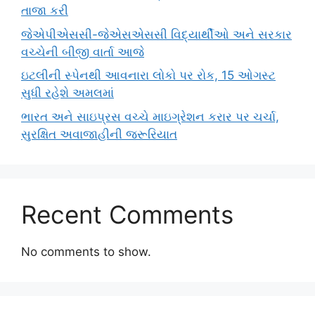
તાજા કરી
જેએપીએસસી-જેએસએસસી વિદ્યાર્થીઓ અને સરકાર
વચ્ચેની બીજી વાર્તા આજે
ઇટલીની સ્પેનથી આવનારા લોકો પર રોક, 15 ઓગસ્ટ
સુધી રહેશે અમલમાં
ભારત અને સાઇપ્રસ વચ્ચે માઇગ્રેશન કરાર પર ચર્ચા,
સુરક્ષિત અવાજાહીની જરૂરિયાત
Recent Comments
No comments to show.