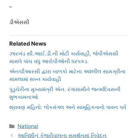
–
ડીએસસી
Related News
ઝારખંડ સી.આઈ.ડી.ની મોટી કાર્યવાહી, જેપીએસસી
મામલે પાંચ વધુ આરોપીઓની ધરપકડ
એનચીઆરસી દ્વારા બાળકો માટેના અશ્લીલ સામગ્રીના
મામલામાં સખ્ત કાર્યવાહી
પુડુચેરીના મુખ્યમંત્રી એન. રંગાસામીને જન્મદિવસની
શુભકામનાઓ
શ્રાવણ મહિનો: લોકમંગલ અને સામૂહિકતાનો પાવન પર્વ
Categories
National
આતિશીનું કેજરીવાલના સમર્થનમાં નિવેદન