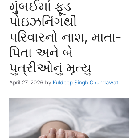
મુંબઈમાં ફૂડ
પોઇઝનિંગથી
પરિવારનો નાશ, માતા-
પિતા અને બે
પુત્રીઓનું મૃત્યુ
April 27, 2026
by
Kuldeep Singh Chundawat