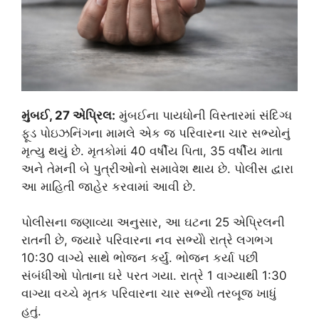
મુંબઈ, 27 એપ્રિલ:
મુંબઈના પાયધોની વિસ્તારમાં સંદિગ્ધ
ફૂડ પોઇઝનિંગના મામલે એક જ પરિવારના ચાર સભ્યોનું
મૃત્યુ થયું છે. મૃતકોમાં 40 વર્ષીય પિતા, 35 વર્ષીય માતા
અને તેમની બે પુત્રીઓનો સમાવેશ થાય છે. પોલીસ દ્વારા
આ માહિતી જાહેર કરવામાં આવી છે.
પોલીસના જણાવ્યા અનુસાર, આ ઘટના 25 એપ્રિલની
રાતની છે, જ્યારે પરિવારના નવ સભ્યોે રાત્રે લગભગ
10:30 વાગ્યે સાથે ભોજન કર્યું. ભોજન કર્યા પછી
સંબંધીઓ પોતાના ઘરે પરત ગયા. રાત્રે 1 વાગ્યાથી 1:30
વાગ્યા વચ્ચે મૃતક પરિવારના ચાર સભ્યોે તરબૂજ ખાધું
હતું.