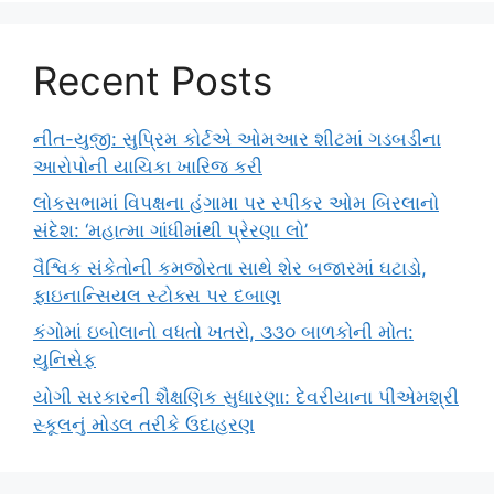
Recent Posts
નીત-યુજી: સુપ્રિમ કોર્ટએ ઓમઆર શીટમાં ગડબડીના
આરોપોની યાચિકા ખારિજ કરી
લોકસભામાં વિપક્ષના હંગામા પર સ્પીકર ઓમ બિરલાનો
સંદેશ: ‘મહાત્મા ગાંધીમાંથી પ્રેરણા લો’
વૈશ્વિક સંકેતોની કમજોરતા સાથે શેર બજારમાં ઘટાડો,
ફાઇનાન્સિયલ સ્ટોક્સ પર દબાણ
કંગોમાં ઇબોલાનો વધતો ખતરો, ૩૩૦ બાળકોની મોત:
યુનિસેફ
યોગી સરકારની શૈક્ષણિક સુધારણા: દેવરીયાના પીએમશ્રી
સ્કૂલનું મોડલ તરીકે ઉદાહરણ