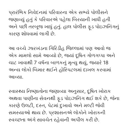
પ્રારંભિક નિવેદનમાં પરિવારના એક સભ્યે પોલીસને
જણાવ્યું હતું કે પરિવારએ પહેલા બિરયાની ખાધી હતી
અને પછી તરબૂજ ખાધું હતું. હાલ પોલીસ ફૂડ પોઇઝનિંગનું
કારણ શોધવામાં લાગી છે.
આ વચ્ચે ઝારખંડના ગિરિડીહ જિલ્લામાં પણ આવો જ
એક મામલો સામે આવ્યો છે, જ્યાં દૂષિત ગોળગપ્પા અને
ચાટ ખાવાથી 7 વર્ષના બાળકનું મૃત્યુ થયું, જ્યારે 18
અન્ય લોકો બિમાર થઈને હોસ્પિટલમાં દાખલ કરવામાં
આવ્યા.
સ્વાસ્થ્ય નિષ્ણાતોના જણાવ્યા અનુસાર, દૂષિત ખોરાક
અથવા પાણીના સેવનથી ફૂડ પોઇઝનિંગ થઈ શકે છે, જેના
કારણે ઉલટી, દસ્ત, પેટમાં દુખાવો અને મલ્ટી જેવી
સમસ્યાઓ થાય છે. પ્રશાસનએ લોકોને ખોરાકની
સ્વચ્છતા અંગે સાવચેત રહેવાની અપીલ કરી છે.