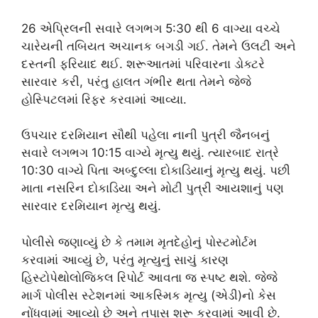
26 એપ્રિલની સવારે લગભગ 5:30 થી 6 વાગ્યા વચ્ચે
ચારેયની તબિયત અચાનક બગડી ગઈ. તેમને ઉલટી અને
દસ્તની ફરિયાદ થઈ. શરૂઆતમાં પરિવારના ડોક્ટરે
સારવાર કરી, પરંતુ હાલત ગંભીર થતા તેમને જેજે
હોસ્પિટલમાં રિફર કરવામાં આવ્યા.
ઉપચાર દરમિયાન સૌથી પહેલા નાની પુત્રી જૈનબનું
સવારે લગભગ 10:15 વાગ્યે મૃત્યુ થયું. ત્યારબાદ રાત્રે
10:30 વાગ્યે પિતા અબ્દુલ્લા દોકાડિયાનું મૃત્યુ થયું. પછી
માતા નસરિન દોકાડિયા અને મોટી પુત્રી આયશાનું પણ
સારવાર દરમિયાન મૃત્યુ થયું.
પોલીસે જણાવ્યું છે કે તમામ મૃતદેહોનું પોસ્ટમોર્ટમ
કરવામાં આવ્યું છે, પરંતુ મૃત્યુનું સાચું કારણ
હિસ્ટોપેથોલોજિકલ રિપોર્ટ આવતા જ સ્પષ્ટ થશે. જેજે
માર્ગ પોલીસ સ્ટેશનમાં આકસ્મિક મૃત્યુ (એડી)નો કેસ
નોંધવામાં આવ્યો છે અને તપાસ શરૂ કરવામાં આવી છે.