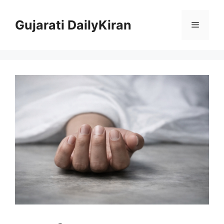
Skip
to
Gujarati DailyKiran
Menu
content