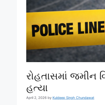
રોહતાસમાં જમીન વિ
હત્યા
April 2, 2026
by
Kuldeep Singh Chundawat