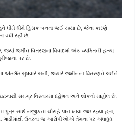
વે ધીમે ધીમે હિંસક બનતા જઈ રહ્યા છે, જેના કારણે
ા વધી રહી છે.
, જ્યાં જમીન વિતરણના વિવાદમાં એક વ્યક્તિની હત્યા
રીજાના પર છે.
ા અંતર્ગત બુધવારે બની, જ્યારે જમીનના વિતરણને લઈને
નાથી સમગ્ર વિસ્તારમાં દહેશત અને શોકનો માહોલ છે.
 પુત્ર સાથે નજીકના ચૌરાહે પાન ખાવા જઇ રહ્યા હતા,
ચ્યા. ગાડીમાંથી ઉતરતા જ આરોપીઓએ તેમના પર અંધાધુંધ