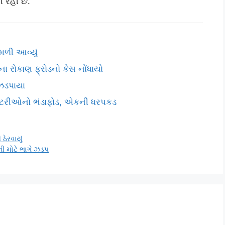
 રહી છે.”
 મળી આવ્યું
ાના રોકાણ ફ્રોડનો કેસ નોંધાયો
 ઝડપાયા
ફેક્ટરીઓનો ભંડાફોડ, એકની ધરપકડ
ઠેરવાયું
ી મોટે ભાગે ઝડપ