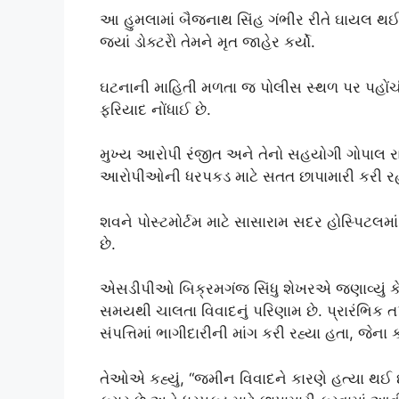
આ હુમલામાં બૈજનાથ સિંહ ગંભીર રીતે ઘાયલ થઈ
જ્યાં ડોક્ટરોે તેમને મૃત જાહેર કર્યો.
ઘટનાની માહિતી મળતા જ પોલીસ સ્થળ પર પહોંચ
ફરિયાદ નોંધાઈ છે.
મુખ્ય આરોપી રંજીત અને તેનો સહયોગી ગોપાલ ર
આરોપીઓની ધરપકડ માટે સતત છાપામારી કરી રહ
શવને પોસ્ટમોર્ટમ માટે સાસારામ સદર હોસ્પિટલમા
છે.
એસડીપીઓ બિક્રમગંજ સિંધુ શેખરએ જણાવ્યું ક
સમયથી ચાલતા વિવાદનું પરિણામ છે. પ્રારંભિક તપા
સંપત્તિમાં ભાગીદારીની માંગ કરી રહ્યા હતા, જેના
તેઓએ કહ્યું, “જમીન વિવાદને કારણે હત્યા થઈ છ