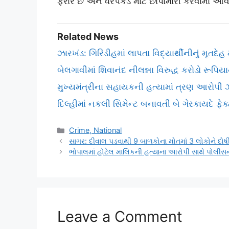
ફરાર છે અને ધરપકડ માટે છાપામારી કરવામાં આવી
Related News
ઝારખંડ: ગિરિડીહમાં લાપતા વિદ્યાર્થીનીનું મૃતદેહ
બેલગાવીમાં શિવાનંદ નીલન્ના વિરુદ્ધ કરોડો રૂપિય
મુખ્યમંત્રીના સહાયકની હત્યામાં ત્રણ આરોપી
દિલ્હીમાં નકલી સિમેન્ટ બનાવતી બે ગેરકાયદે 
Categories
Crime, National
સાગર: દીવાલ પડવાથી 9 બાળકોના મોતમાં 3 લોકોને દોષી 
ભોપાલમાં હોટેલ માલિકની હત્યાના આરોપી સાથે પોલીસન
Leave a Comment