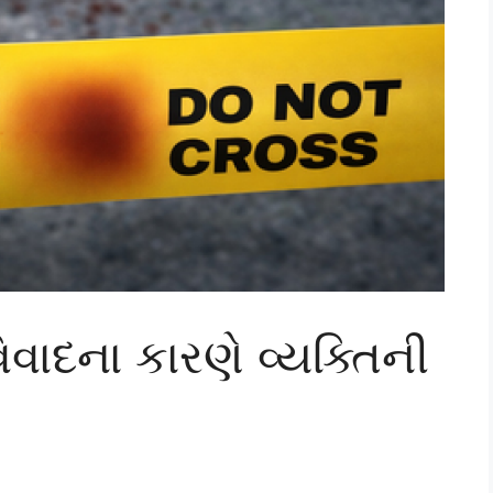
વાદના કારણે વ્યક્તિની