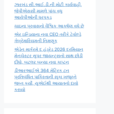
ઝારખંડ સી.આઈ.ડી.ની મોટી કાર્યવાહી,
જેપીએસસી મામલે પાંચ વધુ
આરોપીઓની ધરપકડ
ચાઇના પ્રવાસનો વૈશ્વિક આકર્ષણ વધે છે
એર ઇન્ડિયાના નવા CEO તરીકે ટેવોલ્ડે
ગેબ્રેમારિયમની નિમણૂક
એડેન માર્કરમે દ હંડ્રેડ 2026 દરમિયાન
મેનચેસ્ટર સુપર જાયન્ટ્સનો સાથ છોડી
દીધો, બટલર બન્યા નવા કાપ્ટન
ડીઆરઆઈએ 364 મેટ્રિક ટન
પ્રતિબંધિત પાકિસ્તાની સૂકા ખજૂરને
જબ્ત કર્યો, યુએઈથી આયાતનો દાવો
કરાયો