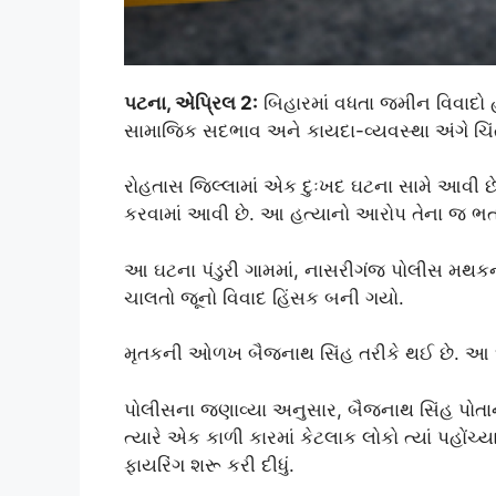
પટના, એપ્રિલ 2:
બિહારમાં વધતા જમીન વિવાદો હ
સામાજિક સદભાવ અને કાયદા-વ્યવસ્થા અંગે ચિંત
રોહતાસ જિલ્લામાં એક દુઃખદ ઘટના સામે આવી છે
કરવામાં આવી છે. આ હત્યાનો આરોપ તેના જ ભત્
આ ઘટના પંડુરી ગામમાં, નાસરીગંજ પોલીસ મથકન
ચાલતો જૂનો વિવાદ હિંસક બની ગયો.
મૃતકની ઓળખ બૈજનાથ સિંહ તરીકે થઈ છે. આ ઘટ
પોલીસના જણાવ્યા અનુસાર, બૈજનાથ સિંહ પોતાના
ત્યારે એક કાળી કારમાં કેટલાક લોકો ત્યાં પહોં
ફાયરિંગ શરૂ કરી દીધું.