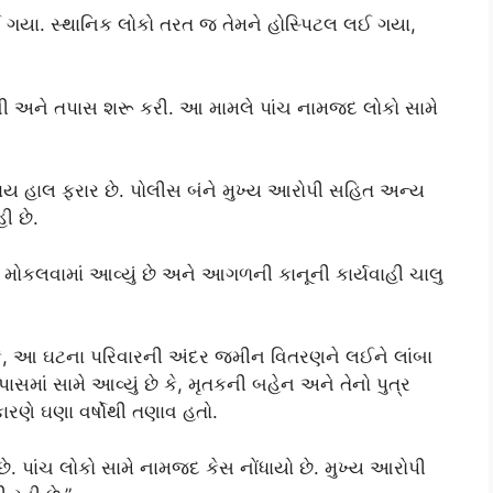
 ગયા. સ્થાનિક લોકો તરત જ તેમને હોસ્પિટલ લઈ ગયા,
ી અને તપાસ શરૂ કરી. આ મામલે પાંચ નામજદ લોકો સામે
ાય હાલ ફરાર છે. પોલીસ બંને મુખ્ય આરોપી સહિત અન્ય
ી છે.
ં મોકલવામાં આવ્યું છે અને આગળની કાનૂની કાર્યવાહી ચાલુ
ે, આ ઘટના પરિવારની અંદર જમીન વિતરણને લઈને લાંબા
સમાં સામે આવ્યું છે કે, મૃતકની બહેન અને તેનો પુત્ર
 કારણે ઘણા વર્ષોથી તણાવ હતો.
ે. પાંચ લોકો સામે નામજદ કેસ નોંધાયો છે. મુખ્ય આરોપી