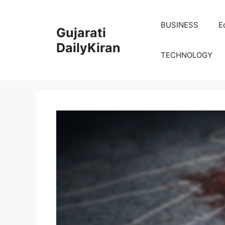
Skip
to
BUSINESS
E
Gujarati
content
DailyKiran
TECHNOLOGY