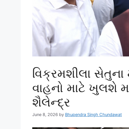
વિક્રમશીલા સેતુના મ
વાહનો માટે ખુલશે માર
શૈલેન્દ્ર
June 8, 2026
by
Bhupendra Singh Chundawat