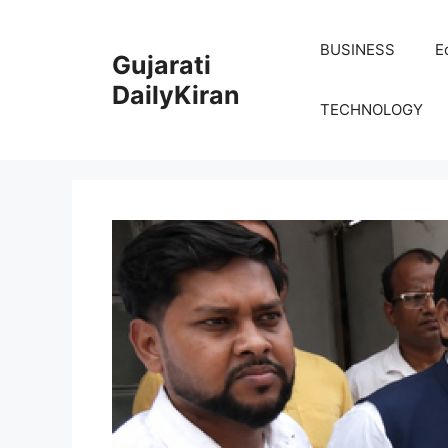
Skip
to
BUSINESS
E
Gujarati
content
DailyKiran
TECHNOLOGY