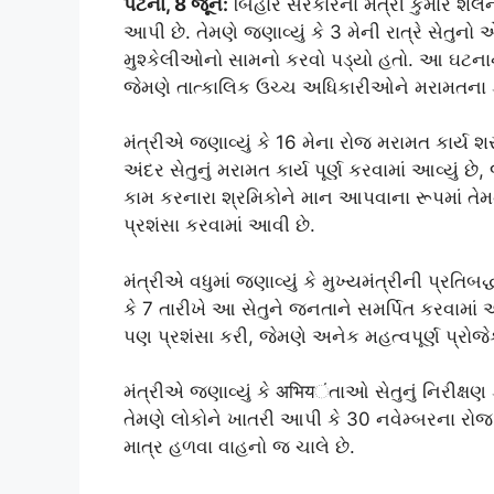
પટના, 8 જૂન:
બિહાર સરકારના મંત્રી કુમાર શૈલેન
આપી છે. તેમણે જણાવ્યું કે 3 મેની રાત્રે સેતુન
મુશ્કેલીઓનો સામનો કરવો પડ્યો હતો. આ ઘટનાન
જેમણે તાત્કાલિક ઉચ્ચ અધિકારીઓને મરામતના કાર
મંત્રીએ જણાવ્યું કે 16 મેના રોજ મરામત કાર્ય શર
અંદર સેતુનું મરામત કાર્ય પૂર્ણ કરવામાં આવ્યું 
કામ કરનારા શ્રમિકોને માન આપવાના રૂપમાં તેમન
પ્રશંસા કરવામાં આવી છે.
મંત્રીએ વધુમાં જણાવ્યું કે મુખ્યમંત્રીની પ્રતિ
કે 7 તારીખે આ સેતુને જનતાને સમર્પિત કરવામાં આવશ
પણ પ્રશંસા કરી, જેમણે અનેક મહત્વપૂર્ણ પ્રોજે
મંત્રીએ જણાવ્યું કે अभियંતાઓ સેતુનું નિરીક્
તેમણે લોકોને ખાતરી આપી કે 30 નવેમ્બરના રોજ સે
માત્ર હળવા વાહનો જ ચાલે છે.