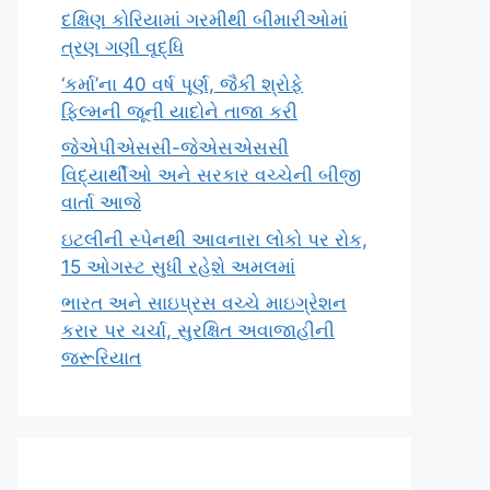
દક્ષિણ કોરિયામાં ગરમીથી બીમારીઓમાં
ત્રણ ગણી વૃદ્ધિ
‘કર્મા’ના 40 વર્ષ પૂર્ણ, જૈકી શ્રોફે
ફિલ્મની જૂની યાદોને તાજા કરી
જેએપીએસસી-જેએસએસસી
વિદ્યાર્થીઓ અને સરકાર વચ્ચેની બીજી
વાર્તા આજે
ઇટલીની સ્પેનથી આવનારા લોકો પર રોક,
15 ઓગસ્ટ સુધી રહેશે અમલમાં
ભારત અને સાઇપ્રસ વચ્ચે માઇગ્રેશન
કરાર પર ચર્ચા, સુરક્ષિત અવાજાહીની
જરૂરિયાત