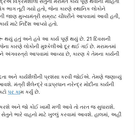
્દ્રએ વિક્રમશીલા સેતુના મરામત કાર્ય પૂર્ણ થવાની માહિતી
ો એક ભાગ તૂટી ગયો હતો, જેના કારણે સ્થાનિક લોકોને
ી જાણ મુખ્યમંત્રી સમ્રાટ ચૌધરીને આપવામાં આવી હતી,
્ય માટે નિર્દેશ આપ્યો હતો.
ૂ થયું હતું અને હવે આ કાર્ય પૂર્ણ થયું છે. 21 દિવસની
છે, જેના કારણે લોકોની મુશ્કેલીઓ દૂર થઈ ગઈ છે. મરામતમાં
ે અંગવસ્ત્રો આપવામાં આવ્યા છે, કારણ કે તેમના કાર્યની
બદ્ધતા અને કાર્યશૈલીની પ્રશંસા કરવી જોઈએ. તેમણે જણાવ્યું
ે. મંત્રી શૈલેન્દ્રે વડાપ્રધાન નરેન્દ્ર મોદીના કાર્યની
ક્ટો
પર ક
ામ કર્યું છે.
ષણ કરશે અને જો કોઈ ખામી મળી આવે તો તરત જ સુધારાશે.
તુને ભારે વાહનો માટે ખુલ્લું કરવામાં આવશે. હાલમાં, અહીં