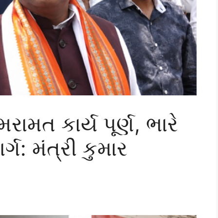
રામત કાર્ય પૂર્ણ, ભારે
્ગ: મંત્રી કુમાર