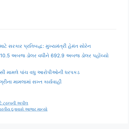
ે સરકાર પ્રતિબદ્ધ: મુખ્યમંત્રી હેમંત સોરેન
ળો, 10.5 અબજ ડોલર વધીને 692.9 અબજ ડોલર પહોંચ્યો
સસી મામલે પાંચ વધુ આરોપીઓની ધરપકડ
ીના મામલામાં સખ્ત કાર્યવાહી
ે ટ્રમ્પની અપીલ
ારતીય દૂતાવાસે આભાર માન્યો