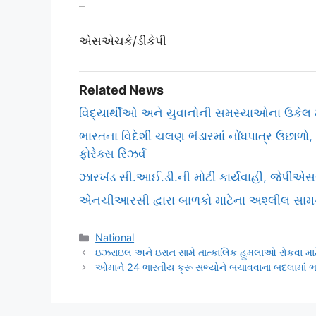
–
એસએચકે/ડીકેપી
Related News
વિદ્યાર્થીઓ અને યુવાનોની સમસ્યાઓના ઉકેલ માટ
ભારતના વિદેશી ચલણ ભંડારમાં નોંધપાત્ર ઉછા
ફોરેક્સ રિઝર્વ
ઝારખંડ સી.આઈ.ડી.ની મોટી કાર્યવાહી, જેપીએ
એનચીઆરસી દ્વારા બાળકો માટેના અશ્લીલ સામગ્ર
Categories
National
ઇઝરાઇલ અને ઇરાન સામે તાત્કાલિક હુમલાઓ રોકવા માટ
ઓમાને 24 ભારતીય ક્રૂ સભ્યોને બચાવવાના બદલામાં ભ