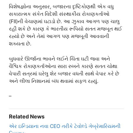
વિશેષજ્ઞોના અનુસાર, બજારના દૃષ્ટિકોણથી એક વધુ
સકારાત્મક સંકેત વિદેશી સંસ્થાકીય રોકાણકર્તાઓ
(FII)ની વેચાણમાં ઘટાડો છે. આ ઝુકાવ આગળ પણ ચાલુ
રહી શકે છે કારણ કે ભારતીય રૂપિયો સતત મજબૂત થઈ
રહ્યો છે અને તેમાં આગળ પણ મજબૂતી આવવાની
શક્યતા છે.
બુધવારે ઊર્જાના ભાવને લઈને ચિંતા ઘટી જવા અને
વૈશ્વિક રોકાણકર્તાઓના સારા રુખને કારણે સતત ચોથા
વેપારી સત્રમાં ઘરેલુ શેર બજાર વધતી સાથે વેપાર કરે છે
અને લીલા નિશાનમાં બંધ થવામાં સફળ રહ્યું.
–
Related News
એર ઇન્ડિયાના નવા CEO તરીકે ટેવોલ્ડે ગેબ્રેમારિયમની