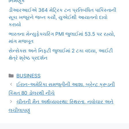
નિમણૂક
ડીઆરઆઈએ 364 મેટ્રિક ટન પ્રતિબંધિત પાકિસ્તાની
સૂકા ખજૂરને જબ્ત કર્યો, યુએઈથી આયાતનો દાવો
કરાયો
ભારતના મેન્યુફેક્ચરિંગ PMI જુલાઈમાં 53.5 પર રહ્યો,
માંગ મજબૂત
સેન્સેક્સ અને નિફ્ટી જુલાઈમાં 2 ટકા વધ્યા, આઈટી
ક્ષેત્રે શ્રેષ્ઠ પ્રદર્શન
Categories
BUSINESS
ઈરાન-અમેરિકા સમજૂતીની આશા, બ્રેન્ટ ક્રૂડની
કિંમત 80 ડોલરથી નીચે
ચીનની મૈન અર્થવ્યવસ્થા: સ્થિરતા, નવોચાર અને
લચીલાપણું