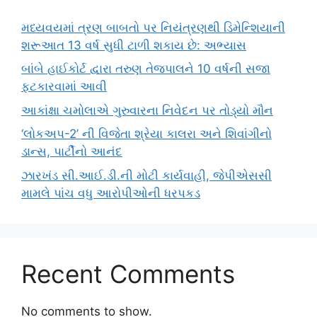
મધ્યવયમાં ત્રણ બાબતો પર નિયંત્રણથી ડિમેન્શિયાની
શરૂઆત 13 વર્ષ સુધી ટાળી શકાય છે: અભ્યાસ
બાંબે હાઈકોર્ટ દ્વારા તરુણ તેજપાલને 10 વર્ષની સજા
ફટકારવામાં આવી
આકાંક્ષા ચમોલાએ ગુરુવારના નિવેદન પર તોડ્યો મૌન
‘લોકઅપ-2’ ની વિજેતા શ્રેયા કાલરા અને શિવાંગીનો
ડાન્સ, પાર્ટીનો આનંદ
ઝારખંડ સી.આઈ.ડી.ની મોટી કાર્યવાહી, જેપીએસસી
મામલે પાંચ વધુ આરોપીઓની ધરપકડ
Recent Comments
No comments to show.