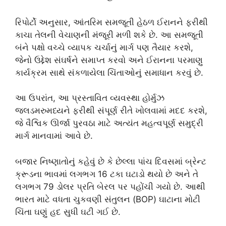
રિપોર્ટો અનુસાર, આંતરિમ સમજૂતી હેઠળ ઈરાનને ફરીથી
કાચા તેલની વેચાણની મંજૂરી મળી શકે છે. આ સમજૂતી
બંને પક્ષો વચ્ચે વ્યાપક ચર્ચાનું માર્ગ પણ તૈયાર કરશે,
જેનો ઉદ્દેશ સંઘર્ષને સમાપ્ત કરવો અને ઈરાનના પરમાણુ
કાર્યક્રમ સાથે સંકળાયેલા ચિંતાઓનું સમાધાન કરવું છે.
આ ઉપરાંત, આ પ્રસ્તાવિત વ્યવસ્થા હોર્મુઝ
જલડમરુમધ્યને ફરીથી સંપૂર્ણ રીતે ખોલવામાં મદદ કરશે,
જે વૈશ્વિક ઊર્જા પુરવઠા માટે અત્યંત મહત્વપૂર્ણ સમુદ્રી
માર્ગ માનવામાં આવે છે.
બજાર નિષ્ણાતોનું કહેવું છે કે છેલ્લા પાંચ દિવસમાં બ્રેન્ટ
ક્રૂડના ભાવમાં લગભગ 16 ટકા ઘટાડો થયો છે અને તે
લગભગ 79 ડોલર પ્રતિ બેરલ પર પહોંચી ગયો છે. આથી
ભારત માટે વધતા ચુકવણી સંતુલન (BOP) ઘાટાના મોટી
ચિંતા ઘણું હદ સુધી ઘટી ગઈ છે.