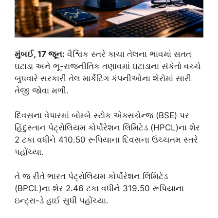
મુંબઈ, 17 જૂન:
વૈશ્વિક સ્તરે કાચા તેલના ભાવમાં સતત
ઘટાડા અને ભૂ-રાજનીતિક તણાવમાં ઘટાડાના સંકેતો વચ્ચે
બુધવારે સરકારી તેલ માર્કેટિંગ કંપનીઓના શેરોમાં સારી
તેજી જોવા મળી.
દિવસના વેપારમાં બોમ્બે સ્ટોક એક્સચેન્જ (BSE) પર
હિંદુસ્તાન પેટ્રોલિયમ કોર્પોરેશન લિમિટેડ (HPCL)ના શેર
2 ટકા વધીને 410.50 રૂપિયાના દિવસના ઉચ્ચતમ સ્તરે
પહોંચ્યા.
તે જ રીતે ભારત પેટ્રોલિયમ કોર્પોરેશન લિમિટેડ
(BPCL)ના શેર 2.46 ટકા વધીને 319.50 રૂપિયાના
ઇન્ટ્રા-ડે હાઈ સુધી પહોંચ્યા.