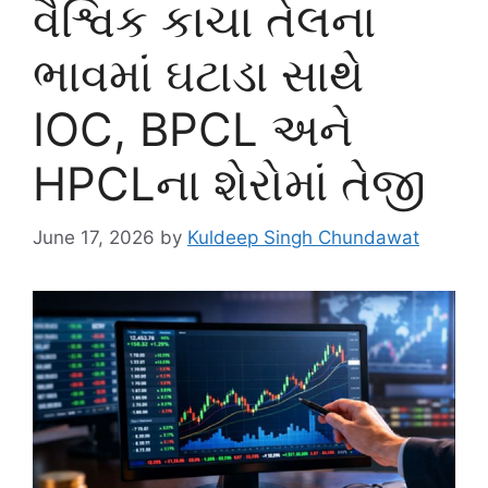
વૈશ્વિક કાચા તેલના
ભાવમાં ઘટાડા સાથે
IOC, BPCL અને
HPCLના શેરોમાં તેજી
June 17, 2026
by
Kuldeep Singh Chundawat