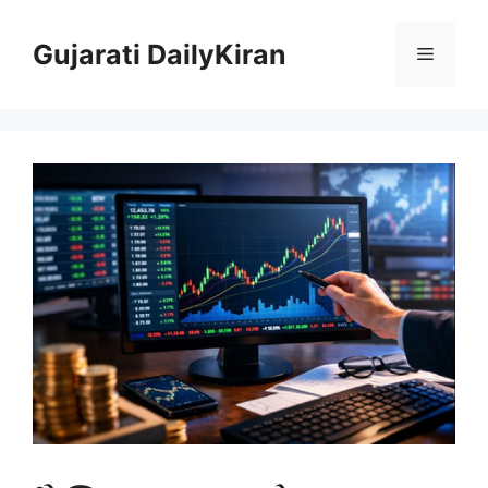
Skip
to
Gujarati DailyKiran
Menu
content