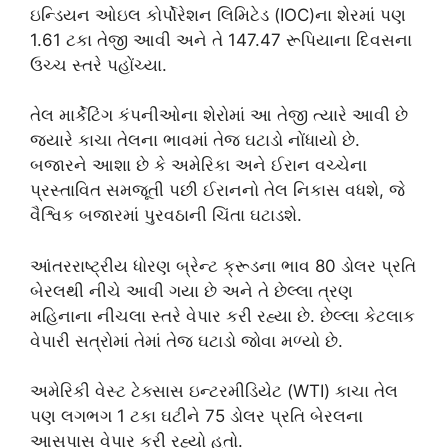
ઇન્ડિયન ઓઇલ કોર્પોરેશન લિમિટેડ (IOC)ના શેરમાં પણ
1.61 ટકા તેજી આવી અને તે 147.47 રૂપિયાના દિવસના
ઉચ્ચ સ્તરે પહોંચ્યા.
તેલ માર્કેટિંગ કંપનીઓના શેરોમાં આ તેજી ત્યારે આવી છે
જ્યારે કાચા તેલના ભાવમાં તેજ ઘટાડો નોંધાયો છે.
બજારને આશા છે કે અમેરિકા અને ઈરાન વચ્ચેના
પ્રસ્તાવિત સમજૂતી પછી ઈરાનનો તેલ નિકાસ વધશે, જે
વૈશ્વિક બજારમાં પુરવઠાની ચિંતા ઘટાડશે.
આંતરરાષ્ટ્રીય ધોરણ બ્રેન્ટ ક્રૂડના ભાવ 80 ડોલર પ્રતિ
બેરલથી નીચે આવી ગયા છે અને તે છેલ્લા ત્રણ
મહિનાના નીચલા સ્તરે વેપાર કરી રહ્યા છે. છેલ્લા કેટલાક
વેપારી સત્રોમાં તેમાં તેજ ઘટાડો જોવા મળ્યો છે.
અમેરિકી વેસ્ટ ટેક્સાસ ઇન્ટરમીડિયેટ (WTI) કાચા તેલ
પણ લગભગ 1 ટકા ઘટીને 75 ડોલર પ્રતિ બેરલના
આસપાસ વેપાર કરી રહ્યો હતો.