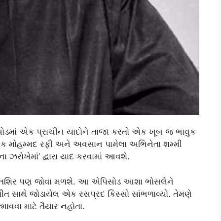
ાં એક પ્રાચીન યાદોને તાજા કરતો એક ખૂબ જ ભાવુક
ાયક મોહમ્મદ રફી અને અવસાન પામેલા અભિનેતા શમ્મી
ા ઝરોખેમાં’ દ્વારા યાદ કરવામાં આવશે.
ંતશિર પણ જોવા મળશે. આ એપિસોડ આશા ભોસલેને
 સાથે જોડાયેલ એક રસપ્રદ કિસ્સો સાંભળાવ્યો. તેમણે
માવવા માટે તૈયાર નહોતા.