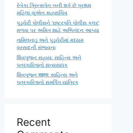
રેબેકા ગ્રિન્સપેન બની શકે છે પ્રથમ
મહિલા યુએન મહાસચિવ
પુડુચેરી પોલીસને ‘રાષ્ટ્રપતિ પોલીસ કલર’
મળવા પર અમિત શાહે અભિનંદન આપ્યા
તામિલનાડુ અને પુડુચેરીમાં મધ્યમ
વરસાદની સંભાવના
શિવપૂજન સહાય: સાહિત્ય અને
પત્રકારિતાનો સત્યસાધક
શિવપૂજન सहाय: સાહિત્ય અને
પત્રકારિતાનો સમર્પિત યાત્રિક
Recent