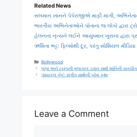
Related News
સલમાન ખાનને પેપેરાજીએ માફી માગી, અભિનેતા
ભારતીય અભિનેતાઓને પોતાના જ લોકો દ્વારા ટ્રો
હેલનના નૃત્યને લઈને આયુષ્માન ખુરાના દ્વારા પ્
ઋશિતા ભટ્ટ: ફિલ્મોથી દૂર, પરંતુ સોશિયલ મીડિય
Categories
Bollywood
લૂલા અને ટ્રમ્પની મુલાકાત: ઇરાન સાથે શાંતિની વાતચ
‘સાયકલ ગેપ’: સંગીત સાથેની પ્રેમ કથા
Leave a Comment
Comment