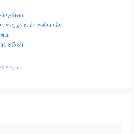
નો પ્રતિસાદ
લ કરવું દુઃખદ છે: અમીષા પટેલ
રશંસા
ા પર સક્રિય
ીતની આગ્રહ