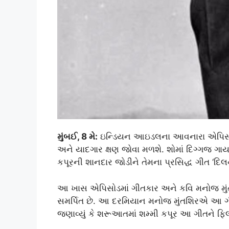
મુંબઈ, 8 મે:
ઇન્ડિયન આઇડલના આવનારા એપિસોડમ
અને યાદગાર ક્ષણ જોવા મળશે. શોમાં દિગ્ગજ ગ
કપૂરની શાનદાર જોડીને તેમના પ્રસિદ્ધ ગીત ‘દિલન
આ ખાસ એપિસોડમાં ગીતકાર અને કવિ મનોજ મુ
સમર્પિત છે. આ દરમિયાન મનોજ મુંતશિરએ આ ગીત
જણાવ્યું કે શરૂઆતમાં શમ્મી કપૂર આ ગીતને ફિલ્