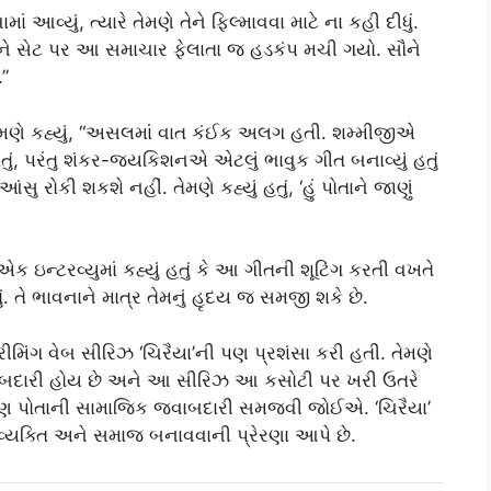
 આવ્યું, ત્યારે તેમણે તેને ફિલ્માવવા માટે ના કહી દીધું.
તા અને સેટ પર આ સમાચાર ફેલાતા જ હડકંપ મચી ગયો. સૌને
.”
ેમણે કહ્યું, “અસલમાં વાત કંઈક અલગ હતી. શમ્મીજીએ
નહોતું, પરંતુ શંકર-જયકિશનએ એટલું ભાવુક ગીત બનાવ્યું હતું
ુ રોકી શકશે નહીં. તેમણે કહ્યું હતું, ‘હું પોતાને જાણું
 ઇન્ટરવ્યુમાં કહ્યું હતું કે આ ગીતની શૂટિંગ કરતી વખતે
ું. તે ભાવનાને માત્ર તેમનું હૃદય જ સમજી શકે છે.
ીમિંગ વેબ સીરિઝ ‘ચિરૈયા’ની પણ પ્રશંસા કરી હતી. તેમણે
જવાબદારી હોય છે અને આ સીરિઝ આ કસોટી પર ખરી ઉતરે
મ્સને પણ પોતાની સામાજિક જવાબદારી સમજવી જોઈએ. ‘ચિરૈયા’
વ્યક્તિ અને સમાજ બનાવવાની પ્રેરણા આપે છે.