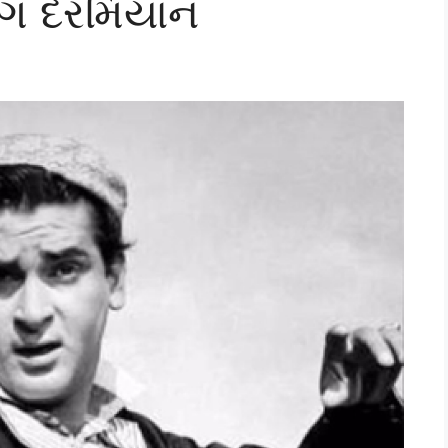
િંગ દરમિયાન