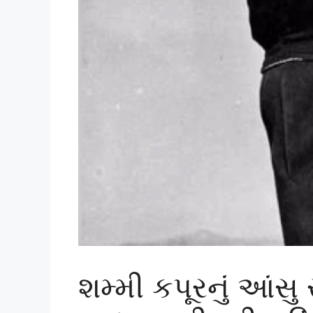
શમ્મી કપૂરનું આંસુ ર