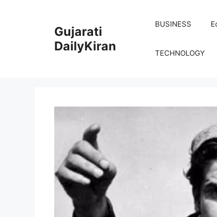
Skip
to
BUSINESS
E
Gujarati
content
DailyKiran
TECHNOLOGY