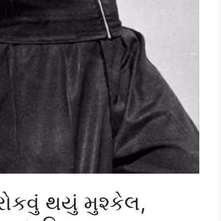
ોકવું થયું મુશ્કેલ,