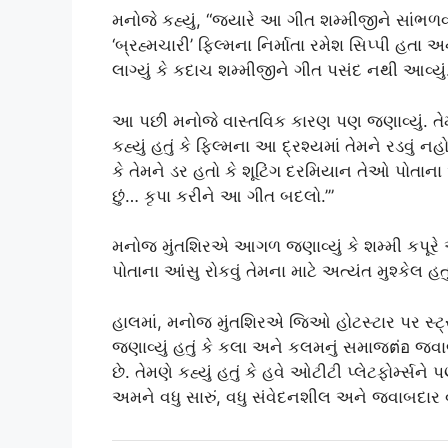
મનોજે કહ્યું, “જ્યારે આ ગીત શમ્મીજીને સાંભળવામાં
‘બ્રહ્મચારી’ ફિલ્મના નિર્માતા રમેશ સિપ્પી હ
લાગ્યું કે કદાચ શમ્મીજીને ગીત પસંદ નથી આવ્યું
આ પછી મનોજે વાસ્તવિક કારણ પણ જણાવ્યું. ત
કહ્યું હતું કે ફિલ્મના આ દ્રશ્યમાં તેમને રડવું 
કે તેમને ડર હતો કે શૂટિંગ દરમિયાન તેઓ પોતાના આંસ
છું… કૃપા કરીને આ ગીત બદલો.’”
મનોજ મુંતશિરએ આગળ જણાવ્યું કે શમ્મી કપૂરે એક
પોતાના આંસુ રોકવું તેમના માટે અત્યંત મુશ્કેલ હત
હાલમાં, મનોજ મુંતશિરએ જિઓ હોટસ્ટાર પર સ્ટ્ર
જણાવ્યું હતું કે કલા અને કલમનું સમાજต่อ 
છે. તેમણે કહ્યું હતું કે હવે ઓટીટી પ્લેટફોર્
અમને વધુ સારું, વધુ સંવેદનશીલ અને જવાબદાર 