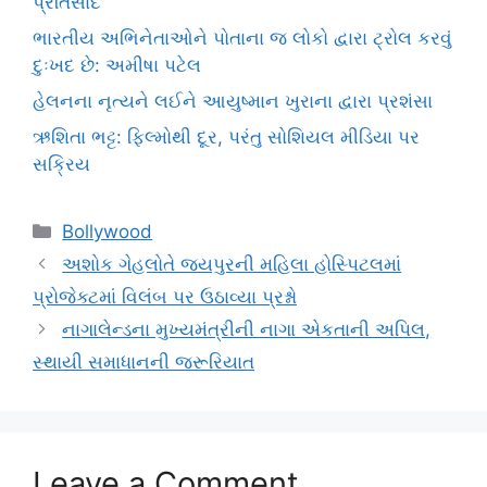
પ્રતિસાદ
ભારતીય અભિનેતાઓને પોતાના જ લોકો દ્વારા ટ્રોલ કરવું
દુઃખદ છે: અમીષા પટેલ
હેલનના નૃત્યને લઈને આયુષ્માન ખુરાના દ્વારા પ્રશંસા
ઋશિતા ભટ્ટ: ફિલ્મોથી દૂર, પરંતુ સોશિયલ મીડિયા પર
સક્રિય
Categories
Bollywood
અશોક ગેહલોતે જયપુરની મહિલા હોસ્પિટલમાં
પ્રોજેક્ટમાં વિલંબ પર ઉઠાવ્યા પ્રશ્નો
નાગાલેન્ડના મુખ્યમંત્રીની નાગા એકતાની અપિલ,
સ્થાયી સમાધાનની જરૂરિયાત
Leave a Comment