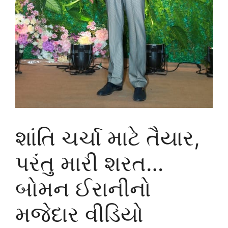
શાંતિ ચર્ચા માટે તૈયાર,
પરંતુ મારી શરત…
બોમન ઈરાનીનો
મજેદાર વીડિયો