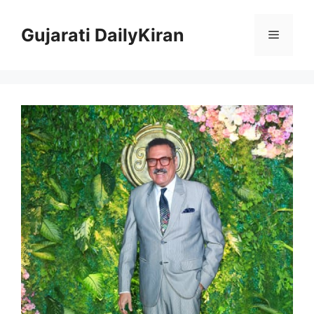
Skip
to
Gujarati DailyKiran
Menu
content