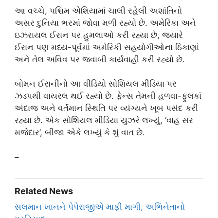
આ વચ્ચે, પશ્ચિમ એશિયામાં ચાલી રહેલી અશાંતિનો
અસર દુનિયા ભરમાં જોવા મળી રહ્યો છે. અમેરિકા અને
ઇઝરાયલ ઈરાન પર હુમલાઓ કરી રહ્યા છે, જ્યારે
ઈરાન પણ મધ્ય-પૂર્વમાં અમેરિકી સહયોગીઓના ઠિકાણાં
અને તેલ અવિવ પર જવાબી કાર્યવાહી કરી રહ્યો છે.
બોમન ઈરાનીનો આ વીડિયો સોશિયલ મીડિયા પર
ઝડપથી વાયરલ થઈ રહ્યો છે. ફેન્સ તેમની હળવા-ફુલકાં
અંદાજ અને વર્તમાન સ્થિતિ પર વ્યંગ્યને ખૂબ પસંદ કરી
રહ્યા છે. એક સોશિયલ મીડિયા યુઝરે લખ્યું, ‘વાહ સર
મજેદાર’, બીજા એકે લખ્યું કે શું વાત છે.
–
Related News
સલમાન ખાનને પેપેરાજીએ માફી માગી, અભિનેતાનો