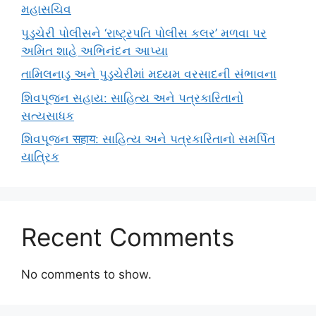
મહાસચિવ
પુડુચેરી પોલીસને ‘રાષ્ટ્રપતિ પોલીસ કલર’ મળવા પર
અમિત શાહે અભિનંદન આપ્યા
તામિલનાડુ અને પુડુચેરીમાં મધ્યમ વરસાદની સંભાવના
શિવપૂજન સહાય: સાહિત્ય અને પત્રકારિતાનો
સત્યસાધક
શિવપૂજન सहाय: સાહિત્ય અને પત્રકારિતાનો સમર્પિત
યાત્રિક
Recent Comments
No comments to show.