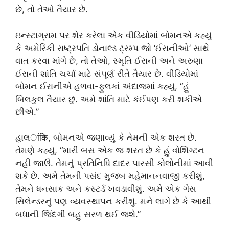
છે, તો તેઓ તૈયાર છે.
ઇન્સ્ટાગ્રામ પર શેર કરેલા એક વીડિયોમાં બોમનએ કહ્યું
કે અમેરિકી રાષ્ટ્રપતિ ડોનાલ્ડ ટ્રમ્પ જો ‘ઈરાનીઓ’ સાથે
વાત કરવા માંગે છે, તો તેઓ, સ્મૃતિ ઈરાની અને અરુણા
ઈરાની શાંતિ ચર્ચા માટે સંપૂર્ણ રીતે તૈયાર છે. વીડિયોમાં
બોમન ઈરાનીએ હળવા-ફુલકાં અંદાજમાં કહ્યું, “હું
બિલકુલ તૈયાર છું. અમે શાંતિ માટે કંઈપણ કરી શકીએ
છીએ.”
હાલांकि, બોમનએ જણાવ્યું કે તેમની એક શરત છે.
તેમણે કહ્યું, “મારી બસ એક જ શરત છે કે હું વોશિંગ્ટન
નહીં જાઉં. તેમનું પ્રતિનિધિ દાદર પારસી કોલોનીમાં આવી
શકે છે. અમે તેમની પસંદ મુજબ મહેમાનનવાજી કરીશું,
તેમને ધનસાક અને કસ્ટર્ડ ખવડાવીશું. અમે એક ગેસ
સિલેન્ડરનું પણ વ્યવસ્થાપન કરીશું. મને લાગે છે કે આથી
બધાની જિંદગી બહુ સરળ થઈ જશે.”