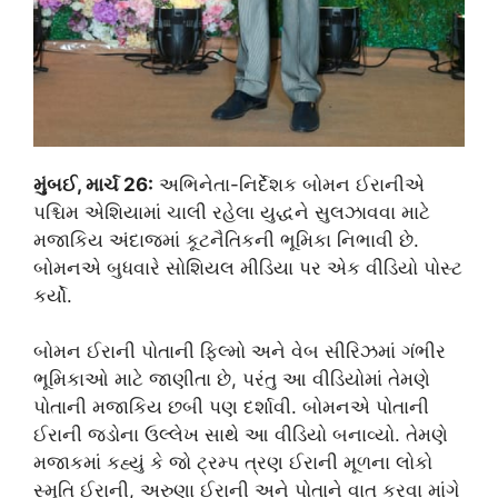
મુંબઈ, માર્ચ 26:
અભિનેતા-નિર્દેશક બોમન ઈરાનીએ
પશ્ચિમ એશિયામાં ચાલી રહેલા યુદ્ધને સુલઝાવવા માટે
મજાકિય અંદાજમાં કૂટનૈતિકની ભૂમિકા નિભાવી છે.
બોમનએ બુધવારે સોશિયલ મીડિયા પર એક વીડિયો પોસ્ટ
કર્યો.
બોમન ઈરાની પોતાની ફિલ્મો અને વેબ સીરિઝમાં ગંભીર
ભૂમિકાઓ માટે જાણીતા છે, પરંતુ આ વીડિયોમાં તેમણે
પોતાની મજાકિય છબી પણ દર્શાવી. બોમનએ પોતાની
ઈરાની જડોના ઉલ્લેખ સાથે આ વીડિયો બનાવ્યો. તેમણે
મજાકમાં કહ્યું કે જો ટ્રમ્પ ત્રણ ઈરાની મૂળના લોકો
સ્મૃતિ ઈરાની, અરુણા ઈરાની અને પોતાને વાત કરવા માંગે