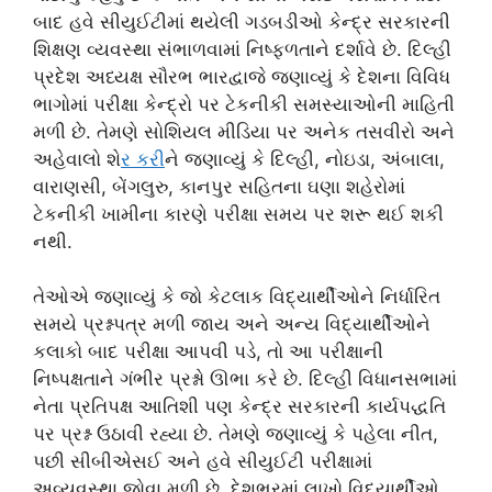
બાદ હવે સીયુઈટીમાં થયેલી ગડબડીઓ કેન્દ્ર સરકારની
શિક્ષણ વ્યવસ્થા સંભાળવામાં નિષ્ફળતાને દર્શાવે છે. દિલ્હી
પ્રદેશ અધ્યક્ષ સૌરભ ભારદ્વાજે જણાવ્યું કે દેશના વિવિધ
ભાગોમાં પરીક્ષા કેન્દ્રો પર ટેકનીકી સમસ્યાઓની માહિતી
મળી છે. તેમણે સોશિયલ મીડિયા પર અનેક તસવીરો અને
અહેવાલો શે
ર કર
ીને જણાવ્યું કે દિલ્હી, નોઇડા, અંબાલા,
વારાણસી, બેંગલુરુ, કાનપુર સહિતના ઘણા શહેરોમાં
ટેકનીકી ખામીના કારણે પરીક્ષા સમય પર શરૂ થઈ શકી
નથી.
તેઓએ જણાવ્યું કે જો કેટલાક વિદ્યાર્થીઓને નિર્ધારિત
સમયે પ્રશ્નપત્ર મળી જાય અને અન્ય વિદ્યાર્થીઓને
કલાકો બાદ પરીક્ષા આપવી પડે, તો આ પરીક્ષાની
નિષ્પક્ષતાને ગંભીર પ્રશ્નો ઊભા કરે છે. દિલ્હી વિધાનસભામાં
નેતા પ્રતિપક્ષ આતિશી પણ કેન્દ્ર સરકારની કાર્યપદ્ધતિ
પર પ્રશ્ન ઉઠાવી રહ્યા છે. તેમણે જણાવ્યું કે પહેલા નીત,
પછી સીબીએસઈ અને હવે સીયુઈટી પરીક્ષામાં
અવ્યવસ્થા જોવા મળી છે. દેશભરમાં લાખો વિદ્યાર્થીઓ