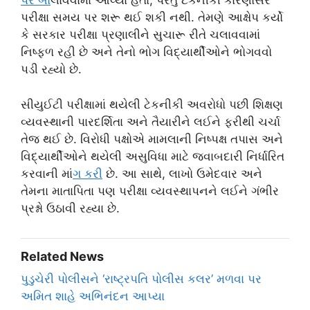
પર બ
ોલાવવામાં આવ્યા હતા, પરંતુ ટેકનીકી કારણોસર
પરીક્ષા સમય પર શરૂ થઈ શકી નથી. તેમણે આક્ષેપ કર્યો
કે સરકાર પરીક્ષા પ્રણાલીને સુચારૂ રીતે ચલાવવામાં
નિષ્ફળ રહી છે અને તેનો ભોગ વિદ્યાર્થીઓને ભોગવવો
પડી રહ્યો છે.
સીયુઈટી પરીક્ષામાં થયેલી ટેકનીકી અવરોધો પછી શિક્ષણ
વ્યવસ્થાની પારદર્શિતા અને તૈયારીને લઈને ફરીથી ચર્ચા
તેજ થઈ છે. વિરોધી પક્ષોએ મામલાની નિષ્પક્ષ તપાસ અને
વિદ્યાર્થીઓને થયેલી અસુવિધા માટે જવાબદારી નિર્ધારિત
કરવાની માં
ગ કર
ી છે. આ સાથે, લાખો ઉમેદવાર અને
તેમના માતાપિતા પણ પરીક્ષા વ્યવસ્થાપનને લઈને ગંભીર
પ્રશ્નો ઉઠાવી રહ્યા છે.
Related News
પુડુચેરી પોલીસને ‘રાષ્ટ્રપતિ પોલીસ કલર’ મળવા પર
અમિત શાહે અભિનંદન આપ્યા