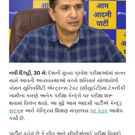
નવી દિલ્હી, 30 મે:
દેશની મુખ્ય પ્રવેશ પરીક્ષાઓમાં સતત
સામે આવતી અવ્યવસ્થાઓ વચ્ચે શનિવારે યોજાયેલી
કોમન યુનિવર્સિટી એન્ટ્રન્સ ટેસ્ટ (સીયુઈટી)માં ટેકનીકી
ખામીના કારણે અનેક પરીક્ષા કેન્દ્રો પર પરીક્ષા શરૂ
થવામાં વિલંબ થયો. આ મુદ્દે આમ આદમી પાર્ટીએ કેન્દ્
ર
સરક
ાર અને કેન્દ્રિય શિક્ષણ મંત્રાલય
પર કડક
આક્ષેપ
કર્યો છે.
પાર્ટીનું કહેવું છે કે નીત અને સીબીએસઈ પરીક્ષા વિવાદો