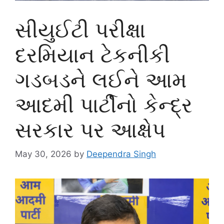
સીયુઈટી પરીક્ષા
દરમિયાન ટેકનીકી
ગડબડને લઈને આમ
આદમી પાર્ટીનો કેન્દ્ર
સરકાર પર આક્ષેપ
May 30, 2026
by
Deependra Singh