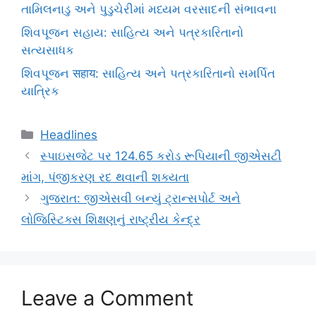
તામિલનાડુ અને પુડુચેરીમાં મધ્યમ વરસાદની સંભાવના
શિવપૂજન સહાય: સાહિત્ય અને પત્રકારિતાનો
સત્યસાધક
શિવપૂજન सहाय: સાહિત્ય અને પત્રકારિતાનો સમર્પિત
યાત્રિક
Categories
Headlines
સ્પાઇસજેટ પર 124.65 કરોડ રૂપિયાની જીએસટી
માંગ, પંજીકરણ રદ થવાની શક્યતા
ગુજરાત: જીએસવી બન્યું ટ્રાન્સપોર્ટ અને
લોજિસ્ટિક્સ શિક્ષણનું રાષ્ટ્રીય કેન્દ્ર
Leave a Comment