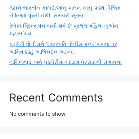
મેટાને ભારતીય કાયદાઓનું પાલન કરવું પડશે, વૈશ્વિક
નીતિઓ પૂરતી નથી: સરકારી સૂત્રો
રેબેકા ગ્રિન્સપેન બની શકે છે પ્રથમ મહિલા યુએન
મહાસચિવ
પુડુચેરી પોલીસને ‘રાષ્ટ્રપતિ પોલીસ કલર’ મળવા પર
અમિત શાહે અભિનંદન આપ્યા
તામિલનાડુ અને પુડુચેરીમાં મધ્યમ વરસાદની સંભાવના
Recent Comments
No comments to show.