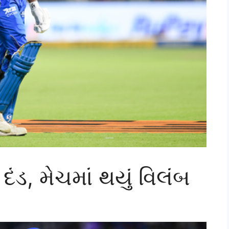
 દંડ, મેચમાં થયું વિલંબ