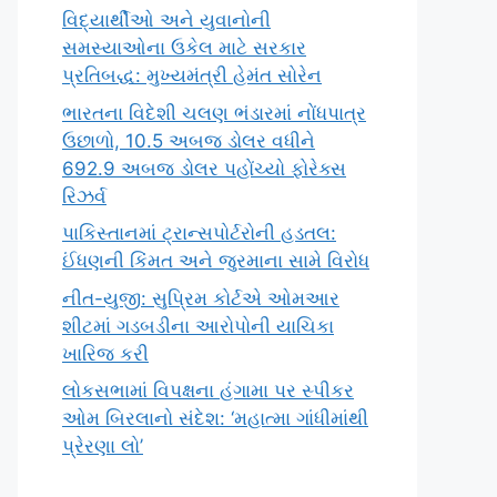
વિદ્યાર્થીઓ અને યુવાનોની
સમસ્યાઓના ઉકેલ માટે સરકાર
પ્રતિબદ્ધ: મુખ્યમંત્રી હેમંત સોરેન
ભારતના વિદેશી ચલણ ભંડારમાં નોંધપાત્ર
ઉછાળો, 10.5 અબજ ડોલર વધીને
692.9 અબજ ડોલર પહોંચ્યો ફોરેક્સ
રિઝર્વ
પાકિસ્તાનમાં ટ્રાન્સપોર્ટરોની હડતલ:
ઈંધણની કિંમત અને જુરમાના સામે વિરોધ
નીત-યુજી: સુપ્રિમ કોર્ટએ ઓમઆર
શીટમાં ગડબડીના આરોપોની યાચિકા
ખારિજ કરી
લોકસભામાં વિપક્ષના હંગામા પર સ્પીકર
ઓમ બિરલાનો સંદેશ: ‘મહાત્મા ગાંધીમાંથી
પ્રેરણા લો’