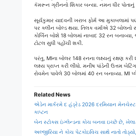
કૅમરૂન ગ્રીનનો શિકાર બન્યા. નમન ધીર પોતાનું 
સૂર્યકુમાર યાદવની ખરાબ ફોર્મ આ મુકાબલામાં 
પર ક્લીન બોલ્ડ થયા. તિલક વર્માએ 32 બોલનો 
કોર્બિન બોશે 18 બોલમાં નાબાદ 32 રન બનાવ્યા
ટોટલ સુધી પહોંચી શકી.
પરંતુ, MIના બોલર 148 રનના લક્ષ્યનું રક્ષણ ક
લક્ષ્ય પ્રાપ્ત કરી લીધો. મનીષ પાંડેની ઉત્તમ બે
રોવમેન પાવેલે 30 બોલમાં 40 રન બનાવ્યા. MI 
Related News
એડેન માર્કરમે દ હંડ્રેડ 2026 દરમિયાન મેનચેસ
કાપ્ટન
બેન સ્ટોક્સ ઇંગ્લેન્ડના કોચ બનવા ઇચ્છે છે, ખે
અલ્જીરિયા ને કોચ પેટકોઇવિચ સાથે નાતો તોડ્યો