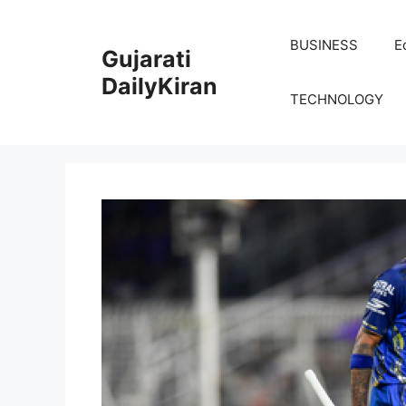
Skip
to
BUSINESS
E
Gujarati
content
DailyKiran
TECHNOLOGY