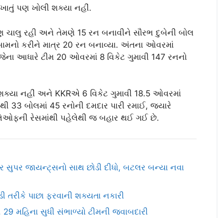
ખાતું પણ ખોલી શક્યા નહીં.
પણ ચાલુ રહી અને તેમણે 15 રન બનાવીને સૌરભ દુબેની બોલ
સામનો કરીને માત્ર 20 રન બનાવ્યા. અંતના ઓવરમાં
, જેના આધારે ટીમ 20 ઓવરમાં 8 વિકેટ ગુમાવી 147 રનનો
રી શક્યા નહીં અને KKRએ 6 વિકેટ ગુમાવી 18.5 ઓવરમાં
ટિંગથી 33 બોલમાં 45 રનોની દમદાર પારી રમાઈ, જ્યારે
પ્લેઓફની રેસમાંથી પહેલેથી જ બહાર થઈ ગઈ છે.
્ટર સુપર જાયન્ટ્સનો સાથ છોડી દીધો, બટલર બન્યા નવા
લાડી તરીકે પાછા ફરવાની શક્યતા નકારી
, 29 મહિના સુધી સંભાળ્યો ટીમની જવાબદારી