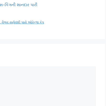
વ્સ-કિંગની શાનદાર પારી
 વૈભવ સૂર્યવંશી પાસે ઓરેન્જ કેપ