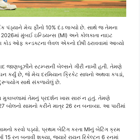
દિક પંડ્યાને મેચ ફીનો 10% દંડ લાગ્યો છે. સાથે જ તેમના
L 2026માં મુંબઈ ઇન્ડિયન્સ (MI) અને કોલકાતા નાઇટ
PLના કોડ ઓફ કન્ડક્ટના લેવલ એકનો દોષી ઠરાવવામાં આવ્યો
બાદ જાણબૂઝીને સ્ટમ્પ્સની બેલ્સને ગીરી નાખી હતી. તેમણે
ન કર્યું છે, જે મેચ દરમિયાન ક્રિકેટ સાધનો અથવા કપડાં,
ૂપયોગ સાથે સંકળાયેલું છે.
 આ મુકાબલામાં તેમનું પ્રદર્શન ખાસ સારું ન હતું. તેમણે
ાં 27 બોલનો સામનો કરીને માત્ર 26 રન બનાવ્યા. આ પારીમાં
ામનો કરવો પડ્યો. પ્રથમ બેટિંગ કરતા MIનું બેટિંગ ક્રમ
ર્મા 15 રન બનાવી શક્યા, જ્યારે રાયન રિકેલ્ટન 6 રનમાં