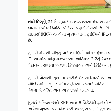
નવી દિલ્હી, 21 મે:
મુંબઈ ઇન્ડિયન્સના કૅપ્ટન હાર્
ખાતામાં એક ડિમેરિટ પોઈન્ટ પણ ઉમેરાયો છે. IP
રાઇડર્સ (KKR) વચ્ચેના મુકાબલામાં હાર્દિકને I
છે.
હાર્દિકે મેચની બીજી પારીના 10મો ઓવર ફેંક્યા 
IPLના કોડ ઓફ કન્ડક્ટના આર્ટિકલ 2.2નું ઉલ્લંઘ
મેદાનના સાધનો અથવા ફિક્સચર અને ફિટિંગના દુર
હાર્દિકે પોતાની ભૂલ સ્વીકારીને દંડ સ્વીકાર્યો છે.
બૉલિંગમાં માત્ર 2 ઓવર ફેંક્યા, જ્યારે બેટિંગમ
તેમણે બે ચોંકા અને એક છક્કો લગાવ્યો.
મુંબઈ ઇન્ડિયન્સને KKR સામે 6 વિકેટથી હારનો સ
અપેક્ષા મુજબ પ્રદર્શન કરી શક્યું નથી. રોહિત શ