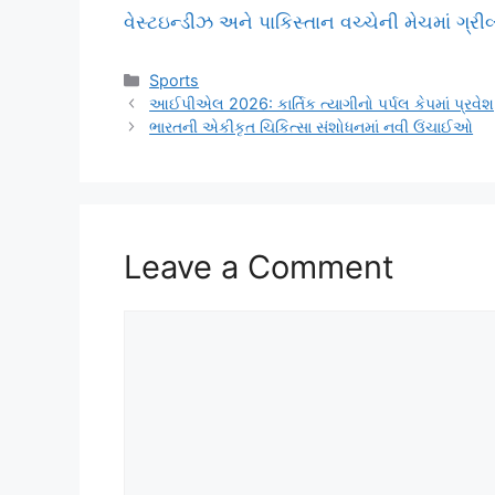
વેસ્ટઇન્ડીઝ અને પાકિસ્તાન વચ્ચેની મેચમાં ગ્રી
Categories
Sports
આઈપીએલ 2026: કાર્તિક ત્યાગીનો પર્પલ કેપમાં પ્રવેશ,
ભારતની એકીકૃત ચિકિત્સા સંશોધનમાં નવી ઉંચાઈઓ
Leave a Comment
Comment