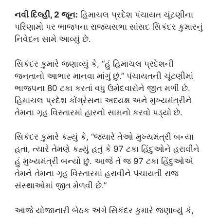
નવી દિલ્હી, 2 જૂન:
હિમાચલ પ્રદેશ પંચાયત ચૂંટણીના
પરિણામો પર ભાજપના રાજ્યસભા સાંસદ સિકંદર કુમારનું
નિવેદન સામે આવ્યું છે.
સિકંદર કુમારે જણાવ્યું કે, “હું હિમાચલ પ્રદેશની
જનતાનો આભાર માનવા માંગું છું.” પંચાયતની ચૂંટણીમાં
ભાજપના 80 ટકા કરતાં વધુ ઉમેદવારોને જીત મળી છે.
હિમાચલ પ્રદેશ કોંગ્રેસના અધ્યક્ષ અને મુખ્યમંત્રીને
તેમના ગૃહ વિસ્તારમાં હારનો સામનો કરવો પડ્યો છે.
સિકંદર કુમારે કહ્યું કે, “જ્યારે તેઓ મુખ્યમંત્રી બન્યા
હતા, ત્યારે તેમણે કહ્યું હતું કે 97 ટકા હિંદુઓને હરાવીને
હું મુખ્યમંત્રી બન્યો છું. આજે તે જ 97 ટકા હિંદુઓએ
તેમને તેમના ગૃહ વિસ્તારમાં હરાવીને પંચાયતી રાજ
સંસ્થાઓમાં જીત મેળવી છે.”
આજે યોજાનારી બેઠક અંગે સિકંદર કુમારે જણાવ્યું કે,