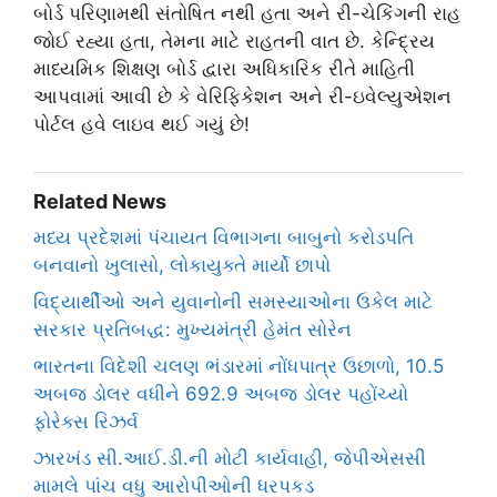
બોર્ડ પરિણામથી સંતોષિત નથી હતા અને રી-ચેકિંગની રાહ
જોઈ રહ્યા હતા, તેમના માટે રાહતની વાત છે. કેન્દ્રિય
માધ્યમિક શિક્ષણ બોર્ડ દ્વારા અધિકારિક રીતે માહિતી
આપવામાં આવી છે કે વેરિફિકેશન અને રી-ઇવેલ્યુએશન
પોર્ટલ હવે લાઇવ થઈ ગયું છે!
Related News
મધ્ય પ્રદેશમાં પંચાયત વિભાગના બાબુનો કરોડપતિ
બનવાનો ખુલાસો, લોકાયુક્તે માર્યો છાપો
વિદ્યાર્થીઓ અને યુવાનોની સમસ્યાઓના ઉકેલ માટે
સરકાર પ્રતિબદ્ધ: મુખ્યમંત્રી હેમંત સોરેન
ભારતના વિદેશી ચલણ ભંડારમાં નોંધપાત્ર ઉછાળો, 10.5
અબજ ડોલર વધીને 692.9 અબજ ડોલર પહોંચ્યો
ફોરેક્સ રિઝર્વ
ઝારખંડ સી.આઈ.ડી.ની મોટી કાર્યવાહી, જેપીએસસી
મામલે પાંચ વધુ આરોપીઓની ધરપકડ