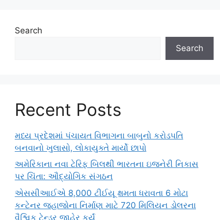
Search
Search
Recent Posts
મધ્ય પ્રદેશમાં પંચાયત વિભાગના બાબુનો કરોડપતિ
બનવાનો ખુલાસો, લોકાયુક્તે માર્યો છાપો
અમેરિકાના નવા ટેરિફ બિલથી ભારતના ઇજનેરી નિકાસ
પર ચિંતા: ઔદ્યોગિક સંગઠન
એસસીઆઈએ 8,000 ટીઈયૂ ક્ષમતા ધરાવતા 6 મોટા
કન્ટેનર જહાજોના નિર્માણ માટે 720 મિલિયન ડોલરના
વૈશ્વિક ટેન્ડર જાહેર કર્યું