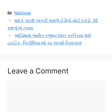
Categories
National
માદક પદાર્થ તસ્કરી મામલે ઈડીનો મોટો દરોડો, 20
સ્થળોએ તપાસ
ઓડિશામાં જમીન રજીસ્ટ્રેશન પ્રક્રિયા થશે
હાઈટેક, બિચૌલિયાઓ પર લાગશે નિયંત્રણ
Leave a Comment
Comment