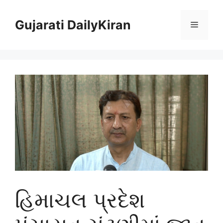
Skip
to
Gujarati DailyKiran
Menu
content
હિમાચલ પ્રદેશ