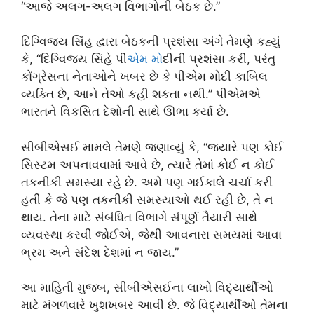
“આજે અલગ-અલગ વિભાગોની બેઠક છે.”
દિગ્વિજય સિંહ દ્વારા બેઠકની પ્રશંસા અંગે તેમણે કહ્યું
કે, “દિગ્વિજય સિંહે પી
એમ મ
ોદીની પ્રશંસા કરી, પરંતુ
કોંગ્રેસના નેતાઓને ખબર છે કે પીએમ મોદી કાબિલ
વ્યક્તિ છે, આને તેઓ કહી શકતા નથી.” પીએમએ
ભારતને વિકસિત દેશોની સાથે ઊભા કર્યા છે.
સીબીએસઈ મામલે તેમણે જણાવ્યું કે, “જ્યારે પણ કોઈ
સિસ્ટમ અપનાવવામાં આવે છે, ત્યારે તેમાં કોઈ ન કોઈ
તકનીકી સમસ્યા રહે છે. અમે પણ ગઈકાલે ચર્ચા કરી
હતી કે જે પણ તકનીકી સમસ્યાઓ થઈ રહી છે, તે ન
થાય. તેના માટે સંબંધિત વિભાગે સંપૂર્ણ તૈયારી સાથે
વ્યવસ્થા કરવી જોઈએ, જેથી આવનારા સમયમાં આવા
ભ્રમ અને સંદેશ દેશમાં ન જાય.”
આ માહિતી મુજબ, સીબીએસઈના લાખો વિદ્યાર્થીઓ
માટે મંગળવારે ખુશખબર આવી છે. જે વિદ્યાર્થીઓ તેમના