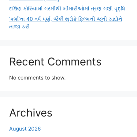
દક્ષિણ કોરિયામાં ગરમીથી બીમારીઓમાં ત્રણ ગણી વૃદ્ધિ
‘કર્મા’ના 40 વર્ષ પૂર્ણ, જૈકી શ્રોફે ફિલ્મની જૂની યાદોને
તાજા કરી
Recent Comments
No comments to show.
Archives
August 2026