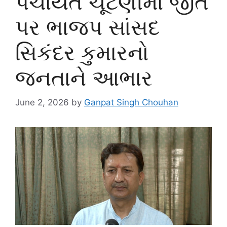
પંચાયત ચૂંટણીમાં જીત
પર ભાજપ સાંસદ
સિકંદર કુમારનો
જનતાને આભાર
June 2, 2026
by
Ganpat Singh Chouhan