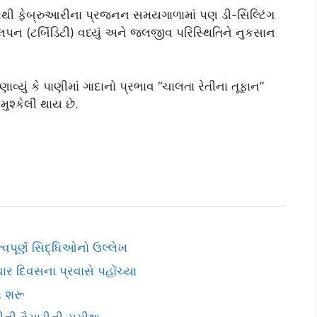
્બરથી ફેબ્રુઆરીના પ્રજનન સમયગાળામાં પણ ડી-સિલ્ટિંગ
પન (ટર્બિડિટી) વધ્યું અને જલજીવ પરિસ્થિતિને નુકસાન
ણાવ્યું કે પાણીમાં ગાદાનો પ્રભાવ “ચાલતા રેતીના તૂફાન”
ુશ્કેલી થાય છે.
વપૂર્ણ સિદ્ધિઓનો ઉલ્લેખ
િવસના પ્રવાસે પહોંચ્યા
ં શરૂ