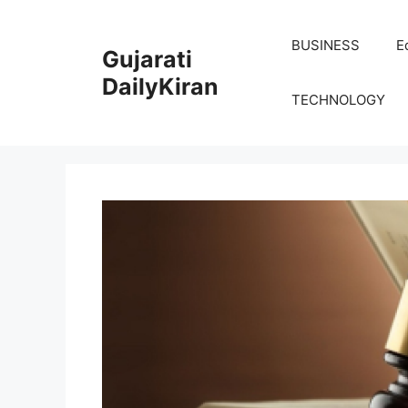
Skip
to
BUSINESS
E
Gujarati
content
DailyKiran
TECHNOLOGY