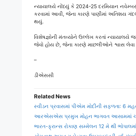
ન્યાયાલયે નોંધ્યું કે 2024-25 દરમિયાન નવેમ
કરવામાં આવી, જેના કારણે પાણીમાં અતિશય ગંદલ
થયું.
વિશેષજ્ઞોની મંતવ્યોને ઉલ્લેખ કરતાં ન્યાયાલયે જ
જેવો હોય છે, જેના કારણે માછલીઓને શ્વાસ લેવા મ
–
ડીએસસી
Related News
સ્વીડન પ્રવાસમાં પીએમ મોદીની સફળતા: 6 મહત્
આરએસએસ પ્રમુખ મોહન ભાગવત આસામમાં ચાર દ
ભારત-ફ્રાન્સ રોકાણ સમ્મેલન 12 મે થી ભોપાલમા