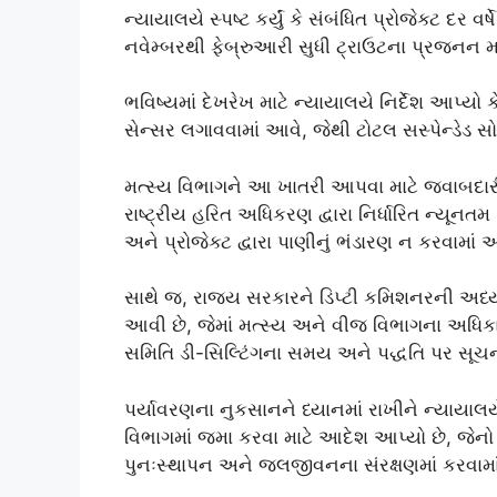
ન્યાયાલયે સ્પષ્ટ કર્યું કે સંબંધિત પ્રોજેક્ટ દર 
નવેમ્બરથી ફેબ્રુઆરી સુધી ટ્રાઉટના પ્રજનન માટ
ભવિષ્યમાં દેખરેખ માટે ન્યાયાલયે નિર્દેશ આપ્
સેન્સર લગાવવામાં આવે, જેથી ટોટલ સસ્પેન્ડેડ 
મત્સ્ય વિભાગને આ ખાતરી આપવા માટે જવાબદાર
રાષ્ટ્રીય હરિત અધિકરણ દ્વારા નિર્ધારિત ન્યૂન
અને પ્રોજેક્ટ દ્વારા પાણીનું ભંડારણ ન કરવામાં 
સાથે જ, રાજ્ય સરકારને ડિપ્ટી કમિશનરની અધ્
આવી છે, જેમાં મત્સ્ય અને વીજ વિભાગના અધિ
સમિતિ ડી-સિલ્ટિંગના સમય અને પદ્ધતિ પર સૂ
પર્યાવરણના નુકસાનને ધ્યાનમાં રાખીને ન્યાયાલ
વિભાગમાં જમા કરવા માટે આદેશ આપ્યો છે, જે
પુનઃસ્થાપન અને જલજીવનના સંરક્ષણમાં કરવામ