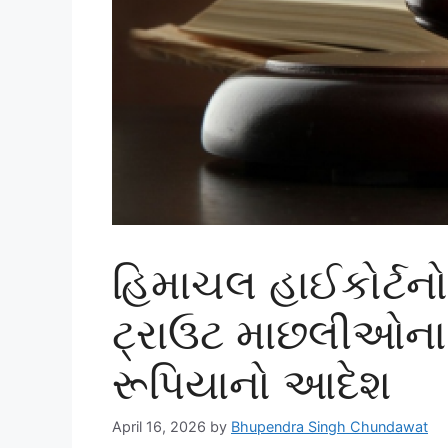
હિમાચલ હાઈકોર્ટનો 
ટ્રાઉટ માછલીઓના સ
રૂપિયાનો આદેશ
April 16, 2026
by
Bhupendra Singh Chundawat