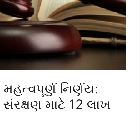
મહત્વપૂર્ણ નિર્ણય:
ંરક્ષણ માટે 12 લાખ