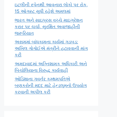
ઇટલીની સ્પેનથી આવનારા લોકો પર રોક,
15 ઓગસ્ટ સુધી રહેશે અમલમાં
ભારત અને સાઇપ્રસ વચ્ચે માઇગ્રેશન
કરાર પર ચર્ચા, સુરક્ષિત અવાજાહીની
જરૂરિયાત
અસમમાં બાંધકામના કાર્યમાં ગડબડ:
અખિલ ગોગોઈએ મંત્રીને હટાવવાની માંગ
કરી
અમદાવાદમાં અગ્નિશામક અધિકારી અને
બિચોલિયાના વિરુદ્ધ કાર્યવાહી
ઓડિશાના ગવર્નર કમ્થમપતિએ
બણકરોની મદદ માટે હેન્ડલૂમનો ઉપયોગ
કરવાની અપીલ કરી