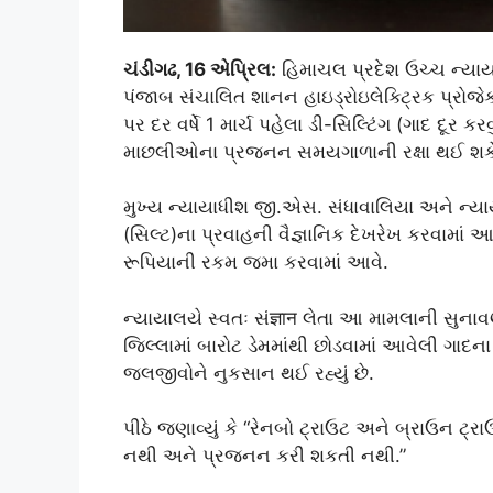
ચંડીગઢ, 16 એપ્રિલ:
હિમાચલ પ્રદેશ ઉચ્ચ ન્યાય
પંજાબ સંચાલિત શાનન હાઇડ્રોઇલેક્ટ્રિક પ્રોજેક્
પર દર વર્ષે 1 માર્ચ પહેલા ડી-સિલ્ટિંગ (ગાદ દૂર
માછલીઓના પ્રજનન સમયગાળાની રક્ષા થઈ શક
મુખ્ય ન્યાયાધીશ જી.એસ. સંધાવાલિયા અને ન્યાય
(સિલ્ટ)ના પ્રવાહની વૈજ્ઞાનિક દેખરેખ કરવામાં
રૂપિયાની રકમ જમા કરવામાં આવે.
ન્યાયાલયે સ્વતઃ સંज्ञान લેતા આ મામલાની સુનાવણ
જિલ્લામાં બારોટ ડેમમાંથી છોડવામાં આવેલી ગાદ
જલજીવોને નુકસાન થઈ રહ્યું છે.
પીઠે જણાવ્યું કે “રેનબો ટ્રાઉટ અને બ્રાઉન 
નથી અને પ્રજનન કરી શકતી નથી.”