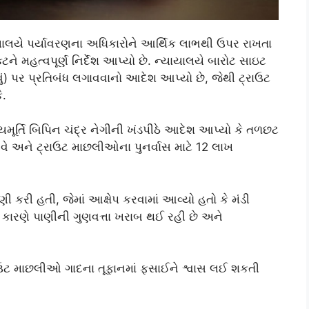
ાલયે પર્યાવરણના અધિકારોને આર્થિક લાભથી ઉપર રાખતા
ટને મહત્વપૂર્ણ નિર્દેશ આપ્યો છે. ન્યાયાલયે બારોટ સાઇટ
 કરવું) પર પ્રતિબંધ લગાવવાનો આદેશ આપ્યો છે, જેથી ટ્રાઉટ
ે.
મૂર્તિ બિપિન ચંદ્ર નેગીની ખંડપીઠે આદેશ આપ્યો કે તળછટ
 આવે અને ટ્રાઉટ માછલીઓના પુનર્વાસ માટે 12 લાખ
ી કરી હતી, જેમાં આક્ષેપ કરવામાં આવ્યો હતો કે મંડી
ના કારણે પાણીની ગુણવત્તા ખરાબ થઈ રહી છે અને
ટ્રાઉટ માછલીઓ ગાદના તૂફાનમાં ફસાઈને શ્વાસ લઈ શકતી