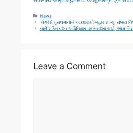
સોમનાથ અમૃત મહોત્સવ: ઉપમુખમંત્રી હર્ષ સંઘવી
Categories
News
કોંગ્રેસે મુસલમાનોને આરક્ષણથી બહાર રાખ્યું: સંજય ન
નારી શક્તિ વંદન અધિનિયમ પર સંસદમાં ચર્ચા, ઓમ બિર
Leave a Comment
Comment