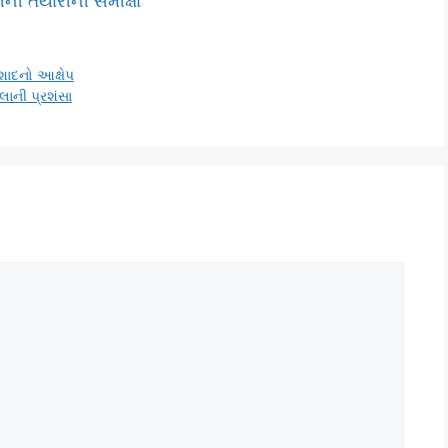
ની તૈયારીની સમીક્ષા
િશાદનો આક્ષેપ
લાની પ્રશંસા