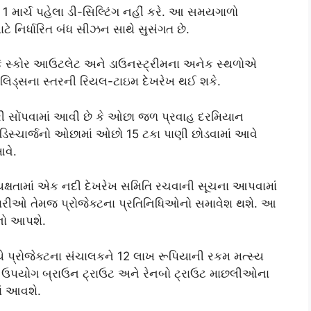
વર્ષે 1 માર્ચ પહેલા ડી-સિલ્ટિંગ નહીં કરે. આ સમયગાળો
ે નિર્ધારિત બંધ સીઝન સાથે સુસંગત છે.
યો કે સ્કોર આઉટલેટ અને ડાઉનસ્ટ્રીમના અનેક સ્થળોએ
સોલિડ્સના સ્તરની રિયલ-ટાઇમ દેખરેખ થઈ શકે.
ી સોંપવામાં આવી છે કે ઓછા જળ પ્રવાહ દરમિયાન
તમ ડિસ્ચાર્જનો ઓછામાં ઓછો 15 ટકા પાણી છોડવામાં આવે
આવે.
યક્ષતામાં એક નદી દેખરેખ સમિતિ રચવાની સૂચના આપવામાં
કારીઓ તેમજ પ્રોજેક્ટના પ્રતિનિધિઓનો સમાવેશ થશે. આ
ચનો આપશે.
યે પ્રોજેક્ટના સંચાલકને 12 લાખ રૂપિયાની રકમ મત્સ્ય
નો ઉપયોગ બ્રાઉન ટ્રાઉટ અને રેનબો ટ્રાઉટ માછલીઓના
ાં આવશે.