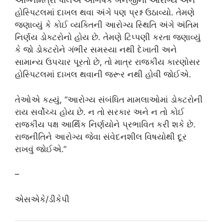
અગ્નિમિત્રા પૉલએ અભિષેક બેનર્જીના આરોગ્ય અને
હોસ્પિટલમાં દાખલ થવા અંગે પણ પ્રશ્ન ઉઠાવ્યો. તેમણે
જણાવ્યું કે કોઈ વ્યક્તિની આરોગ્ય સ્થિતિ અંગે અંતિમ
નિર્ણય ડોક્ટરોનો હોય છે. તેમણે ટિપ્પણી કરતા જણાવ્યું
કે જો ડોક્ટરોને ગંભીર સમસ્યા નથી દેખાતી અને
સામાન્ય ઉપચાર પૂરતો છે, તો માત્ર રાજકીય કારણોસર
હોસ્પિટલમાં દાખલ થવાની જરૂર નથી હોવી જોઈએ.
તેઓએ કહ્યું, “આરોગ્ય સંબંધિત મામલાઓમાં ડોક્ટરોની
રાય સર્વોચ્ચ હોય છે. ન તો સરકાર અને ન તો કોઈ
રાજકીય પક્ષ આર્થિક નિર્ણયોને પ્રભાવિત કરી શકે છે.
રાજનીતિને આરોગ્ય જેવા સંવેદનશીલ વિષયોથી દૂર
રાખવું જોઈએ.”
–
એસએકે/ડીકેપી