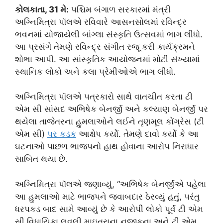
કોલકાતા, 31 મે:
પશ્ચિમ બંગાળ સરકારમાં મંત્રી
અગ્નિમિત્રા પૉલએ રવિવારે આસનસોલમાં રવિન્દ્ર
ભવનમાં યોજાયેલી બાંગ્લા સંસ્કૃતિ ઉત્સવમાં ભાગ લીધો.
આ પ્રસંગે તેમણે રવિન્દ્ર સંગીત રજૂ કરી કાર્યક્રમને
શોભા આપી. આ સાંસ્કૃતિક આયોજનમાં મોટી સંખ્યામાં
સ્થાનિક લોકો અને કલા પ્રેમીઓએ ભાગ લીધો.
અગ્નિમિત્રા પૉલએ પત્રકારો સાથે વાતચીત કરતા ટી
એમ સી સાંસદ અભિષેક બેનર્જી અને કલ્યાણ બેનર્જી પર
થયેલા તાજેતરના હુમલાઓને લઈને તૃણમૂલ કોંગ્રેસ (ટી
એમ સી)
પર કડક
આક્ષેપ કર્યો. તેમણે દાવો કર્યો કે આ
ઘટનાઓ પાછળ ભાજપનો હાથ હોવાના આરોપ નિરાધાર
સાબિત થયા છે.
અગ્નિમિત્રા પૉલએ જણાવ્યું, “અભિષેક બેનર્જીએ પહેલા
આ હુમલાઓ માટે ભાજપને જવાબદાર ઠેરવ્યું હતું, પરંતુ
ધરપકડ બાદ સામે આવ્યું છે કે આરોપી લોકો પૂર્વ ટી એમ
સી વિધાયિકા લવલી માઇત્રાના નજીકના અને ટી એમ