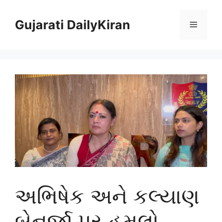
Skip
to
Gujarati DailyKiran
Menu
content
અભિષેક અને કલ્યાણ
બેનર્જી પર હુમલો