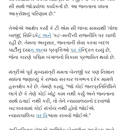
સી સાથે જોડાયેલા કાર્યકર્તા છે. આ જનતાના વધતા
આક્રોશનું પરિણામ છે.”
તેઓએ આક્ષેપ કર્યો કે ટી એમ સી લાંબા સમયથી ‘તોલા
બાજી’, સિન્ડિકે
ટ અન
ે ‘કટ-મની’ની રાજનીતિ પર ચાલી
રહી છે. તેમના અનુસાર, જનતાની સેવા કરવા બદલ
પાર્ટીનું ધ્યા
ન અન
્ય પ્રવૃત્તિઓ
પર ક
ેન્દ્રિત રહ્યું છે,
જેના કારણે પશ્ચિમ બંગાળનો વિકાસ પ્રભાવિત થયો છે.
મંત્રીએ પૂર્વ મુખ્યમંત્રી મમતા બેનર્જી પર પણ નિશાન
સાધતા જણાવ્યું કે રાજ્ય સરકાર લગભગ દરેક મામલે
હસ્તક્ષેપ કરે છે. તેમણે કહ્યું, “જો કોઈ જનપ્રતિનિધિને
લાગે છે કે તેણે કોઈ ખોટું કામ નથી કર્યું અને જનતાના
સાથે ઠગાઈ નથી કરી, તો તેને ન્યાયાલયનો દરવાજો
ખટકાવવામાં કોઈ સંકોચ નથી હોવો જોઈએ.
ન્યાયપાલિકા
પર વ
િશ્વાસ રાખવો જોઈએ.”