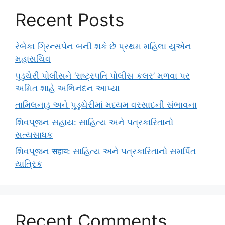
Recent Posts
રેબેકા ગ્રિન્સપેન બની શકે છે પ્રથમ મહિલા યુએન
મહાસચિવ
પુડુચેરી પોલીસને ‘રાષ્ટ્રપતિ પોલીસ કલર’ મળવા પર
અમિત શાહે અભિનંદન આપ્યા
તામિલનાડુ અને પુડુચેરીમાં મધ્યમ વરસાદની સંભાવના
શિવપૂજન સહાય: સાહિત્ય અને પત્રકારિતાનો
સત્યસાધક
શિવપૂજન सहाय: સાહિત્ય અને પત્રકારિતાનો સમર્પિત
યાત્રિક
Recent Comments