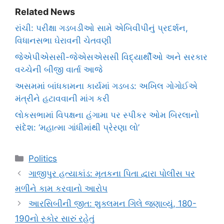
Related News
રાંચી: પરીક્ષા ગડબડીઓ સામે એબિવીપીનું પ્રદર્શન,
વિધાનસભા ઘેરાવની ચેતવણી
જેએપીએસસી-જેએસએસસી વિદ્યાર્થીઓ અને સરકાર
વચ્ચેની બીજી વાર્તા આજે
અસમમાં બાંધકામના કાર્યમાં ગડબડ: અખિલ ગોગોઈએ
મંત્રીને હટાવવાની માંગ કરી
લોકસભામાં વિપક્ષના હંગામા પર સ્પીકર ઓમ બિરલાનો
સંદેશ: ‘મહાત્મા ગાંધીમાંથી પ્રેરણા લો’
Categories
Politics
ગાજીપુર હત્યાકાંડ: મૃતકના પિતા દ્વારા પોલીસ પર
મળીને કામ કરવાનો આરોપ
આરસિબીની જીત: શુક્લમન ગિલે જણાવ્યું, 180-
190નો સ્કોર સારું રહેતું