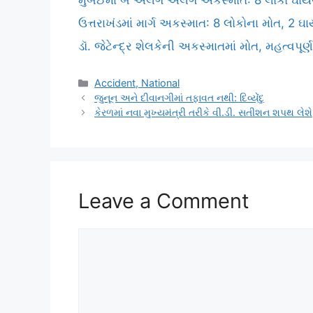
મુંબઈમાં બે અલગ અલગ અકસ્માત: 8 લોકો ઘાયલ
ઉત્તરાખંડમાં માર્ગ અકસ્માત: 8 લોકોના મોત, 2 ઘ
ડૉ. જેટેન્દ્ર શેલકેની અકસ્માતમાં મોત, મહત્વપૂર્ણ
Categories
Accident, National
જુનૂન અને દીવાનગીમાં તફાવત નથી: દિવ્યેંદુ
કેરળમાં નવા મુખ્યમંત્રી તરીકે વી.ડી. સતીશન શપથ લેશે
Leave a Comment
Comment