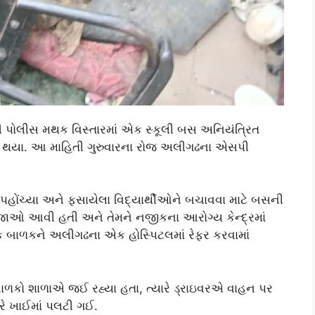
પોલીસ મથક વિસ્તારમાં એક સ્કૂલી બસ અનિયંત્રિત
યલ થયા. આ માહિતી ગુરુવારના રોજ અલીગઢના એસપી
હોંચ્યા અને ફસાયેલા વિદ્યાર્થીઓને બચાવવા માટે બસની
ાઓ આવી હતી અને તેમને નજીકના આરોગ્ય કેન્દ્રમાં
ક બાળકને અલીગઢના એક હોસ્પિટલમાં રેફર કરવામાં
ળકો શાળાએ જઈ રહ્યા હતા, ત્યારે ડ્રાઇવરએ વાહન પર
ારે ખાઈમાં પલટી ગઈ.