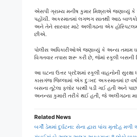
એસપી ગ્રામ્ય મનીષ કુમાર મિશ્રાએ જણાવ્યું 
પહોંચી. અકસ્માતમાં લગભગ સાતથી આઠ બાળક
અને તેને સારવાર માટે અલીગઢના એક હોસ્પિટલમા
છીએ.
પોલીસ અધિકારીઓએ જણાવ્યું કે અન્ય તમામ 
વિગતવાર તપાસ શરૂ કરી છે, જેમાં સ્કૂલી બસની 
આ ઘટના ઉત્તર પ્રદેશમાં સ્કૂલી વાહનોની સુરક્ષા
કાસગંજ જિલ્લામાં એક દુઃખદ અકસ્માતમાં છ વર્ષ
બસના તૂટેલા ફલોર પરથી પડી ગઈ હતી અને પા
અનન્યા કુમારી તરીકે થઈ હતી, જે અલીગઢના માઉન
Related News
બર્ગી ડેમમાં દુર્ઘટના: સેના દ્વારા પાંચ મૃતદેહ મળી