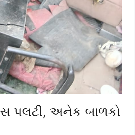
 બસ પલટી, અનેક બાળકો