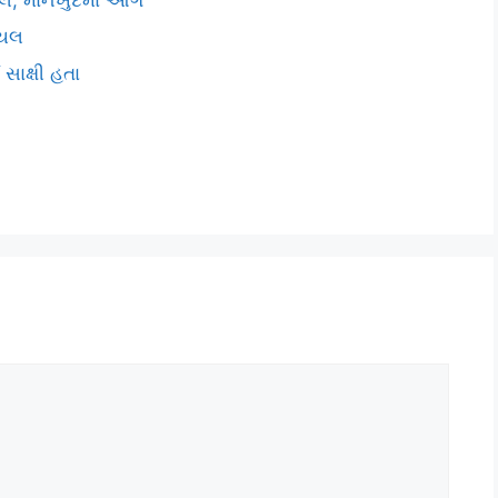
, માનખુર્દમાં આગ
ાયલ
 સાક્ષી હતા