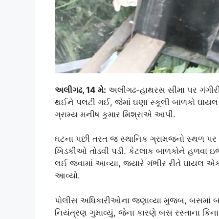
અલીગઢ, 14 મે:
અલીગઢ-હાથરસ સીમા પર ગંગીરી 
થઈને પલટી ગઈ, જેમાં ઘણા સ્કૂલી બાળકો ઘા
ગ્રામ્ય મનીષ કુમાર મિશ્રાએ આપી.
ઘટના પછી તરત જ સ્થાનિક ગ્રામજનો સ્થળ પર પ
ખિડકીઓ તોડવી પડી. કેટલાક બાળકોને હળવા ઇજ
લઈ જવામાં આવ્યા, જ્યારે ગંભીર રીતે ઘાયલ એ
આવ્યો.
પોલીસ અધિકારીઓના જણાવ્યા મુજબ, બસમાં બા
નિયંત્રણ ગુમાવ્યું, જેના કારણે બસ રસ્તાના કિન