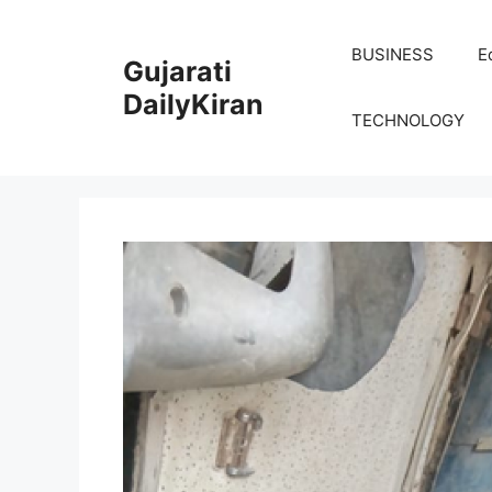
Skip
to
BUSINESS
E
Gujarati
content
DailyKiran
TECHNOLOGY