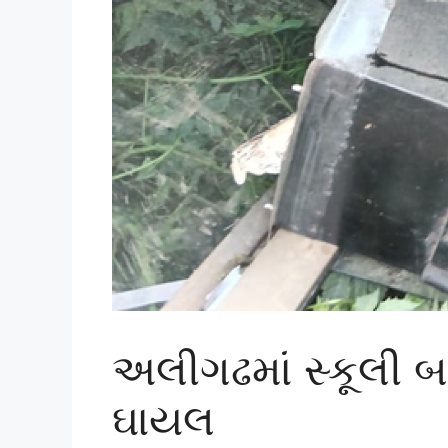
અલીગઢમાં સ્કૂલી
ઘાયલ