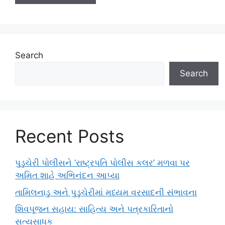
Search
Search
Recent Posts
પુડુચેરી પોલીસને ‘રાષ્ટ્રપતિ પોલીસ કલર’ મળવા પર
અમિત શાહે અભિનંદન આપ્યા
તામિલનાડુ અને પુડુચેરીમાં મધ્યમ વરસાદની સંભાવના
શિવપૂજન સહાય: સાહિત્ય અને પત્રકારિતાનો
સત્યસાધક