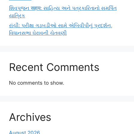
શિવપૂજન सहाय: સાહિત્ય અને પત્રકારિતાનો સમર્પિત
યાત્રિક
રાંચી: પરીક્ષા ગડબડીઓ સામે એબિવીપીનું પ્રદર્શન,
વિધાનસભા ઘેરાવની ચેતવણી
Recent Comments
No comments to show.
Archives
August 2026