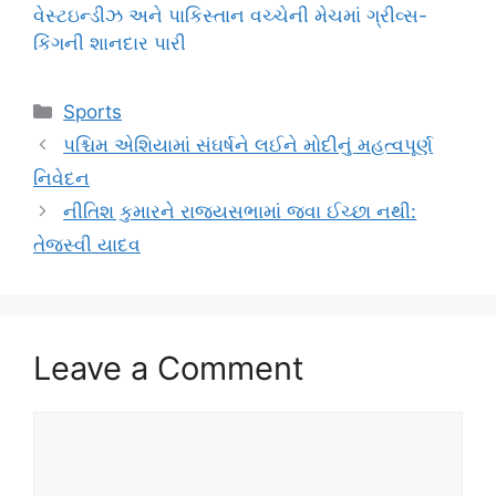
વેસ્ટઇન્ડીઝ અને પાકિસ્તાન વચ્ચેની મેચમાં ગ્રીવ્સ-
કિંગની શાનદાર પારી
Categories
Sports
પશ્ચિમ એશિયામાં સંઘર્ષને લઈને મોદીનું મહત્વપૂર્ણ
નિવેદન
નીતિશ કુમારને રાજ્યસભામાં જવા ઈચ્છા નથી:
તેજસ્વી યાદવ
Leave a Comment
Comment