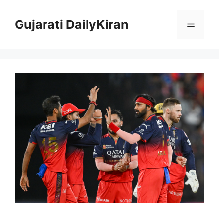
Skip
to
Gujarati DailyKiran
Menu
content