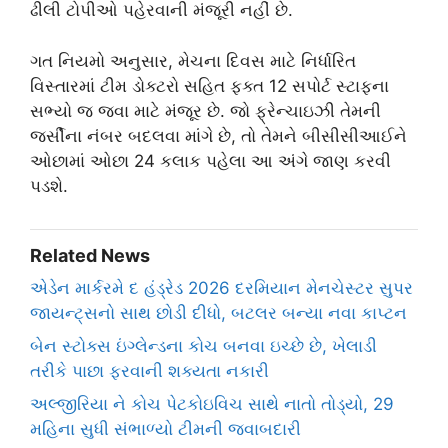
ઢીલી ટોપીઓ પહેરવાની મંજૂરી નહીં છે.
ગત નિયમો અનુસાર, મેચના દિવસ માટે નિર્ધારિત
વિસ્તારમાં ટીમ ડોક્ટરો સહિત ફક્ત 12 સપોર્ટ સ્ટાફના
સભ્યો જ જવા માટે મંજૂર છે. જો ફ્રેન્ચાઇઝી તેમની
જર્સીના નંબર બદલવા માંગે છે, તો તેમને બીસીસીઆઈને
ઓછામાં ઓછા 24 કલાક પહેલા આ અંગે જાણ કરવી
પડશે.
Related News
એડેન માર્કરમે દ હંડ્રેડ 2026 દરમિયાન મેનચેસ્ટર સુપર
જાયન્ટ્સનો સાથ છોડી દીધો, બટલર બન્યા નવા કાપ્ટન
બેન સ્ટોક્સ ઇંગ્લેન્ડના કોચ બનવા ઇચ્છે છે, ખેલાડી
તરીકે પાછા ફરવાની શક્યતા નકારી
અલ્જીરિયા ને કોચ પેટકોઇવિચ સાથે નાતો તોડ્યો, 29
મહિના સુધી સંભાળ્યો ટીમની જવાબદારી