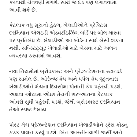
કરવાથી ચેતવણી મળશે. સાથે જ દંડ પણ લગાવવામાં
આવી શકે છે.
કેટલાક વધુ સૂચનો હેઠળ, ખેલાડીઓને પ્રેક્ટિસ
દરમિયાન એલઇડી એડવર્ટાઇઝિંગ બોર્ડ પર બોલ મારવા
પર પ્રતિબંધ છે. ખેલાડીઓ આ બોર્ડના સામે બેસી શકતા
નથી. સબ્સ્ટિટ્યૂટ ખેલાડીઓ માટે બેસવા માટે અલગ
વ્યવસ્થા કરવામાં આવશે.
નવા નિયમોમાં બ્રોડકાસ્ટ અને પ્રેઝન્ટેશનના સ્ટાન્ડર્ડ
પણ સામેલ છે. ઓરેન્જ કેપ અને પર્પલ કેપ જીતનારા
ખેલાડીઓને મેચના દિવસોમાં પોતાની કેપ પહેરવી પડશે,
અથવા ઓછામાં ઓછા મેચની શરૂઆતના કેટલાક
ઓવરો સુધી પહેરવી પડશે, જેથી બ્રોડકાસ્ટ દરમિયાન
તેઓ સ્પષ્ટ દેખાય.
પોસ્ટ મેચ પ્રેઝન્ટેશન દરમિયાન ખેલાડીઓને ડ્રેસ કોડનું
કડક પાલન કરવું પડશે. બિન આસ્તીનવાળી જર્સી અને