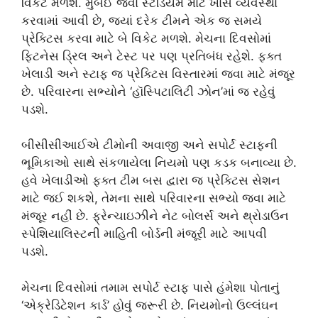
વિકેટ મળશે. મુંબઈ જેવા સ્ટેડિયમ માટે ખાસ વ્યવસ્થા
કરવામાં આવી છે, જ્યાં દરેક ટીમને એક જ સમયે
પ્રેક્ટિસ કરવા માટે બે વિકેટ મળશે. મેચના દિવસોમાં
ફિટનેસ ડ્રિલ અને ટેસ્ટ પર પણ પ્રતિબંધ રહેશે. ફક્ત
ખેલાડી અને સ્ટાફ જ પ્રેક્ટિસ વિસ્તારમાં જવા માટે મંજૂર
છે. પરિવારના સભ્યોને ‘હૉસ્પિટાલિટી ઝોન’માં જ રહેવું
પડશે.
બીસીસીઆઈએ ટીમોની અવાજી અને સપોર્ટ સ્ટાફની
ભૂમિકાઓ સાથે સંકળાયેલા નિયમો પણ કડક બનાવ્યા છે.
હવે ખેલાડીઓ ફક્ત ટીમ બસ દ્વારા જ પ્રેક્ટિસ સેશન
માટે જઈ શકશે, તેમના સાથે પરિવારના સભ્યો જવા માટે
મંજૂર નહીં છે. ફ્રેન્ચાઇઝીને નેટ બોલર્સ અને થ્રોડાઉન
સ્પેશિયાલિસ્ટની માહિતી બોર્ડની મંજૂરી માટે આપવી
પડશે.
મેચના દિવસોમાં તમામ સપોર્ટ સ્ટાફ પાસે હંમેશા પોતાનું
‘એક્રેડિટેશન કાર્ડ’ હોવું જરૂરી છે. નિયમોનો ઉલ્લંઘન