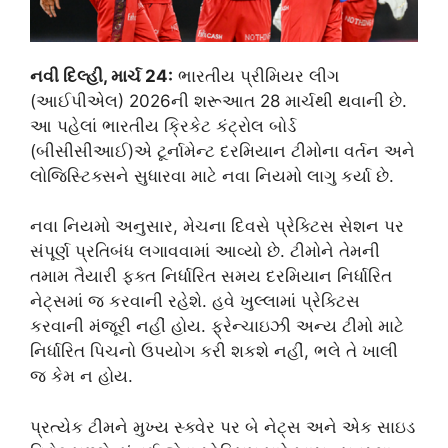
નવી દિલ્હી, માર્ચ 24:
ભારતીય પ્રીમિયર લીગ
(આઈપીએલ) 2026ની શરૂઆત 28 માર્ચથી થવાની છે.
આ પહેલાં ભારતીય ક્રિકેટ કંટ્રોલ બોર્ડ
(બીસીસીઆઈ)એ ટૂર્નામેન્ટ દરમિયાન ટીમોના વર્તન અને
લોજિસ્ટિક્સને સુધારવા માટે નવા નિયમો લાગુ કર્યા છે.
નવા નિયમો અનુસાર, મેચના દિવસે પ્રેક્ટિસ સેશન પર
સંપૂર્ણ પ્રતિબંધ લગાવવામાં આવ્યો છે. ટીમોને તેમની
તમામ તૈયારી ફક્ત નિર્ધારિત સમય દરમિયાન નિર્ધારિત
નેટ્સમાં જ કરવાની રહેશે. હવે ખુલ્લામાં પ્રેક્ટિસ
કરવાની મંજૂરી નહીં હોય. ફ્રેન્ચાઇઝી અન્ય ટીમો માટે
નિર્ધારિત પિચનો ઉપયોગ કરી શકશે નહીં, ભલે તે ખાલી
જ કેમ ન હોય.
પ્રત્યેક ટીમને મુખ્ય સ્ક્વેર પર બે નેટ્સ અને એક સાઇડ