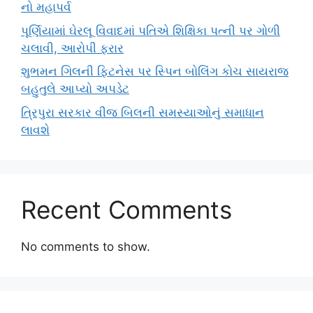
નો મહાપર્વ
પૂર્ણિયામાં ઘેરલૂ વિવાદમાં પતિએ શિક્ષિકા પત્ની પર ગોળી
ચલાવી, આરોપી ફરાર
શુભમન ગિલની ફિટનેસ પર સ્પિન બોલિંગ કોચ સાયરાજ
બહુતુલે આપ્યો અપડેટ
ત્રિપુરા સરકાર વીજ બિલની સમસ્યાઓનું સમાધાન
લાવશે
Recent Comments
No comments to show.