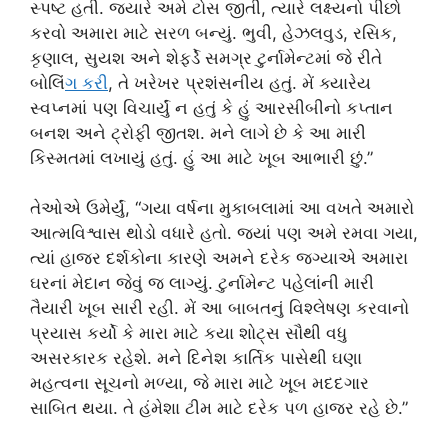
સ્પષ્ટ હતી. જ્યારે અમે ટોસ જીતી, ત્યારે લક્ષ્યનો પીછો
કરવો અમારા માટે સરળ બન્યું. ભુવી, હેઝલવુડ, રસિક,
કૃણાલ, સુયશ અને શેફર્ડે સમગ્ર ટુર્નામેન્ટમાં જે રીતે
બોલિં
ગ કર
ી, તે ખરેખર પ્રશંસનીય હતું. મેં ક્યારેય
સ્વપ્નમાં પણ વિચાર્યું ન હતું કે હું આરસીબીનો કપ્તાન
બનશ અને ટ્રોફી જીતશ. મને લાગે છે કે આ મારી
કિસ્મતમાં લખાયું હતું. હું આ માટે ખૂબ આભારી છું.”
તેઓએ ઉમેર્યું, “ગયા વર્ષના મુકાબલામાં આ વખતે અમારો
આત્મવિશ્વાસ થોડો વધારે હતો. જ્યાં પણ અમે રમવા ગયા,
ત્યાં હાજર દર્શકોના કારણે અમને દરેક જગ્યાએ અમારા
ઘરનાં મેદાન જેવું જ લાગ્યું. ટુર્નામેન્ટ પહેલાંની મારી
તૈયારી ખૂબ સારી રહી. મેં આ બાબતનું વિશ્લેષણ કરવાનો
પ્રયાસ કર્યો કે મારા માટે કયા શોટ્સ સૌથી વધુ
અસરકારક રહેશે. મને દિનેશ કાર્તિક પાસેથી ઘણા
મહત્વના સૂચનો મળ્યા, જે મારા માટે ખૂબ મદદગાર
સાબિત થયા. તે હંમેશા ટીમ માટે દરેક પળ હાજર રહે છે.”