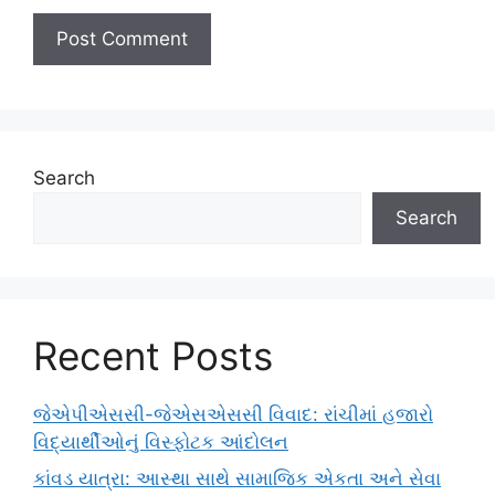
Search
Search
Recent Posts
જેએપીએસસી-જેએસએસસી વિવાદ: રાંચીમાં હજારો
વિદ્યાર્થીઓનું વિસ્ફોટક આંદોલન
કાંવડ યાત્રા: આસ્થા સાથે સામાજિક એકતા અને સેવા