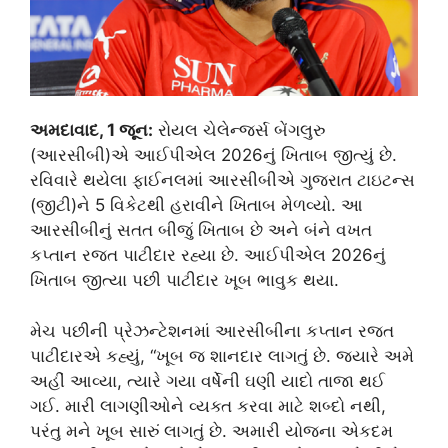
અમદાવાદ, 1 જૂન:
રોયલ ચેલેન્જર્સ બેંગલુરુ
(આરસીબી)એ આઈપીએલ 2026નું ખિતાબ જીત્યું છે.
રવિવારે થયેલા ફાઈનલમાં આરસીબીએ ગુજરાત ટાઇટન્સ
(જીટી)ને 5 વિકેટથી હરાવીને ખિતાબ મેળવ્યો. આ
આરસીબીનું સતત બીજું ખિતાબ છે અને બંને વખત
કપ્તાન રજત પાટીદાર રહ્યા છે. આઈપીએલ 2026નું
ખિતાબ જીત્યા પછી પાટીદાર ખૂબ ભાવુક થયા.
મેચ પછીની પ્રેઝન્ટેશનમાં આરસીબીના કપ્તાન રજત
પાટીદારએ કહ્યું, “ખૂબ જ શાનદાર લાગતું છે. જ્યારે અમે
અહીં આવ્યા, ત્યારે ગયા વર્ષેની ઘણી યાદો તાજા થઈ
ગઈ. મારી લાગણીઓને વ્યક્ત કરવા માટે શબ્દો નથી,
પરંતુ મને ખૂબ સારું લાગતું છે. અમારી યોજના એકદમ