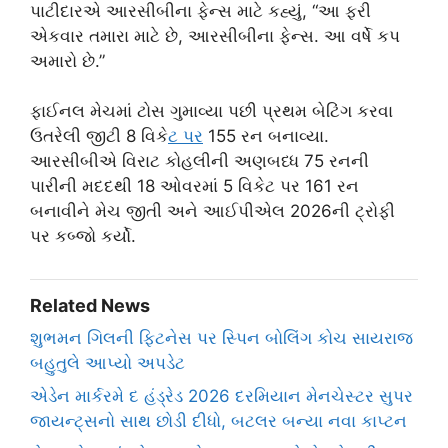
પાટીદારએ આરસીબીના ફેન્સ માટે કહ્યું, “આ ફરી
એકવાર તમારા માટે છે, આરસીબીના ફેન્સ. આ વર્ષે કપ
અમારો છે.”
ફાઈનલ મેચમાં ટોસ ગુમાવ્યા પછી પ્રથમ બેટિંગ કરવા
ઉતરેલી જીટી 8 વિકે
ટ પર
155 રન બનાવ્યા.
આરસીબીએ વિરાટ કોહલીની અણબધ્ધ 75 રનની
પારીની મદદથી 18 ઓવરમાં 5 વિકેટ પર 161 રન
બનાવીને મેચ જીતી અને આઈપીએલ 2026ની ટ્રોફી
પર કબ્જો કર્યો.
Related News
શુભમન ગિલની ફિટનેસ પર સ્પિન બોલિંગ કોચ સાયરાજ
બહુતુલે આપ્યો અપડેટ
એડેન માર્કરમે દ હંડ્રેડ 2026 દરમિયાન મેનચેસ્ટર સુપર
જાયન્ટ્સનો સાથ છોડી દીધો, બટલર બન્યા નવા કાપ્ટન