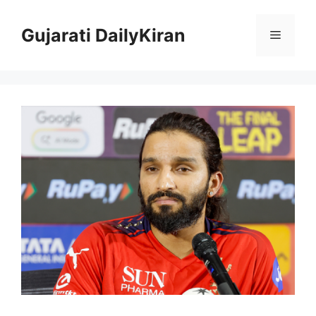
Skip
to
Gujarati DailyKiran
Menu
content