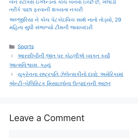
બેન સ્ટોક્સ ઇંગ્લેન્ડના કોચ બનવા ઇચ્છે છે, ખેલાડી
તરીકે પાછા ફરવાની શક્યતા નકારી
અલ્જીરિયા ને કોચ પેટકોઇવિચ સાથે નાતો તોડ્યો, 29
મહિના સુધી સંભાળ્યો ટીમની જવાબદારી
Categories
Sports
આરસીબીની જીત પર કોહલીએ વ્યક્ત કર્યો
આત્મવિશ્વાસ, કહ્યું
યુક્રેનના રાષ્ટ્રપતિ ઝેલેન્સકીનો દાવો: અમેરિકામાં
એન્ટી-બેલિસ્ટિક મિસાઇલોના ઉત્પાદનની અછત
Leave a Comment
Comment