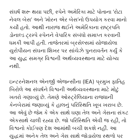
સંઘર્ષ શરૂ થયા પછી, સ્પેને અમેરિકા માટે પોતાના ‘રોટા
નેવલ બેસ’ અને ‘મોરન એર બેસ’નો ઉપયોગ કરવા માનો
કર્યો હતો. આથી નારાજ થઈને અમેરિકાના રાષ્ટ્રપતિ
ડોનાલ્ડ ટ્રમ્પે સ્પેનને વેપારિક સંબંધો સમાપ્ત કરવાની
ધમકી આપી હતી. તાજેતરમાં બ્રસેલ્સમાં યોજાયેલા
યુરોપીયન સંઘના શિખર પર સાંચેઝે પુનરાવર્તન કર્યું કે
આ યુદ્ધ સમગ્ર વિશ્વની અર્થવ્યવસ્થાના માટે યોગ્ય
નથી.
ઇન્ટરનેશનલ એનર્જી એજન્સીના (IEA) પ્રમુખ ફાતિહ
બિરોલે આ સંઘર્ષને વિશ્વની અર્થવ્યવસ્થાના માટે મોટું
ખતરો ગણાવ્યું છે. તેમણે ઓસ્ટ્રેલિયાના રાજધાની
કેનબેરામાં જણાવ્યું કે હાલનું પરિસ્થિતિ ખૂબ ખરાબ છે.
આ એવું છે જેમ કે એક સાથે ઘણા તેલ અને ગેસના સંકટ
એકસાથે ચાલી રહ્યા છે. જો પરિસ્થિતિ એવી જ રહી, તો
વિશ્વનો કોઈપણ દેશ આમાંથી બચી શકશે નહીં. આ
યુદ્ધમાં અનેક તેલ અને ગેસ સાથે જોડાયેલા સ્થળો પર