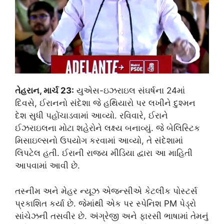
તેહરાન, માર્ચ 23:
યુએસ-ઇઝરાઇલ સંઘર્ષના 24માં
દિવસે, ઈરાનનો સંદેશા જે હથિયારો પર લખીને દુશ્મન
દેશ સુધી પહોંચાડવામાં આવ્યો. રવિવારે, ઈરાને
ઈઝરાઇલના મોટા શહેરોને લક્ષ્ય બનાવ્યું. જે બેલિસ્ટિક
મિસાઇલ્સનો ઉપયોગ કરવામાં આવ્યો, તે સંદેશામાં
લિપટેલ હતી. ઈરાની રાજ્ય મીડિયા દ્વારા આ માહિતી
આપવામાં આવી છે.
તસ્નીમ અને મેહર ન્યૂઝ એજન્સીએ કેટલીક પોસ્ટર્સ
પ્રકાશિત કર્યા છે. જેમાંથી એક પર સ્પેનિશ PM પેડ્રો
સાંચેઝની તસવીર છે. અંગ્રેજી અને ફારસી ભાષામાં તેમનું