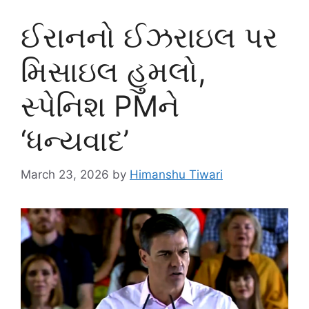
ઈરાનનો ઈઝરાઇલ પર
મિસાઇલ હુમલો,
સ્પેનિશ PMને
‘ધન્યવાદ’
March 23, 2026
by
Himanshu Tiwari