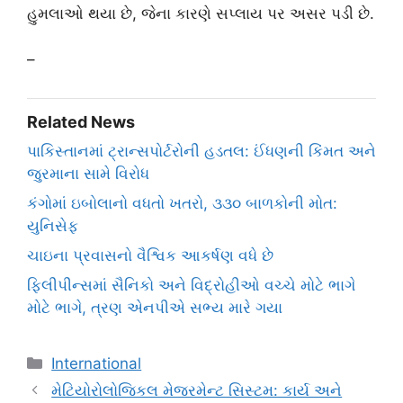
હુમલાઓ થયા છે, જેના કારણે સપ્લાય પર અસર પડી છે.
–
Related News
પાકિસ્તાનમાં ટ્રાન્સપોર્ટરોની હડતલ: ઈંધણની કિંમત અને
જુરમાના સામે વિરોધ
કંગોમાં ઇબોલાનો વધતો ખતરો, ૩૩૦ બાળકોની મોત:
યુનિસેફ
ચાઇના પ્રવાસનો વૈશ્વિક આકર્ષણ વધે છે
ફિલીપીન્સમાં સૈનિકો અને વિદ્રોહીઓ વચ્ચે મોટે ભાગે
મોટે ભાગે, ત્રણ એનપીએ સભ્ય મારે ગયા
Categories
International
મેટિયોરોલોજિકલ મેજરમેન્ટ સિસ્ટમ: કાર્ય અને