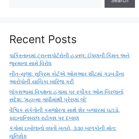
Search
Recent Posts
પાકિસ્તાનમાં ટ્રાન્સપોર્ટરોની હડતલ: ઈંધણની કિંમત અને
જુરમાના સામે વિરોધ
નીત-યુજી: સુપ્રિમ કોર્ટએ ઓમઆર શીટમાં ગડબડીના
આરોપોની યાચિકા ખારિજ કરી
લોકસભામાં વિપક્ષના હંગામા પર સ્પીકર ઓમ બિરલાનો
સંદેશ: ‘મહાત્મા ગાંધીમાંથી પ્રેરણા લો’
વૈશ્વિક સંકેતોની કમજોરતા સાથે શેર બજારમાં ઘટાડો,
ફાઇનાન્સિયલ સ્ટોક્સ પર દબાણ
કંગોમાં ઇબોલાનો વધતો ખતરો, ૩૩૦ બાળકોની મોત:
યુનિસેફ