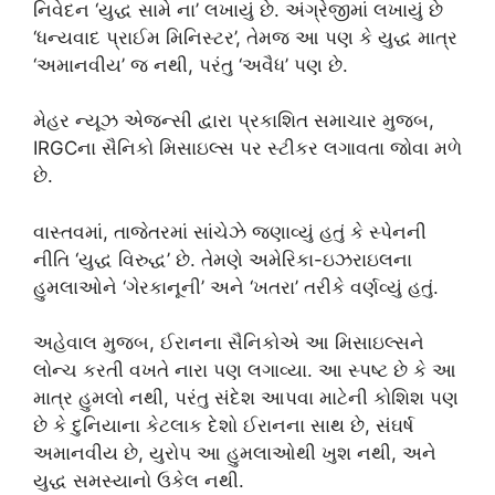
નિવેદન ‘યુદ્ધ સામે ના’ લખાયું છે. અંગ્રેજીમાં લખાયું છે
‘ધન્યવાદ પ્રાઈમ મિનિસ્ટર’, તેમજ આ પણ કે યુદ્ધ માત્ર
‘અમાનવીય’ જ નથી, પરંતુ ‘અવૈધ’ પણ છે.
મેહર ન્યૂઝ એજન્સી દ્વારા પ્રકાશિત સમાચાર મુજબ,
IRGCના સૈનિકો મિસાઇલ્સ પર સ્ટીકર લગાવતા જોવા મળે
છે.
વાસ્તવમાં, તાજેતરમાં સાંચેઝે જણાવ્યું હતું કે સ્પેનની
નીતિ ‘યુદ્ધ વિરુદ્ધ’ છે. તેમણે અમેરિકા-ઇઝરાઇલના
હુમલાઓને ‘ગેરકાનૂની’ અને ‘ખતરા’ તરીકે વર્ણવ્યું હતું.
અહેવાલ મુજબ, ઈરાનના સૈનિકોએ આ મિસાઇલ્સને
લોન્ચ કરતી વખતે નારા પણ લગાવ્યા. આ સ્પષ્ટ છે કે આ
માત્ર હુમલો નથી, પરંતુ સંદેશ આપવા માટેની કોશિશ પણ
છે કે દુનિયાના કેટલાક દેશો ઈરાનના સાથ છે, સંઘર્ષ
અમાનવીય છે, યુરોપ આ હુમલાઓથી ખુશ નથી, અને
યુદ્ધ સમસ્યાનો ઉકેલ નથી.