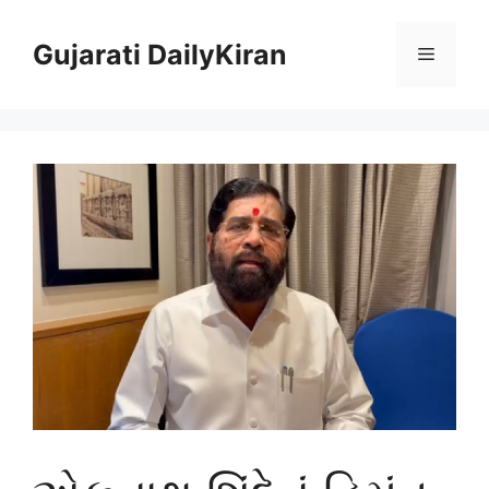
Skip
to
Gujarati DailyKiran
Menu
content