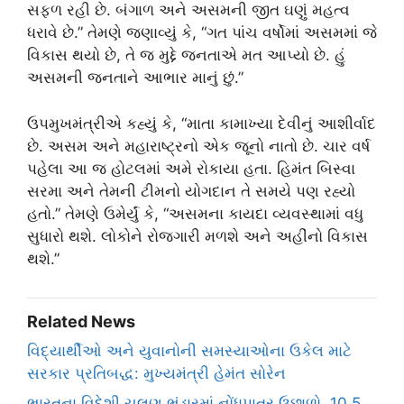
સફળ રહી છે. બંગાળ અને અસમની જીત ઘણું મહત્વ
ધરાવે છે.” તેમણે જણાવ્યું કે, “ગત પાંચ વર્ષોમાં અસમમાં જે
વિકાસ થયો છે, તે જ મુદ્દે જનતાએ મત આપ્યો છે. હું
અસમની જનતાને આભાર માનું છું.”
ઉપમુખમંત્રીએ કહ્યું કે, “માતા કામાખ્યા દેવીનું આશીર્વાદ
છે. અસમ અને મહારાષ્ટ્રનો એક જૂનો નાતો છે. ચાર વર્ષ
પહેલા આ જ હોટલમાં અમે રોકાયા હતા. હિમંત બિસ્વા
સરમા અને તેમની ટીમનો યોગદાન તે સમયે પણ રહ્યો
હતો.” તેમણે ઉમેર્યું કે, “અસમના કાયદા વ્યવસ્થામાં વધુ
સુધારો થશે. લોકોને રોજગારી મળશે અને અહીંનો વિકાસ
થશે.”
Related News
વિદ્યાર્થીઓ અને યુવાનોની સમસ્યાઓના ઉકેલ માટે
સરકાર પ્રતિબદ્ધ: મુખ્યમંત્રી હેમંત સોરેન
ભારતના વિદેશી ચલણ ભંડારમાં નોંધપાત્ર ઉછાળો, 10.5