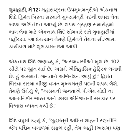
ગુવાહાટી, મે 12:
મહારાષ્ટ્રના ઉપમુખમંત્રીએ એકનાથ
શિંદે હિમંત બિસ્વા સરમાને મુખ્યમંત્રી પદની શપથ લેવા
બદલ અભિનંદન આપ્યું છે. શપથ ગ્રહણ સમારોહમાં
ભાગ લેવા માટે એકનાથ શિંદે સોમવારે રાતે ગુવાહાટીમાં
પહોંચ્યા. આ દરમ્યાન તેમણે હિમંતને તેમના સી.આમ.
કાર્યકાળ માટે શુભકામનાઓ આપી.
એકનાથ શિંદે જણાવ્યું કે, “અસમવાસીઓ ખુશ છે. 102
સીટો પર જીત થઈ છે. અસમે ઐતિહાસિક હેટ્રિક લગાવી
છે. હું અસમની જનતાને અભિનંદન આપું છું.” હિમંત
બિસ્વા સરમા બીજી વખત મુખ્યમંત્રી પદની શપથ લેશે.
તેમણે ઉમેર્યું કે, “અસમની જનતાએ પીએમ મોદી ના
આત્મનિર્ભર ભારત અને ડબલ એન્જિનની સરકાર પર
વિશ્વાસ વ્યક્ત કર્યો છે.”
શિંદે વધુમાં કહ્યું કે, “ગૃહમંત્રી અમિત શાહની રણનીતિ
જેમ પશ્ચિમ બંગાળમાં સફળ રહી, તેમ અહીં (અસમ) પણ