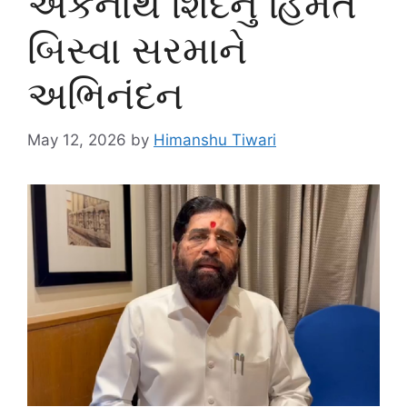
એકનાથ શિંદેનું હિમંત
બિસ્વા સરમાને
અભિનંદન
May 12, 2026
by
Himanshu Tiwari