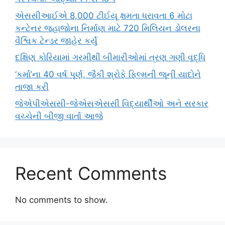
એસસીઆઈએ 8,000 ટીઈયૂ ક્ષમતા ધરાવતા 6 મોટા
કન્ટેનર જહાજોના નિર્માણ માટે 720 મિલિયન ડોલરના
વૈશ્વિક ટેન્ડર જાહેર કર્યું
દક્ષિણ કોરિયામાં ગરમીથી બીમારીઓમાં ત્રણ ગણી વૃદ્ધિ
‘કર્મા’ના 40 વર્ષ પૂર્ણ, જૈકી શ્રોફે ફિલ્મની જૂની યાદોને
તાજા કરી
જેએપીએસસી-જેએસએસસી વિદ્યાર્થીઓ અને સરકાર
વચ્ચેની બીજી વાર્તા આજે
Recent Comments
No comments to show.