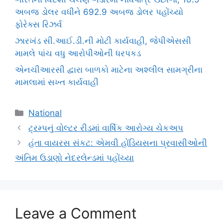
અબજ ડોલર વધીને 692.9 અબજ ડોલર પહોંચ્યો
ફોરેક્સ રિઝર્વ
ઝારખંડ સી.આઈ.ડી.ની મોટી કાર્યવાહી, જેપીએસસી
મામલે પાંચ વધુ આરોપીઓની ધરપકડ
એનચીઆરસી દ્વારા બાળકો માટેના અશ્લીલ સામગ્રીના
મામલામાં સખ્ત કાર્યવાહી
Categories
National
ટ્રમ્પનું વોલ્ટર રીડમાં વાર્ષિક આરોગ્ય ચેકઅપ
હંતા વાયરસ સંકટ: એમવી હોંડિયસના પ્રવાસીઓની
અંતિમ ઉડાણો નેદરલેન્ડમાં પહોંચ્યા
Leave a Comment