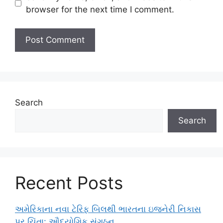
browser for the next time I comment.
Search
Search
Recent Posts
અમેરિકાના નવા ટેરિફ બિલથી ભારતના ઇજનેરી નિકાસ
પર ચિંતા: ઔદ્યોગિક સંગઠન