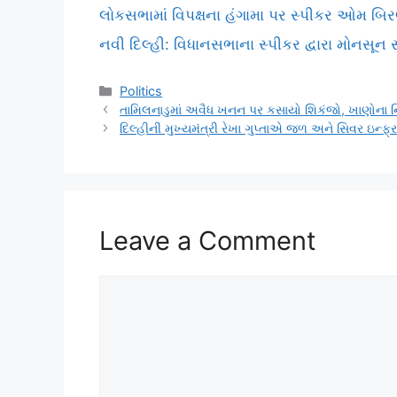
લોકસભામાં વિપક્ષના હંગામા પર સ્પીકર ઓમ બિરલાન
નવી દિલ્હી: વિધાનસભાના સ્પીકર દ્વારા મોનસૂન સત
Categories
Politics
તામિલનાડુમાં અવૈધ ખનન પર કસાયો શિકંજો, ખાણોના ન
દિલ્હીની મુખ્યમંત્રી રેખા ગુપ્તાએ જળ અને સિવર ઇન્ફ્ર
Leave a Comment
Comment