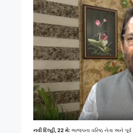
નવી દિલ્હી, 22 મે:
ભાજપના વરિષ્ઠ નેતા અને પૂર્