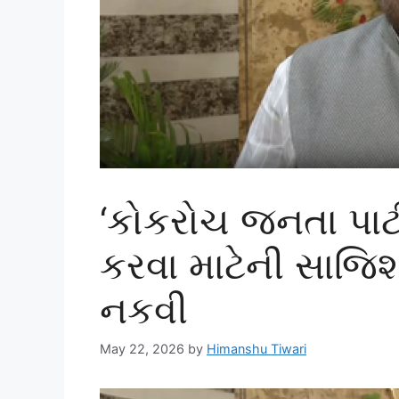
‘કોકરોચ જનતા પાર્
કરવા માટેની સાજિશ
નકવી
May 22, 2026
by
Himanshu Tiwari