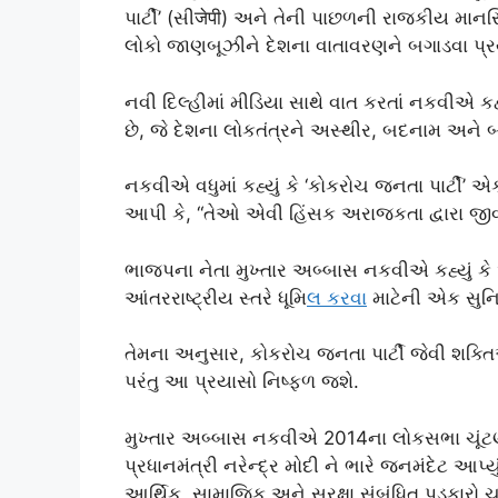
પાર્ટી’ (સીजेपी) અને તેની પાછળની રાજકીય માનસિ
લોકો જાણબૂઝીને દેશના વાતાવરણને બગાડવા પ્રય
નવી દિલ્હીમાં મીડિયા સાથે વાત કરતાં નકવીએ 
છે, જે દેશના લોકતંત્રને અસ્થીર, બદનામ અને બગ
નકવીએ વધુમાં કહ્યું કે ‘કોકરોચ જનતા પાર્ટી’ 
આપી કે, “તેઓ એવી હિંસક અરાજકતા દ્વારા જીવં
ભાજપના નેતા મુખ્તાર અબ્બાસ નકવીએ કહ્યું ક
આંતરરાષ્ટ્રીય સ્તરે ધૂમિ
લ કરવ
ા માટેની એક સુ
તેમના અનુસાર, કોકરોચ જનતા પાર્ટી જેવી શક્ત
પરંતુ આ પ્રયાસો નિષ્ફળ જશે.
મુખ્તાર અબ્બાસ નકવીએ 2014ના લોકસભા ચૂંટણી
પ્રધાનમંત્રી નરેન્દ્ર મોદી ને ભારે જનમંદેટ આપ્ય
આર્થિક, સામાજિક અને સુરક્ષા સંબંધિત પડકારો 