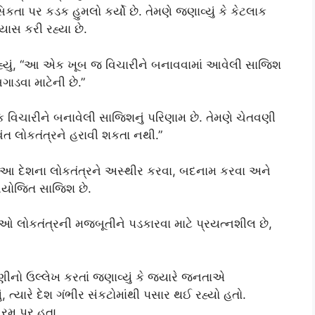
કતા પર કડક હુમલો કર્યો છે. તેમણે જણાવ્યું કે કેટલાક
ાસ કરી રહ્યા છે.
કહ્યું, “આ એક ખૂબ જ વિચારીને બનાવવામાં આવેલી સાજિશ
ાડવા માટેની છે.”
એક વિચારીને બનાવેલી સાજિશનું પરિણામ છે. તેમણે ચેતવણી
ત લોકતંત્રને હરાવી શકતા નથી.”
ે આ દેશના લોકતંત્રને અસ્થીર કરવા, બદનામ કરવા અને
નિયોજિત સાજિશ છે.
િઓ લોકતંત્રની મજબૂતીને પડકારવા માટે પ્રયત્નશીલ છે,
નો ઉલ્લેખ કરતાં જણાવ્યું કે જ્યારે જનતાએ
ું, ત્યારે દેશ ગંભીર સંકટોમાંથી પસાર થઈ રહ્યો હતો.
ચરમ પર હતા.