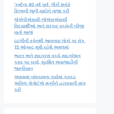
‘કર્મા’ના 40 વર્ષ પૂર્ણ, જૈકી શ્રોફે
ફિલ્મની જૂની યાદોને તાજા કરી
જેએપીએસસી-જેએસએસસી
વિદ્યાર્થીઓ અને સરકાર વચ્ચેની બીજી
વાર્તા આજે
ઇટલીની સ્પેનથી આવનારા લોકો પર રોક,
15 ઓગસ્ટ સુધી રહેશે અમલમાં
ભારત અને સાઇપ્રસ વચ્ચે માઇગ્રેશન
કરાર પર ચર્ચા, સુરક્ષિત અવાજાહીની
જરૂરિયાત
અસમમાં બાંધકામના કાર્યમાં ગડબડ:
અખિલ ગોગોઈએ મંત્રીને હટાવવાની માંગ
કરી