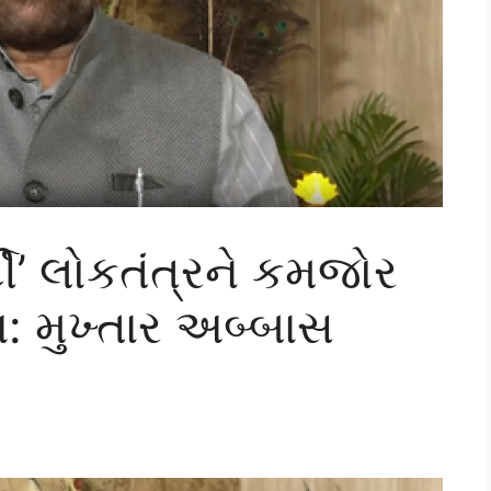
ટી’ લોકતંત્રને કમજોર
: મુખ્તાર અબ્બાસ