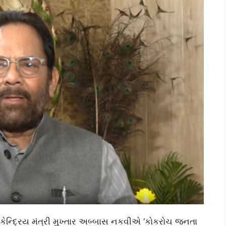
વ કેન્દ્રિય મંત્રી મુખ્તાર અબ્બાસ નકવીએ ‘કોકરોચ જનતા