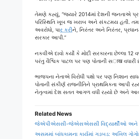
તેમણે કહ્યું, “જ્યારે 2014માં દેશની જનતાએ પ્રધ
પરિસ્થિતિ ખૂબ જ ખરાબ અને સંકટમય હતી. તમામ
અવરોધો, પા
ર કર
ીને, નિરંતર અને નિરંતર, પ્રધ
સરકાર આપી.”
નકવીએ દાવો કર્યો કે મોદી સરકારના છેલ્લા 12 વર્
પરંતુ વૈશ્વિક પાટલ પર પણ પોતાની સाख વધારી છ
ભાજપના નેતાએ વિરોધી પક્ષો પર પણ નિશાન સાધતા
પોતાની સંકીર્ણ રાજનીતિને પ્રાથમિકતા આપી રહ્ય
નેતૃત્વમાં દેશ સતત આગળ વધી રહ્યો છે અને 
Related News
જેએપીએસસી-જેએસએસસી વિદ્યાર્થીઓ અને સરક
અસમમાં બાંધકામના કાર્યમાં ગડબડ: અખિલ ગોગોઈ