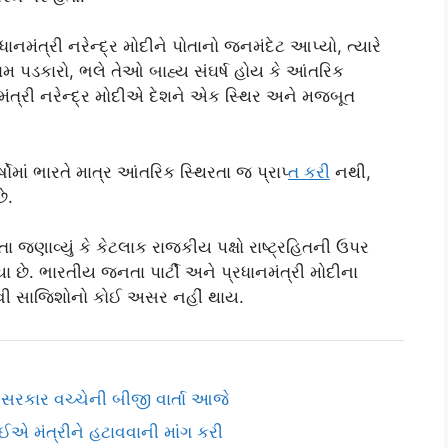
ાનમંત્રી નરેન્દ્ર મોદીને પોતાનો જનમંદેટ આપ્યો, ત્યારે
 પડકારો, ભલે તેઓ બાહ્ય સંઘર્ષ હોય કે આંતરિક
ાનમંત્રી નરેન્દ્ર મોદીએ દેશને એક સ્થિર અને મજબૂત
ષોમાં ભારતે માત્ર આંતરિક સ્થિરતા જ પ્રાપ્
ત કર
ી નથી,
ે.
 જણાવ્યું કે કેટલાક રાજકીય પક્ષો રાષ્ટ્રહિતની ઉપર
ા છે. ભારતીય જનતા પાર્ટી અને પ્રધાનમંત્રી મોદીના
આવી સાજિશોનો કોઈ અસર નહીં થાય.
ાર વચ્ચેની બીજી વાર્તા આજે
એ મંત્રીને હટાવવાની માંગ કરી