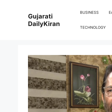
Skip
to
BUSINESS
E
Gujarati
content
DailyKiran
TECHNOLOGY