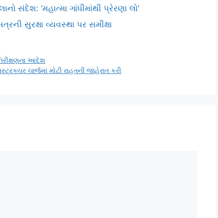
ો સંદેશ: ‘મહાત્મા ગાંધીમાંથી પ્રેરણા લો’
્રની સુરક્ષા વ્યવસ્થા પર સમીક્ષા
િરીક્ષણના આદેશ
ાસ્ટ્રક્ચર ચાર્જમાં મોટી રાહતની જાહેરાત કરી