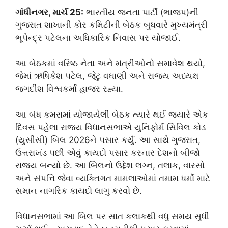
ગાંધીનગર, માર્ચ 25:
ભારતીય જનતા પાર્ટી (ભાજપ)ની
ગુજરાત શાખાની કોર કમિટીની બેઠક બુધવારે મુખ્યમંત્રી
ભૂપેન્દ્ર પટેલના અધિકારિક નિવાસ પર યોજાઈ.
આ બેઠકમાં વરિષ્ઠ નેતા અને મંત્રીઓનો સમાવેશ થયો,
જેમાં ઋષિકેશ પટેલ, જેટુ વઘાણી અને રાજ્ય અધ્યક્ષ
જગદીશ વિશ્વકર્મા હાજર રહ્યા.
આ બંધ કમરામાં યોજાયેલી બેઠક ત્યારે થઈ જ્યારે એક
દિવસ પહેલા રાજ્ય વિધાનસભાએ યુનિફોર્મ સિવિલ કોડ
(યુસીસી) બિલ 2026ને પસાર કર્યું. આ સાથે ગુજરાત,
ઉત્તરાખંડ પછી એવું કાયદો પસાર કરનાર દેશનો બીજો
રાજ્ય બન્યો છે. આ બિલનો ઉદ્દેશ લગ્ન, તલાક, વારસો
અને સંપત્તિ જેવા વ્યક્તિગત મામલાઓમાં તમામ ધર્મો માટે
સમાન નાગરિક કાયદો લાગુ કરવો છે.
વિધાનસભામાં આ બિલ પર સાત કલાકથી વધુ સમય સુધી