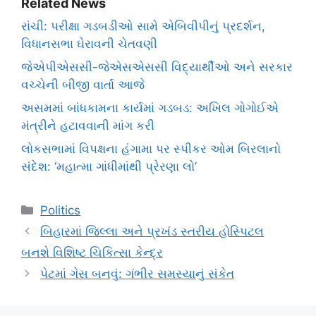
Related News
રાંચી: પરીક્ષા ગડબડીઓ સામે એબિવીપીનું પ્રદર્શન,
વિધાનસભા ઘેરાવની ચેતવણી
જેએપીએસસી-જેએસએસસી વિદ્યાર્થીઓ અને સરકાર
વચ્ચેની બીજી વાર્તા આજે
અસમમાં બાંધકામના કાર્યમાં ગડબડ: અખિલ ગોગોઈએ
મંત્રીને હટાવવાની માંગ કરી
લોકસભામાં વિપક્ષના હંગામા પર સ્પીકર ઓમ બિરલાનો
સંદેશ: ‘મહાત્મા ગાંધીમાંથી પ્રેરણા લો’
Categories
Politics
બિહારમાં જિલ્લા અને પ્રખંડ સ્તરીય હોસ્પિટલ
બનશે વિશિષ્ટ ચિકિત્સા કેન્દ્ર
પેટમાં ગેસ બનવું: ગંભીર સમસ્યાનું સંકેત