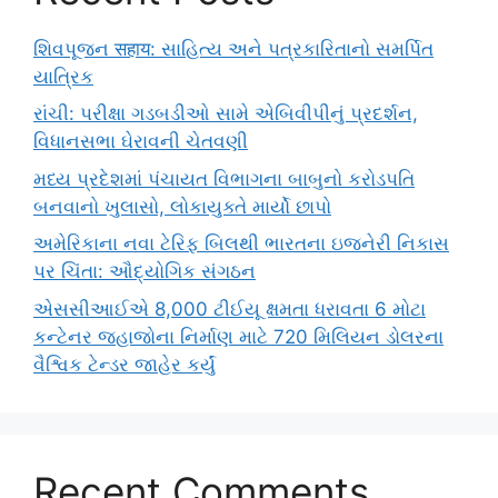
શિવપૂજન सहाय: સાહિત્ય અને પત્રકારિતાનો સમર્પિત
યાત્રિક
રાંચી: પરીક્ષા ગડબડીઓ સામે એબિવીપીનું પ્રદર્શન,
વિધાનસભા ઘેરાવની ચેતવણી
મધ્ય પ્રદેશમાં પંચાયત વિભાગના બાબુનો કરોડપતિ
બનવાનો ખુલાસો, લોકાયુક્તે માર્યો છાપો
અમેરિકાના નવા ટેરિફ બિલથી ભારતના ઇજનેરી નિકાસ
પર ચિંતા: ઔદ્યોગિક સંગઠન
એસસીઆઈએ 8,000 ટીઈયૂ ક્ષમતા ધરાવતા 6 મોટા
કન્ટેનર જહાજોના નિર્માણ માટે 720 મિલિયન ડોલરના
વૈશ્વિક ટેન્ડર જાહેર કર્યું
Recent Comments