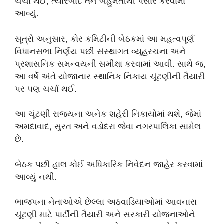
ચર્ચા થઈ, ત્યારબાદ તેને બહુમતીથી પસાર કરવામાં
આવ્યું.
સૂત્રો અનુસાર, કોર કમિટીની બેઠકમાં આ મહત્વપૂર્ણ
વિધાનસભા નિર્ણય પછી સંસ્થાગત વ્યૂહરચના અને
પ્રશાસનિક સમન્વયની સમીક્ષા કરવામાં આવી. સાથે જ,
આ વર્ષે અંતે યોજાનાર સ્થાનિક નિકાય ચૂંટણીની તૈયારી
પર પણ ચર્ચા થઈ.
આ ચૂંટણી રાજ્યના અનેક શહેરી નિકાયોમાં થશે, જેમાં
અમદાવાદ, સુરત અને વડોદરા જેવા નગરપાલિકા સામેલ
છે.
બેઠક પછી હાલ કોઈ અધિકારિક નિવેદન જાહેર કરવામાં
આવ્યું નથી.
ભાજપના નેતાઓએ છેલ્લા અઠવાડિયાઓમાં આવનારા
ચૂંટણી માટે પાર્ટીની તૈયારી અને સરકારી યોજનાઓને