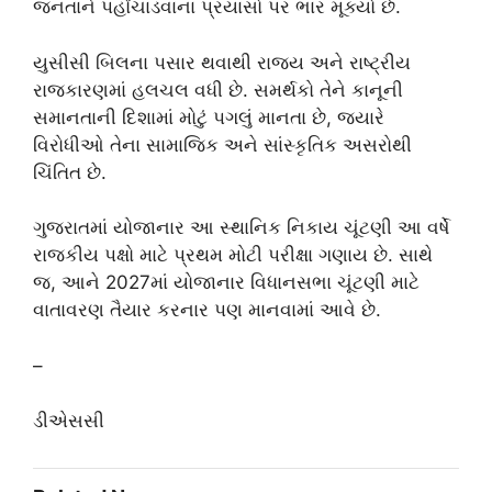
જનતાને પહોંચાડવાના પ્રયાસો પર ભાર મૂક્યો છે.
યુસીસી બિલના પસાર થવાથી રાજ્ય અને રાષ્ટ્રીય
રાજકારણમાં હલચલ વધી છે. સમર્થકો તેને કાનૂની
સમાનતાની દિશામાં મોટું પગલું માનતા છે, જ્યારે
વિરોધીઓ તેના સામાજિક અને સાંસ્કૃતિક અસરોથી
ચિંતિત છે.
ગુજરાતમાં યોજાનાર આ સ્થાનિક નિકાય ચૂંટણી આ વર્ષે
રાજકીય પક્ષો માટે પ્રથમ મોટી પરીક્ષા ગણાય છે. સાથે
જ, આને 2027માં યોજાનાર વિધાનસભા ચૂંટણી માટે
વાતાવરણ તૈયાર કરનાર પણ માનવામાં આવે છે.
–
ડીએસસી