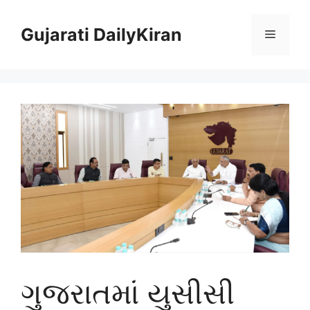
Skip
to
Gujarati DailyKiran
Menu
content
ગુજરાતમાં યુસીસી