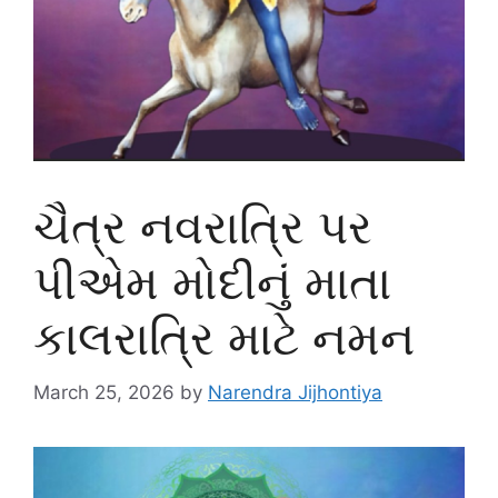
ચૈત્ર નવરાત્રિ પર
પીએમ મોદીનું માતા
કાલરાત્રિ માટે નમન
March 25, 2026
by
Narendra Jijhontiya