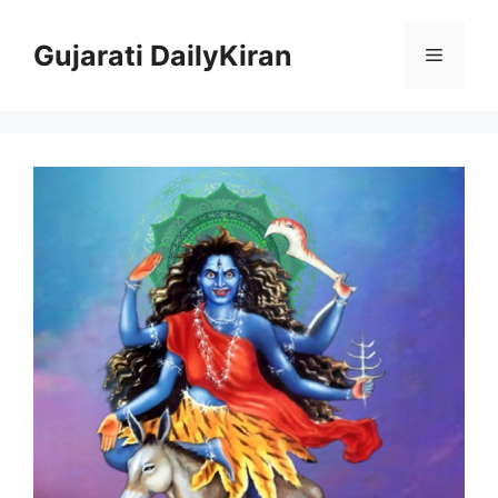
Skip
to
Gujarati DailyKiran
Menu
content