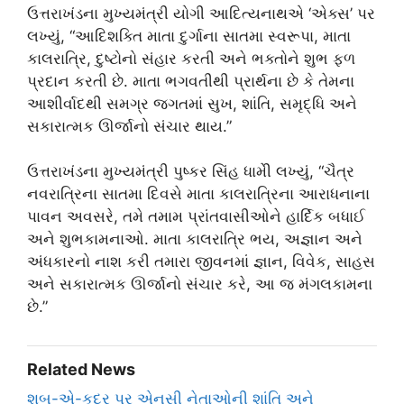
ઉત્તરાખંડના મુખ્યમંત્રી યોગી આદિત્યનાથએ ‘એક્સ’ પર
લખ્યું, “આદિશક્તિ માતા દુર્ગાના સાતમા સ્વરૂપા, માતા
કાલરાત્રિ, દુષ્ટોનો સંહાર કરતી અને ભક્તોને શુભ ફળ
પ્રદાન કરતી છે. માતા ભગવતીથી પ્રાર્થના છે કે તેમના
આશીર્વાદથી સમગ્ર જગતમાં સુખ, શાંતિ, સમૃદ્ધિ અને
સકારાત્મક ઊર્જાનો સંચાર થાય.”
ઉત્તરાખંડના મુખ્યમંત્રી પુષ્કર સિંહ ધામીે લખ્યું, “ચૈત્ર
નવરાત્રિના સાતમા દિવસે માતા કાલરાત્રિના આરાધનાના
પાવન અવસરે, તમે તમામ પ્રાંતવાસીઓને હાર્દિક બધાઈ
અને શુભકામનાઓ. માતા કાલરાત્રિ ભય, અજ્ઞાન અને
અંધકારનો નાશ કરી તમારા જીવનમાં જ્ઞાન, વિવેક, સાહસ
અને સકારાત્મક ઊર્જાનો સંચાર કરે, આ જ મંગલકામના
છે.”
Related News
શબ-એ-કદ્ર પર એનસી નેતાઓની શાંતિ અને