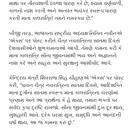
માથા પર ગૌરવશાળી ધ્વજા ધારણ કરે છે, શ્યામ વર્ણવાળી,
કાળનો નાશ કરતી અને અત્યંત ભયંકર સ્વરૂપ ધારણ
કરતી માતા કાલરાત્રિ! તમને નમસ્કાર છે.”
બીજી તરફ, ભાજપના રાષ્ટ્રીય અધ્યક્ષ નિતિન નવીનએ
‘એક્સ’ પર પોસ્ટ કરીને ચૈત્ર નવરાત્રિના સાતમા દિવસે
દેશવાસીઓને શુભકામનાઓ આપી. તેમણે કામના કરી કે
માતા કાલરાત્રિ સૌના જીવનમાંથી ભય અને અજ્ઞાનને
નાશ કરે અને સાહસ અને સુરક્ષાનું આશીર્વાદ આપે.
કેન્દ્રિય મંત્રી શિવરાજ સિંહ ચૌહાણએ ‘એક્સ’ પર પોસ્ટ
કરી, “પાવન ચૈત્ર નવરાત્રિના સાતમા દિવસે, આદિશક્તિ
માતા દુર્ગાના સાતમા સ્વરૂપ માતા કાલરાત્રિના ચરણોમાં
પ્રણામ અને આ પ્રાર્થના કે હે માયા, તમારા ભક્તો પર
સર્વદા કૃપા દ્રષ્ટિ રાખજો. સૌના જીવનમાંથી દુખ દૂર થાય,
ખુશહાલી આવે. દરેક ઘરમાં સુખ, સમૃદ્ધિ અને આનંદની
વર્ષા થાય, આ જ કામના કરું છું.”