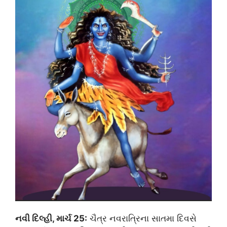
નવી દિલ્હી, માર્ચ 25:
ચૈત્ર નવરાત્રિના સાતમા દિવસે