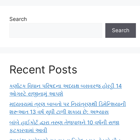
Search
Search
Recent Posts
કર્ણાટક વિધાન પરિષદના અધ્યક્ષ બસવરજ હોરટ્ટી 14
ઓગસ્ટે રાજીનામું આપશે
મધ્યવયમાં ત્રણ બાબતો પર નિયંત્રણથી ડિમેન્શિયાની
શરૂઆત 13 વર્ષ સુધી ટાળી શકાય છે: અભ્યાસ
બાંબે હાઈકોર્ટ દ્વારા તરુણ તેજપાલને 10 વર્ષની સજા
ફટકારવામાં આવી