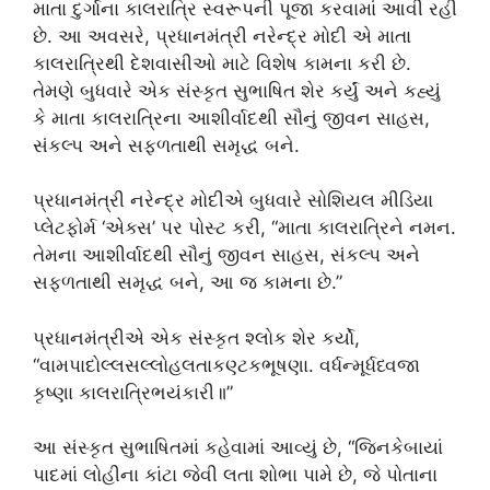
માતા દુર્ગાના કાલરાત્રિ સ્વરૂપની પૂજા કરવામાં આવી રહી
છે. આ અવસરે, પ્રધાનમંત્રી નરેન્દ્ર મોદી એ માતા
કાલરાત્રિથી દેશવાસીઓ માટે વિશેષ કામના કરી છે.
તેમણે બુધવારે એક સંસ્કૃત સુભાષિત શેર કર્યું અને કહ્યું
કે માતા કાલરાત્રિના આશીર્વાદથી સૌનું જીવન સાહસ,
સંકલ્પ અને સફળતાથી સમૃદ્ધ બને.
પ્રધાનમંત્રી નરેન્દ્ર મોદીએ બુધવારે સોશિયલ મીડિયા
પ્લેટફોર્મ ‘એક્સ’ પર પોસ્ટ કરી, “માતા કાલરાત્રિને નમન.
તેમના આશીર્વાદથી સૌનું જીવન સાહસ, સંકલ્પ અને
સફળતાથી સમૃદ્ધ બને, આ જ કામના છે.”
પ્રધાનમંત્રીએ એક સંસ્કૃત શ્લોક શેર કર્યો,
“વામપાદોલ્લસલ્લોહલતાકણ્ટકભૂષણા. વર્ધન્મૂર્ધધ્વજા
કૃષ્ણા કાલરાત્રિભયંકારી॥”
આ સંસ્કૃત સુભાષિતમાં કહેવામાં આવ્યું છે, “જિનકેબાયાં
પાદમાં લોહીના કાંટા જેવી લતા શોભા પામે છે, જે પોતાના