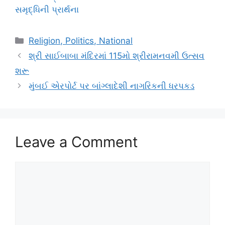
સમૃદ્ધિની પ્રાર્થના
Categories
Religion, Politics, National
શ્રી સાઈબાબા મંદિરમાં 115મો શ્રીરામનવમી ઉત્સવ
શરૂ
મુંબઈ એરપોર્ટ પર બાંગ્લાદેશી નાગરિકની ધરપકડ
Leave a Comment
Comment