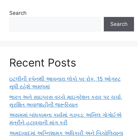
Search
Search
Recent Posts
ઇટલીની સ્પેનથી આવનારા લોકો પર રોક, 15 ઓગસ્ટ
સુધી રહેશે અમલમાં
ભારત અને સાઇપ્રસ વચ્ચે માઇગ્રેશન કરાર પર ચર્ચા,
સુરક્ષિત અવાજાહીની જરૂરિયાત
અસમમાં બાંધકામના કાર્યમાં ગડબડ: અખિલ ગોગોઈએ
મંત્રીને હટાવવાની માંગ કરી
અમદાવાદમાં અગ્નિશામક અધિકારી અને બિચોલિયાના