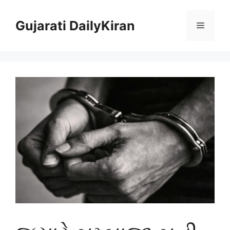
Skip
to
Gujarati DailyKiran
Menu
content