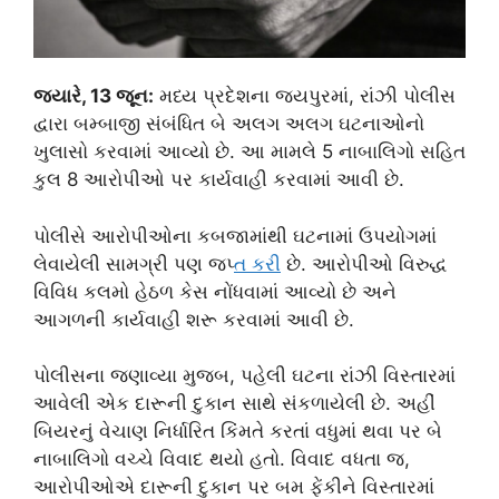
જ્યારે, 13 જૂન:
મધ્ય પ્રદેશના જયપુરમાં, રાંઝી પોલીસ
દ્વારા બમ્બાજી સંબંધિત બે અલગ અલગ ઘટનાઓનો
ખુલાસો કરવામાં આવ્યો છે. આ મામલે 5 નાબાલિગો સહિત
કુલ 8 આરોપીઓ પર કાર્યવાહી કરવામાં આવી છે.
પોલીસે આરોપીઓના કબજામાંથી ઘટનામાં ઉપયોગમાં
લેવાયેલી સામગ્રી પણ જપ્
ત કર
ી છે. આરોપીઓ વિરુદ્ધ
વિવિધ કલમો હેઠળ કેસ નોંધવામાં આવ્યો છે અને
આગળની કાર્યવાહી શરૂ કરવામાં આવી છે.
પોલીસના જણાવ્યા મુજબ, પહેલી ઘટના રાંઝી વિસ્તારમાં
આવેલી એક દારૂની દુકાન સાથે સંકળાયેલી છે. અહીં
બિયરનું વેચાણ નિર્ધારિત કિંમતે કરતાં વધુમાં થવા પર બે
નાબાલિગો વચ્ચે વિવાદ થયો હતો. વિવાદ વધતા જ,
આરોપીઓએ દારૂની દુકાન પર બમ ફેંકીને વિસ્તારમાં