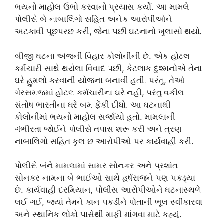
ભયનો માહોલ ઉભો કરવાનો પ્રયાસ કર્યો. આ મામલે
પોલીસે બે નાબાલિગો સહિત અનેક આરોપીઓને
અટકાવી પૂછપરછ કરી, જેના પછી ઘટનાનો ખુલાસો થયો.
બીજી ઘટના અંજની વિહાર કોલોનીની છે. એક હોટલ
કર્મચારી સાથે થયેલા વિવાદ પછી, કેટલાક દુશ્મનોએ તેના
ઘરે હુમલો કરવાની યોજના બનાવી હતી. પરંતુ, તેઓ
ગેરસમજમાં હોટલ કર્મચારીના ઘરે નહીં, પરંતુ વકીલ
સંતોષ ભારતીના ઘરે બમ ફેંકી દીધો. આ ઘટનાથી
કોલોનીમાં ભયનો માહોલ સર્જાયો હતો. મામલાની
ગંભીરતા જોઈને પોલીસે તપાસ શરૂ કરી અને ત્રણ
નાબાલિગો સહિત કુલ છ આરોપીઓ પર કાર્યવાહી કરી.
પોલીસે બંને મામલામાં સામર સોનકર અને પ્રશાંત
સોનકર નામના બે ભાઈઓ સાથે હર્ષરાજને પણ પકડ્યા
છે. કાર્યવાહી દરમિયાન, પોલીસ આરોપીઓને ઘટનાસ્થળે
લઈ ગઈ, જ્યાં તેમને કાન પકડીને પોતાની ભૂલ સ્વીકારવા
અને સ્થાનિક લોકો પાસેથી માફી માંગવા માટે કહ્યું.