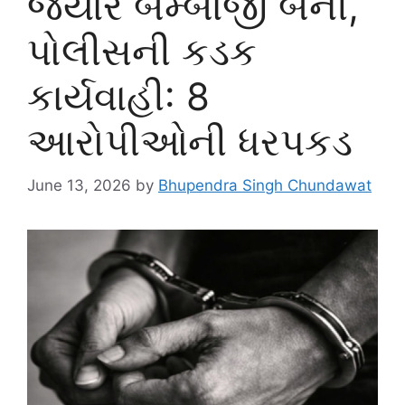
જયારે બમ્બાજી બની,
પોલીસની કડક
કાર્યવાહી: 8
આરોપીઓની ધરપકડ
June 13, 2026
by
Bhupendra Singh Chundawat