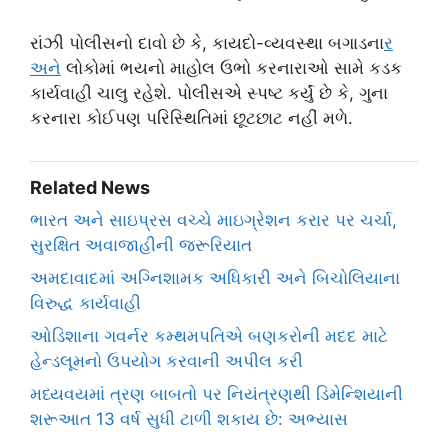
રાંઝી પોલીસનો દાવો છે કે, કાયદો-વ્યવસ્થા બગાડના
ર
અન
ે લોકોમાં ભયનો માહોલ ઉભો કરનારાઓ સામે કડક
કાર્યવાહી ચાલુ રહેશે. પોલીસએ સ્પષ્ટ કર્યું છે કે, ગુના
કરનારા કોઈપણ પરિસ્થિતિમાં છૂટછાટ નહીં મળે.
Related News
ભારત અને સાઇપ્રસ વચ્ચે માઇગ્રેશન કરાર પર ચર્ચા,
સુરક્ષિત અવાજાહીની જરૂરિયાત
અમદાવાદમાં અગ્નિશામક અધિકારી અને બિચોલિયાના
વિરુદ્ધ કાર્યવાહી
ઓડિશાના ગવર્નર કમ્થમપતિએ બણકરોની મદદ માટે
હેન્ડલૂમનો ઉપયોગ કરવાની અપીલ કરી
મધ્યવયમાં ત્રણ બાબતો પર નિયંત્રણથી ડિમેન્શિયાની
શરૂઆત 13 વર્ષ સુધી ટાળી શકાય છે: અભ્યાસ