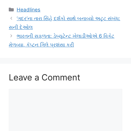
Categories
Headlines
‘ગદર’ના તારા સિંહે દર્શકો સાથે બનાવ્યો અટૂટ સંબંધ:
સની દેઓલ
ભારતની સફળતા: ડેબ્યુટેન્ટ ખેલાડીઓએ 6 વિકેટ
મેળવ્યા, કૅપ્ટન ગિલે પ્રશંસા કરી
Leave a Comment
Comment