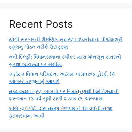
Recent Posts
યોગી સરકારની શૈક્ષણિક સુધારણા: દેવરીયાના પીએમશ્રી
સ્કૂલનું મોડલ તરીકે ઉદાહરણ
નવી દિલ્હી: વિધાનસભાના સ્પીકર દ્વારા મોનસૂન સત્રની
સુરક્ષા વ્યવસ્થા પર સમીક્ષા
કર્ણાટક વિધાન પરિષદના અધ્યક્ષ બસવરજ હોરટ્ટી 14
ઓગસ્ટે રાજીનામું આપશે
મધ્યવયમાં ત્રણ બાબતો પર નિયંત્રણથી ડિમેન્શિયાની
શરૂઆત 13 વર્ષ સુધી ટાળી શકાય છે: અભ્યાસ
બાંબે હાઈકોર્ટ દ્વારા તરુણ તેજપાલને 10 વર્ષની સજા
ફટકારવામાં આવી