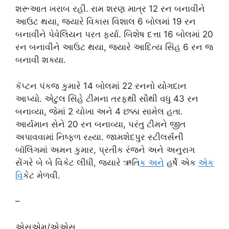
શરૂઆત ખરાબ રહી. રામ શરણ માત્ર 12 રન બનાવીને
આઉટ થયા, જ્યારે વિકાસ વિશાલ 6 બોલમાં 19 રન
બનાવીને પેવેલિયન પરત ફર્યા. બિશેષ દત્તા 16 બોલમાં 20
રન બનાવીને આઉટ થયા, જ્યારે આદિત્ય સિંહ 6 રન જ
બનાવી શક્યા.
કૅપ્ટન પંકજ કુમારે 14 બોલમાં 22 રનનો યોગદાન
આપ્યો. એટુલ સિંહે ટીમના તરફથી સૌથી વધુ 43 રન
બનાવ્યા, જેમાં 2 ચોખા અને 4 છક્કા સામેલ હતા.
આર્યમાન સેને 20 રન બનાવ્યા, પરંતુ ટીમને જીત
અપાવવામાં નિષ્ફળ રહ્યા. જામશેદપુર સ્ટીલર્સની
બૉલિંગમાં અમન કુમાર, પ્રતીક રંજને અને અનુરાગ
સેંગરે બે બે વિકેટ લીધી, જ્યારે ઋતિ
ક અન
ે હર્ષે એક
એક
વ
િકેટ મેળવી.
–
એસએમ/એએસ