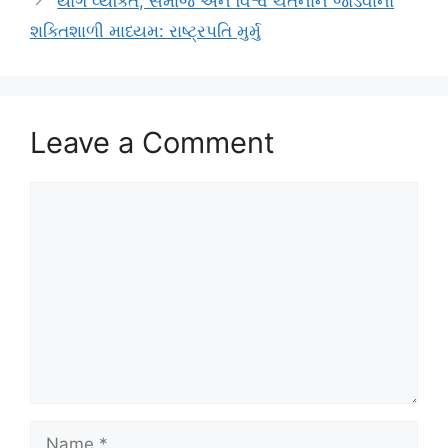
યોગ વ્યક્તિ, સમાજ અને વિશ્વ ચેતનાને જોડવાનો
શક્તિશાળી માધ્યમ: રાષ્ટ્રપતિ મુર્મુ
Leave a Comment
Comment
Name