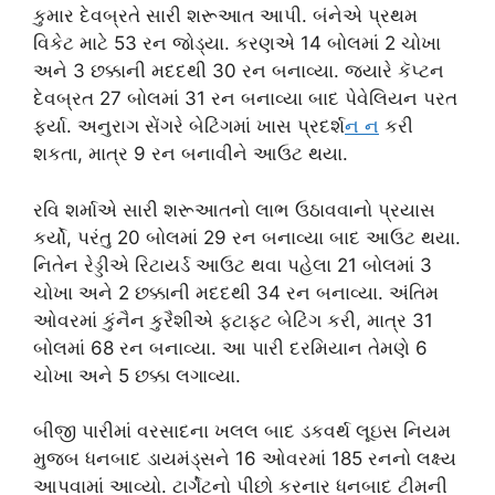
કુમાર દેવબ્રતે સારી શરૂઆત આપી. બંનેએ પ્રથમ
વિકેટ માટે 53 રન જોડ્યા. કરણએ 14 બોલમાં 2 ચોખા
અને 3 છક્કાની મદદથી 30 રન બનાવ્યા. જ્યારે કૅપ્ટન
દેવબ્રત 27 બોલમાં 31 રન બનાવ્યા બાદ પેવેલિયન પરત
ફર્યા. અનુરાગ સેંગરે બેટિંગમાં ખાસ પ્રદર્
શન ન
કરી
શકતા, માત્ર 9 રન બનાવીને આઉટ થયા.
રવિ શર્માએ સારી શરૂઆતનો લાભ ઉઠાવવાનો પ્રયાસ
કર્યો, પરંતુ 20 બોલમાં 29 રન બનાવ્યા બાદ આઉટ થયા.
નિતેન રેડ્ડીએ રિટાયર્ડ આઉટ થવા પહેલા 21 બોલમાં 3
ચોખા અને 2 છક્કાની મદદથી 34 રન બનાવ્યા. અંતિમ
ઓવરમાં કુંનૈન કુરૈશીએ ફટાફટ બેટિંગ કરી, માત્ર 31
બોલમાં 68 રન બનાવ્યા. આ પારી દરમિયાન તેમણે 6
ચોખા અને 5 છક્કા લગાવ્યા.
બીજી પારીમાં વરસાદના ખલલ બાદ ડકવર્થ લૂઇસ નિયમ
મુજબ ધનબાદ ડાયમંડ્સને 16 ઓવરમાં 185 રનનો લક્ષ્ય
આપવામાં આવ્યો. ટાર્ગેટનો પીછો કરનાર ધનબાદ ટીમની