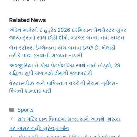
Related News
એડેન માર્કરમે દ હંડ્રેડ 2026 દરમિયાન મેનચેસ્ટર સુપર
જાયન્ટ્સનો સાથ છોડી દીધો, બટલર બન્યા નવા કાપ્ટન
બેન સ્ટોક્સ ઇંગ્લેન્ડના કોચ બનવા ઇચ્છે છે, ખેલાડી
તરીકે પાછા ફરવાની શક્યતા નકારી
અલ્જીરિયા ને કોચ પેટકોઇવિચ સાથે નાતો તોડ્યો, 29
મહિના સુધી સંભાળ્યો ટીમની જવાબદારી
વેસ્ટઇન્ડીઝ અને પાકિસ્તાન વચ્ચેની મેચમાં ગ્રીવ્સ-
કિંગની શાનદાર પારી
Categories
Sports
રામ મંદિર દાન વિવાદમાં સત્ય સામે આવશે, શ્રદ્ધા
પર અસર નહીં: સુરેન્દ્ર જૈન