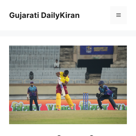
Skip
to
Gujarati DailyKiran
Menu
content