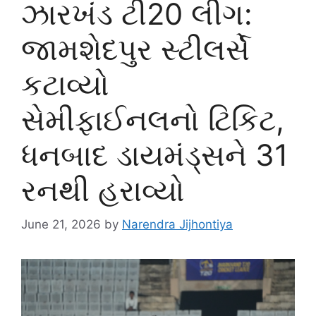
ઝારખંડ ટી20 લીગ:
જામશેદપુર સ્ટીલર્સે
કટાવ્યો
સેમીફાઈનલનો ટિકિટ,
ધનબાદ ડાયમંડ્સને 31
રનથી હરાવ્યો
June 21, 2026
by
Narendra Jijhontiya