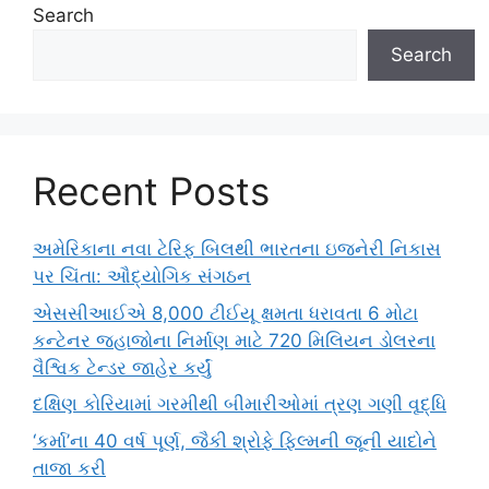
Search
Search
Recent Posts
અમેરિકાના નવા ટેરિફ બિલથી ભારતના ઇજનેરી નિકાસ
પર ચિંતા: ઔદ્યોગિક સંગઠન
એસસીઆઈએ 8,000 ટીઈયૂ ક્ષમતા ધરાવતા 6 મોટા
કન્ટેનર જહાજોના નિર્માણ માટે 720 મિલિયન ડોલરના
વૈશ્વિક ટેન્ડર જાહેર કર્યું
દક્ષિણ કોરિયામાં ગરમીથી બીમારીઓમાં ત્રણ ગણી વૃદ્ધિ
‘કર્મા’ના 40 વર્ષ પૂર્ણ, જૈકી શ્રોફે ફિલ્મની જૂની યાદોને
તાજા કરી