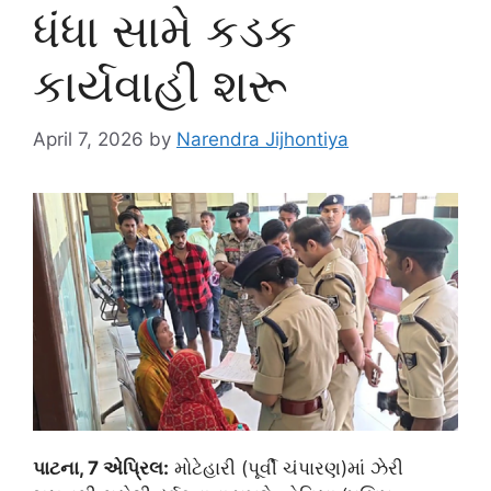
ધંધા સામે કડક
કાર્યવાહી શરૂ
April 7, 2026
by
Narendra Jijhontiya
પાટના, 7 એપ્રિલ:
મોટેહારી (પૂર્વી ચંપારણ)માં ઝેરી