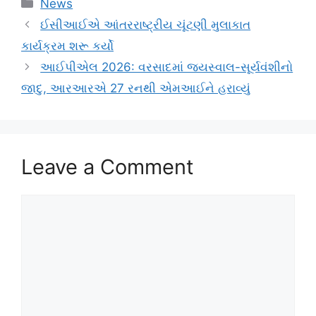
Categories
News
ઈસીઆઈએ આંતરરાષ્ટ્રીય ચૂંટણી મુલાકાત
કાર્યક્રમ શરૂ કર્યો
આઈપીએલ 2026: વરસાદમાં જયસ્વાલ-સૂર્યવંશીનો
જાદુ, આરઆરએ 27 રનથી એમઆઈને હરાવ્યું
Leave a Comment
Comment