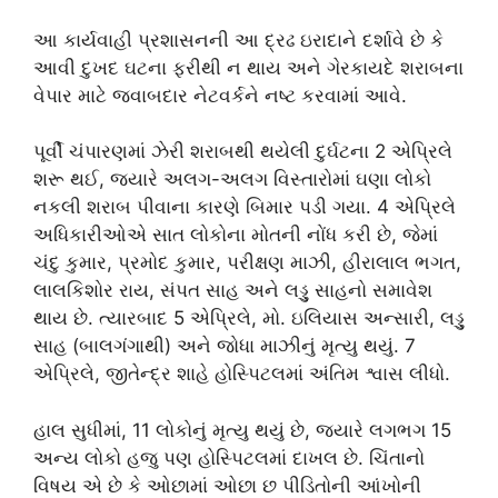
આ કાર્યવાહી પ્રશાસનની આ દ્રઢ ઇરાદાને દર્શાવે છે કે
આવી દુખદ ઘટના ફરીથી ન થાય અને ગેરકાયદે શરાબના
વેપાર માટે જવાબદાર નેટવર્કને નષ્ટ કરવામાં આવે.
પૂર્વી ચંપારણમાં ઝેરી શરાબથી થયેલી દુર્ઘટના 2 એપ્રિલે
શરૂ થઈ, જ્યારે અલગ-અલગ વિસ્તારોમાં ઘણા લોકો
નકલી શરાબ પીવાના કારણે બિમાર પડી ગયા. 4 એપ્રિલે
અધિકારીઓએ સાત લોકોના મોતની નોંધ કરી છે, જેમાં
ચંદુ કુમાર, પ્રમોદ કુમાર, પરીક્ષણ માઝી, હીરાલાલ ભગત,
લાલકિશોર રાય, સંપત સાહ અને લડ્ડુ સાહનો સમાવેશ
થાય છે. ત્યારબાદ 5 એપ્રિલે, મો. ઇલિયાસ અન્સારી, લડ્ડુ
સાહ (બાલગંગાથી) અને જોધા માઝીનું મૃત્યુ થયું. 7
એપ્રિલે, જીતેન્દ્ર શાહે હોસ્પિટલમાં અંતિમ શ્વાસ લીધો.
હાલ સુધીમાં, 11 લોકોનું મૃત્યુ થયું છે, જ્યારે લગભગ 15
અન્ય લોકો હજુ પણ હોસ્પિટલમાં દાખલ છે. ચિંતાનો
વિષય એ છે કે ઓછામાં ઓછા છ પીડિતોની આંખોની