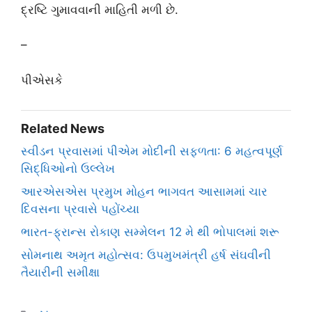
દ્રષ્ટિ ગુમાવવાની માહિતી મળી છે.
–
પીએસકે
Related News
સ્વીડન પ્રવાસમાં પીએમ મોદીની સફળતા: 6 મહત્વપૂર્ણ
સિદ્ધિઓનો ઉલ્લેખ
આરએસએસ પ્રમુખ મોહન ભાગવત આસામમાં ચાર
દિવસના પ્રવાસે પહોંચ્યા
ભારત-ફ્રાન્સ રોકાણ સમ્મેલન 12 મે થી ભોપાલમાં શરૂ
સોમનાથ અમૃત મહોત્સવ: ઉપમુખમંત્રી હર્ષ સંઘવીની
તૈયારીની સમીક્ષા