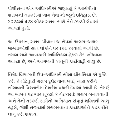
પોલીસના એક અધિકારીએ જણાવ્યું કે આરોપીનો
શરાબની તસ્કરીમાં ભાગ લેવા નો જૂનો ઇતિહાસ છે.
2024માં 423 લીટર શરાબ સાથે તેને ઝડપી લેવામાં
આવ્યો હતો.
આ ઉપરાંત, શરાબ પીવાના આરોપમાં અલગ-અલગ
જગ્યાઓથી સાત લોકોને ધરપકડ કરવામાં આવી છે.
તમામ સામે આબકારી અધિનિયમ હેઠળ કેસ નોંધવામાં
આવ્યા છે, અને આગળની કાનૂની કાર્યવાહી ચાલુ છે.
નિષેધ વિભાગની ઉપ-અધિકારી સીમા ચૌરાસિયા એ પુષ્ટિ
કરી કે મોટેહારી શરાબ દુર્ઘટનાના બાદ, ખાસ કરીને
સીમાવર્તી વિસ્તારોમાં દેખરેખ વધારી દેવામાં આવી છે. તેમણે
આ બાબત પર ભાર મૂક્યો કે ગેરકાયદે શરાબ બનાવવાની
અને તેની તસ્કરી સામેનો અભિયાન સંપૂર્ણ શક્તિથી ચાલુ
રહેશે, જેથી રાજ્યમાં શરાબબંધના કાયદાઓને કડક રીતે
લાગુ કરી શકાય.