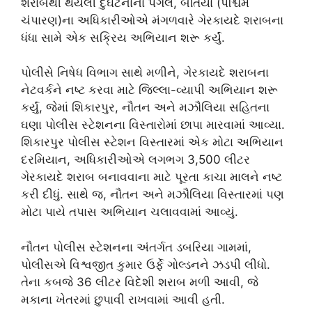
શરાબથી થયેલી દુર્ઘટનાના પગલે, બેતિયા (પશ્ચિમ
ચંપારણ)ના અધિકારીઓએ મંગળવારે ગેરકાયદે શરાબના
ધંધા સામે એક સક્રિય અભિયાન શરૂ કર્યું.
પોલીસે નિષેધ વિભાગ સાથે મળીને, ગેરકાયદે શરાબના
નેટવર્કને નષ્ટ કરવા માટે જિલ્લા-વ્યાપી અભિયાન શરૂ
કર્યું, જેમાં શિકારપુર, નૌતન અને મઝૌલિયા સહિતના
ઘણા પોલીસ સ્ટેશનના વિસ્તારોમાં છાપા મારવામાં આવ્યા.
શિકારપુર પોલીસ સ્ટેશન વિસ્તારમાં એક મોટા અભિયાન
દરમિયાન, અધિકારીઓએ લગભગ 3,500 લીટર
ગેરકાયદે શરાબ બનાવવાના માટે પૂરતા કાચા માલને નષ્ટ
કરી દીધું. સાથે જ, નૌતન અને મઝૌલિયા વિસ્તારમાં પણ
મોટા પાયે તપાસ અભિયાન ચલાવવામાં આવ્યું.
નૌતન પોલીસ સ્ટેશનના અંતર્ગત ડબરિયા ગામમાં,
પોલીસએ વિશ્વજીત કુમાર ઉર્ફે ગોલ્ડનને ઝડપી લીધો.
તેના કબજે 36 લીટર વિદેશી શરાબ મળી આવી, જે
મકાના ખેતરમાં છુપાવી રાખવામાં આવી હતી.