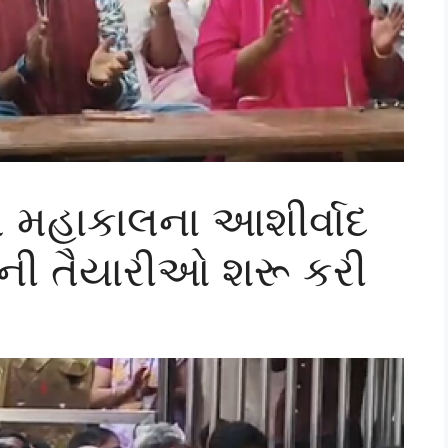
ે મહાકાલના આશીર્વાદ
પની તૈયારીઓ શરૂ કરી