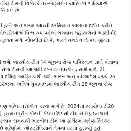
ી. ભારતીય ટીમની વિકેટકીપર-બેટ્સમેન યાસ્તિકા ભાટિયાએ
તિ મળે છે.
આવી હતી અને ભસ્મ આરતી દરમિયાન બાબાના દર્શન કરીને
 તમામ ખેલાડીઓએ વિશ્વ કપ પહેલા ભગવાન મહાકાલનો આશીર્વાદ
ે સફળતા મળે. નોંધનીય છે કે, ભારતે વનડે વર્લ્ડ કપ જીત્યા
થશે. ભારતીય ટીમ 14 જૂનના રોજ પાકિસ્તાન સામે પોતાના
ોજ ટીમની આગામી ટકરાવ નેધરલેન્ડ સાથે થશે. 21
નો દક્ષિણ આફ્રિકાથી થશે. ભારત અને બાંગ્લાદેશ વચ્ચે 25
પ સ્ટેજના અંતિમ મુકાબલામાં ભારતીય ટીમ 28 જૂનના રોજ
પણ શ્રેષ્ઠ પ્રદર્શન કરવા માગે છે. 2024માં રમાયેલા ટી20
હતું. હરમનપ્રીત કૌરની કૅપ્ટનશિપમાં ટીમ સેમિફાઇનલમાં
ેટલાક સમયથી ભારતીય ટીમે આ ફોર્મેટમાં શ્રેષ્ઠ ક્રિકેટ
 શ્રેણીમાં ઓસ્ટ્રેલિયાને તેમના ઘરમાં હરાવ્યું હતું.