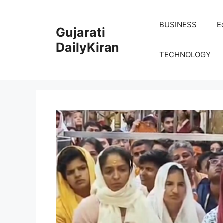
Skip
to
BUSINESS
E
Gujarati
content
DailyKiran
TECHNOLOGY