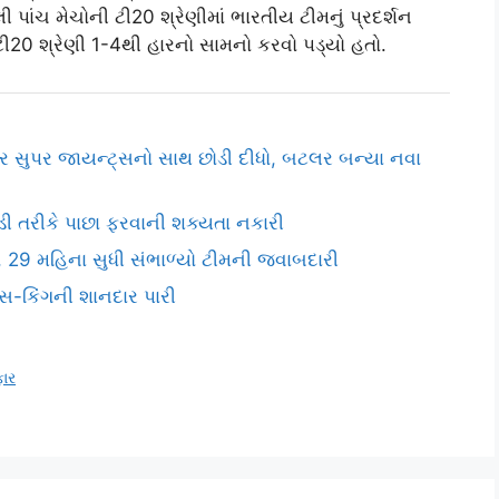
 પાંચ મેચોની ટી20 શ્રેણીમાં ભારતીય ટીમનું પ્રદર્શન
 ટી20 શ્રેણી 1-4થી હારનો સામનો કરવો પડ્યો હતો.
્ટર સુપર જાયન્ટ્સનો સાથ છોડી દીધો, બટલર બન્યા નવા
લાડી તરીકે પાછા ફરવાની શક્યતા નકારી
, 29 મહિના સુધી સંભાળ્યો ટીમની જવાબદારી
વ્સ-કિંગની શાનદાર પારી
ાર