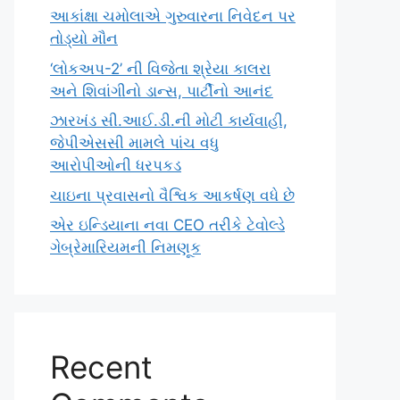
આકાંક્ષા ચમોલાએ ગુરુવારના નિવેદન પર
તોડ્યો મૌન
‘લોકઅપ-2’ ની વિજેતા શ્રેયા કાલરા
અને શિવાંગીનો ડાન્સ, પાર્ટીનો આનંદ
ઝારખંડ સી.આઈ.ડી.ની મોટી કાર્યવાહી,
જેપીએસસી મામલે પાંચ વધુ
આરોપીઓની ધરપકડ
ચાઇના પ્રવાસનો વૈશ્વિક આકર્ષણ વધે છે
એર ઇન્ડિયાના નવા CEO તરીકે ટેવોલ્ડે
ગેબ્રેમારિયમની નિમણૂક
Recent