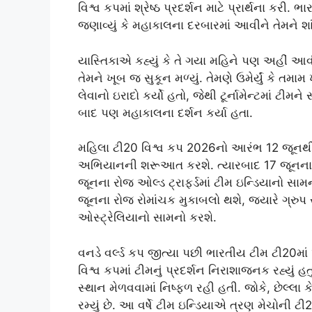
વિશ્વ કપમાં શ્રેષ્ઠ પ્રદર્શન માટે પ્રાર્થના કર
જણાવ્યું કે મહાકાલના દરબારમાં આવીને તેમને શાં
યાસ્તિકાએ કહ્યું કે તે ગયા મહિને પણ અહીં 
તેમને ખૂબ જ સુકૂન મળ્યું. તેમણે ઉમેર્યું કે
લેવાનો ઇરાદો કર્યો હતો, જેથી ટૂર્નામેન્ટમાં ટીમન
બાદ પણ મહાકાલના દર્શન કર્યા હતા.
મહિલા ટી20 વિશ્વ કપ 2026નો આરંભ 12 જૂનથી 
અભિયાનની શરૂઆત કરશે. ત્યારબાદ 17 જૂનના ર
જૂનના રોજ ઓલ્ડ ટ્રાફર્ડમાં ટીમ ઇન્ડિયાનો સામ
જૂનના રોજ રોમાંચક મુકાબલો થશે, જ્યારે ગ્રુ
ઓસ્ટ્રેલિયાનો સામનો કરશે.
વનડે વર્લ્ડ કપ જીત્યા પછી ભારતીય ટીમ ટી20માં 
વિશ્વ કપમાં ટીમનું પ્રદર્શન નિરાશાજનક રહ્યું 
સ્થાન મેળવવામાં નિષ્ફળ રહી હતી. જોકે, છેલ્લા ક
રમ્યું છે. આ વર્ષે ટીમ ઇન્ડિયાએ ત્રણ મેચોની ટી20