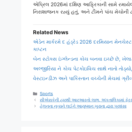
એપ્રિલ 2026માં દક્ષિણ આફ્રિકાની સામે રમાયેલી
નિરાશાજનક રહ્યું હતું, અને ટીમને પાંચ મેચોની
Related News
એડેન માર્કરમે દ હંડ્રેડ 2026 દરમિયાન મેનચેસ
કાપ્ટન
બેન સ્ટોક્સ ઇંગ્લેન્ડના કોચ બનવા ઇચ્છે છે, ખે
અલ્જીરિયા ને કોચ પેટકોઇવિચ સાથે નાતો તોડ્યો
વેસ્ટઇન્ડીઝ અને પાકિસ્તાન વચ્ચેની મેચમાં ગ્રી
Categories
Sports
સીએસકેની હારથી આરઆરનો લાભ, અંકતાલિકામાં ફેરફ
હેલનના નૃત્યને લઈને આયુષ્માન ખુરાના દ્વારા પ્રશંસા