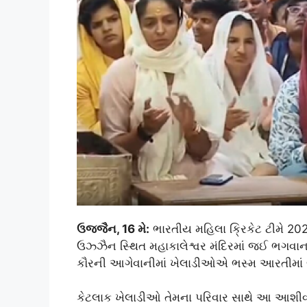
ઉજ્જૈન, 16 મે:
ભારતીય મહિલા ક્રિકેટ ટીમે 20
ઉઝ્ઝૈન સ્થિત મહાકાલેશ્વર મંદિરમાં જઈ ભગવા
કૌરની આગેવાનીમાં ખેલાડીઓએ ભસ્મ આરતીમાં 
કેટલાક ખેલાડીઓ તેમના પરિવાર સાથે આ આશીર્