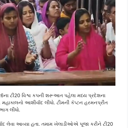
26ના ટી20 વિશ્વ કપની શરૂઆત પહેલા મધ્ય પ્રદેશના
ન મહાકાલનો આશીર્વાદ લીધો. ટીમની કૅપ્ટન હરમનપ્રીત
ભાગ લીધો.
વાદ લેવા આવ્યા હતા. તમામ ખેલાડીઓએ પૂજા કરીને ટી20