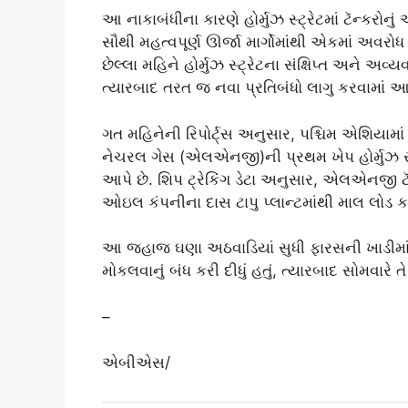
આ નાકાબંધીના કારણે હોર્મુઝ સ્ટ્રેટમાં ટૅન્કરો
સૌથી મહત્વપૂર્ણ ઊર્જા માર્ગોમાંથી એકમાં અવરો
છેલ્લા મહિને હોર્મુઝ સ્ટ્રેટના સંક્ષિપ્ત અને અવ્
ત્યારબાદ તરત જ નવા પ્રતિબંધો લાગુ કરવામાં આ
ગત મહિનેની રિપોર્ટ્સ અનુસાર, પશ્ચિમ એશિયામા
નેચરલ ગેસ (એલએનજી)ની પ્રથમ ખેપ હોર્મુઝ સ્ટ્
આપે છે. શિપ ટ્રેકિંગ ડેટા અનુસાર, એલએનજી ટ
ઓઇલ કંપનીના દાસ ટાપુ પ્લાન્ટમાંથી માલ લોડ ક
આ જહાજ ઘણા અઠવાડિયાં સુધી ફારસની ખાડીમાં 
મોકલવાનું બંધ કરી દીધું હતું, ત્યારબાદ સોમવારે ત
–
એબીએસ/