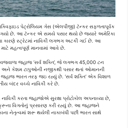
ક્વિફાઇડ પેટ્રોલિયમ ગેસ (એલપીજી) ટૅન્કર સફળતાપૂર્વક
રી ગયો છે. આ ટૅન્કર એ સમયે પસાર થયો છે જ્યારે અમેરિકા
ના કારણે સ્ટ્રેટમાં નાવિકી લગભગ અટકી ગઈ છે. આ
માટે મહત્વપૂર્ણ માનવામાં આવે છે.
ા ધ્વજવાળા જહાજ ‘સર્વ શક્તિ’, જે લગભગ 45,000 ટન
ક અને કેશમ ટાપુઓની નજીકથી પસાર થતાં ઓમાનની
 આ જહાજ ભારત તરફ જઇ રહ્યું છે. ‘સર્વ શક્તિ’ એક વિશાળ
ય બંદર વચ્ચે નાવિકી કરે છે.
ં નાવિકી કરતા જહાજોએ સુરક્ષા પ્રોટોકોલ અપનાવ્યા છે,
ૂના વિગતોનું પ્રસારણ કરી રહ્યું છે. આ જહાજને
ાના નેતૃત્વમાં શરૂ થયેલી નાકાબંધી પછી ભારત સાથે