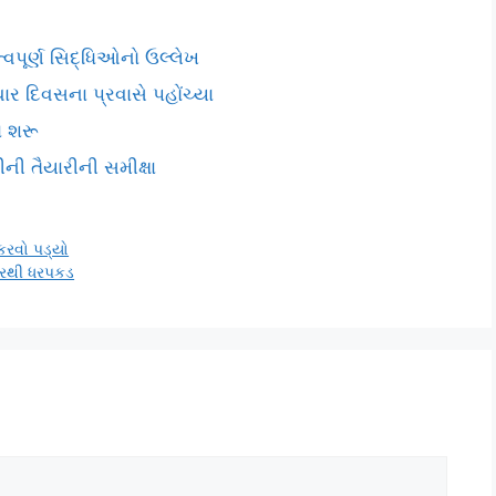
વપૂર્ણ સિદ્ધિઓનો ઉલ્લેખ
િવસના પ્રવાસે પહોંચ્યા
ં શરૂ
ની તૈયારીની સમીક્ષા
 કરવો પડ્યો
હારથી ધરપકડ