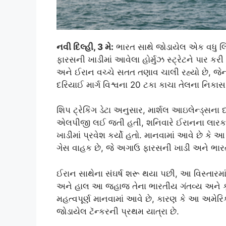
નવી દિલ્હી, 3 મે:
ભારત સાથે જોડાયેલ એક વધુ લિ
ફારસની ખાડીમાં આવેલા હોર્મુઝ સ્ટ્રેટને પાર ક
અને ઈરાન વચ્ચે સતત તણાવ ચાલી રહ્યો છે, જે
દરિયાઈ માર્ગ વિશ્વના 20 ટકા કાચા તેલના નિકાસ 
શિપ ટ્રેકિંગ ડેટા અનુસાર, માર્શલ આઇલેન્ડ્સન
એલપીજી લઈ જતી હતી, શનિવારે ઈરાનના લાર
ખાડીમાં પ્રવેશ કર્યો હતો. માનવામાં આવે છે કે
ગેસ વાહક છે, જે અગાઉ ફારસની ખાડી અને ભારતી
ઈરાન સાથેના સંઘર્ષ શરૂ થયા પછી, આ વિસ્તારમા
અને હાલ આ જહાજ તેના ભારતીય ગંતવ્ય અને ક્ર
મહત્વપૂર્ણ માનવામાં આવે છે, કારણ કે આ અમેરિક
જોડાયેલ ટૅન્કરની પ્રથમ યાત્રા છે.