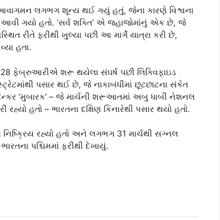
નું આવાગમન લગભગ શૂન્ય થઈ ગયું હતું, જેના કારણે વિશ્વના
ધ આવી ગયો હતો. ‘સર્વ શક્તિ’ એ જહાજોમાંનું એક છે, જે
યવસ્થિત રીતે ફરીથી ખુલ્યા પછી આ માર્ગે યાત્રા કરી છે,
વ્યા હતા.
ં 28 ફેબ્રુઆરીએ શરૂ થયેલા સંઘર્ષ પછી લિક્વિફાઇડ
રેટમાંથી પસાર થઈ છે, જે નાકાબંધીમાં છૂટછાટના સંકેત
ૅન્કર ‘મુબારક’ – જે માર્ચની શરૂઆતમાં અબુ ધાબી નેશનલ
રી રહ્યો હતો – ભારતના દક્ષિણ કિનારેથી પસાર થયો હતો.
નિષ્ક્રિય રહ્યો હતો અને લગભગ 31 માર્ચથી સગ્નલ
ે ભારતના પશ્ચિમમાં ફરીથી દેખાયું.