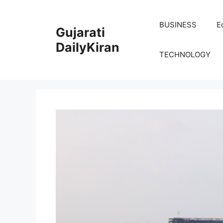
Skip
to
BUSINESS
E
Gujarati
content
DailyKiran
TECHNOLOGY