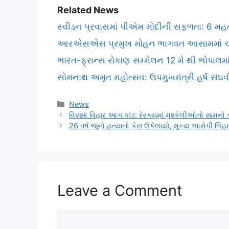
Related News
સ્વીડન પ્રવાસમાં પીએમ મોદીની સફળતા: 6 મહત્
આરએસએસ પ્રમુખ મોહન ભાગવત આસામમાં ચાર દ
ભારત-ફ્રાન્સ રોકાણ સમ્મેલન 12 મે થી ભોપાલમા
સોમનાથ અમૃત મહોત્સવ: ઉપમુખમંત્રી હર્ષ સંઘવી
Categories
News
વિvek વિહાર આગ કાંડ: રેસ્ક્યૂમાં મુશ્કેલીઓનો સામનો
26 વર્ષ જૂનો હત્યાનો કેસ ઉકેલાયો, મુખ્ય આરોપી બિ
Leave a Comment
Comment