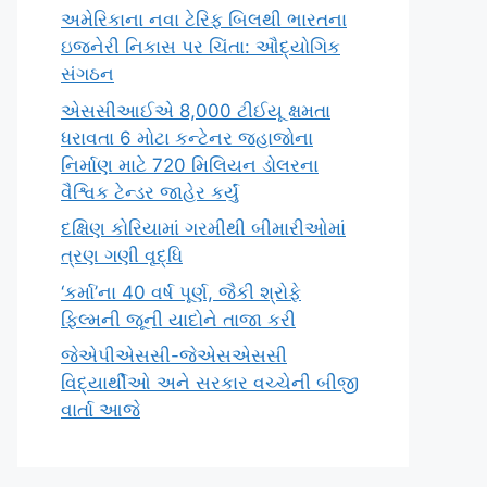
અમેરિકાના નવા ટેરિફ બિલથી ભારતના
ઇજનેરી નિકાસ પર ચિંતા: ઔદ્યોગિક
સંગઠન
એસસીઆઈએ 8,000 ટીઈયૂ ક્ષમતા
ધરાવતા 6 મોટા કન્ટેનર જહાજોના
નિર્માણ માટે 720 મિલિયન ડોલરના
વૈશ્વિક ટેન્ડર જાહેર કર્યું
દક્ષિણ કોરિયામાં ગરમીથી બીમારીઓમાં
ત્રણ ગણી વૃદ્ધિ
‘કર્મા’ના 40 વર્ષ પૂર્ણ, જૈકી શ્રોફે
ફિલ્મની જૂની યાદોને તાજા કરી
જેએપીએસસી-જેએસએસસી
વિદ્યાર્થીઓ અને સરકાર વચ્ચેની બીજી
વાર્તા આજે