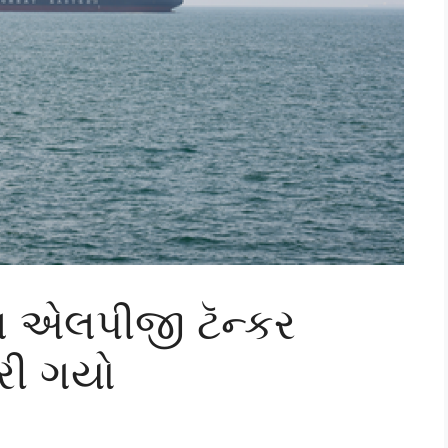
લ એલપીજી ટૅન્કર
કરી ગયો