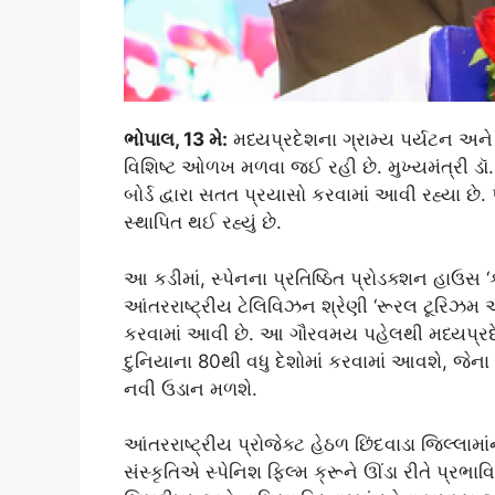
ભોપાલ, 13 મે:
મધ્યપ્રદેશના ગ્રામ્ય પર્યટન અને 
વિશિષ્ટ ઓળખ મળવા જઈ રહી છે. મુખ્યમંત્રી ડૉ. 
બોર્ડ દ્વારા સતત પ્રયાસો કરવામાં આવી રહ્યા છે
સ્થાપિત થઈ રહ્યું છે.
આ કડીમાં, સ્પેનના પ્રતિષ્ઠિત પ્રોડક્શન હાઉસ ‘
આંતરરાષ્ટ્રીય ટેલિવિઝન શ્રેણી ‘રૂરલ ટૂરિઝમ ઓ
કરવામાં આવી છે. આ ગૌરવમય પહેલથી મધ્યપ્રદ
દુનિયાના 80થી વધુ દેશોમાં કરવામાં આવશે, જેના
નવી ઉડાન મળશે.
આંતરરાષ્ટ્રીય પ્રોજેક્ટ હેઠળ છિંદવાડા જિલ્લા
સંસ્કૃતિએ સ્પેનિશ ફિલ્મ ક્રૂને ઊંડા રીતે પ્રભાવિ