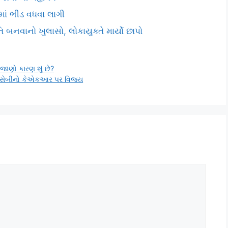
ીમાં ભીડ વધવા લાગી
 બનવાનો ખુલાસો, લોકાયુક્તે માર્યો છાપો
જાણો કારણ શું છે?
સેબીનો કેએકઆર પર વિજય