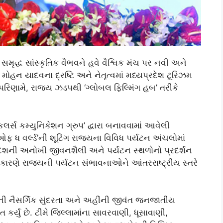
સમૃદ્ધ સાંસ્કૃતિક વૈભવને હવે વૈશ્વિક મંચ પર નવી અને
મોહન યાદવના દ્રષ્ટિ અને નેતૃત્વમાં મધ્યપ્રદેશ ટૂરિઝમ
. પરિણામે, રાજ્ય ઝડપથી ‘ગ્લોબલ ફિલ્મિંગ હબ’ તરીકે
કલર્સ કમ્યુનિકેશન ગ્રુપ’ દ્વારા બનાવવામાં આવેલી
ફ ધ વર્લ્ડ’ની શૂટિંગ રાજ્યના વિવિધ પર્યટન અંચલોમાં
ેશની અનોખી જીવનશૈલી અને પર્યટન સ્થળોનો પ્રદર્શન
 કારણે રાજ્યની પર્યટન સંભાવનાઓને આંતરરાષ્ટ્રીય સ્તરે
માંની નૈસર્ગિક સુંદરતા અને અહીંની જીવંત જનજાતીય
ત કર્યું છે. ટીમે જિલ્લામાંના સાવરવાણી, ધૂસાવાણી,