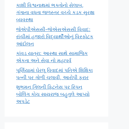
કાશી વિશ્વનાથમાં ભક્તોનો સેલાબ,
ગંગાના વધતા જળસ્તર વચ્ચે કડક સુરક્ષા
વ્યવસ્થા
જેએપીએસસી-જેએસએસસી વિવાદ:
રાંચીમાં હજારો વિદ્યાર્થીઓનું વિસ્ફોટક
આંદોલન
કાંવડ યાત્રા: આસ્થા સાથે સામાજિક
એકતા અને સેવા નો મહાપર્વ
પૂર્ણિયામાં ઘેરલૂ વિવાદમાં પતિએ શિક્ષિકા
પત્ની પર ગોળી ચલાવી, આરોપી ફરાર
શુભમન ગિલની ફિટનેસ પર સ્પિન
બોલિંગ કોચ સાયરાજ બહુતુલે આપ્યો
અપડેટ