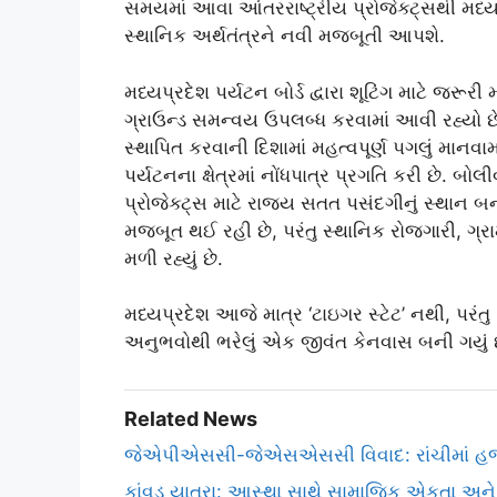
સમયમાં આવા આંતરરાષ્ટ્રીય પ્રોજેક્ટ્સથી મધ્યપ
સ્થાનિક અર્થતંત્રને નવી મજબૂતી આપશે.
મધ્યપ્રદેશ પર્યટન બોર્ડ દ્વારા શૂટિંગ માટે જરૂ
ગ્રાઉન્ડ સમન્વય ઉપલબ્ધ કરવામાં આવી રહ્યો છે.
સ્થાપિત કરવાની દિશામાં મહત્વપૂર્ણ પગલું માનવામા
પર્યટનના ક્ષેત્રમાં નોંધપાત્ર પ્રગતિ કરી છે. બો
પ્રોજેક્ટ્સ માટે રાજ્ય સતત પસંદગીનું સ્થાન બની
મજબૂત થઈ રહી છે, પરંતુ સ્થાનિક રોજગારી, ગ્રામ
મળી રહ્યું છે.
મધ્યપ્રદેશ આજે માત્ર ‘ટાઇગર સ્ટેટ’ નથી, પરંતુ વ
અનુભવોથી ભરેલું એક જીવંત કેનવાસ બની ગયું છ
Related News
જેએપીએસસી-જેએસએસસી વિવાદ: રાંચીમાં હજાર
કાંવડ યાત્રા: આસ્થા સાથે સામાજિક એકતા અને 