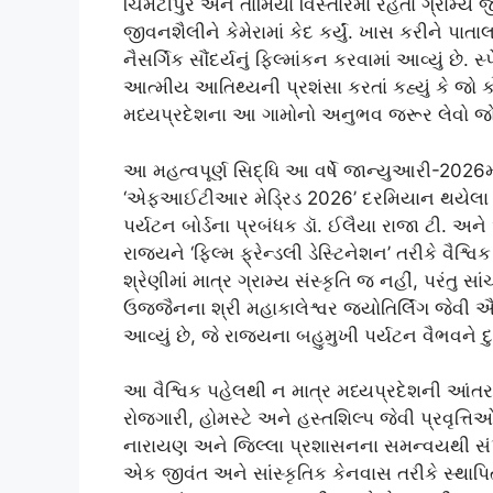
ચિમટીપુર અને તામિયા વિસ્તારમાં રહેતા ગ્રામ્
જીવનશૈલીને કેમેરામાં કેદ કર્યું. ખાસ કરીને પ
નૈસર્ગિક સૌંદર્યનું ફિલ્માંકન કરવામાં આવ્યું છે.
આત્મીય આતિથ્યની પ્રશંસા કરતાં કહ્યું કે જો ક
મધ્યપ્રદેશના આ ગામોનો અનુભવ જરૂર લેવો 
આ મહત્વપૂર્ણ સિદ્ધિ આ વર્ષે જાન્યુઆરી-2026માં
‘એફઆઈટીઆર મેડ્રિડ 2026’ દરમિયાન થયેલા 
પર્યટન બોર્ડના પ્રબંધક ડૉ. ઈલૈયા રાજા ટી. અ
રાજ્યને ‘ફિલ્મ ફ્રેન્ડલી ડેસ્ટિનેશન’ તરીકે વૈશ
શ્રેણીમાં માત્ર ગ્રામ્ય સંસ્કૃતિ જ નહીં, પરંતુ
ઉજ્જૈનના શ્રી મહાકાલેશ્વર જ્યોતિર્લિંગ જેવી
આવ્યું છે, જે રાજ્યના બહુમુખી પર્યટન વૈભવને દ
આ વૈશ્વિક પહેલથી ન માત્ર મધ્યપ્રદેશની આંતરરાષ
રોજગારી, હોમસ્ટે અને હસ્તશિલ્પ જેવી પ્રવૃત્તિ
નારાયણ અને જિલ્લા પ્રશાસનના સમન્વયથી સંપન
એક જીવંત અને સાંસ્કૃતિક કેનવાસ તરીકે સ્થાપ