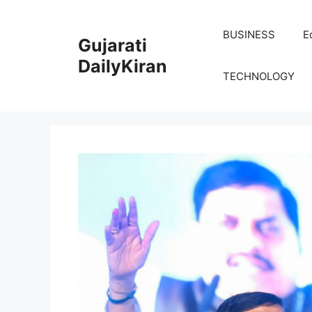
Skip
to
BUSINESS
E
Gujarati
content
DailyKiran
TECHNOLOGY