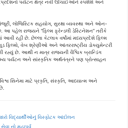
્રદેશનો પર્યટન ક્ષેત્ર નવી ઊંચાઈઓને સ્પર્શશે અને
રી મંજૂરી, લોજિસ્ટિક સહયોગ, સુરક્ષા વ્યવસ્થા અને ઓન-
 આ પહેલ રાજ્યને “ફિલ્મ ફ્રેન્ડલી ડેસ્ટિનેશન” તરીકે
ં આવી રહી છે. છેલ્લા કેટલાક વર્ષોમાં મધ્યપ્રદેશે ફિલ્મ
લીવૂડ ફિલ્મો, વેબ શ્રેણીઓ અને આંતરરાષ્ટ્રીય ડોક્યુમેન્ટરી
 રહ્યું છે. આથી ન માત્ર રાજ્યની વૈશ્વિક બ્રાન્ડિંગ
્ય પર્યટન અને સાંસ્કૃતિક અર્થતંત્રને પણ પ્રોત્સાહન
િશ્વ સિનેમા માટે પ્રકૃતિ, સંસ્કૃતિ, આધ્યાત્મ અને
ે.
ો વિદ્યાર્થીઓનું વિસ્ફોટક આંદોલન
સેવા નો મહાપર્વ