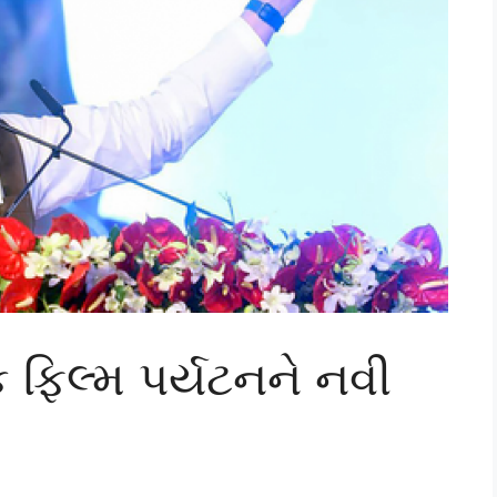
િક ફિલ્મ પર્યટનને નવી