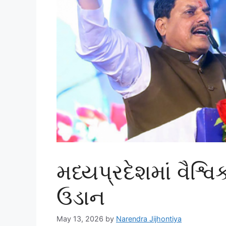
મધ્યપ્રદેશમાં વૈશ્વ
ઉડાન
May 13, 2026
by
Narendra Jijhontiya