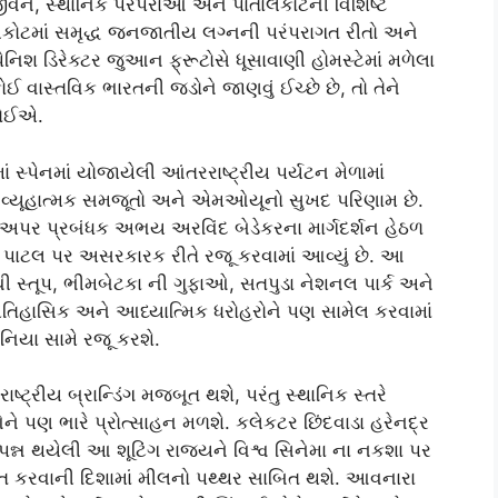
ય જીવન, સ્થાનિક પરંપરાઓ અને પાતાલકોટની વિશિષ્ટ
ાતાલકોટમાં સમૃદ્ધ જનજાતીય લગ્નની પરંપરાગત રીતો અને
 સ્પેનિશ ડિરેક્ટર જુઆન ફ્રૂટોસે ધૂસાવાણી હોમસ્ટેમાં મળેલા
ોઈ વાસ્તવિક ભારતની જડોને જાણવું ઈચ્છે છે, તો તેને
જોઈએ.
 સ્પેનમાં યોજાયેલી આંતરરાષ્ટ્રીય પર્યટન મેળામાં
વ્યૂહાત્મક સમજૂતો અને એમઓયૂનો સુખદ પરિણામ છે.
ને અપર પ્રબંધક અભય અરવિંદ બેડેકરના માર્ગદર્શન હેઠળ
્વિક પાટલ પર અસરકારક રીતે રજૂ કરવામાં આવ્યું છે. આ
 સાંચી સ્તૂપ, ભીમબેટકા ની ગુફાઓ, સતપુડા નેશનલ પાર્ક અને
 ઐતિહાસિક અને આધ્યાત્મિક ધરોહરોને પણ સામેલ કરવામાં
ુનિયા સામે રજૂ કરશે.
્ટ્રીય બ્રાન્ડિંગ મજબૂત થશે, પરંતુ સ્થાનિક સ્તરે
ઓને પણ ભારે પ્રોત્સાહન મળશે. કલેકટર છિંદવાડા હરેનદ્ર
્ન થયેલી આ શૂટિંગ રાજ્યને વિશ્વ સિનેમા ના નકશા પર
િત કરવાની દિશામાં મીલનો પથ્થર સાબિત થશે. આવનારા