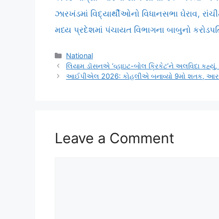
ઝારખંડમાં વિદ્યાર્થીઓનો વિધાનસભા ઘેરાવ, રાંચ
મધ્ય પ્રદેશમાં પંચાયત વિભાગના બાબુનો કરોડપતિ
Categories
National
લિયામ ડૉસનએ ‘વ્હાઇટ-બોલ ક્રિકેટ’ને અલવિદા કહ્યું, 
આઈપીએલ 2026: કોહલીએ બનાવ્યો 9મો શતક, આર
Leave a Comment
Comment