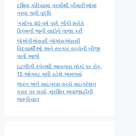
દક્ષિણ કોરિયામાં ગરમીથી બીમારીઓમાં
ત્રણ ગણી વૃદ્ધિ
‘કર્મા’ના 40 વર્ષ પૂર્ણ, જૈકી શ્રોફે
ફિલ્મની જૂની યાદોને તાજા કરી
જેએપીએસસી-જેએસએસસી
વિદ્યાર્થીઓ અને સરકાર વચ્ચેની બીજી
વાર્તા આજે
ઇટલીની સ્પેનથી આવનારા લોકો પર રોક,
15 ઓગસ્ટ સુધી રહેશે અમલમાં
ભારત અને સાઇપ્રસ વચ્ચે માઇગ્રેશન
કરાર પર ચર્ચા, સુરક્ષિત અવાજાહીની
જરૂરિયાત