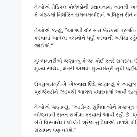
તેઓએ મેડિકલ કોલેજોની સ્થાપનામાં આવતી અવરો
કે બેઠકમાં નિર્ધારિત સમયમર્યાદાને અધિકૃત રીતે ન
તેઓએ કહ્યું, “આગલી વૉર રૂમ બેઠકમાં પ્રગત
કરવામાં આવેલા વચનોને પૂર્ણ કરવાની અપેક્ષા 
જોઈએ.”
મુખ્યમંત્રીએ જણાવ્યું કે જો કોઈ સ્તરે સમસ્યા
મુખ્ય સચિવ, મંત્રી અથવા મુખ્યમંત્રી સુધી પહ
ઉપમુખમંત્રીએ એકનાથ શિંદે જણાવ્યું કે આયુષ્
પ્રોજેક્ટોને ઝડપથી આગળ વધારવામાં આવી રહ્યું 
તેઓએ જણાવ્યું, “આરોગ્ય સુવિધાઓને મજબૂત બનાવ
યોજનાની સતત સમીક્ષા કરવામાં આવી રહી છે. પ્ર
બંને વિસ્તારોમાં લોકોને શ્રેષ્ઠ સુવિધાઓ મળશે. મે
સંસાધન પણ વધશે.”