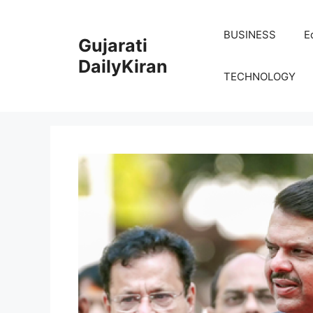
Skip
to
BUSINESS
E
Gujarati
content
DailyKiran
TECHNOLOGY