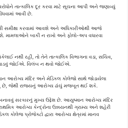
ધોને તાત્કાલિક દૂર કરવા માટે સૂચના આપી અને જણાવ્યું
ોંધવામાં આવી છે.
િની સમીક્ષા કરવામાં આવશે અને અધિકારીઓથી આજે
રહેશે. મામલાઓને બાકી ન રાખો અને ફોલો-અપ વધારવા
 ઉકેલાઈ નથી રહી, તો તેને તાત્કાલિક વિભાગના વડા, સચિવ,
ોંચાડવું જોઈએ. વિલંબ ન થવો જોઈએ.
માન આરોગ્ય મંદિર અને મેડિકલ કોલેજો સાથે જોડાયેલા
છે, જેથી રાજ્યનું આરોગ્ય ઢાંચું મજબૂત થઈ શકે.
વું સરકારનું મુખ્ય ઉદ્દેશ છે. આયુષ્માન આરોગ્ય મંદિર
ાથમિક આરોગ્ય કેન્દ્રોના ઉન્નયનથી ગ્રામ્ય અને શહેરી
ડિકલ કોલેજ પ્રોજેક્ટો દ્વારા આરોગ્ય ક્ષેત્રમાં માનવ