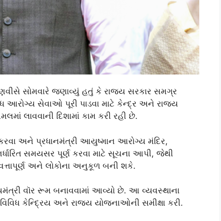
 ફડણવીસે સોમવારે જણાવ્યું હતું કે રાજ્ય સરકાર સમગ્ર
્ધ આરોગ્ય સેવાઓ પૂરી પાડવા માટે કેન્દ્ર અને રાજ્ય
ાં લાવવાની દિશામાં કામ કરી રહી છે.
રવા અને પ્રધાનમંત્રી આયુષ્માન આરોગ્ય મંદિર,
 નિર્ધારિત સમયસર પૂર્ણ કરવા માટે સૂચના આપી, જેથી
્તાપૂર્ણ અને લોકોના અનુકૂળ બની શકે.
યમંત્રી વૉર રૂમ બનાવવામાં આવ્યો છે. આ વ્યવસ્થાના
 વિવિધ કેન્દ્રિય અને રાજ્ય યોજનાઓની સમીક્ષા કરી.