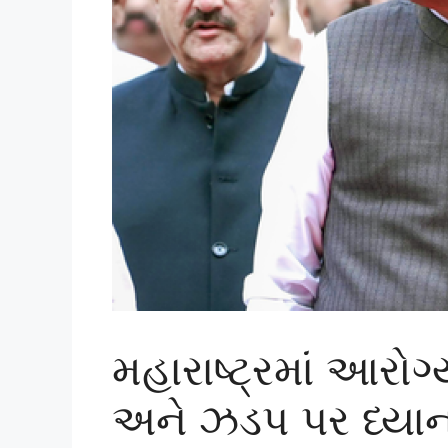
મહારાષ્ટ્રમાં આરોગ
અને ઝડપ પર ધ્યા