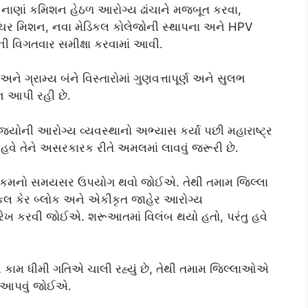
ં નાણાં કમિશન હેઠળ આરોગ્ય ઢાંચાને મજબૂત કરવા,
્રક્ચર મિશન, નવા મેડિકલ કોલેજોની સ્થાપના અને HPV
ની વિગતવાર સમીક્ષા કરવામાં આવી.
ને ગ્રામ્ય બંને વિસ્તારોમાં ગુણવત્તાપૂર્ણ અને સુલભ
ન આપી રહી છે.
્યોની આરોગ્ય વ્યવસ્થાનો અભ્યાસ કર્યા પછી મહારાષ્ટ્ર
 હવે તેને અસરકારક રીતે અમલમાં લાવવું જરૂરી છે.
 મળતી રકમનો સમયસર ઉપયોગ થવો જોઈએ. તેથી તમામ જિલ્લા
કલ કેર બ્લોક અને એકીકૃત જાહેર આરોગ્ય
ખરેખ કરવી જોઈએ. શરૂઆતમાં વિલંબ થયો હતો, પરંતુ હવે
 કામ ધીમી ગતિએ ચાલી રહ્યું છે, તેથી તમામ જિલ્લાઓએ
ાન આપવું જોઈએ.