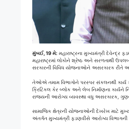
મુંબઈ, 19 મે:
મહારાષ્ટ્રના મુખ્યમંત્રી દેવેન્દ્ર
મહારાષ્ટ્રમાં લોકોને શ્રેષ્ઠ અને સરળતાથી ઉપલબ
સરકારની વિવિધ યોજનાઓને અસરકારક રીતે અમલમ
તેઓએ તમામ વિભાગોને પરસ્પર સંકલનથી કાર્ય ક
ક્રિટિકલ કેર બ્લોક અને લેબ નિર્માણના કાર્યને
રાજ્યની આરોગ્ય વ્યવસ્થા વધુ અસરકારક, ગુણવત
સામાજિક ક્ષેત્રની યોજનાઓની દેખરેખ માટે મુખ્
અંતર્ગત મુખ્યમંત્રી ફડણવીસે આરોગ્ય વિભાગની