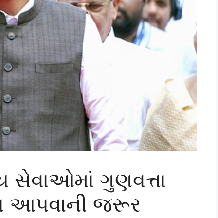
્ય સેવાઓમાં ગુણવત્તા
ન આપવાની જરૂર