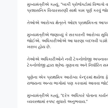
મુખ્યમંત્રીએ કહ્યું, “બાકી પ્રોજેક્ટોમાં વિભ
પ્રશાસનિક વિચારસરણી સાથે કામ પૂર્ણ કરવું જ
તેઓએ આરોગ્ય ક્ષેત્રને ઓછા પ્રાથમિકતા આપવ
મુખ્યમંત્રીએ જણાવ્યું કે સરકારની આરોગ્ય સુવિધા
જોઈએ. અધિકારીઓએ આ ધારણા બદલવી પડશે કે 
ખરાબ હોય છે.
તેઓએ અધિકારીઓને નવી ટેકનોલોજી અપનાવવા માટે
ટેકનોલોજી દ્વારા શ્રેષ્ઠ ગુણવત્તા અને નિર્ધારિત 
પૂણેના એક પ્રાથમિક આરોગ્ય કેન્દ્રમાં થયેલા ફ
રાજ્યના અન્ય ભાગોમાં પણ કરવામાં આવવા જ
મુખ્યમંત્રીએ કહ્યું, “દરેક અધિકારે પોતાના ક
વ્યવસ્થામાં સ્પષ્ટ સુધારો અનુભવાય.”