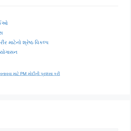
ચાઈઓ
ાસ
 માટેનો શ્રેષ્ઠ વિકલ્પ
 યોગાસન
બનાવવા માટે PM મોદીની પ્રશંસા કરી