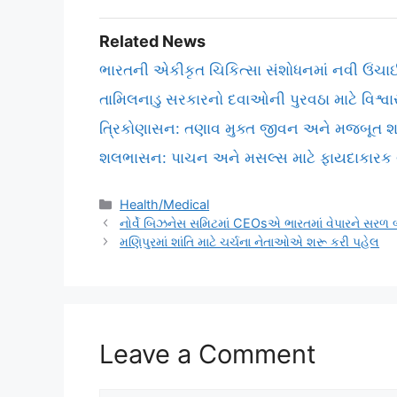
Related News
ભારતની એકીકૃત ચિકિત્સા સંશોધનમાં નવી ઉં
તામિલનાડુ સરકારનો દવાઓની પુરવઠા માટે વિશ્વ
ત્રિકોણાસન: તણાવ મુક્ત જીવન અને મજબૂત શરીર
શલભાસન: પાચન અને મસલ્સ માટે ફાયદાકારક
Categories
Health/Medical
નોર્વે બિઝનેસ સમિટમાં CEOsએ ભારતમાં વેપારને સરળ 
મણિપુરમાં શાંતિ માટે ચર્ચના નેતાઓએ શરૂ કરી પહેલ
Leave a Comment