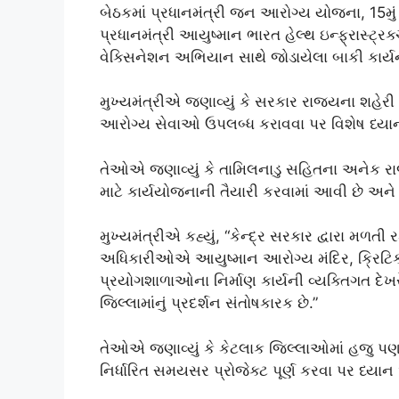
બેઠકમાં પ્રધાનમંત્રી જન આરોગ્ય યોજના, 15મુ
પ્રધાનમંત્રી આયુષ્માન ભારત હેલ્થ ઇન્ફ્રાસ્ટ
વેક્સિનેશન અભિયાન સાથે જોડાયેલા બાકી કાર્ય
મુખ્યમંત્રીએ જણાવ્યું કે સરકાર રાજ્યના શહેરી અ
આરોગ્ય સેવાઓ ઉપલબ્ધ કરાવવા પર વિશેષ ધ્યા
તેઓએ જણાવ્યું કે તામિલનાડુ સહિતના અનેક રાજ
માટે કાર્યયોજનાની તૈયારી કરવામાં આવી છે અને
મુખ્યમંત્રીએ કહ્યું, “કેન્દ્ર સરકાર દ્વારા
અધિકારીઓએ આયુષ્માન આરોગ્ય મંદિર, ક્રિટિ
પ્રયોગશાળાઓના નિર્માણ કાર્યની વ્યક્તિગત દે
જિલ્લામાંનું પ્રદર્શન સંતોષકારક છે.”
તેઓએ જણાવ્યું કે કેટલાક જિલ્લાઓમાં હજુ પણ
નિર્ધારિત સમયસર પ્રોજેક્ટ પૂર્ણ કરવા પર ધ્ય