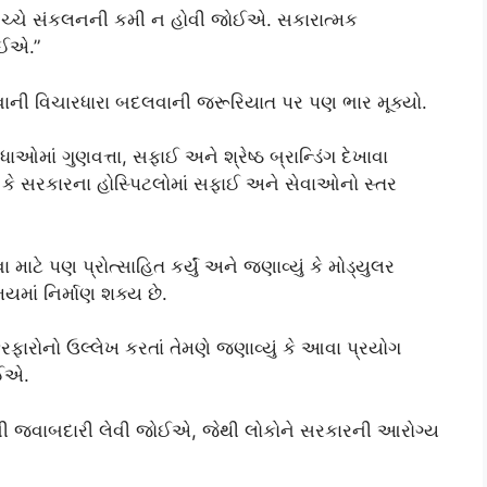
ાગો વચ્ચે સંકલનની કમી ન હોવી જોઈએ. સકારાત્મક
ોઈએ.”
ાની વિચારધારા બદલવાની જરૂરિયાત પર પણ ભાર મૂક્યો.
ઓમાં ગુણવત્તા, સફાઈ અને શ્રેષ્ઠ બ્રાન્ડિંગ દેખાવા
સરકારના હોસ્પિટલોમાં સફાઈ અને સેવાઓનો સ્તર
 પણ પ્રોત્સાહિત કર્યું અને જણાવ્યું કે મોડ્યુલર
સમયમાં નિર્માણ શક્ય છે.
ેરફારોનો ઉલ્લેખ કરતાં તેમણે જણાવ્યું કે આવા પ્રયોગ
ોઈએ.
ાર્યની જવાબદારી લેવી જોઈએ, જેથી લોકોને સરકારની આરોગ્ય