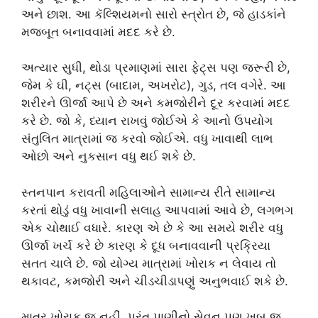
અને છાશ. આ કૅલ્શિયમનો સારો સ્ત્રોત છે, જે હાડકાંને
મજબૂત બનાવવામાં મદદ કરે છે.
અત્યાર સુધી, થોડા પ્રમાણમાં સારા ફેટ્સ પણ જરૂરી છે,
જેમ કે ઘી, નટ્સ (બાદામ, અખરોટ), ગુડ, તલ વગેરે. આ
શરીરને ઊર્જા આપે છે અને કમજોરીને દૂર કરવામાં મદદ
કરે છે. જો કે, ધ્યાન રાખવું જોઈએ કે આનો ઉપયોગ
સંતુલિત માત્રામાં જ કરવો જોઈએ. વધુ ખાવાથી લાભ
ઓછો અને નુકસાન વધુ થઈ શકે છે.
સ્તનપાન કરાવતી મહિલાઓને સામાન્ય રીતે સામાન્ય
કરતાં થોડું વધુ ખાવાની સલાહ આપવામાં આવે છે, લગભગ
એક ચોથાઈ વધારે. કારણ એ છે કે આ સમયે શરીર વધુ
ઊર્જા ખર્ચ કરે છે કારણ કે દૂધ બનાવવાની પ્રક્રિયા
સતત ચાલે છે. જો યોગ્ય માત્રામાં ખોરાક ન લેવાય તો
થકાવટ, કમજોરી અને ચીડચીડાપણું અનુભવાઈ શકે છે.
માત્ર ખોરાક જ નહીં, પરંતુ પાણીનો સેવન પણ ખૂબ જ