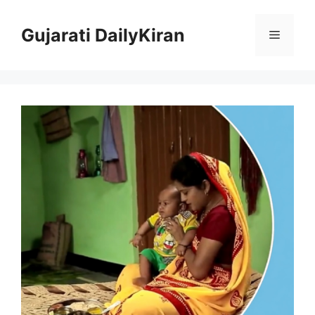
Skip
to
Gujarati DailyKiran
Menu
content