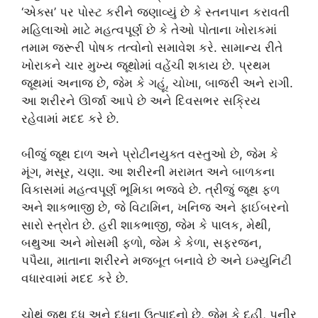
‘એક્સ’ પર પોસ્ટ કરીને જણાવ્યું છે કે સ્તનપાન કરાવતી
મહિલાઓ માટે મહત્વપૂર્ણ છે કે તેઓ પોતાના ખોરાકમાં
તમામ જરૂરી પોષક તત્વોનો સમાવેશ કરે. સામાન્ય રીતે
ખોરાકને ચાર મુખ્ય જૂથોમાં વહેંચી શકાય છે. પ્રથમ
જૂથમાં અનાજ છે, જેમ કે ગહૂં, ચોખા, બાજરી અને રાગી.
આ શરીરને ઊર્જા આપે છે અને દિવસભર સક્રિય
રહેવામાં મદદ કરે છે.
બીજું જૂથ દાળ અને પ્રોટીનયુક્ત વસ્તુઓ છે, જેમ કે
મૂંગ, મસૂર, ચણા. આ શરીરની મરામત અને બાળકના
વિકાસમાં મહત્વપૂર્ણ ભૂમિકા ભજવે છે. ત્રીજું જૂથ ફળ
અને શાકભાજી છે, જે વિટામિન, ખનિજ અને ફાઈબરનો
સારો સ્ત્રોત છે. હરી શાકભાજી, જેમ કે પાલક, મેથી,
બથુઆ અને મોસમી ફળો, જેમ કે કેળા, સફરજન,
પપૈયા, માતાના શરીરને મજબૂત બનાવે છે અને ઇમ્યુનિટી
વધારવામાં મદદ કરે છે.
ચોથું જૂથ દૂધ અને દૂધના ઉત્પાદનો છે, જેમ કે દહીં, પનીર