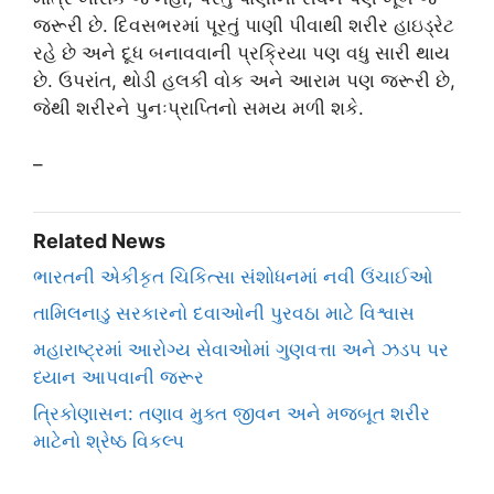
જરૂરી છે. દિવસભરમાં પૂરતું પાણી પીવાથી શરીર હાઇડ્રેટ
રહે છે અને દૂધ બનાવવાની પ્રક્રિયા પણ વધુ સારી થાય
છે. ઉપરાંત, થોડી હલકી વોક અને આરામ પણ જરૂરી છે,
જેથી શરીરને પુનઃપ્રાપ્તિનો સમય મળી શકે.
–
Related News
ભારતની એકીકૃત ચિકિત્સા સંશોધનમાં નવી ઉંચાઈઓ
તામિલનાડુ સરકારનો દવાઓની પુરવઠા માટે વિશ્વાસ
મહારાષ્ટ્રમાં આરોગ્ય સેવાઓમાં ગુણવત્તા અને ઝડપ પર
ધ્યાન આપવાની જરૂર
ત્રિકોણાસન: તણાવ મુક્ત જીવન અને મજબૂત શરીર
માટેનો શ્રેષ્ઠ વિકલ્પ