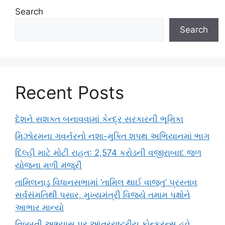
Search
Search
Recent Posts
દેશને સશક્ત બનાવવામાં કેન્દ્ર સરકારની ભૂમિકા
મિઝોરમના ગવર્નરનો નશા-મુક્તિ શપથ અભિયાનમાં ભાગ
દિલ્હી માટે મોટી રાહત: 2,574 કરોડની વજીરાબાદ જળ
યોજના મળી મંજૂરી
તામિલનાડુ વિધાનસભામાં ‘તામિલ થાઈ વાજ્તુ’ પ્રસ્તાવ
સર્વસંમતિથી પસાર, મુખ્યમંત્રી વિજયે તમામ પક્ષોને
આભાર માન્યો
તિબ્બતી અભ્યાસ પર આંતરરાષ્ટ્રીય કોન્ફરન્સ હવે