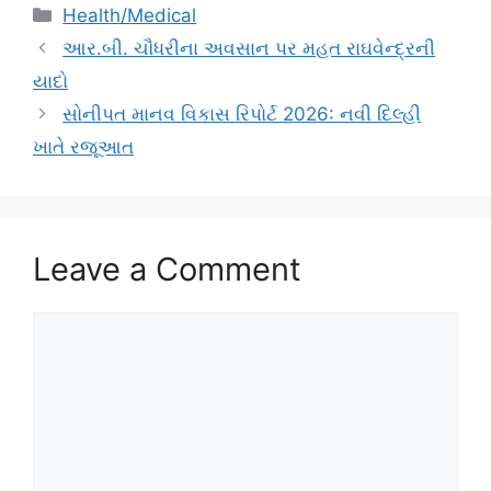
Categories
Health/Medical
આર.બી. ચૌધરીના અવસાન પર મહત રાઘવેન્‍દ્રની
યાદો
સોનીપત માનવ વિકાસ રિપોર્ટ 2026: નવી દિલ્હી
ખાતે રજૂઆત
Leave a Comment
Comment