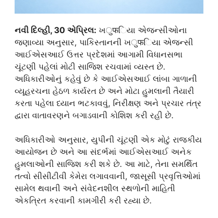
નવી દિલ્હી, 30 એપ્રિલ:
ખुफિયા એજન્સીઓના
જણાવ્યા અનુસાર, પાકિસ્તાનની ખुफિયા એજન્સી
આઈએસઆઈ ઉત્તર પ્રદેશમાં આગામી વિધાનસભા
ચૂંટણી પહેલાં મોટી સાજિશ રચવામાં વ્યસ્ત છે.
અધિકારીઓનું કહેવું છે કે આઈએસઆઈ લાંબા ગાળાની
વ્યૂહરચના હેઠળ કાર્યરત છે અને મોટા હુમલાની તૈયારી
કરતા પહેલા ધ્યાન ભટકાવવું, નિરીક્ષણ અને પ્રચાર તંત્ર
દ્વારા વાતાવરણને બગાડવાની કોશિશ કરી રહી છે.
અધિકારીઓ અનુસાર, યુપીની ચૂંટણી એક મોટું રાજકીય
આયોજન છે અને આ સંદર્ભમાં આઈએસઆઈ અનેક
હુમલાઓની સાજિશ કરી શકે છે. આ માટે, તેના સમર્થિત
તત્વો સીસીટીવી કેમેરા લગાવવાની, જાસૂસી પ્રવૃત્તિઓમાં
સામેલ થવાની અને સંવેદનશીલ સ્થળોની માહિતી
એકત્રિત કરવાની કામગીરી કરી રહ્યા છે.