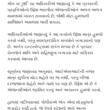
એક ખुफિયા અધિકારીએ જણાવ્યું કે આ પ્રકારની
પ્રવૃત્તિઓનો ઉદ્દેશ ભારતીય એજન્સીઓને અલગ અલગ
મામલામાં વ્યસ્ત રાખવાનો છે, જેથી મોટા હુમલાની
સાજિશને અમલમાં લાવી શકાય.
અધિકારીઓએ જણાવ્યું કે આ તત્વોનો ઉદ્દેશ માત્ર હુમલો
કરવો નથી, પરંતુ સામપ્રદાયિક સબંધોને બગાડવાનો પણ
છે. અનેક ઇન્ટરસેપ્ટ્સમાં સંકેત મળ્યા છે કે પ્રચાર
ચેનલોને શાંતિ અને સહિષ્ણુતા બગાડવા માટે સક્રિય
કરવામાં આવ્યા છે.
સૂત્રોના જણાવ્યા અનુસાર, આઈએસઆઈની નજર
માત્ર યુપીના મોટા શહેરો પર જ નથી, પરંતુ બીજા
દરજ્જાના શહેરો અને ગામો પર પણ છે. ઉદ્દેશ એ છે કે
એજન્સીઓને ભ્રમિત કરવું અને અચાનક હુમલો કરવો.
હાલમાં ગાઝિયાબાદ પોલીસએ એક એવા મોડ્યુલનો
ભંડાફોડ કર્યો હતો, જે રેલવે સ્ટેશનો અને અન્ય