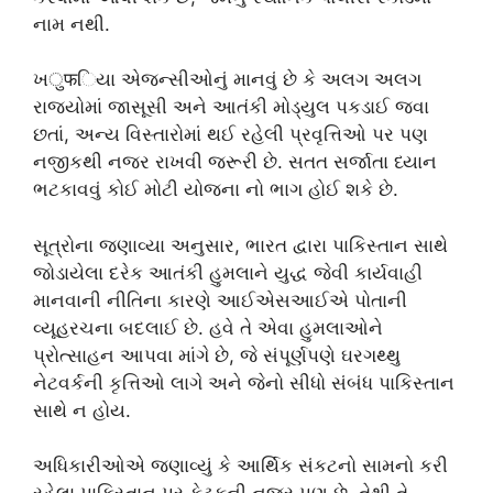
નામ નથી.
ખुफિયા એજન્સીઓનું માનવું છે કે અલગ અલગ
રાજ્યોમાં જાસૂસી અને આતંકી મોડ્યુલ પકડાઈ જવા
છતાં, અન્ય વિસ્તારોમાં થઈ રહેલી પ્રવૃત્તિઓ પર પણ
નજીકથી નજર રાખવી જરૂરી છે. સતત સર્જાતા ધ્યાન
ભટકાવવું કોઈ મોટી યોજના નો ભાગ હોઈ શકે છે.
સૂત્રોના જણાવ્યા અનુસાર, ભારત દ્વારા પાકિસ્તાન સાથે
જોડાયેલા દરેક આતંકી હુમલાને યુદ્ધ જેવી કાર્યવાહી
માનવાની નીતિના કારણે આઈએસઆઈએ પોતાની
વ્યૂહરચના બદલાઈ છે. હવે તે એવા હુમલાઓને
પ્રોત્સાહન આપવા માંગે છે, જે સંપૂર્ણપણે ઘરગથ્થુ
નેટવર્કની કૃત્તિઓ લાગે અને જેનો સીધો સંબંધ પાકિસ્તાન
સાથે ન હોય.
અધિકારીઓએ જણાવ્યું કે આર્થિક સંકટનો સામનો કરી