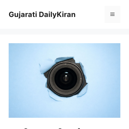
Skip
to
Gujarati DailyKiran
Menu
content