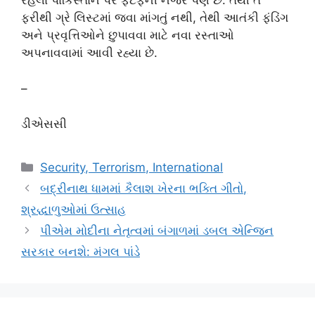
રહેલા પાકિસ્તાન પર ફેટફની નજર પણ છે. તેથી તે
ફરીથી ગ્રે લિસ્ટમાં જવા માંગતું નથી, તેથી આતંકી ફંડિંગ
અને પ્રવૃત્તિઓને છુપાવવા માટે નવા રસ્તાઓ
અપનાવવામાં આવી રહ્યા છે.
–
ડીએસસી
Categories
Security, Terrorism, International
બદ્રીનાથ ધામમાં કૈલાશ ખેરના ભક્તિ ગીતો,
શ્રદ્ધાળુઓમાં ઉત્સાહ
પીએમ મોદીના નેતૃત્વમાં બંગાળમાં ડબલ એન્જિન
સરકાર બનશે: મંગલ પાંડે