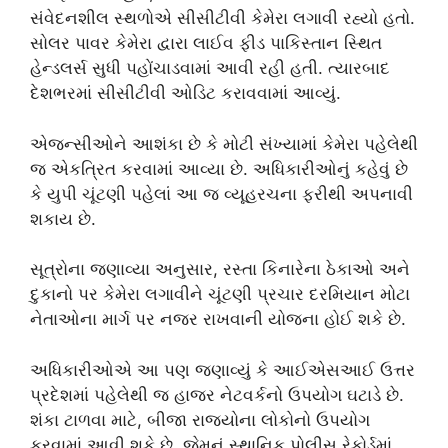
સંવેદનશીલ સ્થળોએ સીસીટીવી કેમેરા લગાવી રહ્યો હતો.
સોલર પાવર કેમેરા દ્વારા લાઈવ ફીડ પાકિસ્તાન સ્થિત
હેન્ડલર્સ સુધી પહોંચાડવામાં આવી રહી હતી. ત્યારબાદ
દેશભરમાં સીસીટીવી ઓડિટ કરાવવામાં આવ્યું.
એજન્સીઓને આશંકા છે કે મોટી સંખ્યામાં કેમેરા પહેલેથી
જ એકત્રિત કરવામાં આવ્યા છે. અધિકારીઓનું કહેવું છે
કે યુપી ચૂંટણી પહેલાં આ જ વ્યૂહરચના ફરીથી અપનાવી
શકાય છે.
સૂત્રોના જણાવ્યા અનુસાર, રસ્તા કિનારેના ઠેકાઓ અને
દુકાનો પર કેમેરા લગાવીને ચૂંટણી પ્રચાર દરમિયાન મોટા
નેતાઓના માર્ગ પર નજર રાખવાની યોજના હોઈ શકે છે.
અધિકારીઓએ આ પણ જણાવ્યું કે આઈએસઆઈ ઉત્તર
પ્રદેશમાં પહેલેથી જ હાજર નેટવર્કનો ઉપયોગ ઘટાડે છે.
શંકા ટાળવા માટે, બીજા રાજ્યોના લોકોનો ઉપયોગ
કરવામાં આવી શકે છે, જેમનું સ્થાનિક પોલીસ રેકોર્ડમાં