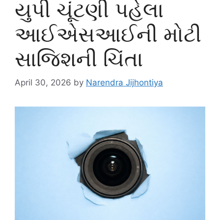
યુપી ચૂંટણી પહેલા
આઈએસઆઈની મોટી
સાજિશની ચિંતા
April 30, 2026
by
Narendra Jijhontiya