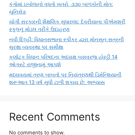
કંગોમાં ઇબોલાનો વધતો ખતરો, ૩૩૦ બાળકોની મોત:
યુનિસેફ
યોગી સરકારની શૈક્ષણિક સુધારણા: દેવરીયાના પીએમશ્રી
સ્કૂલનું મોડલ તરીકે ઉદાહરણ
નવી દિલ્હી: વિધાનસભાના સ્પીકર દ્વારા મોનસૂન સત્રની
સુરક્ષા વ્યવસ્થા પર સમીક્ષા
કર્ણાટક વિધાન પરિષદના અધ્યક્ષ બસવરજ હોરટ્ટી 14
ઓગસ્ટે રાજીનામું આપશે
મધ્યવયમાં ત્રણ બાબતો પર નિયંત્રણથી ડિમેન્શિયાની
શરૂઆત 13 વર્ષ સુધી ટાળી શકાય છે: અભ્યાસ
Recent Comments
No comments to show.