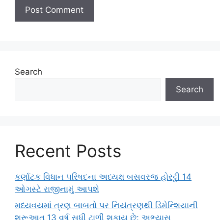
Search
Search
Recent Posts
કર્ણાટક વિધાન પરિષદના અધ્યક્ષ બસવરજ હોરટ્ટી 14
ઓગસ્ટે રાજીનામું આપશે
મધ્યવયમાં ત્રણ બાબતો પર નિયંત્રણથી ડિમેન્શિયાની
શરૂઆત 13 વર્ષ સુધી ટાળી શકાય છે: અભ્યાસ