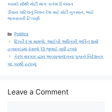
કાયદો સૌથી મોટી માંગ: રાકેશ ટિકાયત
ડીવાય પાટિલનું નિધન દેશ માટે મોટી નુકસાન, ભાઈ
જગતાપની ટિપ્પણી
Categories
Politics
દિલ્હી દંગા મામલો: આઈબી અધિકારી અંકિત શર્મા
હત્યાકાંડમાં ફેસલો 13 જુલાઈ સુધી ટલ્યો
કેરલ સરકાર દ્વારા અચ્યૂતાનંદનના પુત્રને નિદેશનક
પદ પરથી હટાવ્યું
Leave a Comment
Comment