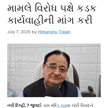
મામલે વિરોધ પક્ષે કડક
કાર્યવાહીની માંગ કરી
July 7, 2026
by
Himanshu Tiwari
નવી દિલ્હી, 7 જુલાઈ:
રામ મંદિ
ર ચઢ
ાવા ચોરી વિવાદને