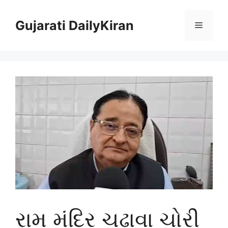
Skip
to
Gujarati DailyKiran
Menu
content
રામ મંદિર ચઢાવા ચોરી