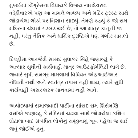
મુંબઈમાં કોંગ્રેસના વિધાયકે વિજય નામદેવરાવ
વડેટ્ટીવારએ પણ આ મામલે ભાજપ અને મંદિર ટ્રસ્ટ સાથે
જોડાયેલા લોકો પર નિશાન સાધ્યું. તેમણે કહ્યું કે જો રામ
મંદિરના ચંદામાં ગડબડ થઈ છે, તો આ માત્ર કાનૂની જ
નહીં, પરંતુ નૈતિક અને ધાર્મિક દ્રષ્ટિએ પણ ગંભીર મામલો
છે.
દિલ્હીમાં આરજેડી સાંસદ સુધાકર સિંહે જણાવ્યું કે
અત્યાર સુધીની કાર્યવાહી માત્ર આઉટફોર્મલિટી લાગે છે.
જ્યારે સુધી સમગ્ર મામલામાં વિધિવત એફઆઈઆર
નોંધાતી નથી અને સ્વતંત્ર તપાસ નહીં થાય, ત્યારે સુધી
કાર્યવાહી અસરકારક માનવામાં નહીં આવે.
અયોધ્યામાં સમાજવાદી પાર્ટીના સાંસદ રામ શિરોમણિ
વર્માએ જણાવ્યું કે મંદિરમાં ચઢાવા સાથે જોડાયેલા કથિત
ઘોટાલા બાદ સંબંધિત લોકોનું રાજીનામું ખૂબ પહેલાં જ થઈ
જવું જોઈએ હતું.