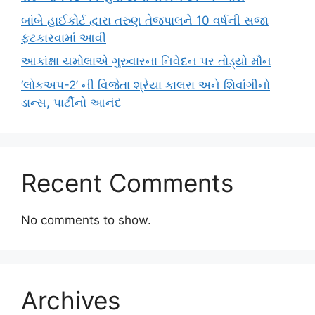
બાંબે હાઈકોર્ટ દ્વારા તરુણ તેજપાલને 10 વર્ષની સજા
ફટકારવામાં આવી
આકાંક્ષા ચમોલાએ ગુરુવારના નિવેદન પર તોડ્યો મૌન
‘લોકઅપ-2’ ની વિજેતા શ્રેયા કાલરા અને શિવાંગીનો
ડાન્સ, પાર્ટીનો આનંદ
Recent Comments
No comments to show.
Archives