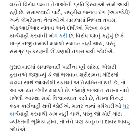
લઈને વિરોધ પક્ષના નેતાઓની પ્રતિક્રિયાઓ સામે આવી
રહી છે. સમાજવાદી પાર્ટી, રાષ્ટ્રીય જનતા દળ (આરજેડી)
અને કોંગ્રેસના નેતાઓએ મામલામાં નિષ્પક્ષ તપાસ,
એફઆઈઆર નોંધવા અને દોષીઓ વિરુદ્ધ કડક
કાર્યવાહી કરવાની માં
ગ કર
ી છે. વિરોધ પક્ષનું કહેવું છે કે
માત્ર રાજીનામાથી મામલો સમાપ્ત નહીં થાય, પરંતુ
સમગ્ર પ્રકરણની ઊંડાણથી તપાસ થવી જોઈએ.
મુરાદાબાદમાં સમાજવાદી પાર્ટીના પૂર્વ સાંસદ એસટી
હસનએ જણાવ્યું કે જો ભગવાન શ્રીરામના મંદિરમાં
ચઢાવા સાથે જોડાયેલી રકમમાં અનિયમિતતા થઈ છે, તો
આ અત્યંત ગંભીર મામલો છે. જેમણે ભગવાન રામના નામે
મળેલી આસ્થા સાથે વિશ્વાસઘાત કર્યો છે, તેમના વિરુદ્ધ
કડક કાર્યવાહી થવી જોઈએ. માત્ર નાનાં કર્મચારીઓ
પર
ક
ાર્યવાહી કરવાથી કામ નહીં ચાલે, પરંતુ જો કોઈ મોટા
વ્યક્તિની ભૂમિકા હોય, તો તેને પણ કાનૂનના દાયરે લાવવું
જોઈએ.