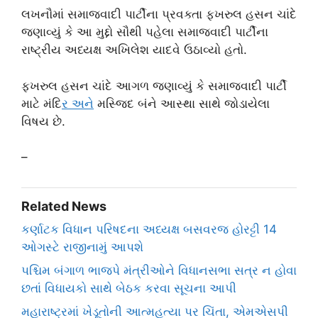
લખનૌમાં સમાજવાદી પાર્ટીના પ્રવક્તા ફખરુલ હસન ચાંદે
જણાવ્યું કે આ મુદ્દો સૌથી પહેલા સમાજવાદી પાર્ટીના
રાષ્ટ્રીય અધ્યક્ષ અખિલેશ યાદવે ઉઠાવ્યો હતો.
ફખરુલ હસન ચાંદે આગળ જણાવ્યું કે સમાજવાદી પાર્ટી
માટે મંદિ
ર અન
ે મસ્જિદ બંને આસ્થા સાથે જોડાયેલા
વિષય છે.
–
Related News
કર્ણાટક વિધાન પરિષદના અધ્યક્ષ બસવરજ હોરટ્ટી 14
ઓગસ્ટે રાજીનામું આપશે
પશ્ચિમ બંગાળ ભાજપે મંત્રીઓને વિધાનસભા સત્ર ન હોવા
છતાં વિધાયકો સાથે બેઠક કરવા સૂચના આપી
મહારાષ્ટ્રમાં ખેડૂતોની આત્મહત્યા પર ચિંતા, એમએસપી